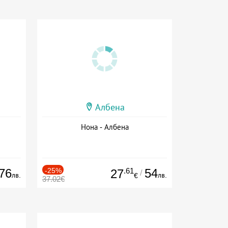
Албена
Нона - Албена
76
-25%
.61
54
27
/
лв.
лв.
€
37.02€