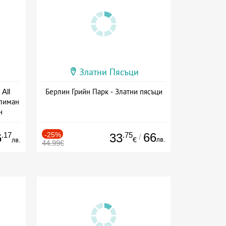
Златни Пясъци
All
Берлин Грийн Парк - Златни пясъци
тлиман
н
ive
.17
-25%
.75
66
6
33
/
лв.
лв.
€
44.99€