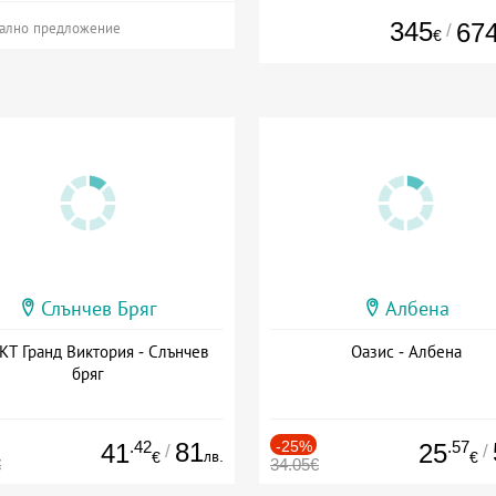
345
67
/
ално предложение
€
Слънчев Бряг
Албена
Т Гранд Виктория - Слънчев
Оазис - Албена
бряг
.42
81
-25%
.57
41
25
/
/
лв.
€
€
€
34.05€