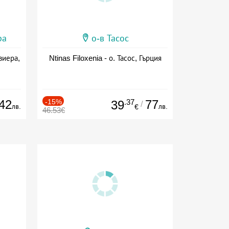
ра
о-в Тасос
виера,
Ntinas Filoxenia - о. Тасос, Гърция
42
-15%
.37
77
39
/
лв.
лв.
€
46.53€