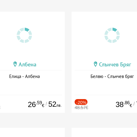
Албена
Слънчев Бряг
Елица - Албена
Белвю - Слънчев бряг
.59
52
-20%
.86
26
38
/
/
лв.
€
€
€
48.57€