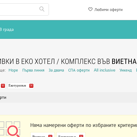
Любими оферти
В града
ВКИ В ЕКО ХОТЕЛ / КОМПЛЕКС ВЪВ
ВИЕТН
още:
Море
Първа линия
За двама
СПА оферти
All inclusive
Уикенд
Екотуризъм
рти
Няма намерени оферти по избраните критери
Виетнам
Екотуризъм