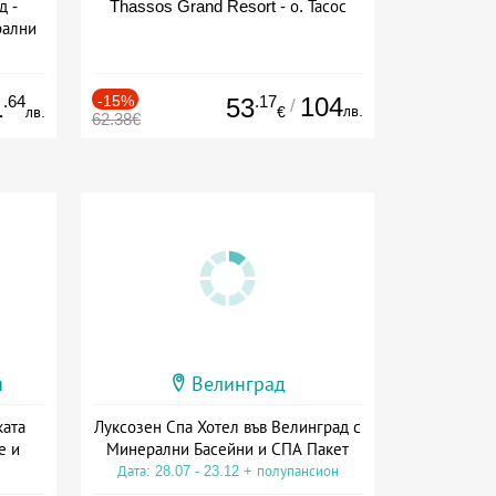
д -
Thassos Grand Resort - о. Тасос
рални
сион
.64
-15%
.17
104
1
53
/
лв.
лв.
€
62.38€
и
Велинград
ката
Луксозен Спа Хотел във Велинград с
е и
Минерални Басейни и СПА Пакет
Дата: 28.07 - 23.12 + полупансион
а