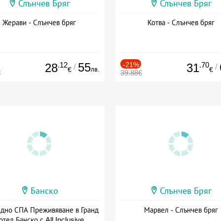
Слънчев Бряг
Слънчев Бряг
Жерави - Слънчев бряг
Котва - Слънчев бряг
.12
55
-21%
.70
28
31
/
/
лв.
€
€
€
39.88€
Банско
Слънчев Бряг
здно СПА Преживяване в Гранд
Марвел - Слънчев бряг
отел Банско с All Inclusive