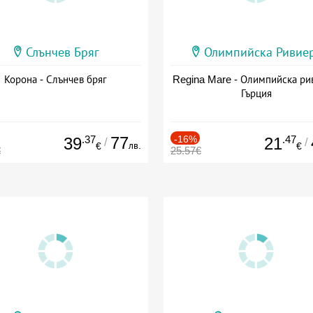
Слънчев Бряг
Олимпийска Ривие
Корона - Слънчев бряг
Regina Mare - Олимпийска ри
Гърция
.37
77
-16%
.47
39
21
/
/
лв.
€
€
€
25.57€