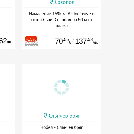
Созопол
Намаление 15% за All Inclusive в
хотел Съни, Созопол на 50 м от
плажа
Дата: 30.07 - 30.09 + all inclusive
62
-15%
.55
.98
70
137
/
лв.
€
лв.
83.00€
Слънчев Бряг
Нобел - Слънчев бряг