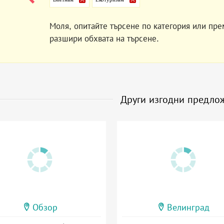
Моля, опитайте търсене по категория или пре
разшири обхвата на търсене.
Други изгодни предло
Обзор
Велинград