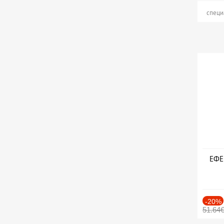
специ
ЕФЕК
-20%
51.64