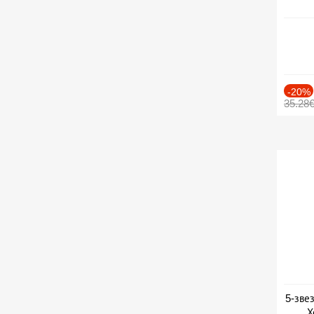
-20%
35.28
5-зве
Х