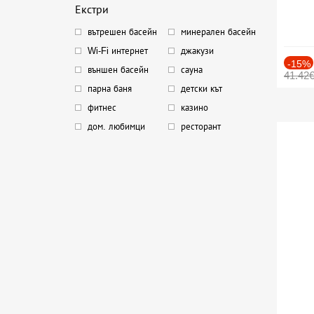
Екстри
вътрешен басейн
минерален басейн
Wi-Fi интернет
джакузи
-15%
външен басейн
сауна
41.42
парна баня
детски кът
фитнес
казино
дом. любимци
ресторант