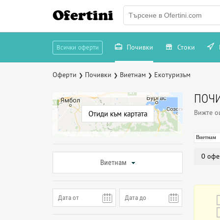
Ofertini
Почивки
Стоки
Всички оферти
Оферти
Почивки
Виетнам
Екотуризъм
❯
❯
❯
ПОЧИ
Вижте 
Отиди към картата
Виетнам
0 офе
Виетнам