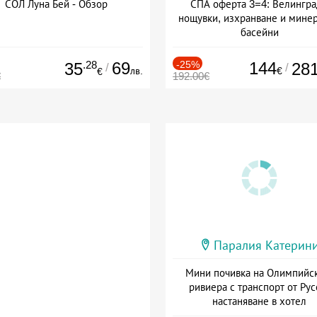
СОЛ Луна Бей - Обзор
СПА оферта 3=4: Велингра
нощувки, изхранване и мине
басейни
Дата: 01.07 - 30.09 + полупан
.28
69
-25%
144
35
28
/
/
лв.
€
€
€
192.00€
Паралия Катерин
Мини почивка на Олимпийс
ривиера с транспорт от Рус
настаняване в хотел
Дата: 18.09 - 23.09 + закуск