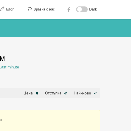
Блог
Връзка с нас
Dark
АМ
Last minute
Цена
Отстъпка
Най-нови
и: