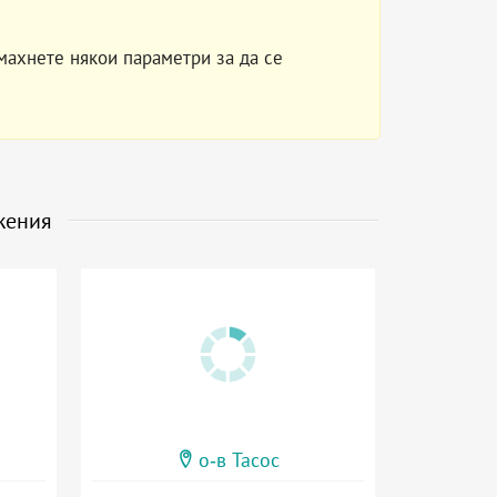
махнете някои параметри за да се
жения
о-в Тасос