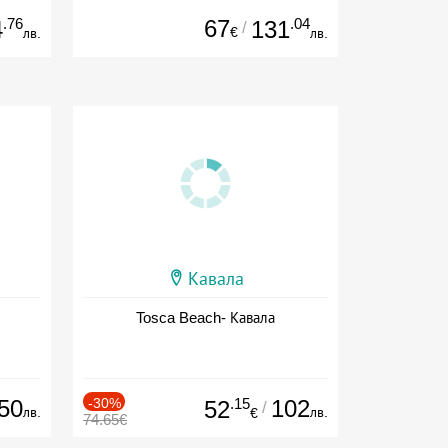
.76
67
.04
4
131
/
€
лв.
лв.
Кавала
Tosca Beach- Кавала
50
-30%
.15
102
52
/
лв.
лв.
€
74.65€