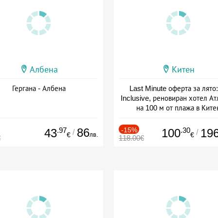
Албена
Китен
Гергана - Албена
Last Minute оферта за лято: 
Inclusive, реновиран хотел А
на 100 м от плажа в Ките
Дата: 01.06 - 29.09 + all inclus
.97
86
-15%
.30
43
100
19
/
/
лв.
€
€
€
118.00€