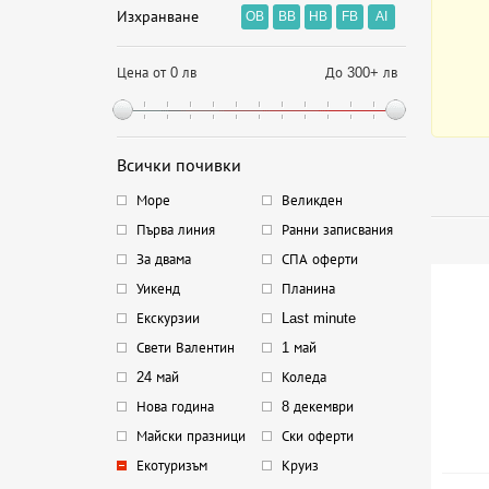
Изхранване
OB
BB
HB
FB
AI
Цена от 0 лв
До 300+ лв
Всички почивки
Море
Великден
Първа линия
Ранни записвания
За двама
СПА оферти
Уикенд
Планина
Екскурзии
Last minute
Свети Валентин
1 май
24 май
Коледа
Нова година
8 декември
Майски празници
Ски оферти
Екотуризъм
Круиз