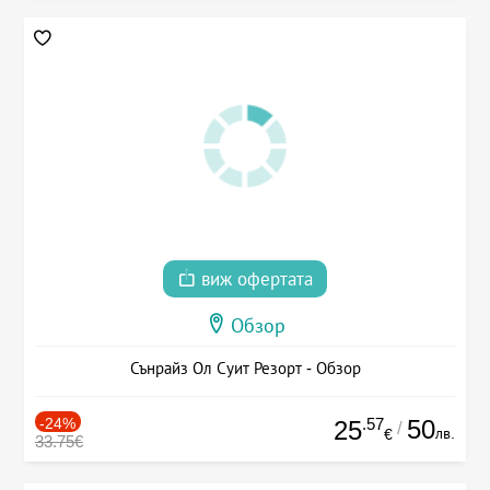
виж офертата
Обзор
Сънрайз Ол Суит Резорт - Обзор
-24%
.57
50
25
/
лв.
€
33.75€