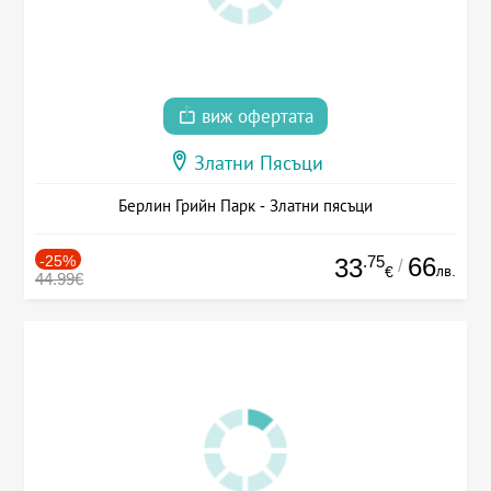
виж офертата
Златни Пясъци
Берлин Грийн Парк - Златни пясъци
-25%
.75
66
33
/
лв.
€
44.99€