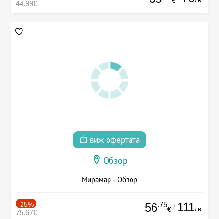
лв.
€
44.99€
виж офертата
Обзор
Мирамар - Обзор
-25%
.75
111
56
/
лв.
€
75.67€