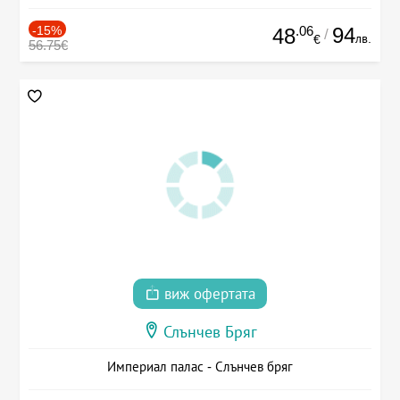
-15%
.06
94
48
/
лв.
€
56.75€
виж офертата
Слънчев Бряг
Империал палас - Слънчев бряг