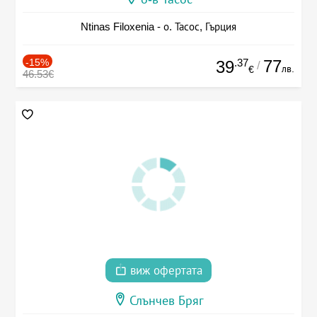
Ntinas Filoxenia - о. Тасос, Гърция
-15%
.37
77
39
/
лв.
€
46.53€
виж офертата
Слънчев Бряг