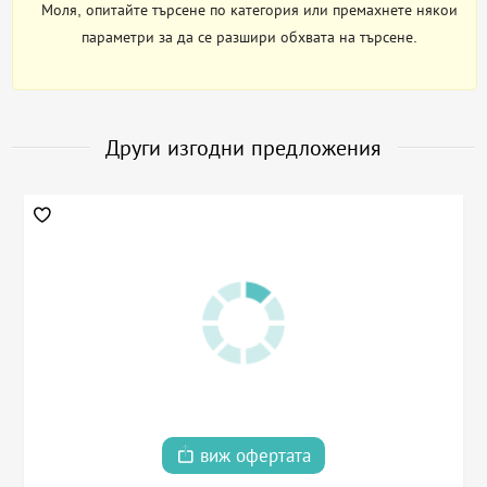
Моля, опитайте търсене по категория или премахнете някои
параметри за да се разшири обхвата на търсене.
Други изгодни предложения
виж офертата