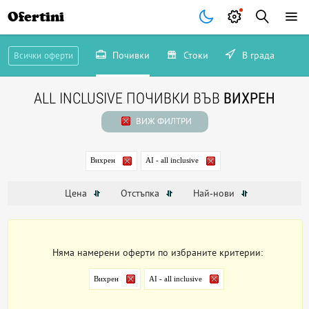
Ofertini
Почивки
Стоки
В града
Всички оферти
ALL INCLUSIVE ПОЧИВКИ ВЪВ
ВИХРЕН
ВИЖ ФИЛТРИ
Вихрен
AI - all inclusive
Цена
Отстъпка
Най-нови
Няма намерени оферти по избраните критерии:
Вихрен
AI - all inclusive