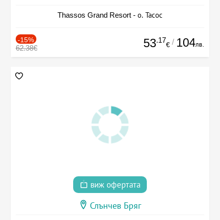
Thassos Grand Resort - о. Тасос
-15%
.17
104
53
/
лв.
€
62.38€
виж офертата
Слънчев Бряг