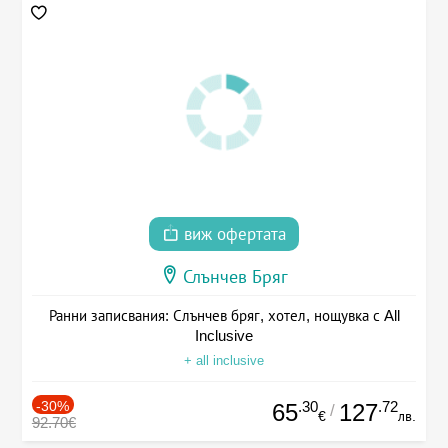
виж офертата
Слънчев Бряг
Ранни записвания: Слънчев бряг, хотел, нощувка с All
Inclusive
+ all inclusive
-30%
.30
.72
65
127
/
€
лв.
92.70€