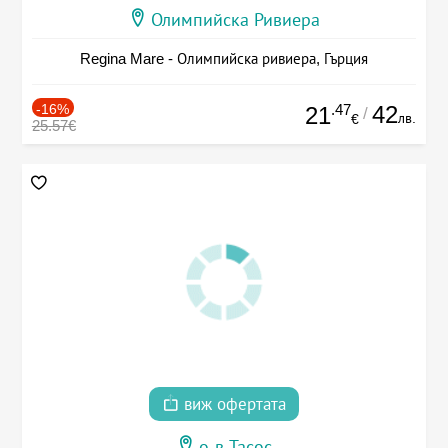
Олимпийска Ривиера
Regina Mare - Олимпийска ривиера, Гърция
-16%
.47
42
21
/
лв.
€
25.57€
виж офертата
о-в Тасос