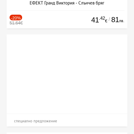
ЕФЕКТ Гранд Виктория - Слънчев бряг
-20%
.42
81
41
/
лв.
€
51.64€
специално предложение