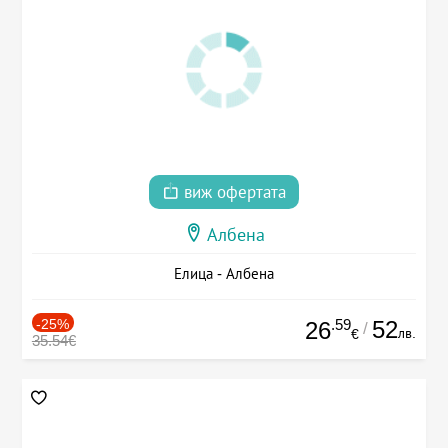
виж офертата
Албена
Елица - Албена
-25%
.59
52
26
/
лв.
€
35.54€