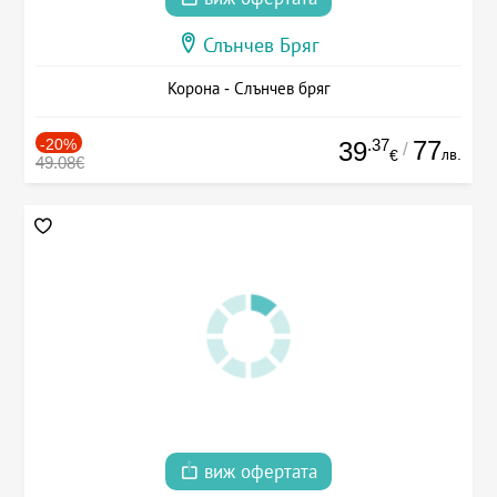
Слънчев Бряг
Корона - Слънчев бряг
-20%
.37
77
39
/
лв.
€
49.08€
виж офертата