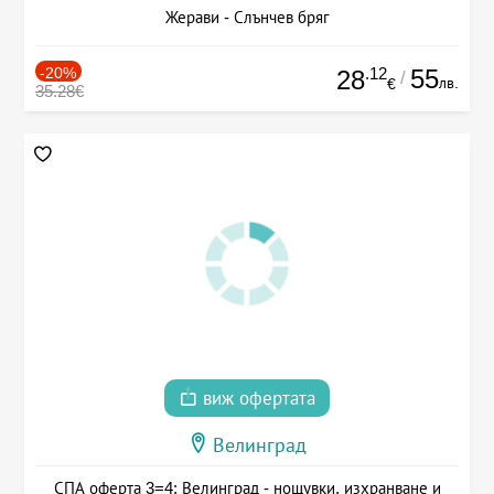
Жерави - Слънчев бряг
-20%
.12
55
28
/
лв.
€
35.28€
виж офертата
Велинград
СПА оферта 3=4: Велинград - нощувки, изхранване и