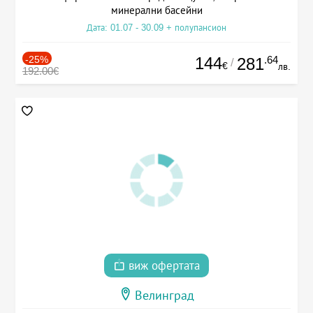
минерални басейни
Дата: 01.07 - 30.09 + полупансион
-25%
144
.64
281
/
€
лв.
192.00€
виж офертата
Велинград