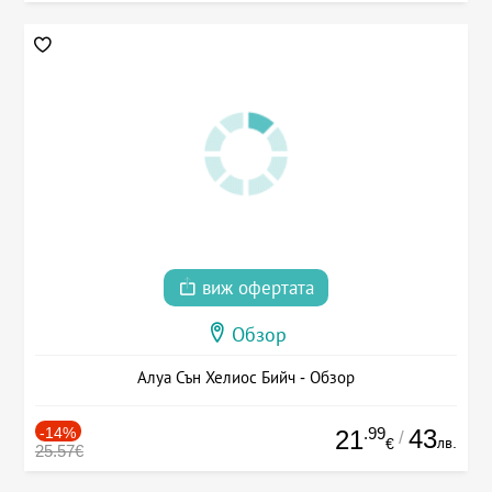
виж офертата
Обзор
Алуа Сън Хелиос Бийч - Обзор
-14%
.99
43
21
/
лв.
€
25.57€