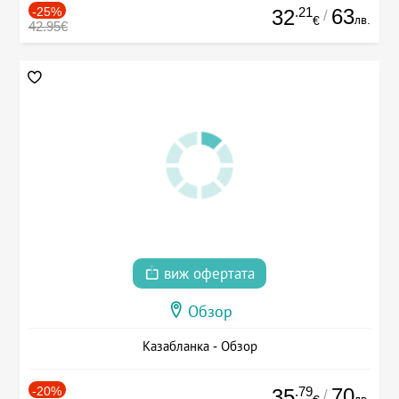
-25%
.21
63
32
/
лв.
€
42.95€
виж офертата
Обзор
Казабланка - Обзор
-20%
.79
70
35
/