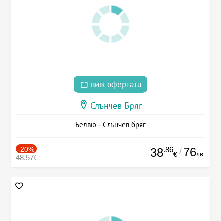
виж офертата
Слънчев Бряг
Белвю - Слънчев бряг
-20%
.86
76
38
/
лв.
€
48.57€