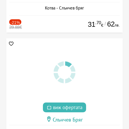
Котва - Слънчев бряг
-21%
.70
62
31
/
лв.
€
39.88€
виж офертата
Слънчев Бряг