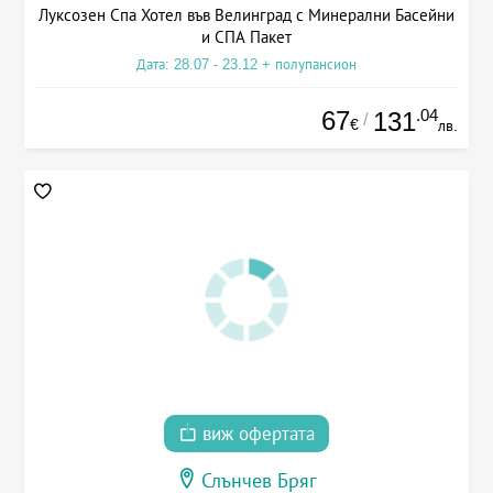
Луксозен Спа Хотел във Велинград с Минерални Басейни
и СПА Пакет
Дата: 28.07 - 23.12 + полупансион
67
.04
131
/
€
лв.
виж офертата
Слънчев Бряг