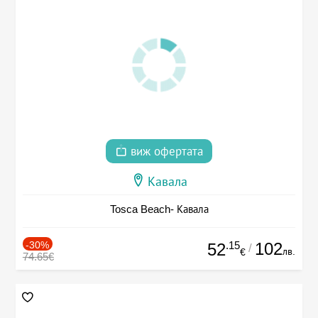
виж офертата
Кавала
Tosca Beach- Кавала
-30%
.15
102
52
/
лв.
€
74.65€