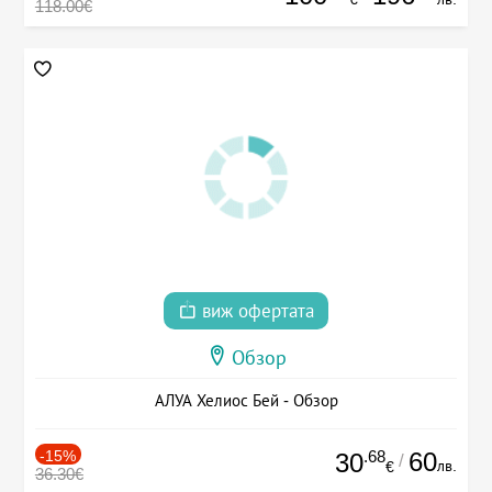
118.00€
виж офертата
Обзор
АЛУА Хелиос Бей - Обзор
-15%
.68
60
30
/
лв.
€
36.30€