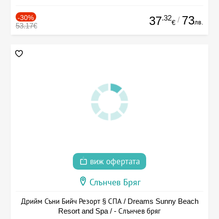
-30%
.32
73
37
/
лв.
€
53.17€
виж офертата
Слънчев Бряг
Дрийм Съни Бийч Резорт § СПА / Dreams Sunny Beach
Resort and Spa / - Слънчев бряг