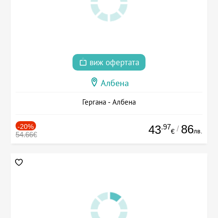
виж офертата
Албена
Гергана - Албена
-20%
.97
86
43
/
лв.
€
54.66€