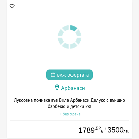
виж офертата
Арбанаси
Луксозна почивка във Вила Арбанаси Делукс с външно
барбекю и детски кът
+ без храна
.52
3500
1789
/
лв.
€