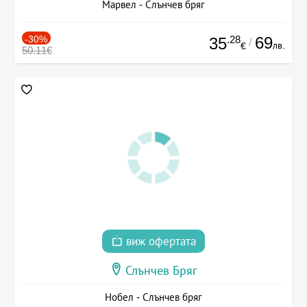
Марвел - Слънчев бряг
-30%
.28
69
35
/
лв.
€
50.11€
виж офертата
Слънчев Бряг
Нобел - Слънчев бряг