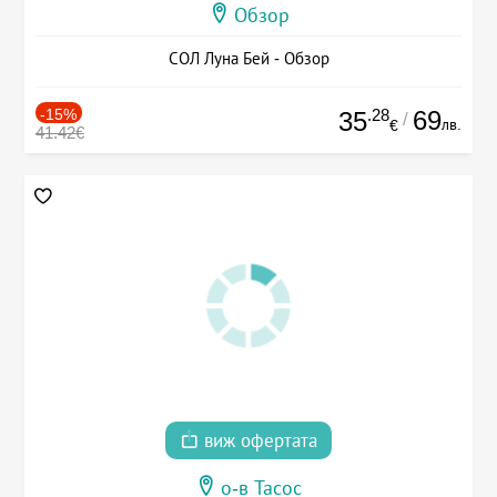
Обзор
СОЛ Луна Бей - Обзор
-15%
.28
69
35
/
лв.
€
41.42€
виж офертата
о-в Тасос