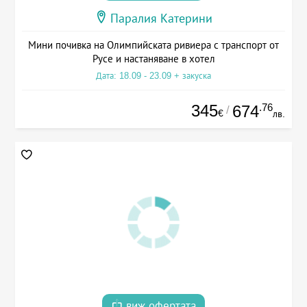
Паралия Катерини
Мини почивка на Олимпийската ривиера с транспорт от
Русе и настаняване в хотел
Дата: 18.09 - 23.09 + закуска
345
.76
674
/
€
лв.
виж офертата