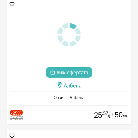
виж офертата
Албена
Оазис - Албена
-25%
.57
50
25
/
лв.
€
34.05€