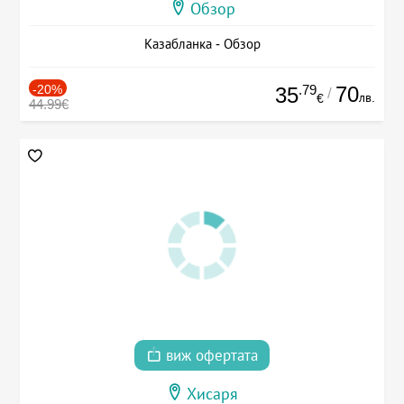
Обзор
Казабланка - Обзор
-20%
.79
70
35
/
лв.
€
44.99€
виж офертата
Хисаря