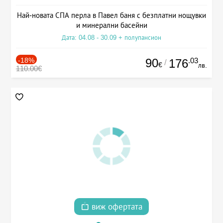
Най-новата СПА перла в Павел баня с безплатни нощувки
и минерални басейни
Дата: 04.08 - 30.09 + полупансион
-18%
90
.03
176
/
€
лв.
110.00€
виж офертата