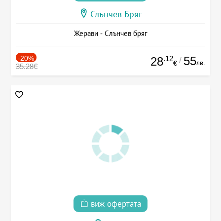
Слънчев Бряг
Жерави - Слънчев бряг
-20%
.12
55
28
/
лв.
€
35.28€
виж офертата