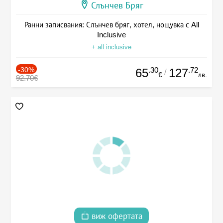
Слънчев Бряг
Ранни записвания: Слънчев бряг, хотел, нощувка с All
Inclusive
+ all inclusive
-30%
.30
.72
65
127
/
€
лв.
92.70€
виж офертата