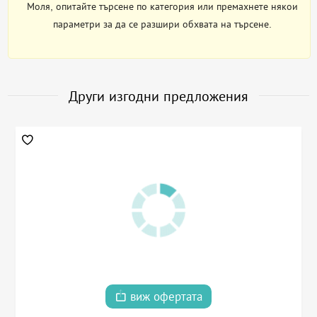
Моля, опитайте търсене по категория или премахнете някои
параметри за да се разшири обхвата на търсене.
Други изгодни предложения
виж офертата