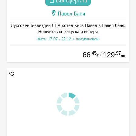
виж офертата
Павел Баня
Луксозен 5-звезден СПА хотел Княз Павел в Павел баня:
Нощувка със закуска и вечеря
Дата: 17.07 - 22.12 + полупансион
.45
.97
66
129
/
€
лв.