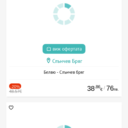
виж офертата
Слънчев Бряг
Белвю - Слънчев бряг
-20%
.86
76
38
/
лв.
€
48.57€