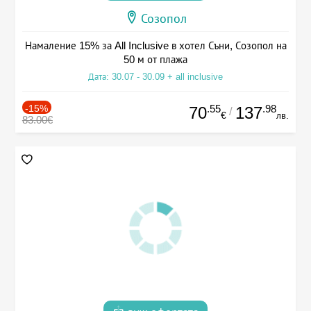
Созопол
Намаление 15% за All Inclusive в хотел Съни, Созопол на
50 м от плажа
Дата: 30.07 - 30.09 + all inclusive
-15%
.55
.98
70
137
/
€
лв.
83.00€