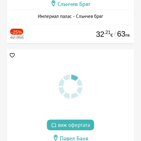
Слънчев Бряг
Империал палас - Слънчев бряг
-25%
.21
63
32
/
лв.
€
42.95€
виж офертата
Павел Баня