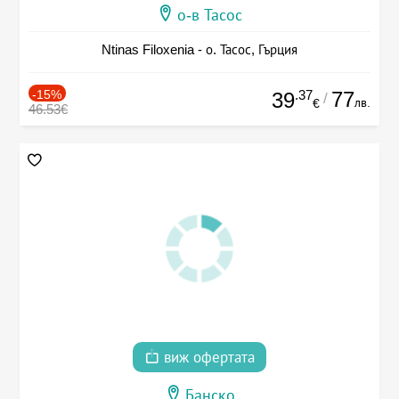
о-в Тасос
Ntinas Filoxenia - о. Тасос, Гърция
-15%
.37
77
39
/
лв.
€
46.53€
виж офертата
Банско