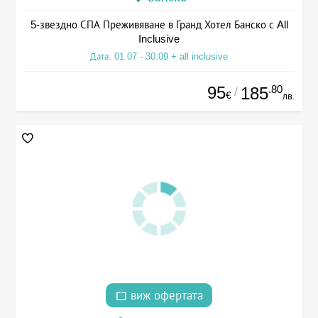
5-звездно СПА Преживяване в Гранд Хотел Банско с All
Inclusive
Дата: 01.07 - 30.09 + all inclusive
95
.80
185
/
€
лв.
виж офертата