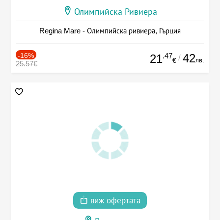
Олимпийска Ривиера
Regina Mare - Олимпийска ривиера, Гърция
-16%
.47
42
21
/
лв.
€
25.57€
виж офертата