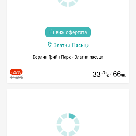
виж офертата
Златни Пясъци
Берлин Грийн Парк - Златни пясъци
-25%
.75
66
33
/
лв.
€
44.99€