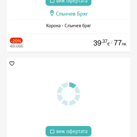
виж офертата
Слънчев Бряг
Корона - Слънчев бряг
-20%
.37
77
39
/
лв.
€
49.08€
виж офертата