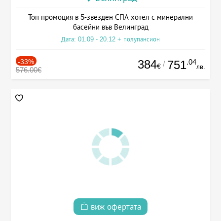
Топ промоция в 5-звезден СПА хотел с минерални
басейни във Велинград
Дата: 01.09 - 20.12 + полупансион
-33%
384
.04
751
/
€
лв.
576.00€
виж офертата