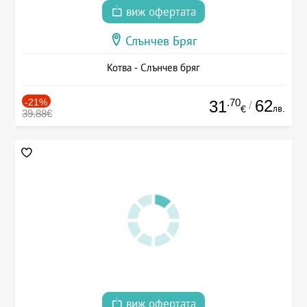
виж офертата
Слънчев Бряг
Котва - Слънчев бряг
-21%
.70
62
31
/
лв.
€
39.88€
виж офертата