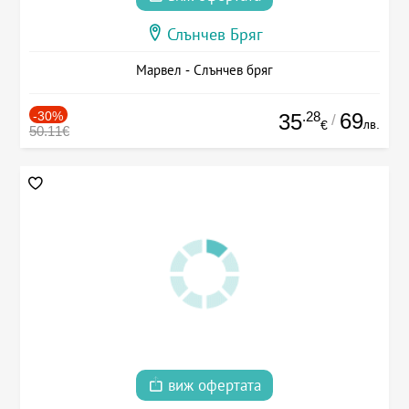
Слънчев Бряг
Марвел - Слънчев бряг
-30%
.28
69
35
/
лв.
€
50.11€
виж офертата