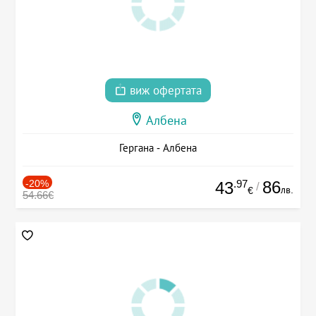
виж офертата
Албена
Гергана - Албена
-20%
.97
86
43
/
лв.
€
54.66€