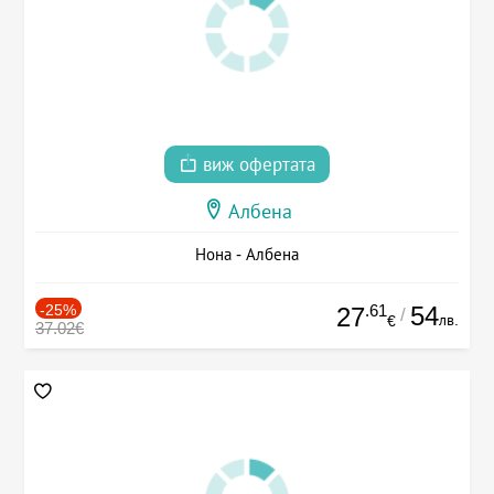
виж офертата
Албена
Нона - Албена
-25%
.61
54
27
/
лв.
€
37.02€