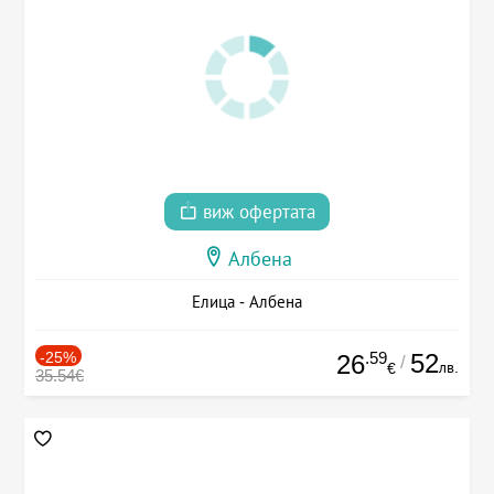
виж офертата
Албена
Елица - Албена
-25%
.59
52
26
/
лв.
€
35.54€