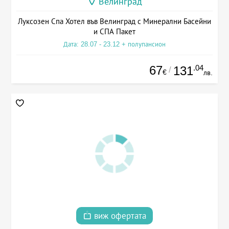
Велинград
Луксозен Спа Хотел във Велинград с Минерални Басейни
и СПА Пакет
Дата: 28.07 - 23.12 + полупансион
67
.04
131
/
€
лв.
виж офертата