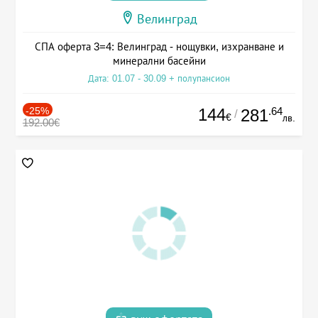
Велинград
СПА оферта 3=4: Велинград - нощувки, изхранване и
минерални басейни
Дата: 01.07 - 30.09 + полупансион
-25%
144
.64
281
/
€
лв.
192.00€