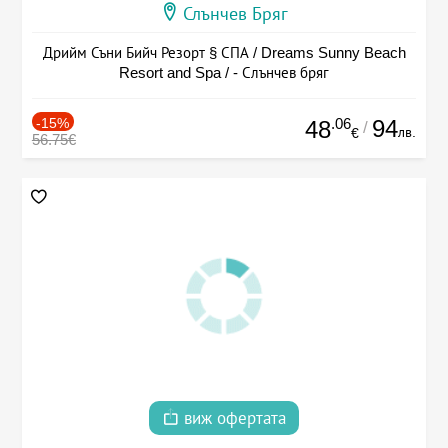
Слънчев Бряг
Дрийм Съни Бийч Резорт § СПА / Dreams Sunny Beach
Resort and Spa / - Слънчев бряг
-15%
.06
94
48
/
лв.
€
56.75€
виж офертата