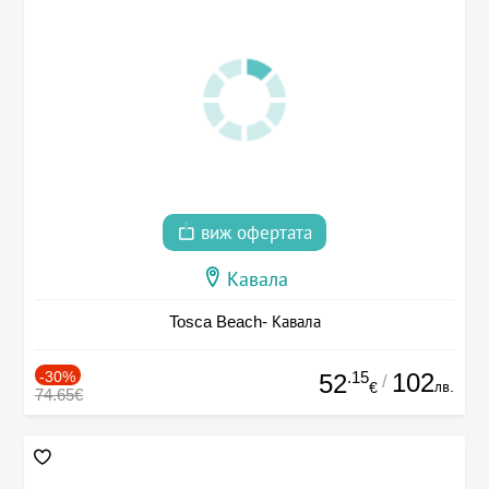
виж офертата
Кавала
Tosca Beach- Кавала
-30%
.15
102
52
/
лв.
€
74.65€