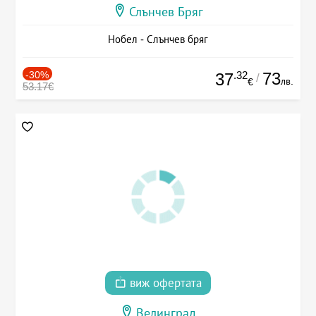
Слънчев Бряг
Нобел - Слънчев бряг
-30%
.32
73
37
/
лв.
€
53.17€
виж офертата
Велинград