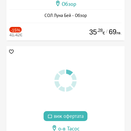
Обзор
СОЛ Луна Бей - Обзор
-15%
.28
69
35
/
лв.
€
41.42€
виж офертата
о-в Тасос