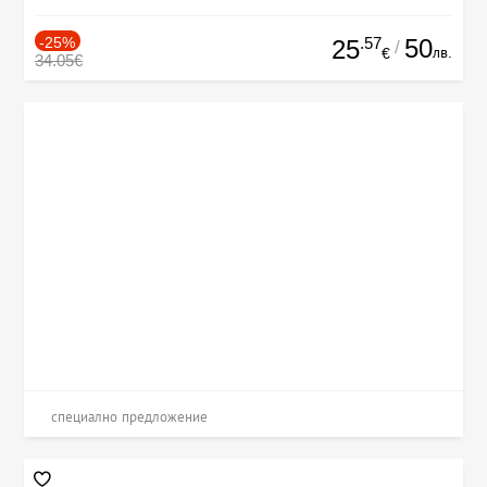
-25%
.57
50
25
/
лв.
€
34.05€
специално предложение