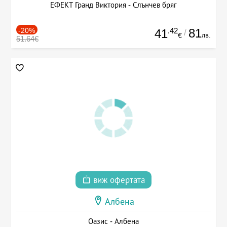
ЕФЕКТ Гранд Виктория - Слънчев бряг
-20%
.42
81
41
/
лв.
€
51.64€
виж офертата
Албена
Оазис - Албена