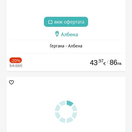
виж офертата
Албена
Гергана - Албена
-20%
.97
86
43
/
лв.
€
54.66€