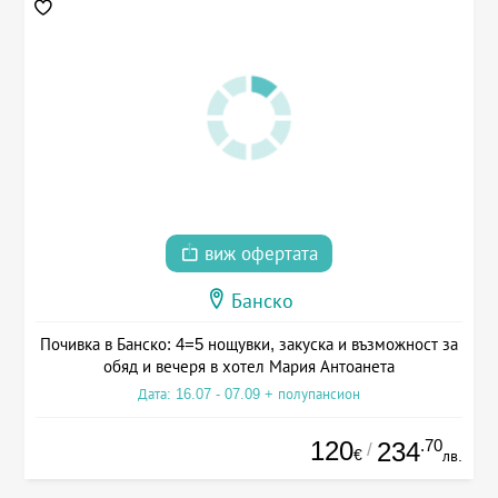
виж офертата
Банско
Почивка в Банско: 4=5 нощувки, закуска и възможност за
обяд и вечеря в хотел Мария Антоанета
Дата: 16.07 - 07.09 + полупансион
120
.70
234
/
€
лв.