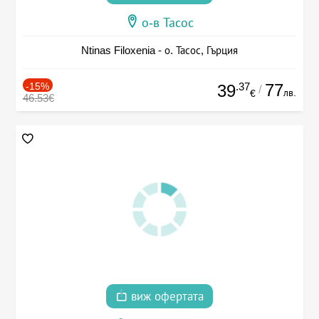
о-в Тасос
Ntinas Filoxenia - о. Тасос, Гърция
-15%
.37
77
39
/
лв.
€
46.53€
виж офертата