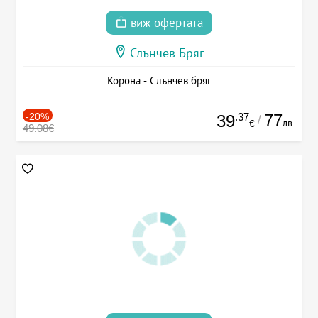
виж офертата
Слънчев Бряг
Корона - Слънчев бряг
-20%
.37
77
39
/
лв.
€
49.08€