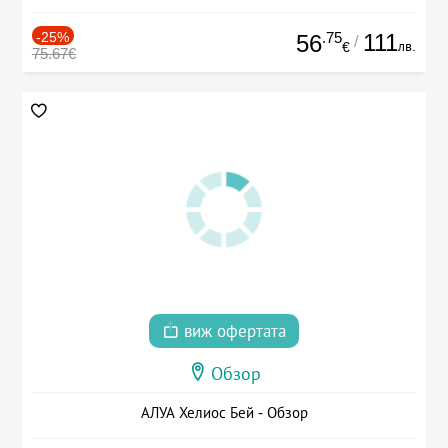
-25%
.75
111
56
/
лв.
€
75.67€
виж офертата
Обзор
АЛУА Хелиос Бей - Обзор