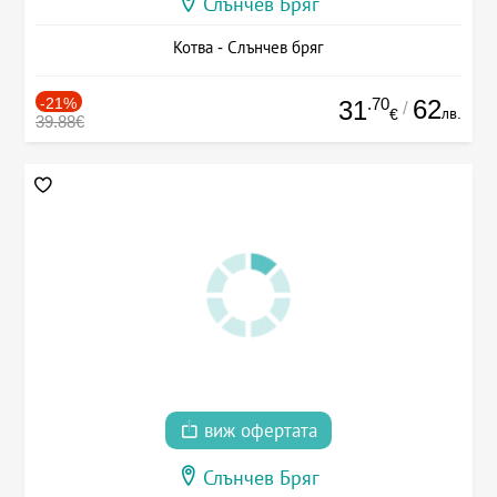
Слънчев Бряг
Котва - Слънчев бряг
-21%
.70
62
31
/
лв.
€
39.88€
виж офертата
Слънчев Бряг