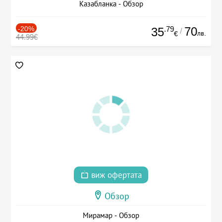
Казабланка - Обзор
-20%
.79
70
35
/
лв.
€
44.99€
виж офертата
Обзор
Мирамар - Обзор