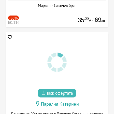
Марвел - Слънчев бряг
-30%
.28
69
35
/
лв.
€
50.11€
виж офертата
Паралия Катерини
Почивка на 20м от плажа в Паралия Катерини, включва