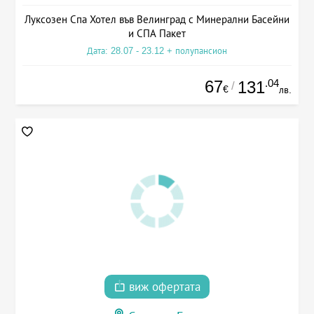
Луксозен Спа Хотел във Велинград с Минерални Басейни
и СПА Пакет
Дата: 28.07 - 23.12 + полупансион
67
.04
131
/
€
лв.
виж офертата