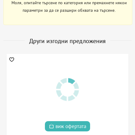
Моля, опитайте търсене по категория или премахнете някои
параметри за да се разшири обхвата на търсене.
Други изгодни предложения
виж офертата