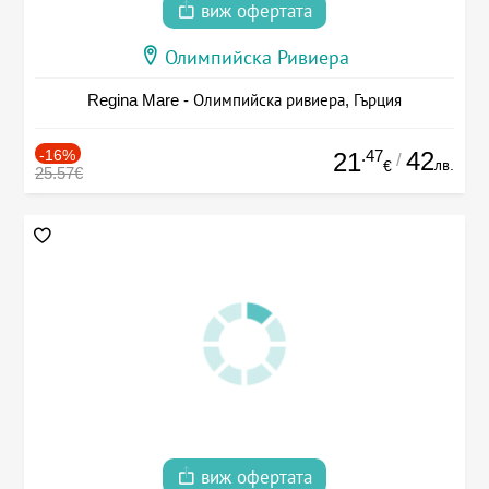
виж офертата
Олимпийска Ривиера
Regina Mare - Олимпийска ривиера, Гърция
-16%
.47
42
21
/
лв.
€
25.57€
виж офертата