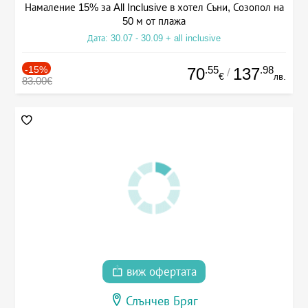
Намаление 15% за All Inclusive в хотел Съни, Созопол на
50 м от плажа
Дата: 30.07 - 30.09 + all inclusive
-15%
.55
.98
70
137
/
€
лв.
83.00€
виж офертата
Слънчев Бряг