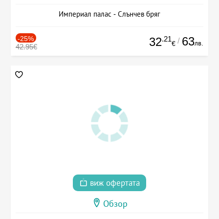
Империал палас - Слънчев бряг
-25%
.21
63
32
/
лв.
€
42.95€
виж офертата
Обзор