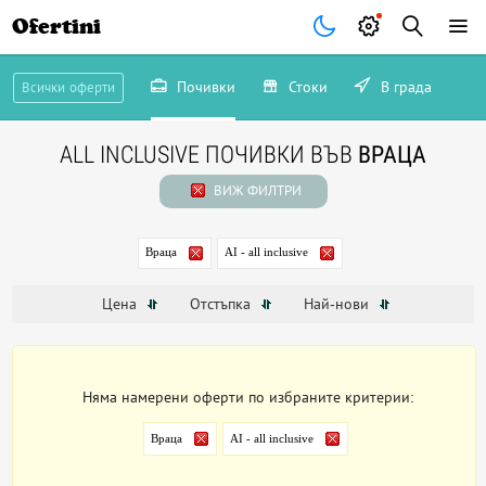
Ofertini
Почивки
Стоки
В града
Всички оферти
ALL INCLUSIVE ПОЧИВКИ ВЪВ
ВРАЦА
ВИЖ ФИЛТРИ
Враца
AI - all inclusive
Цена
Отстъпка
Най-нови
Няма намерени оферти по избраните критерии:
Враца
AI - all inclusive