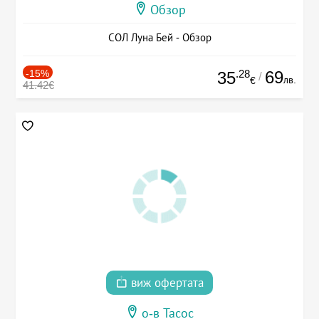
Обзор
СОЛ Луна Бей - Обзор
-15%
.28
69
35
/
лв.
€
41.42€
виж офертата
о-в Тасос