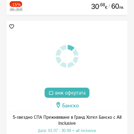
-15%
.68
60
30
/
лв.
€
36.30€
виж офертата
Банско
5-звездно СПА Преживяване в Гранд Хотел Банско с All
Inclusive
Дата: 01.07 - 30.09 + all inclusive