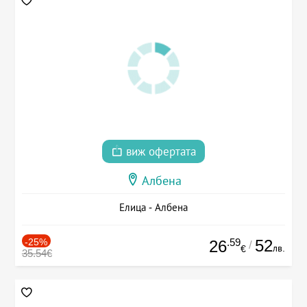
виж офертата
Албена
Елица - Албена
-25%
.59
52
26
/
лв.
€
35.54€