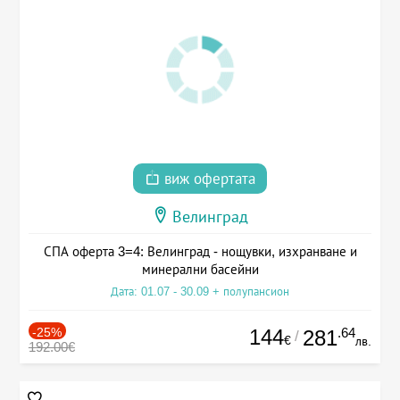
виж офертата
Велинград
СПА оферта 3=4: Велинград - нощувки, изхранване и
минерални басейни
Дата: 01.07 - 30.09 + полупансион
-25%
144
.64
281
/
€
лв.
192.00€