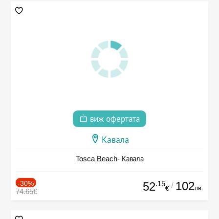
виж офертата
Кавала
Tosca Beach- Кавала
-30%
.15
102
52
/
лв.
€
74.65€