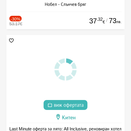
Нобел - Слънчев бряг
-30%
.32
73
37
/
лв.
€
53.17€
виж офертата
Китен
Last Minute оферта за лято: All Inclusive, реновиран хотел