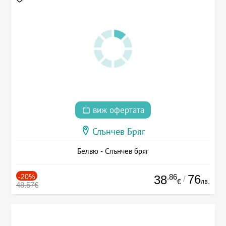
виж офертата
Слънчев Бряг
Белвю - Слънчев бряг
-20%
.86
76
38
/
лв.
€
48.57€