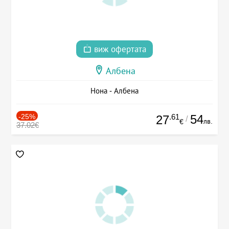
виж офертата
Албена
Нона - Албена
-25%
.61
54
27
/
лв.
€
37.02€