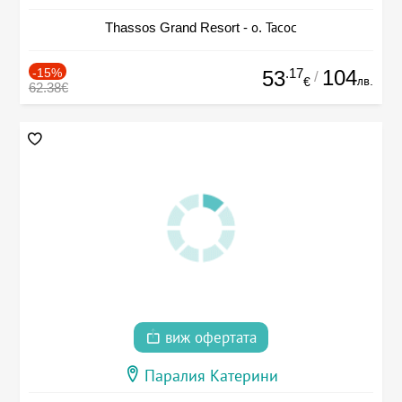
Thassos Grand Resort - о. Тасос
-15%
.17
104
53
/
лв.
€
62.38€
виж офертата
Паралия Катерини