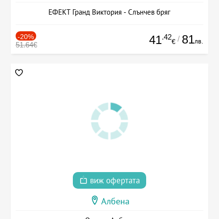
ЕФЕКТ Гранд Виктория - Слънчев бряг
-20%
.42
81
41
/
лв.
€
51.64€
виж офертата
Албена