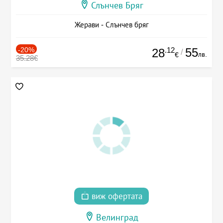
Слънчев Бряг
Жерави - Слънчев бряг
-20%
.12
55
28
/
лв.
€
35.28€
виж офертата
Велинград