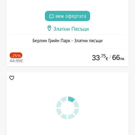
виж офертата
Златни Пясъци
Берлин Грийн Парк - Златни пясъци
-25%
.75
66
33
/
лв.
€
44.99€