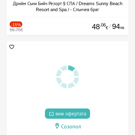
Дрийм Съни Бийч Резорт § СПА / Dreams Sunny Beach
Resort and Spa / - Слънчев бряг
-15%
.06
94
48
/
лв.
€
56.75€
виж офертата
Созопол