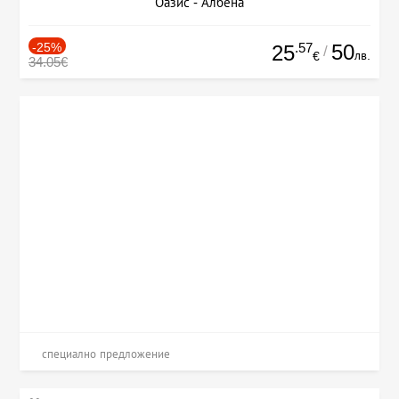
Оазис - Албена
-25%
.57
50
25
/
лв.
€
34.05€
специално предложение