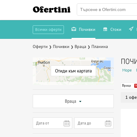
Ofertini
Почивки
Стоки
Всички оферти
Оферти
Почивки
Враца
Планина
❯
❯
❯
ПОЧИ
Море
Отиди към картата
Враца
1 офе
Враца