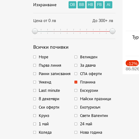
Изхранване
OB
BB
HB
FB
AI
Цена от 0 лв
До 300+ лв
Тур
Всички почивки
Море
Великден
-12%
Първа линия
За двама
86.92
Ранни записвания
СПА оферти
Уикенд
Планина
Last minute
Екскурзии
8 декември
Майски празници
Ски оферти
Екотуризъм
Круиз
Свети Валентин
1 май
24 май
Коледа
Нова година