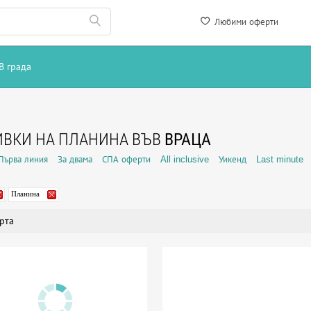
Любими оферти
В града
ВКИ НА ПЛАНИНА ВЪВ
ВРАЦА
Първа линия
За двама
СПА оферти
All inclusive
Уикенд
Last minute
Планина
рта