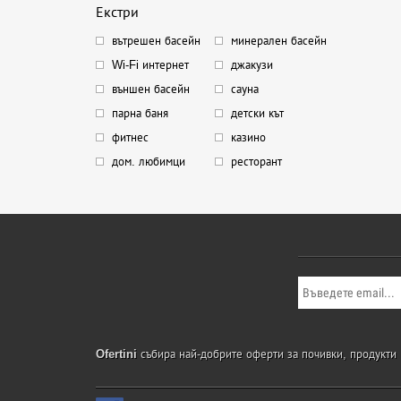
Екстри
вътрешен басейн
минерален басейн
Wi-Fi интернет
джакузи
външен басейн
сауна
парна баня
детски кът
фитнес
казино
дом. любимци
ресторант
Ofertini
събира най-добрите оферти за почивки, продукти и