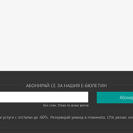
АБОНИРАЙ СЕ ЗА НАШИЯ Е-БЮЛЕТИН
Без спам. Отказ по всяко време.
 услуги с отстъпки до -60%. Резервирай уикенд в планината, СПА релакс ил