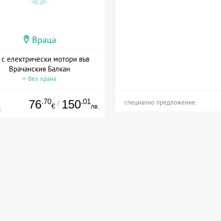
Враца
 с електрически мотори във
Врачанския Балкан
+ без храна
.70
.01
76
150
/
специално предложение
€
лв.
€