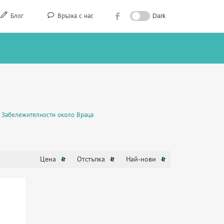
Блог
Връзка с нас
Dark
Забележителности около Враца
Цена
Отстъпка
Най-нови