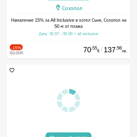
Созопол
Намаление 15% за All Inclusive в хотел Съни, Созопол на
50 м от плажа
Дата: 30.07 - 30.09 + all inclusive
-15%
.55
.98
70
137
/
€
лв.
83.00€