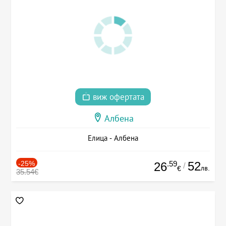
виж офертата
Албена
Елица - Албена
-25%
.59
52
26
/
лв.
€
35.54€