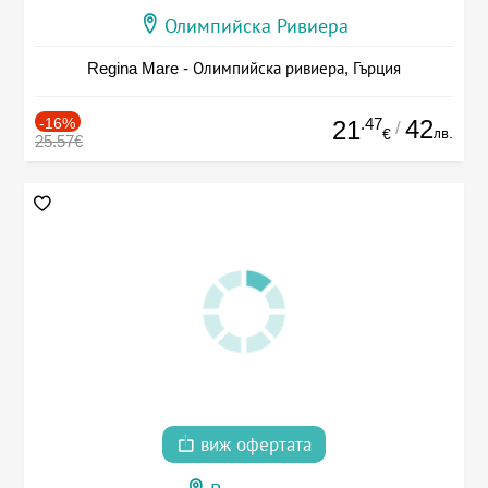
Олимпийска Ривиера
Regina Mare - Олимпийска ривиера, Гърция
-16%
.47
42
21
/
лв.
€
25.57€
виж офертата