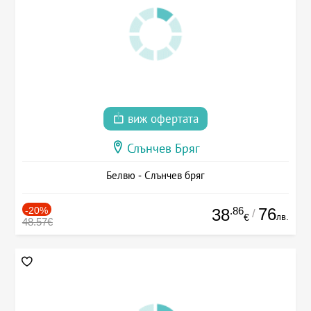
виж офертата
Слънчев Бряг
Белвю - Слънчев бряг
-20%
.86
76
38
/
лв.
€
48.57€