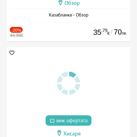
Обзор
Казабланка - Обзор
-20%
.79
70
35
/
лв.
€
44.99€
виж офертата
Хисаря