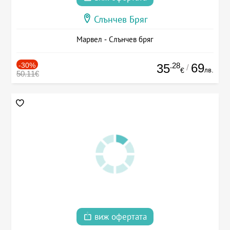
Слънчев Бряг
Марвел - Слънчев бряг
-30%
.28
69
35
/
лв.
€
50.11€
виж офертата