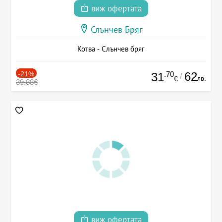
виж офертата
Слънчев Бряг
Котва - Слънчев бряг
-21%
.70
62
31
/
лв.
€
39.88€
виж офертата