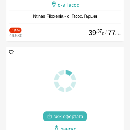
о-в Тасос
Ntinas Filoxenia - о. Тасос, Гърция
-15%
.37
77
39
/
лв.
€
46.53€
виж офертата
Банско