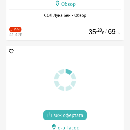
Обзор
СОЛ Луна Бей - Обзор
-15%
.28
69
35
/
лв.
€
41.42€
виж офертата
о-в Тасос