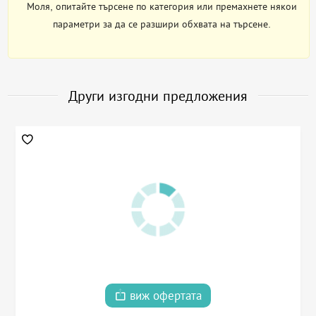
Моля, опитайте търсене по категория или премахнете някои
параметри за да се разшири обхвата на търсене.
Други изгодни предложения
виж офертата