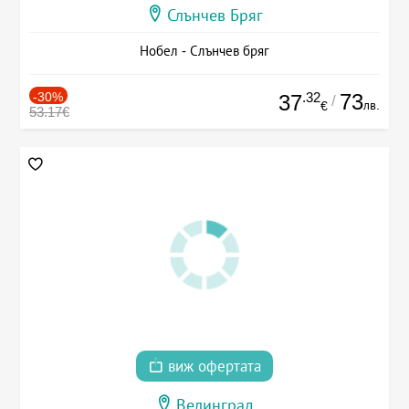
Слънчев Бряг
Нобел - Слънчев бряг
-30%
.32
73
37
/
лв.
€
53.17€
виж офертата
Велинград