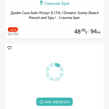
Слънчев Бряг
Дрийм Съни Бийч Резорт § СПА / Dreams Sunny Beach
Resort and Spa / - Слънчев бряг
-15%
.06
94
48
/
лв.
€
56.75€
виж офертата