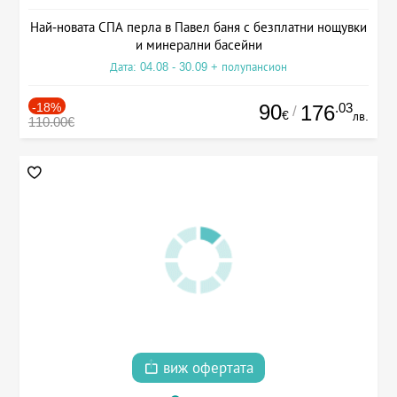
Най-новата СПА перла в Павел баня с безплатни нощувки
и минерални басейни
Дата: 04.08 - 30.09 + полупансион
-18%
90
.03
176
/
€
лв.
110.00€
виж офертата