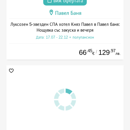
виж офертата
Павел Баня
Луксозен 5-звезден СПА хотел Княз Павел в Павел баня:
Нощувка със закуска и вечеря
Дата: 17.07 - 22.12 + полупансион
.45
.97
66
129
/
€
лв.