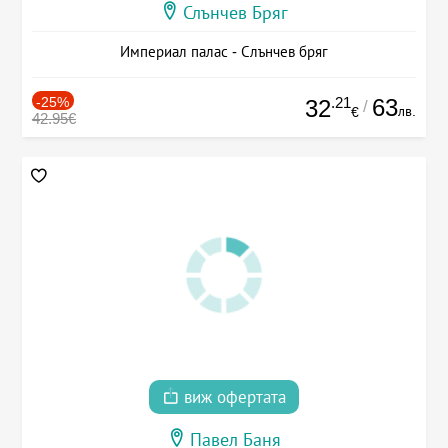
Слънчев Бряг
Империал палас - Слънчев бряг
-25%
.21
63
32
/
лв.
€
42.95€
виж офертата
Павел Баня