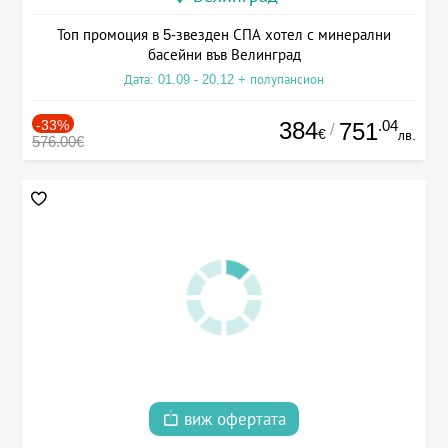
Топ промоция в 5-звезден СПА хотел с минерални
басейни във Велинград
Дата: 01.09 - 20.12 + полупансион
-33%
384
.04
751
/
€
лв.
576.00€
виж офертата