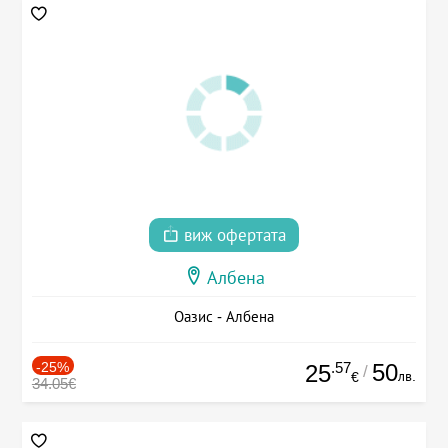
виж офертата
Албена
Оазис - Албена
-25%
.57
50
25
/
лв.
€
34.05€