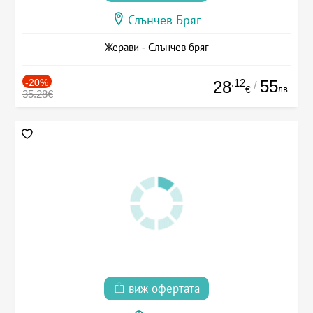
Слънчев Бряг
Жерави - Слънчев бряг
-20%
.12
55
28
/
лв.
€
35.28€
виж офертата