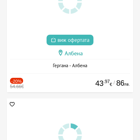
виж офертата
Албена
Гергана - Албена
-20%
.97
86
43
/
лв.
€
54.66€