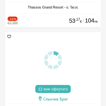
Thassos Grand Resort - о. Тасос
-15%
.17
104
53
/
лв.
€
62.38€
виж офертата
Слънчев Бряг