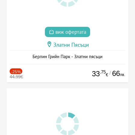
виж офертата
Златни Пясъци
Берлин Грийн Парк - Златни пясъци
-25%
.75
66
33
/
лв.
€
44.99€