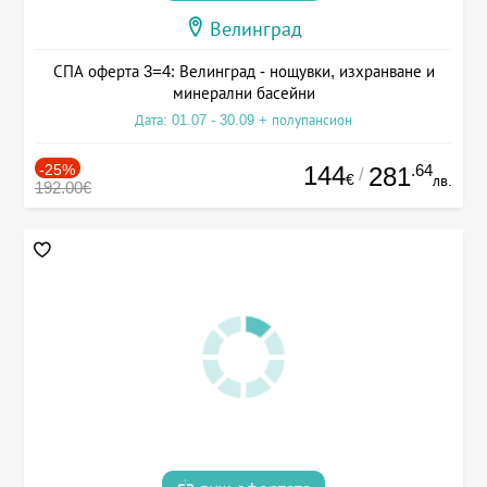
Велинград
СПА оферта 3=4: Велинград - нощувки, изхранване и
минерални басейни
Дата: 01.07 - 30.09 + полупансион
-25%
144
.64
281
/
€
лв.
192.00€