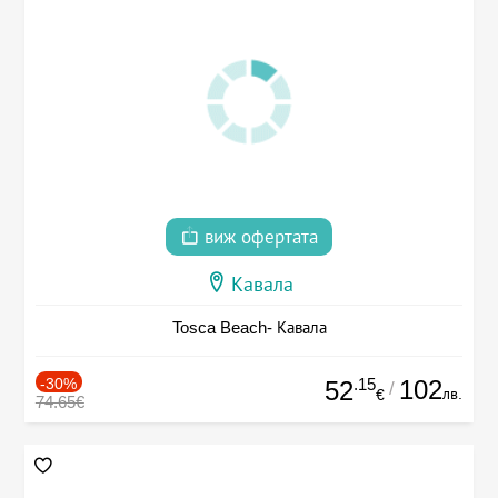
виж офертата
Кавала
Tosca Beach- Кавала
-30%
.15
102
52
/
лв.
€
74.65€