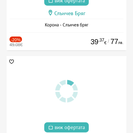
виж офертата
Слънчев Бряг
Корона - Слънчев бряг
-20%
.37
77
39
/
лв.
€
49.08€
виж офертата