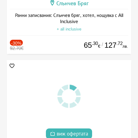
Слънчев Бряг
Ранни записвания: Слънчев бряг, хотел, нощувка с All
Inclusive
+ all inclusive
-30%
.30
.72
65
127
/
€
лв.
92.70€
виж офертата