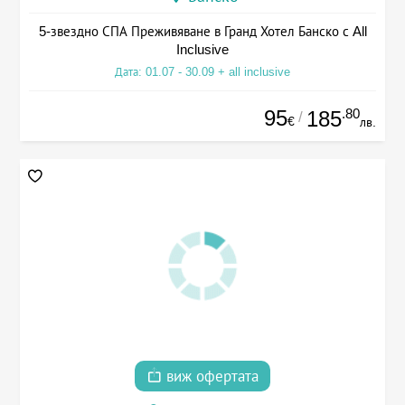
5-звездно СПА Преживяване в Гранд Хотел Банско с All
Inclusive
Дата: 01.07 - 30.09 + all inclusive
95
.80
185
/
€
лв.
виж офертата