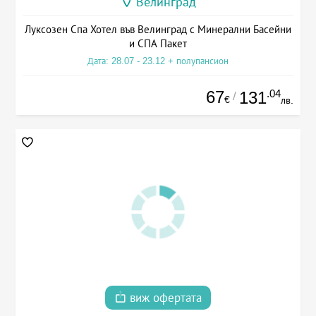
Велинград
Луксозен Спа Хотел във Велинград с Минерални Басейни
и СПА Пакет
Дата: 28.07 - 23.12 + полупансион
67
.04
131
/
€
лв.
виж офертата