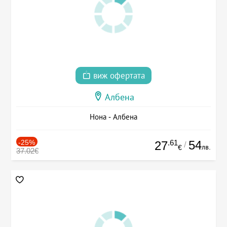
виж офертата
Албена
Нона - Албена
-25%
.61
54
27
/
лв.
€
37.02€