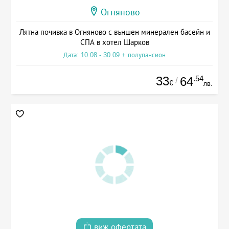
Огняново
Лятна почивка в Огняново с външен минерален басейн и
СПА в хотел Шарков
Дата: 10.08 - 30.09 + полупансион
33
.54
64
/
€
лв.
виж офертата