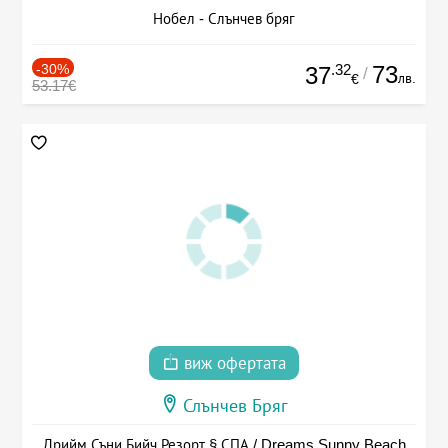
Нобел - Слънчев бряг
-30%
.32
73
37
/
лв.
€
53.17€
виж офертата
Слънчев Бряг
Дрийм Съни Бийч Резорт § СПА / Dreams Sunny Beach