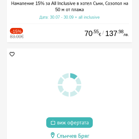
Намаление 15% за All Inclusive в хотел Съни, Созопол на
50 м от плажа
Дата: 30.07 - 30.09 + all inclusive
-15%
.55
.98
70
137
/
€
лв.
83.00€
виж офертата
Слънчев Бряг