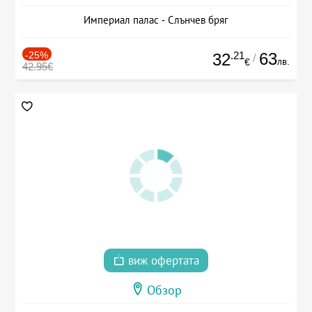
Империал палас - Слънчев бряг
-25%
.21
63
32
/
лв.
€
42.95€
виж офертата
Обзор