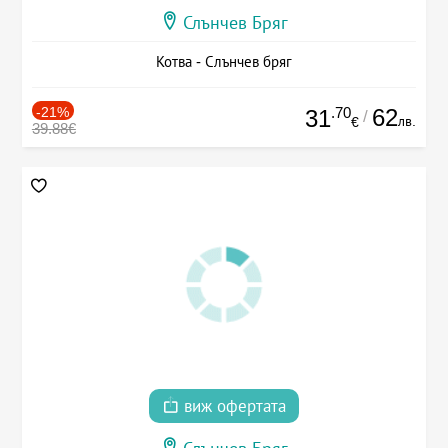
Слънчев Бряг
Котва - Слънчев бряг
-21%
.70
62
31
/
лв.
€
39.88€
виж офертата