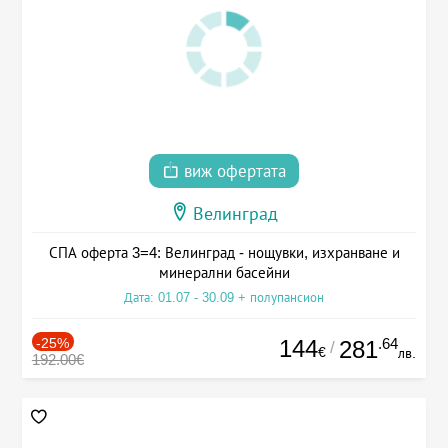
виж офертата
Велинград
СПА оферта 3=4: Велинград - нощувки, изхранване и
минерални басейни
Дата: 01.07 - 30.09 + полупансион
-25%
144
.64
281
/
€
лв.
192.00€