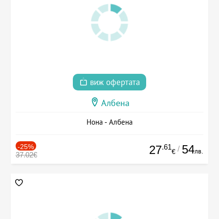
виж офертата
Албена
Нона - Албена
-25%
.61
54
27
/
лв.
€
37.02€