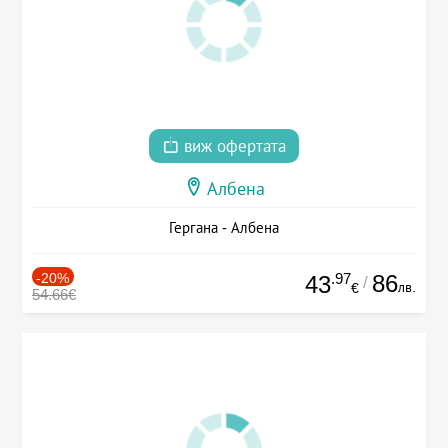
виж офертата
Албена
Гергана - Албена
-20%
.97
86
43
/
лв.
€
54.66€