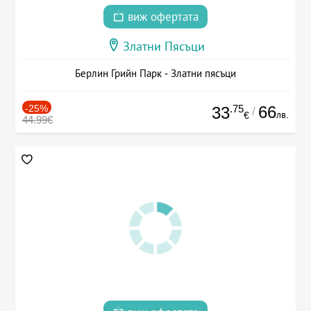
виж офертата
Златни Пясъци
Берлин Грийн Парк - Златни пясъци
-25%
.75
66
33
/
лв.
€
44.99€