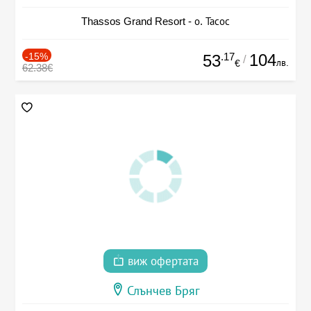
Thassos Grand Resort - о. Тасос
-15%
.17
104
53
/
лв.
€
62.38€
виж офертата
Слънчев Бряг