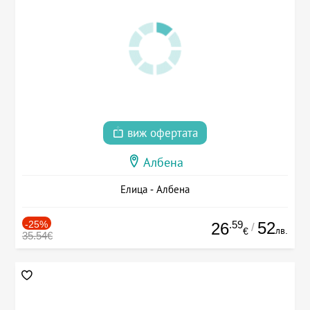
виж офертата
Албена
Елица - Албена
-25%
.59
52
26
/
лв.
€
35.54€