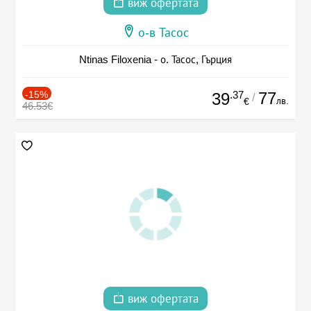
виж офертата
о-в Тасос
Ntinas Filoxenia - о. Тасос, Гърция
-15%
.37
77
39
/
лв.
€
46.53€
виж офертата