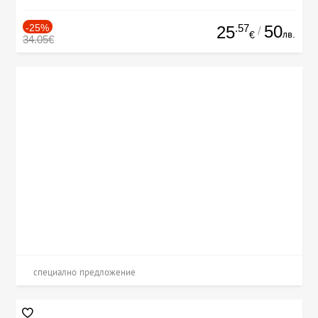
-25%
.57
50
25
/
лв.
€
34.05€
специално предложение