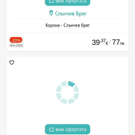
виж офертата
Слънчев Бряг
Корона - Слънчев бряг
-20%
.37
77
39
/
лв.
€
49.08€
виж офертата