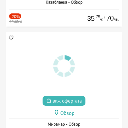
Казабланка - Обзор
-20%
.79
70
35
/
лв.
€
44.99€
виж офертата
Обзор
Мирамар - Обзор