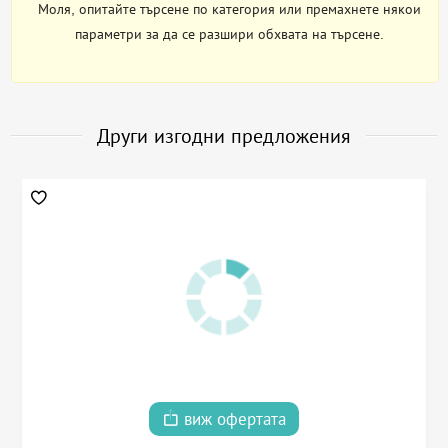
Моля, опитайте търсене по категория или премахнете някои
параметри за да се разшири обхвата на търсене.
Други изгодни предложения
виж офертата