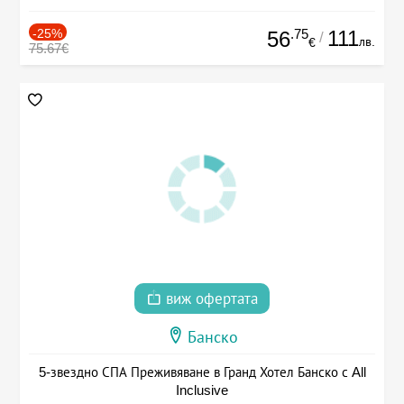
-25%
.75
111
56
/
лв.
€
75.67€
виж офертата
Банско
5-звездно СПА Преживяване в Гранд Хотел Банско с All
Inclusive