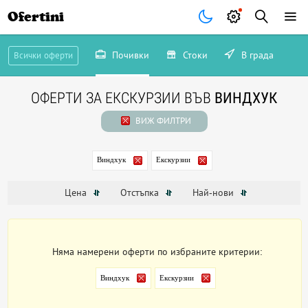
Ofertini
Почивки
Стоки
В града
Всички оферти
ОФЕРТИ ЗА ЕКСКУРЗИИ ВЪВ
ВИНДХУК
ВИЖ ФИЛТРИ
Виндхук
Екскурзии
Цена
Отстъпка
Най-нови
Няма намерени оферти по избраните критерии:
Виндхук
Екскурзии