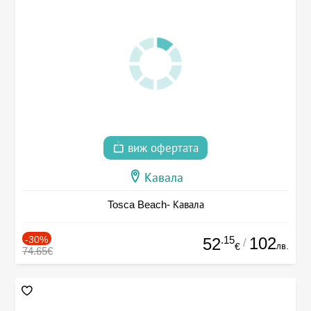
виж офертата
Кавала
Tosca Beach- Кавала
-30%
.15
102
52
/
лв.
€
74.65€