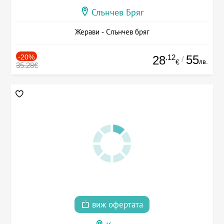
Слънчев Бряг
Жерави - Слънчев бряг
-20%
.12
55
28
/
лв.
€
35.28€
виж офертата