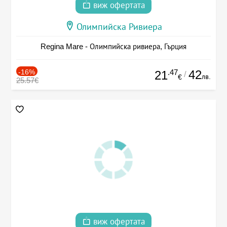
виж офертата
Олимпийска Ривиера
Regina Mare - Олимпийска ривиера, Гърция
-16%
.47
42
21
/
лв.
€
25.57€
виж офертата