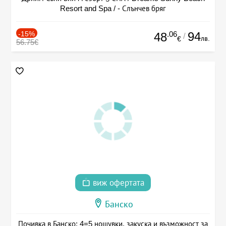
Resort and Spa / - Слънчев бряг
-15%
.06
94
48
/
лв.
€
56.75€
виж офертата
Банско
Почивка в Банско: 4=5 нощувки, закуска и възможност за