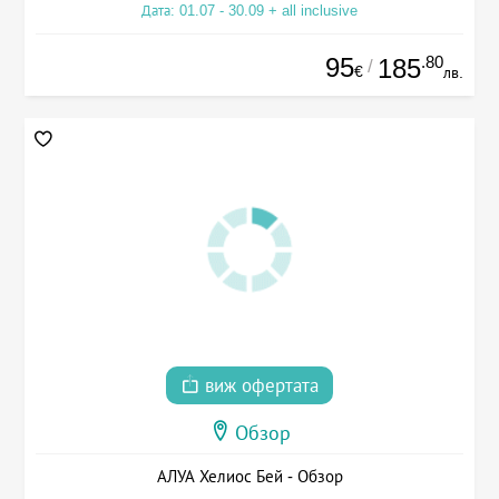
Дата: 01.07 - 30.09 + all inclusive
95
.80
185
/
€
лв.
виж офертата
Обзор
АЛУА Хелиос Бей - Обзор