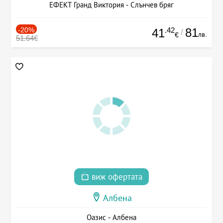
ЕФЕКТ Гранд Виктория - Слънчев бряг
-20%
.42
81
41
/
лв.
€
51.64€
виж офертата
Албена
Оазис - Албена