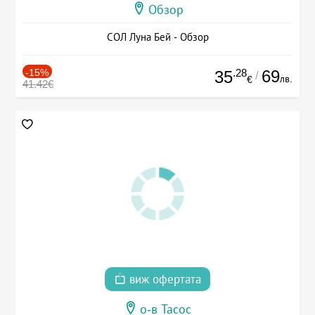
Обзор
СОЛ Луна Бей - Обзор
-15%
.28
69
35
/
лв.
€
41.42€
виж офертата
о-в Тасос