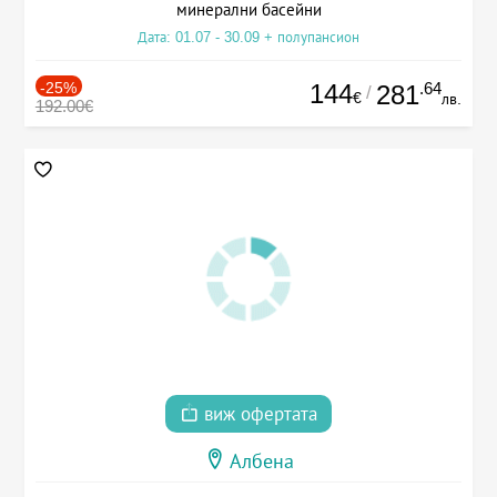
минерални басейни
Дата: 01.07 - 30.09 + полупансион
-25%
144
.64
281
/
€
лв.
192.00€
виж офертата
Албена