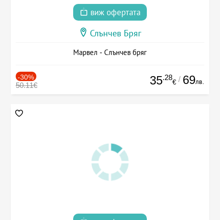
виж офертата
Слънчев Бряг
Марвел - Слънчев бряг
-30%
.28
69
35
/
лв.
€
50.11€