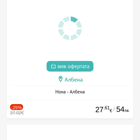
виж офертата
Албена
Нона - Албена
-25%
.61
54
27
/
лв.
€
37.02€