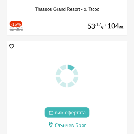
Thassos Grand Resort - о. Тасос
-15%
.17
104
53
/
лв.
€
62.38€
виж офертата
Слънчев Бряг