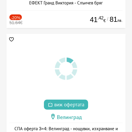
ЕФЕКТ Гранд Виктория - Слънчев бряг
-20%
.42
81
41
/
лв.
€
51.64€
виж офертата
Велинград
СПА оферта 3=4: Велинград - нощувки, изхранване и