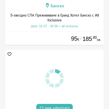
Банско
5-звездно СПА Преживяване в Гранд Хотел Банско с All
Inclusive
Дата: 01.07 - 30.09 + all inclusive
95
.80
185
/
€
лв.
виж офертата