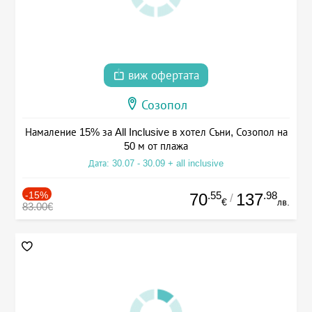
виж офертата
Созопол
Намаление 15% за All Inclusive в хотел Съни, Созопол на
50 м от плажа
Дата: 30.07 - 30.09 + all inclusive
-15%
.55
.98
70
137
/
€
лв.
83.00€