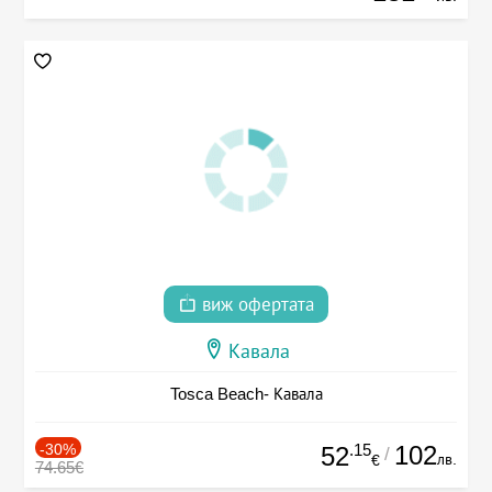
виж офертата
Кавала
Tosca Beach- Кавала
-30%
.15
102
52
/
лв.
€
74.65€