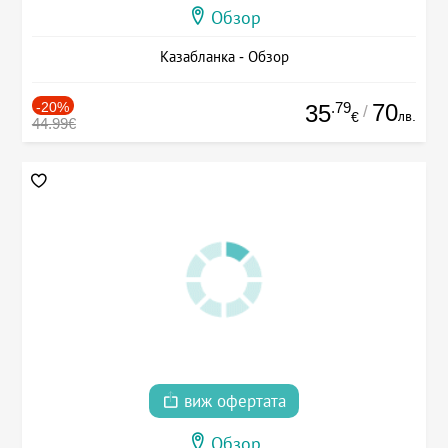
Обзор
Казабланка - Обзор
-20%
.79
70
35
/
лв.
€
44.99€
виж офертата
Обзор