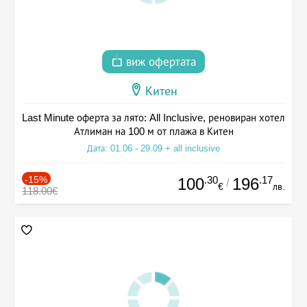
виж офертата
Китен
Last Minute оферта за лято: All Inclusive, реновиран хотел
Атлиман на 100 м от плажа в Китен
Дата: 01.06 - 29.09 + all inclusive
-15%
.30
.17
100
196
/
€
лв.
118.00€