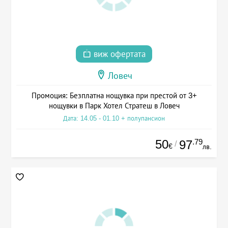
виж офертата
Ловеч
Промоция: Безплатна нощувка при престой от 3+
нощувки в Парк Хотел Стратеш в Ловеч
Дата: 14.05 - 01.10 + полупансион
50
.79
97
/
€
лв.