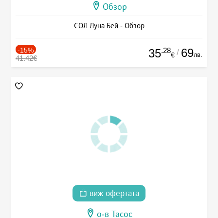
Обзор
СОЛ Луна Бей - Обзор
-15%
.28
69
35
/
лв.
€
41.42€
виж офертата
о-в Тасос