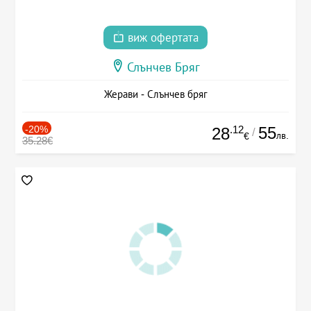
виж офертата
Слънчев Бряг
Жерави - Слънчев бряг
-20%
.12
55
28
/
лв.
€
35.28€