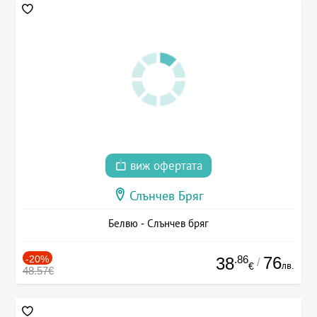
виж офертата
Слънчев Бряг
Белвю - Слънчев бряг
-20%
.86
76
38
/
лв.
€
48.57€