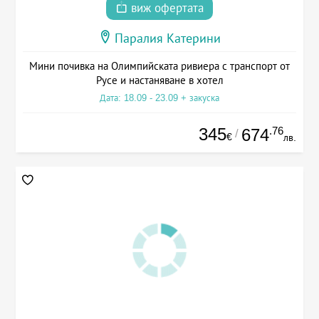
виж офертата
Паралия Катерини
Мини почивка на Олимпийската ривиера с транспорт от
Русе и настаняване в хотел
Дата: 18.09 - 23.09 + закуска
345
.76
674
/
€
лв.