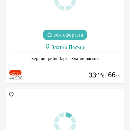
виж офертата
Златни Пясъци
Берлин Грийн Парк - Златни пясъци
-25%
.75
66
33
/
лв.
€
44.99€