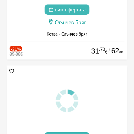
виж офертата
Слънчев Бряг
Котва - Слънчев бряг
-21%
.70
62
31
/
лв.
€
39.88€