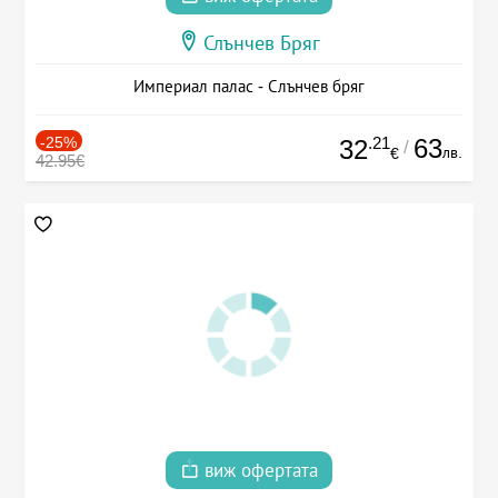
Слънчев Бряг
Империал палас - Слънчев бряг
-25%
.21
63
32
/
лв.
€
42.95€
виж офертата