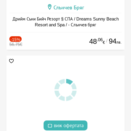
Слънчев Бряг
Дрийм Съни Бийч Резорт § СПА / Dreams Sunny Beach
Resort and Spa / - Слънчев бряг
-15%
.06
94
48
/
лв.
€
56.75€
виж офертата