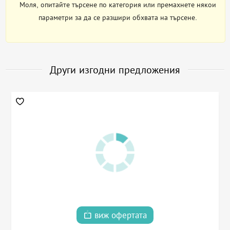
Моля, опитайте търсене по категория или премахнете някои
параметри за да се разшири обхвата на търсене.
Други изгодни предложения
виж офертата