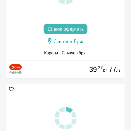
виж офертата
Слънчев Бряг
Корона - Слънчев бряг
-20%
.37
77
39
/
лв.
€
49.08€