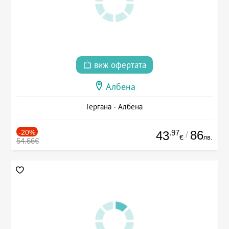
виж офертата
Албена
Гергана - Албена
-20%
.97
86
43
/
лв.
€
54.66€