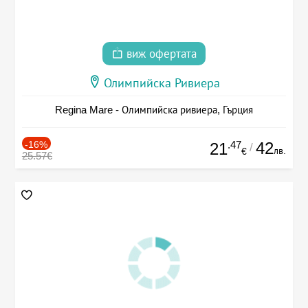
виж офертата
Олимпийска Ривиера
Regina Mare - Олимпийска ривиера, Гърция
-16%
.47
42
21
/
лв.
€
25.57€