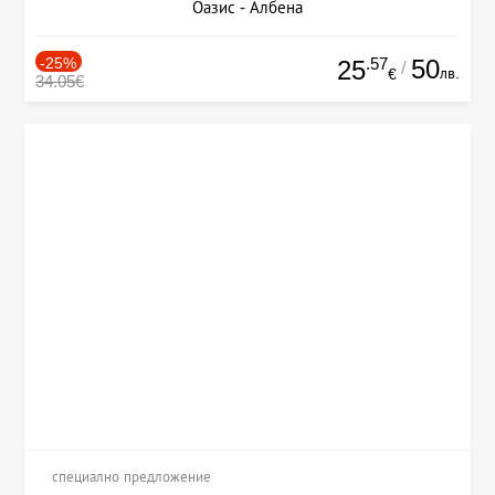
Оазис - Албена
-25%
.57
50
25
/
лв.
€
34.05€
специално предложение