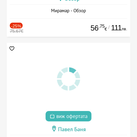
Мирамар - Обзор
-25%
.75
111
56
/
лв.
€
75.67€
виж офертата
Павел Баня