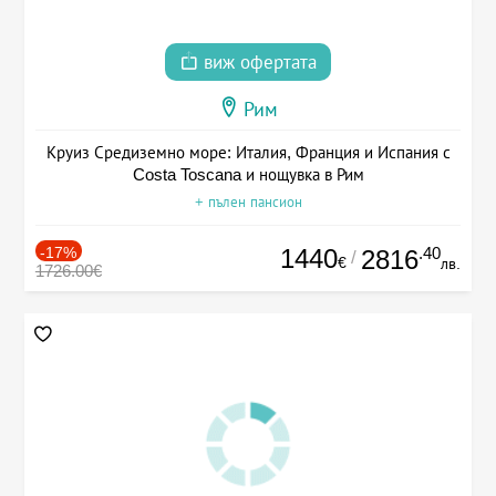
виж офертата
Рим
Круиз Средиземно море: Италия, Франция и Испания с
Costa Toscana и нощувка в Рим
+ пълен пансион
-17%
1440
.40
2816
/
€
лв.
1726.00€