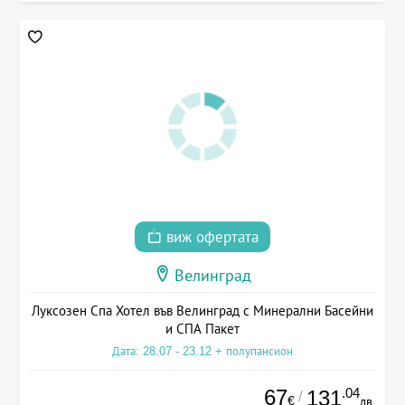
виж офертата
Велинград
Луксозен Спа Хотел във Велинград с Минерални Басейни
и СПА Пакет
Дата: 28.07 - 23.12 + полупансион
67
.04
131
/
€
лв.