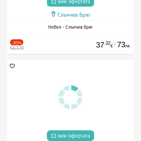
виж офертата
Слънчев Бряг
Нобел - Слънчев бряг
-30%
.32
73
37
/
лв.
€
53.17€
виж офертата