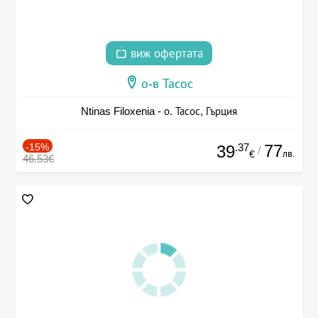
виж офертата
о-в Тасос
Ntinas Filoxenia - о. Тасос, Гърция
-15%
.37
77
39
/
лв.
€
46.53€