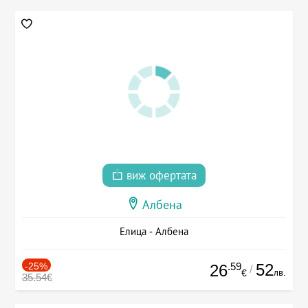
виж офертата
Албена
Елица - Албена
-25%
.59
52
26
/
лв.
€
35.54€