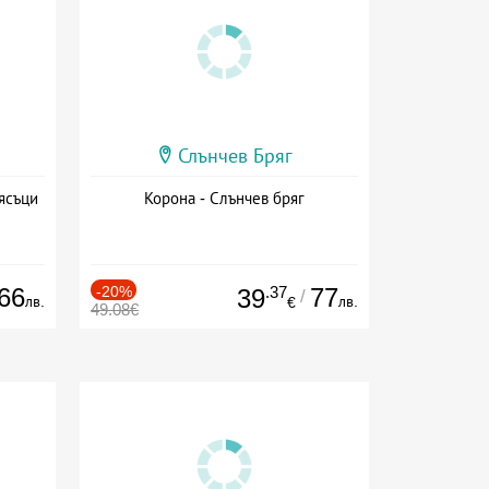
Слънчев Бряг
ясъци
Корона - Слънчев бряг
66
-20%
.37
77
39
/
лв.
лв.
€
49.08€