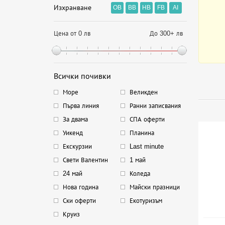
Изхранване
OB
BB
HB
FB
AI
Цена от 0 лв
До 300+ лв
Всички почивки
Море
Великден
Първа линия
Ранни записвания
За двама
СПА оферти
Уикенд
Планина
Екскурзии
Last minute
Свети Валентин
1 май
24 май
Коледа
Нова година
Майски празници
Ски оферти
Екотуризъм
Круиз