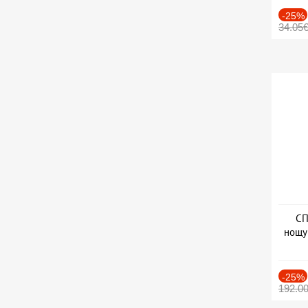
-25%
34.05
СП
нощу
Дат
-25%
192.0