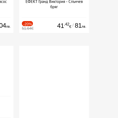
асос
ЕФЕКТ Гранд Виктория - Слънчев
бряг
04
-20%
.42
81
41
/
лв.
лв.
€
51.64€