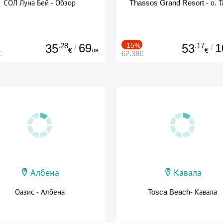
СОЛ Луна Бей - Обзор
Thassos Grand Resort - о. Т
.28
69
-15%
.17
1
35
53
/
/
лв.
€
€
€
62.38€
Албена
Кавала
Оазис - Албена
Tosca Beach- Кавала