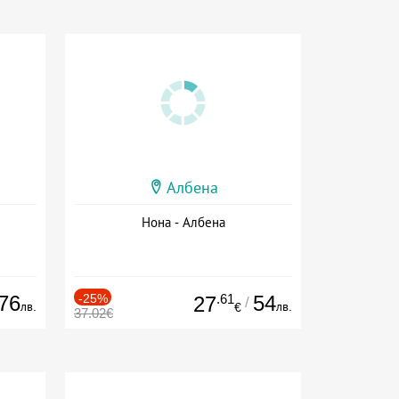
Албена
Нона - Албена
76
-25%
.61
54
27
/
лв.
лв.
€
37.02€