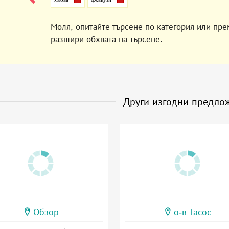
Моля, опитайте търсене по категория или пре
разшири обхвата на търсене.
Други изгодни предло
Обзор
о-в Тасос