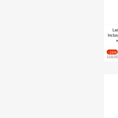
Las
Inclu
н
Дат
-15%
118.0