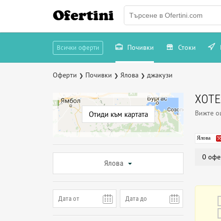
Ofertini
Почивки
Стоки
Всички оферти
Оферти
Почивки
Ялова
джакузи
❯
❯
❯
ХОТЕ
Вижте 
Отиди към картата
Ялова
0 офе
Ялова