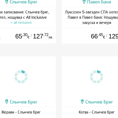
Слънчев Бряг
Павел Баня
и записвания: Слънчев бряг,
Луксозен 5-звезден СПА хоте
тел, нощувка с All Inclusive
Павел в Павел баня: Нощувка
закуска и вечеря
+ all inclusive
Дата: 17.07 - 22.12 + полупан
.30
.72
.45
65
127
66
12
/
/
€
лв.
€
€
Слънчев Бряг
Слънчев Бряг
Жерави - Слънчев бряг
Котва - Слънчев бряг