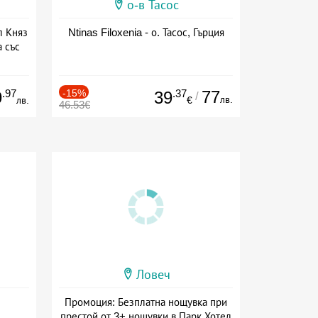
о-в Тасос
л Княз
Ntinas Filoxenia - о. Тасос, Гърция
 със
сион
.97
-15%
.37
77
9
39
/
лв.
лв.
€
46.53€
Ловеч
Промоция: Безплатна нощувка при
престой от 3+ нощувки в Парк Хотел