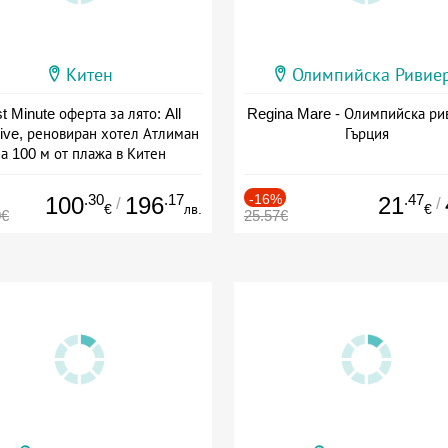
Китен
Олимпийска Ривие
t Minute оферта за лято: All
Regina Mare - Олимпийска ри
sive, реновиран хотел Атлиман
Гърция
а 100 м от плажа в Китен
а: 01.06 - 29.09 + all inclusive
.30
.17
-16%
.47
100
196
21
/
/
€
лв.
€
0€
25.57€