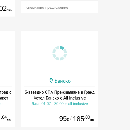
02
специално предложение
лв.
Банско
град с
5-звездно СПА Преживяване в Гранд
акет
Хотел Банско с All Inclusive
сион
Дата: 01.07 - 30.09 + all inclusive
.04
95
.80
1
185
/
€
лв.
лв.