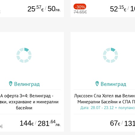
.57
50
-30%
.15
1
25
52
/
/
лв.
€
€
€
74.65€
Велинград
Велинград
А оферта 3=4: Велинград -
Луксозен Спа Хотел във Велин
вки, изхранване и минерални
Минерални Басейни и СПА П
басейни
Дата: 28.07 - 23.12 + полупан
а: 01.07 - 30.09 + полупансион
144
.64
67
281
13
/
/
€
€
лв.
0€