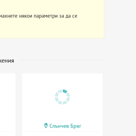
махнете някои параметри за да се
жения
Слънчев Бряг