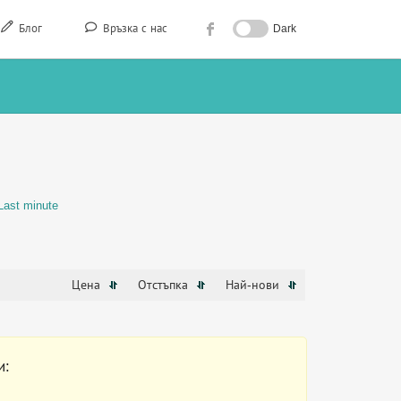
Блог
Връзка с нас
Dark
Last minute
Цена
Отстъпка
Най-нови
и: