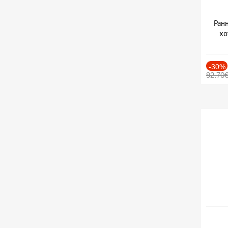
Ранн
хо
-30%
92.70