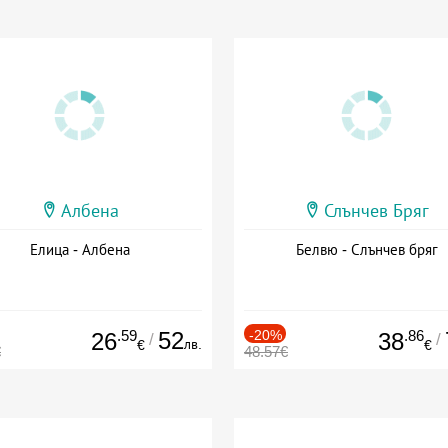
Албена
Слънчев Бряг
Елица - Албена
Белвю - Слънчев бряг
.59
52
-20%
.86
26
38
/
/
лв.
€
€
€
48.57€