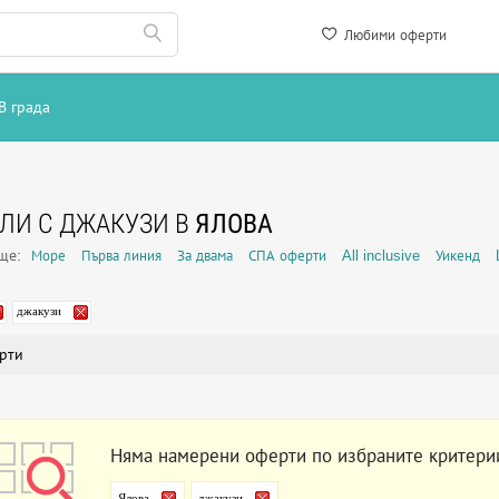
Любими оферти
В града
ЛИ С ДЖАКУЗИ В
ЯЛОВА
още:
Море
Първа линия
За двама
СПА оферти
All inclusive
Уикенд
джакузи
рти
Няма намерени оферти по избраните критери
Ялова
джакузи