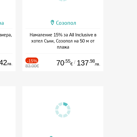
ра
Созопол
виера,
Намаление 15% за All Inclusive в
хотел Съни, Созопол на 50 м от
плажа
Дата: 30.07 - 30.09 + all inclusive
42
-15%
.55
.98
70
137
/
лв.
€
лв.
83.00€