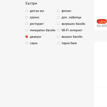
Екстри
детски кът
фитнес
казино
дом. любимци
-15%
ресторант
вътрешен басейн
41.42
минерален басейн
Wi-Fi интернет
джакузи
външен басейн
сауна
парна баня