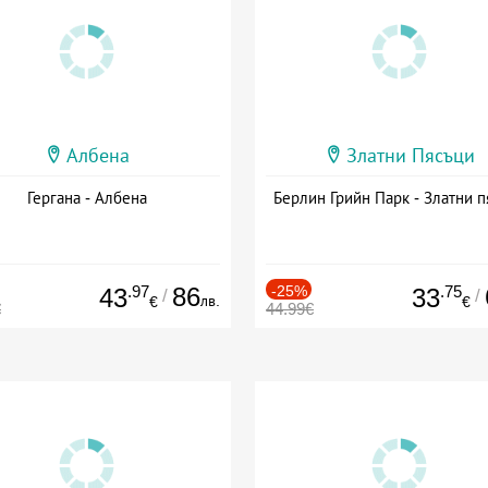
Албена
Златни Пясъци
Гергана - Албена
Берлин Грийн Парк - Златни п
.97
86
-25%
.75
43
33
/
/
лв.
€
€
€
44.99€