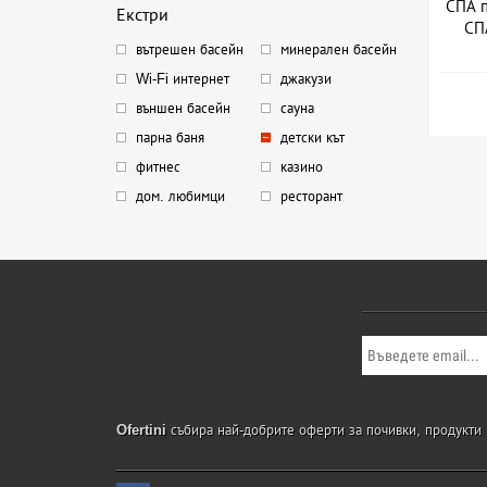
СПА п
Екстри
СПА
вътрешен басейн
минерален басейн
Wi-Fi интернет
джакузи
външен басейн
сауна
парна баня
детски кът
фитнес
казино
дом. любимци
ресторант
Ofertini
събира най-добрите оферти за почивки, продукти и