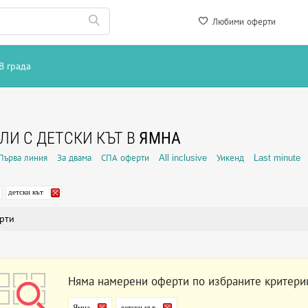
Любими оферти
В града
ЛИ С ДЕТСКИ КЪТ В
ЯМНА
Първа линия
За двама
СПА оферти
All inclusive
Уикенд
Last minute
детски кът
рти
Няма намерени оферти по избраните критери
Ямна
детски кът