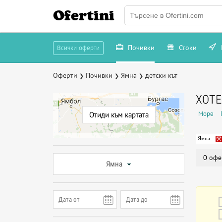
Ofertini
Почивки
Стоки
Всички оферти
Оферти
Почивки
Ямна
детски кът
❯
❯
❯
ХОТЕ
Море
Отиди към картата
Ямна
0 офе
Ямна