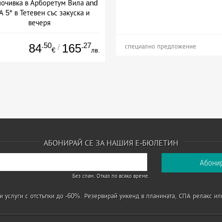
очивка в Арборетум Вила and
 5* в Тетевен със закуска и
вечеря
+ полупансион
.50
.27
84
165
/
специално предложение
€
лв.
АБОНИРАЙ СЕ ЗА НАШИЯ Е-БЮЛЕТИН
Без спам. Отказ по всяко време.
 услуги с отстъпки до -60%. Резервирай уикенд в планината, СПА релакс ил