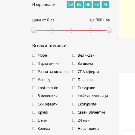
Изхранване
OB
BB
HB
FB
AI
Цена от 0 лв
До 300+ лв
Всички почивки
Море
Великден
Първа линия
За двама
Ранни записвания
СПА оферти
Уикенд
Планина
Last minute
Екскурзии
8 декември
Майски празници
Ски оферти
Екотуризъм
Круиз
Свети Валентин
1 май
24 май
Коледа
Нова година