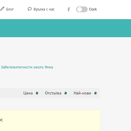
Блог
Връзка с нас
Dark
Забележителности около Ямна
Цена
Отстъпка
Най-нови
и: