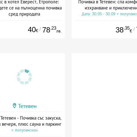
кс в хотел Еверест, Етрополе:
Почивка в Тетевен: спа комф
дете се на пълноценна почивка
изхранване и приключен
сред природата
Дата: 30.05 - 30.09 + полупан
а: 20.07 - 23.12 + полупансион
40
.23
.35
78
38
/
/
€
лв.
€
Тетевен
Тетевен - Почивка със закуска,
 вечеря, плюс сауна и паркинг
+ полупансион