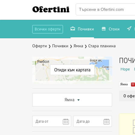
Ofertini
Почивки
Стоки
Всички оферти
Оферти
Почивки
Ямна
Стара планина
❯
❯
❯
ПОЧИ
Море
Отиди към картата
Ямна
0 офе
Ямна