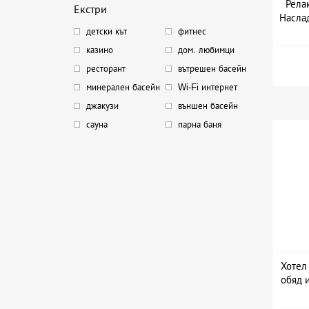
Рела
Екстри
Насла
детски кът
фитнес
Дат
казино
дом. любимци
ресторант
вътрешен басейн
минерален басейн
Wi-Fi интернет
джакузи
външен басейн
сауна
парна баня
Хотел 
обяд и