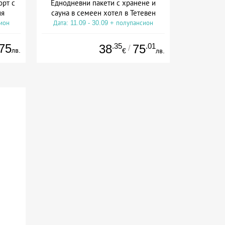
орт с
Еднодневни пакети с хранене и
ия
сауна в семеен хотел в Тетевен
сион
Дата: 11.09 - 30.09 + полупансион
75
.35
.01
38
75
/
лв.
€
лв.