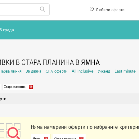
Любими оферти
В града
ВКИ В СТАРА ПЛАНИНА В
ЯМНА
Първа линия
За двама
СПА оферти
All inclusive
Уикенд
Last minute
Стара планина
рти
Няма намерени оферти по избраните критери
Ямна
Стара планина