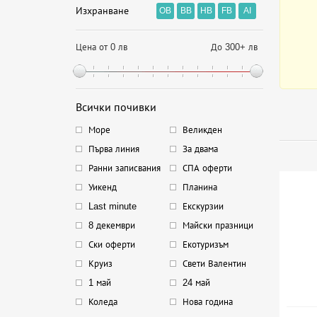
Изхранване
OB
BB
HB
FB
AI
Цена от 0 лв
До 300+ лв
Всички почивки
Море
Великден
Първа линия
За двама
Ранни записвания
СПА оферти
Уикенд
Планина
Last minute
Екскурзии
8 декември
Майски празници
Ски оферти
Екотуризъм
Круиз
Свети Валентин
1 май
24 май
Коледа
Нова година