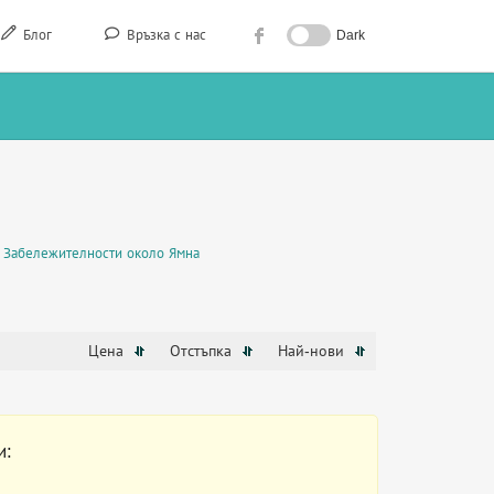
Блог
Връзка с нас
Dark
Забележителности около Ямна
Цена
Отстъпка
Най-нови
и: