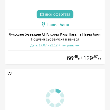
виж офертата
Павел Баня
Луксозен 5-звезден СПА хотел Княз Павел в Павел баня:
Нощувка със закуска и вечеря
Дата: 17.07 - 22.12 + полупансион
.45
.97
66
129
/
€
лв.