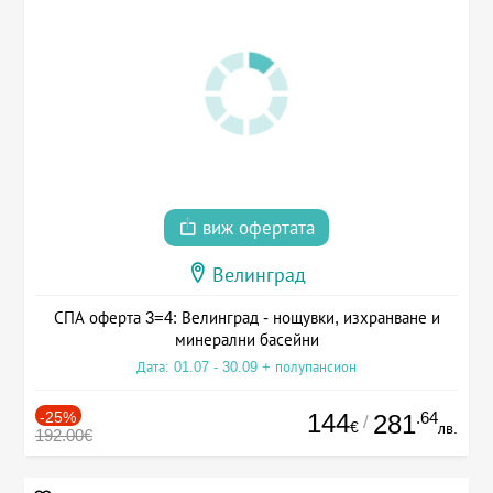
виж офертата
Велинград
СПА оферта 3=4: Велинград - нощувки, изхранване и
минерални басейни
Дата: 01.07 - 30.09 + полупансион
-25%
144
.64
281
/
€
лв.
192.00€