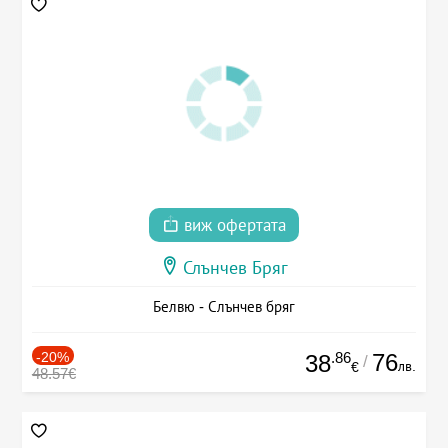
виж офертата
Слънчев Бряг
Белвю - Слънчев бряг
-20%
.86
76
38
/
лв.
€
48.57€