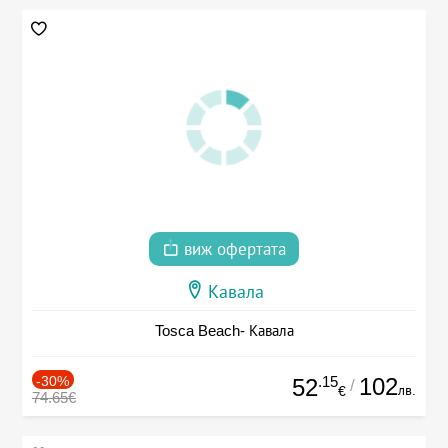
виж офертата
Кавала
Tosca Beach- Кавала
-30%
.15
102
52
/
лв.
€
74.65€