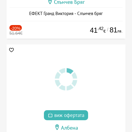
Слънчев Бряг
ЕФЕКТ Гранд Виктория - Слънчев бряг
-20%
.42
81
41
/
лв.
€
51.64€
виж офертата
Албена