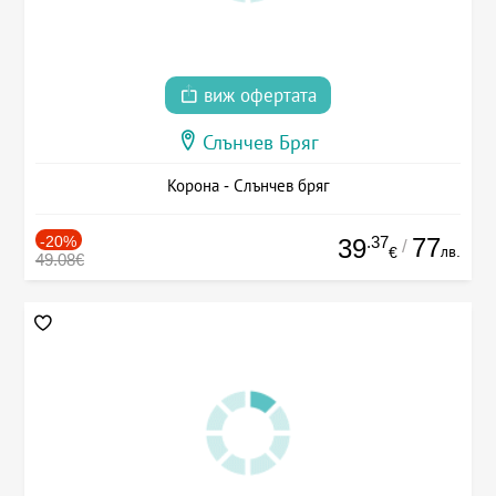
виж офертата
Слънчев Бряг
Корона - Слънчев бряг
-20%
.37
77
39
/
лв.
€
49.08€