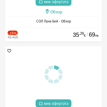
виж офертата
Обзор
СОЛ Луна Бей - Обзор
-15%
.28
69
35
/
лв.
€
41.42€
виж офертата