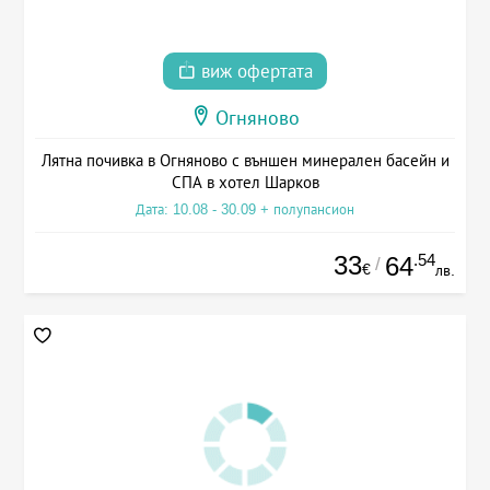
виж офертата
Огняново
Лятна почивка в Огняново с външен минерален басейн и
СПА в хотел Шарков
Дата: 10.08 - 30.09 + полупансион
33
.54
64
/
€
лв.