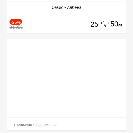
Оазис - Албена
-25%
.57
50
25
/
лв.
€
34.05€
специално предложение