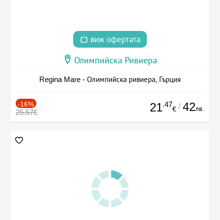
виж офертата
Олимпийска Ривиера
Regina Mare - Олимпийска ривиера, Гърция
-16%
.47
42
21
/
лв.
€
25.57€