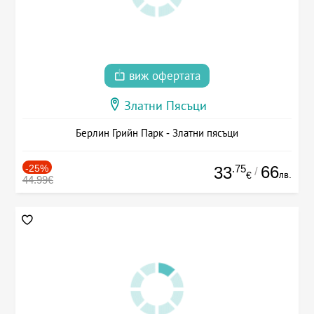
виж офертата
Златни Пясъци
Берлин Грийн Парк - Златни пясъци
-25%
.75
66
33
/
лв.
€
44.99€