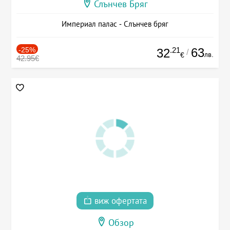
Слънчев Бряг
Империал палас - Слънчев бряг
-25%
.21
63
32
/
лв.
€
42.95€
виж офертата
Обзор