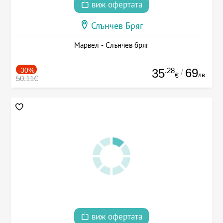
виж офертата
Слънчев Бряг
Марвел - Слънчев бряг
-30%
.28
69
35
/
лв.
€
50.11€
виж офертата