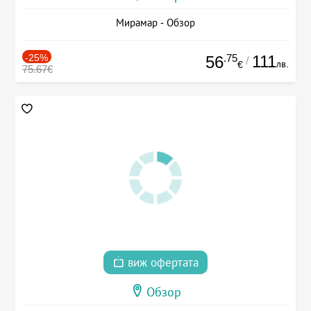
Мирамар - Обзор
-25%
.75
111
56
/
лв.
€
75.67€
виж офертата
Обзор