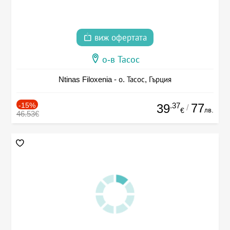
виж офертата
о-в Тасос
Ntinas Filoxenia - о. Тасос, Гърция
-15%
.37
77
39
/
лв.
€
46.53€