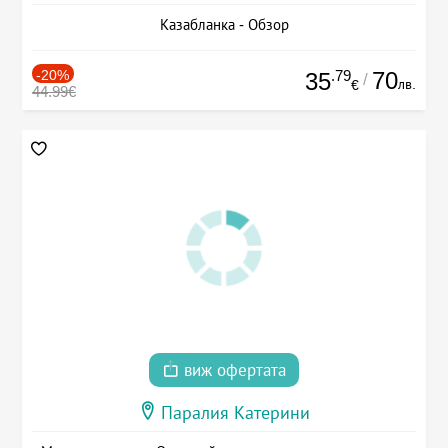
Казабланка - Обзор
-20%
.79
70
35
/
лв.
€
44.99€
виж офертата
Паралия Катерини