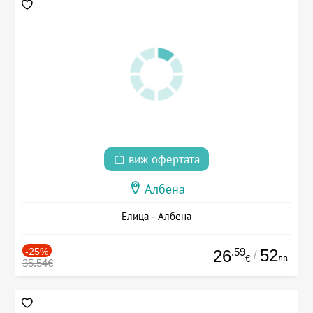
виж офертата
Албена
Елица - Албена
-25%
.59
52
26
/
лв.
€
35.54€