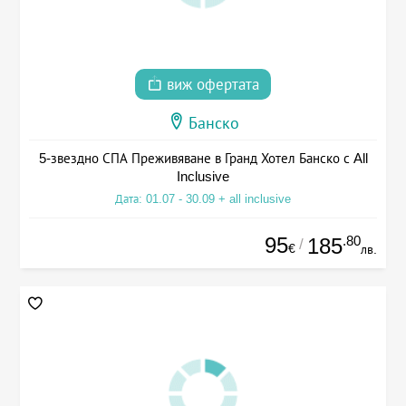
виж офертата
Банско
5-звездно СПА Преживяване в Гранд Хотел Банско с All
Inclusive
Дата: 01.07 - 30.09 + all inclusive
95
.80
185
/
€
лв.