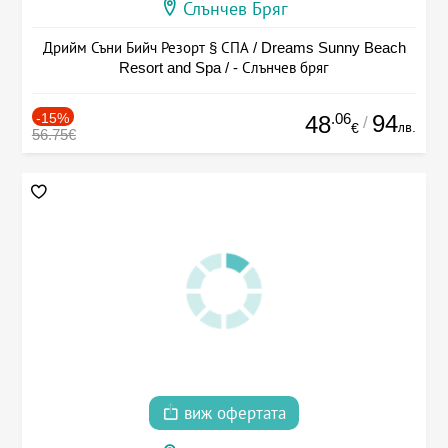
Слънчев Бряг
Дрийм Съни Бийч Резорт § СПА / Dreams Sunny Beach
Resort and Spa / - Слънчев бряг
-15%
.06
94
48
/
лв.
€
56.75€
виж офертата