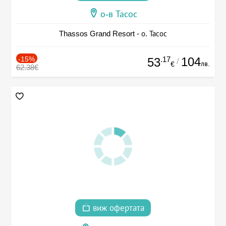
о-в Тасос
Thassos Grand Resort - о. Тасос
-15%
.17
104
53
/
лв.
€
62.38€
виж офертата