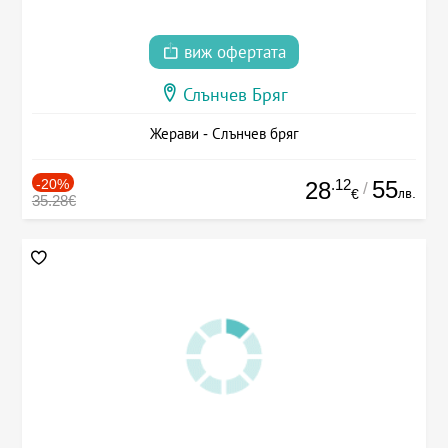
виж офертата
Слънчев Бряг
Жерави - Слънчев бряг
-20%
.12
55
28
/
лв.
€
35.28€