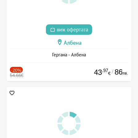
виж офертата
Албена
Гергана - Албена
-20%
.97
86
43
/
лв.
€
54.66€