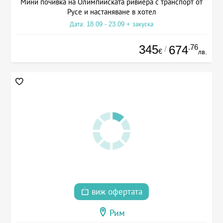
Мини почивка на Олимпийската ривиера с транспорт от
Русе и настаняване в хотел
Дата: 18.09 - 23.09 + закуска
345
.76
674
/
€
лв.
виж офертата
Рим