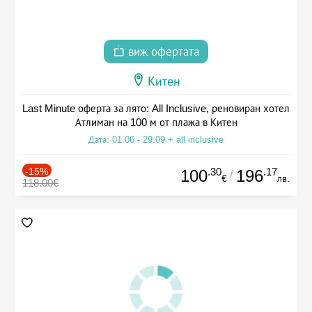
виж офертата
Китен
Last Minute оферта за лято: All Inclusive, реновиран хотел
Атлиман на 100 м от плажа в Китен
Дата: 01.06 - 29.09 + all inclusive
-15%
.30
.17
100
196
/
€
лв.
118.00€