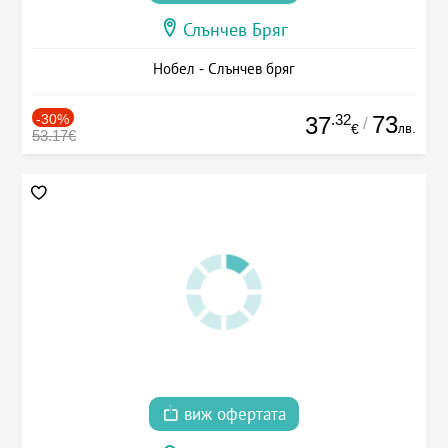
Слънчев Бряг
Нобел - Слънчев бряг
-30%
.32
73
37
/
лв.
€
53.17€
виж офертата