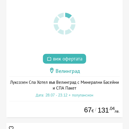
виж офертата
Велинград
Луксозен Спа Хотел във Велинград с Минерални Басейни
и СПА Пакет
Дата: 28.07 - 23.12 + полупансион
67
.04
131
/
€
лв.