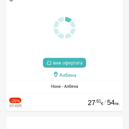
виж офертата
Албена
Нона - Албена
-25%
.61
54
27
/
лв.
€
37.02€