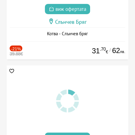
виж офертата
Слънчев Бряг
Котва - Слънчев бряг
-21%
.70
62
31
/
лв.
€
39.88€