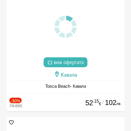
виж офертата
Кавала
Tosca Beach- Кавала
-30%
.15
102
52
/
лв.
€
74.65€