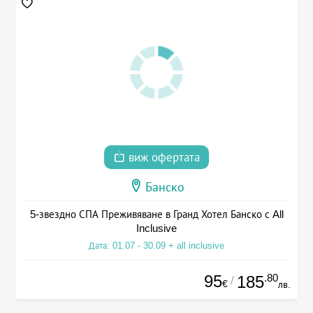
виж офертата
Банско
5-звездно СПА Преживяване в Гранд Хотел Банско с All
Inclusive
Дата: 01.07 - 30.09 + all inclusive
95
.80
185
/
€
лв.