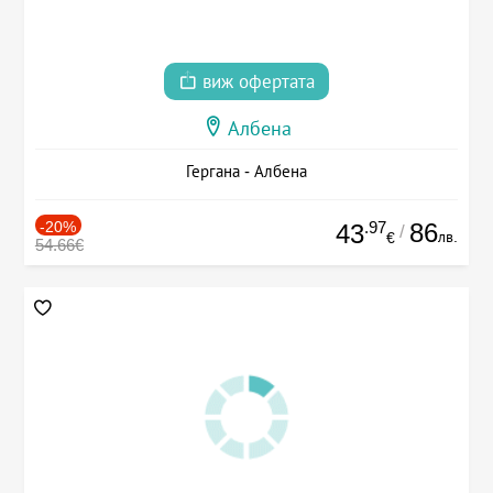
виж офертата
Албена
Гергана - Албена
-20%
.97
86
43
/
лв.
€
54.66€