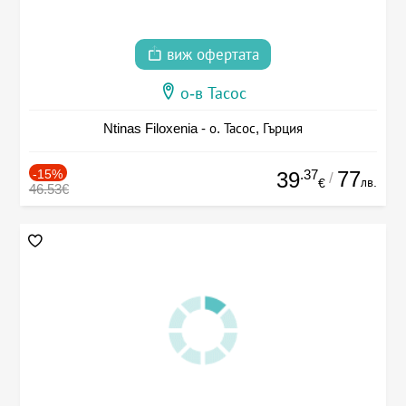
виж офертата
о-в Тасос
Ntinas Filoxenia - о. Тасос, Гърция
-15%
.37
77
39
/
лв.
€
46.53€