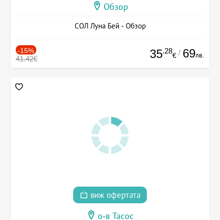
Обзор
СОЛ Луна Бей - Обзор
-15%
.28
69
35
/
лв.
€
41.42€
виж офертата
о-в Тасос