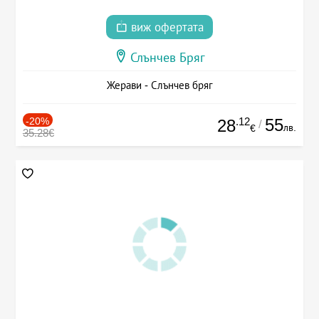
виж офертата
Слънчев Бряг
Жерави - Слънчев бряг
-20%
.12
55
28
/
лв.
€
35.28€