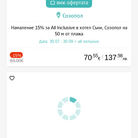
виж офертата
Созопол
Намаление 15% за All Inclusive в хотел Съни, Созопол на
50 м от плажа
Дата: 30.07 - 30.09 + all inclusive
-15%
.55
.98
70
137
/
€
лв.
83.00€