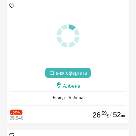
виж офертата
Албена
Елица - Албена
-25%
.59
52
26
/
лв.
€
35.54€