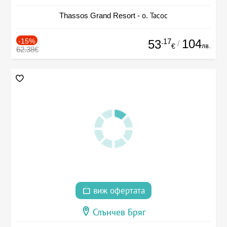
Thassos Grand Resort - о. Тасос
-15%
.17
104
53
/
лв.
€
62.38€
виж офертата
Слънчев Бряг