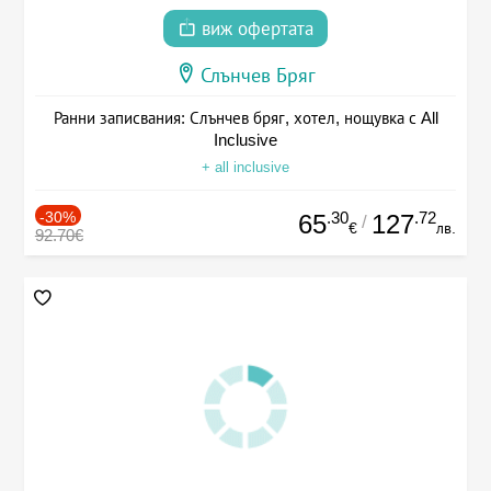
виж офертата
Слънчев Бряг
Ранни записвания: Слънчев бряг, хотел, нощувка с All
Inclusive
+ all inclusive
-30%
.30
.72
65
127
/
€
лв.
92.70€