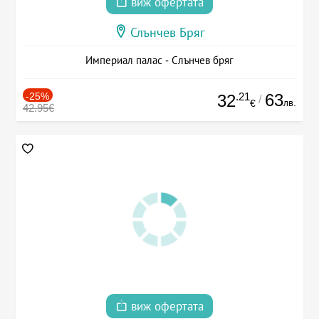
виж офертата
Слънчев Бряг
Империал палас - Слънчев бряг
-25%
.21
63
32
/
лв.
€
42.95€
виж офертата