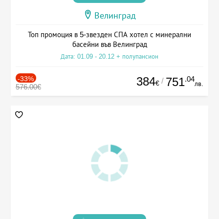
Велинград
Топ промоция в 5-звезден СПА хотел с минерални
басейни във Велинград
Дата: 01.09 - 20.12 + полупансион
-33%
384
.04
751
/
€
лв.
576.00€