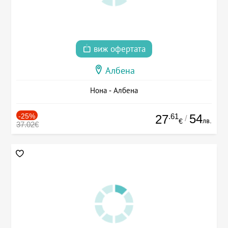
виж офертата
Албена
Нона - Албена
-25%
.61
54
27
/
лв.
€
37.02€