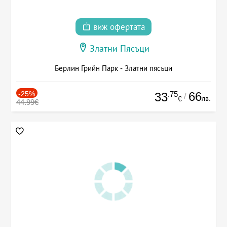
виж офертата
Златни Пясъци
Берлин Грийн Парк - Златни пясъци
-25%
.75
66
33
/
лв.
€
44.99€