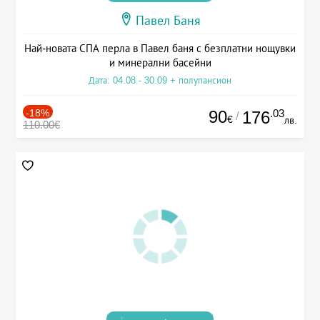
Павел Баня
Най-новата СПА перла в Павел баня с безплатни нощувки
и минерални басейни
Дата: 04.08 - 30.09 + полупансион
-18%
90
.03
176
/
€
лв.
110.00€