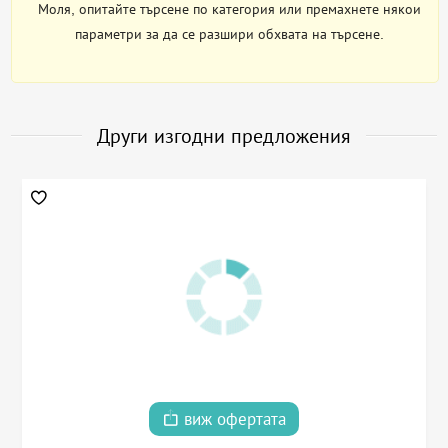
Моля, опитайте търсене по категория или премахнете някои
параметри за да се разшири обхвата на търсене.
Други изгодни предложения
виж офертата