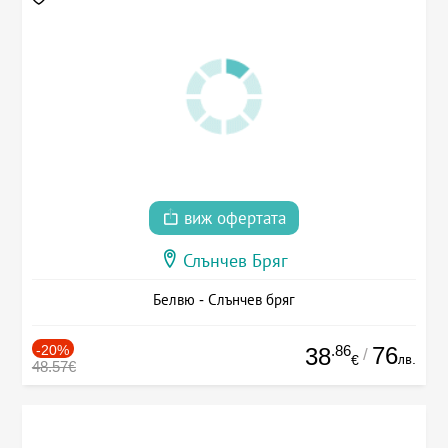
виж офертата
Слънчев Бряг
Белвю - Слънчев бряг
-20%
.86
76
38
/
лв.
€
48.57€