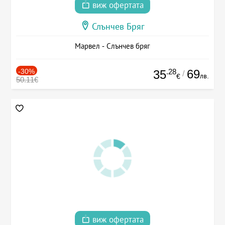
виж офертата
Слънчев Бряг
Марвел - Слънчев бряг
-30%
.28
69
35
/
лв.
€
50.11€
виж офертата