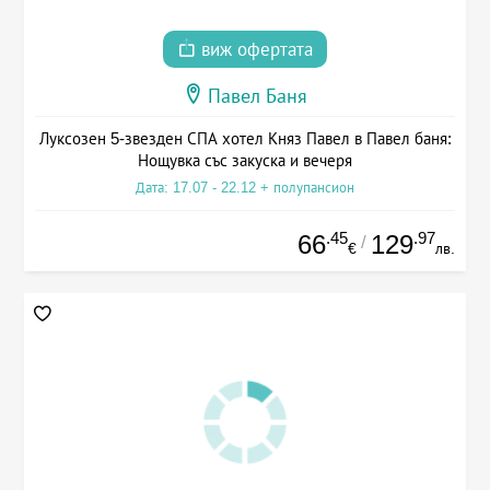
виж офертата
Павел Баня
Луксозен 5-звезден СПА хотел Княз Павел в Павел баня:
Нощувка със закуска и вечеря
Дата: 17.07 - 22.12 + полупансион
.45
.97
66
129
/
€
лв.