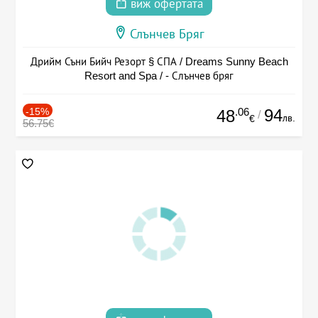
виж офертата
Слънчев Бряг
Дрийм Съни Бийч Резорт § СПА / Dreams Sunny Beach
Resort and Spa / - Слънчев бряг
-15%
.06
94
48
/
лв.
€
56.75€