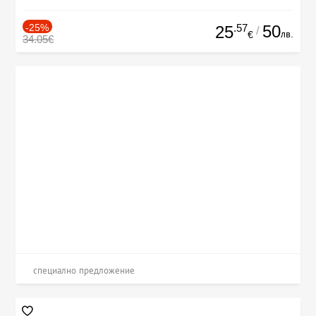
-25%
.57
50
25
/
лв.
€
34.05€
специално предложение