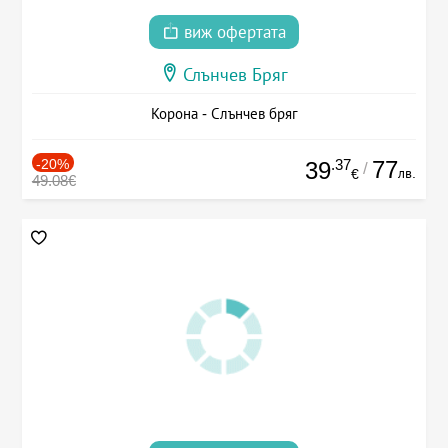
виж офертата
Слънчев Бряг
Корона - Слънчев бряг
-20%
.37
77
39
/
лв.
€
49.08€