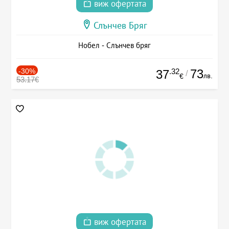
виж офертата
Слънчев Бряг
Нобел - Слънчев бряг
-30%
.32
73
37
/
лв.
€
53.17€
виж офертата