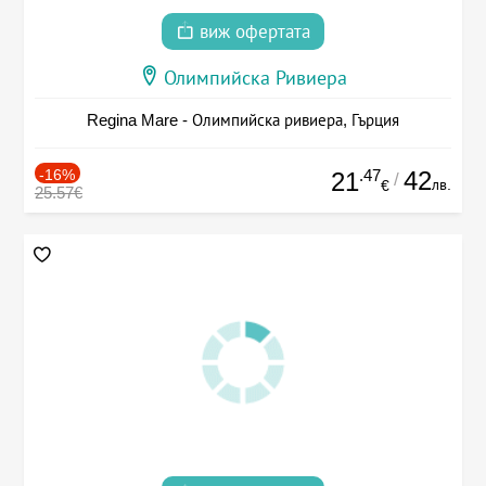
виж офертата
Олимпийска Ривиера
Regina Mare - Олимпийска ривиера, Гърция
-16%
.47
42
21
/
лв.
€
25.57€