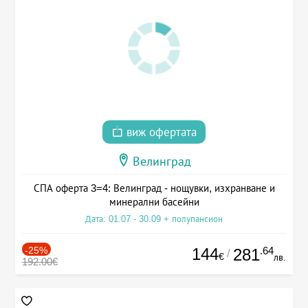
виж офертата
Велинград
СПА оферта 3=4: Велинград - нощувки, изхранване и
минерални басейни
Дата: 01.07 - 30.09 + полупансион
-25%
144
.64
281
/
€
лв.
192.00€