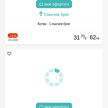
виж офертата
Слънчев Бряг
Котва - Слънчев бряг
-21%
.70
62
31
/
лв.
€
39.88€
виж офертата