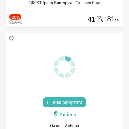
ЕФЕКТ Гранд Виктория - Слънчев бряг
-20%
.42
81
41
/
лв.
€
51.64€
виж офертата
Албена
Оазис - Албена