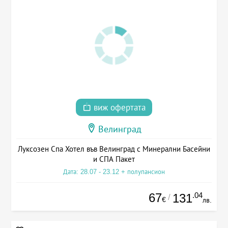
виж офертата
Велинград
Луксозен Спа Хотел във Велинград с Минерални Басейни
и СПА Пакет
Дата: 28.07 - 23.12 + полупансион
67
.04
131
/
€
лв.