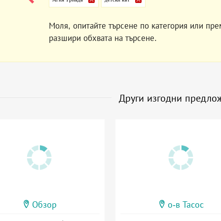
Моля, опитайте търсене по категория или пре
разшири обхвата на търсене.
Други изгодни предло
Обзор
о-в Тасос