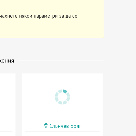
махнете някои параметри за да се
жения
Слънчев Бряг