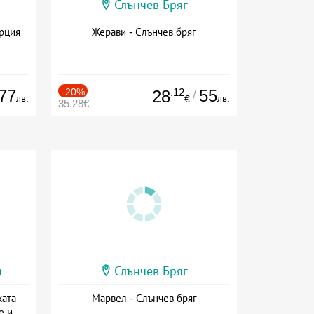
Слънчев Бряг
ърция
Жерави - Слънчев бряг
77
-20%
.12
55
28
/
лв.
лв.
€
35.28€
и
Слънчев Бряг
ката
Марвел - Слънчев бряг
е и