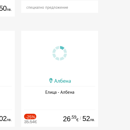
50
специално предложение
лв.
Албена
Елица - Албена
02
-25%
.59
52
26
/
лв.
лв.
€
35.54€