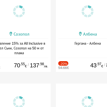
Созопол
Албена
ление 15% за All Inclusive в
Гергана - Албена
ел Съни, Созопол на 50 м от
плажа
а: 30.07 - 30.09 + all inclusive
.55
.98
-20%
.97
70
137
43
/
/
€
лв.
€
€
54.66€