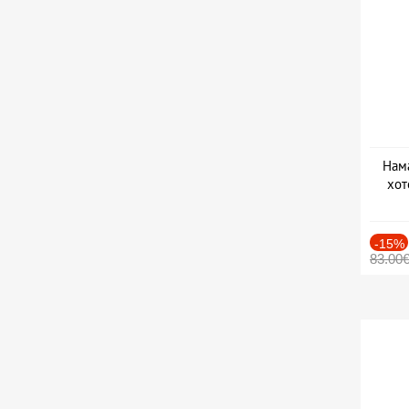
Нама
хот
Дат
-15%
83.00