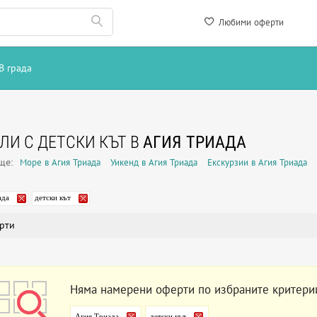
Любими оферти
В града
ЛИ С ДЕТСКИ КЪТ В
АГИЯ ТРИАДА
още:
Море в Агия Триада
Уикенд в Агия Триада
Екскурзии в Агия Триада
ада
детски кът
рти
Няма намерени оферти по избраните критери
Агия Триада
детски кът