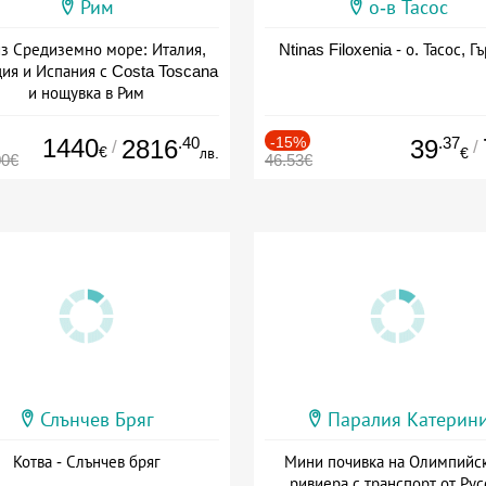
Рим
о-в Тасос
з Средиземно море: Италия,
Ntinas Filoxenia - о. Тасос, Г
ия и Испания с Costa Toscana
и нощувка в Рим
+ пълен пансион
1440
.40
-15%
.37
2816
39
/
/
€
лв.
€
00€
46.53€
Слънчев Бряг
Паралия Катерин
Котва - Слънчев бряг
Мини почивка на Олимпийс
ривиера с транспорт от Рус