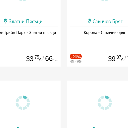
Златни Пясъци
Слънчев Бряг
н Грийн Парк - Златни пясъци
Корона - Слънчев бряг
.75
66
-20%
.37
33
39
/
/
лв.
€
€
€
49.08€