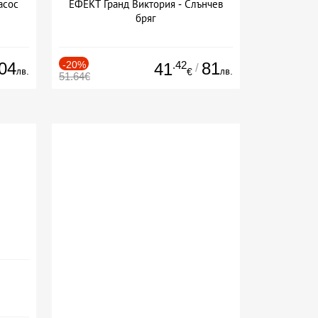
асос
ЕФЕКТ Гранд Виктория - Слънчев
бряг
04
-20%
.42
81
41
/
лв.
лв.
€
51.64€