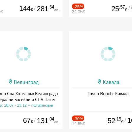
144
.64
-25%
.57
281
25
/
/
€
лв.
€
0€
34.05€
Велинград
Кавала
зен Спа Хотел във Велинград с
Tosca Beach- Кавала
ерални Басейни и СПА Пакет
а: 28.07 - 23.12 + полупансион
67
.04
-30%
.15
1
131
52
/
/
€
лв.
€
74.65€