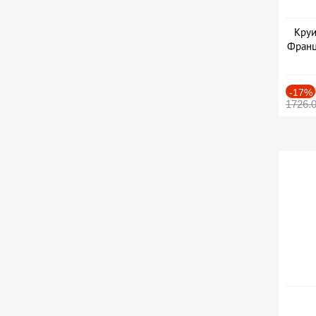
Круи
Франц
-17%
1726.