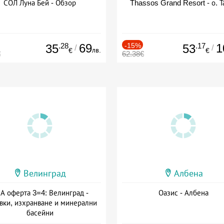
СОЛ Луна Бей - Обзор
Thassos Grand Resort - о. Т
.28
69
-15%
.17
1
35
53
/
/
лв.
€
€
€
62.38€
Велинград
Албена
А оферта 3=4: Велинград -
Оазис - Албена
вки, изхранване и минерални
басейни
а: 01.07 - 30.09 + полупансион