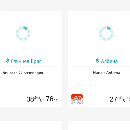
Слънчев Бряг
Албена
Белвю - Слънчев бряг
Нона - Албена
.86
76
-25%
.61
38
27
/
/
лв.
€
€
€
37.02€