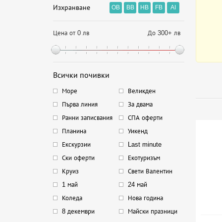
Изхранване
OB
BB
HB
FB
AI
Цена от 0 лв
До 300+ лв
Всички почивки
Море
Великден
Първа линия
За двама
Ранни записвания
СПА оферти
Планина
Уикенд
Екскурзии
Last minute
Ски оферти
Екотуризъм
Круиз
Свети Валентин
1 май
24 май
Коледа
Нова година
8 декември
Майски празници