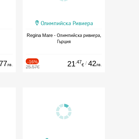
Олимпийска Ривиера
Regina Mare - Олимпийска ривиера,
Гърция
77
-16%
.47
42
21
/
лв.
лв.
€
25.57€