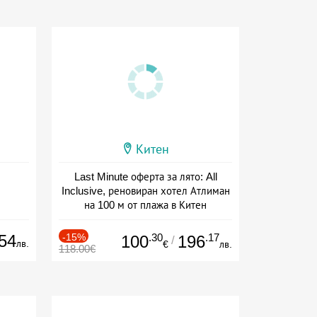
Китен
Last Minute оферта за лято: All
Inclusive, реновиран хотел Атлиман
на 100 м от плажа в Китен
Дата: 01.06 - 29.09 + all inclusive
54
-15%
.30
.17
100
196
/
лв.
€
лв.
118.00€