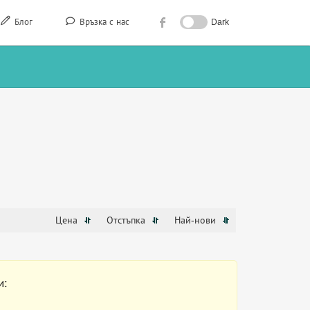
Блог
Връзка с нас
Dark
Цена
Отстъпка
Най-нови
и: