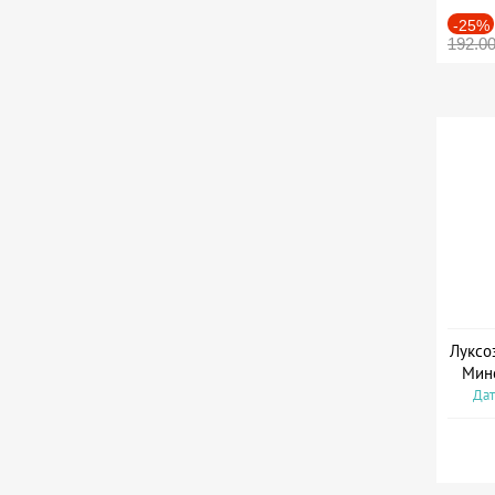
-25%
192.0
Луксо
Мин
Дат