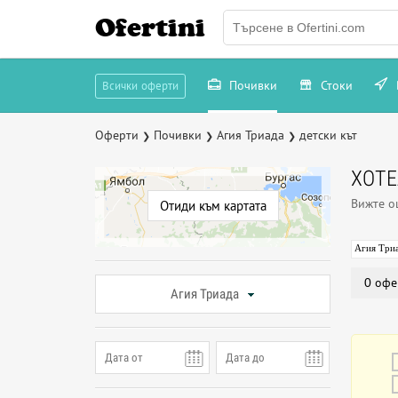
Ofertini
Почивки
Стоки
Всички оферти
Оферти
Почивки
Агия Триада
детски кът
❯
❯
❯
ХОТЕ
Вижте 
Отиди към картата
Агия Три
0 офе
Агия Триада