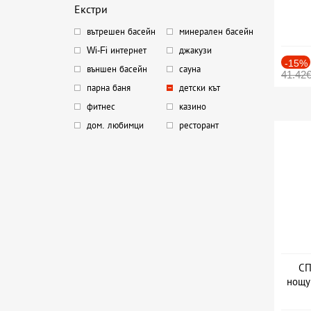
Екстри
вътрешен басейн
минерален басейн
Wi-Fi интернет
джакузи
-15%
външен басейн
сауна
41.42
парна баня
детски кът
фитнес
казино
дом. любимци
ресторант
СП
нощу
Дат