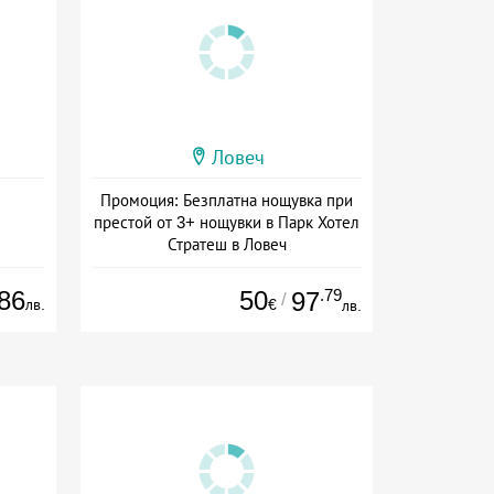
Ловеч
Промоция: Безплатна нощувка при
престой от 3+ нощувки в Парк Хотел
Стратеш в Ловеч
Дата: 14.05 - 01.10 + полупансион
86
50
.79
97
/
лв.
€
лв.