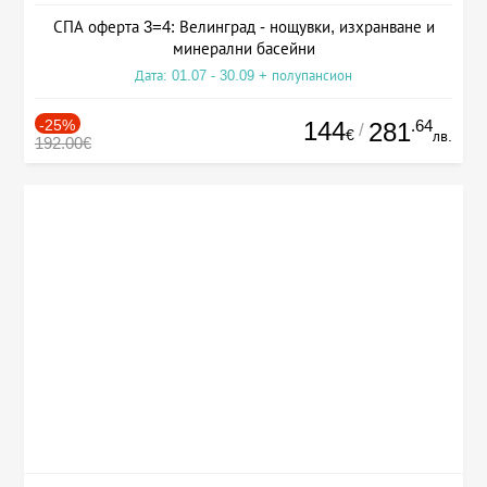
СПА оферта 3=4: Велинград - нощувки, изхранване и
минерални басейни
Дата: 01.07 - 30.09 + полупансион
-25%
144
.64
281
/
€
лв.
192.00€