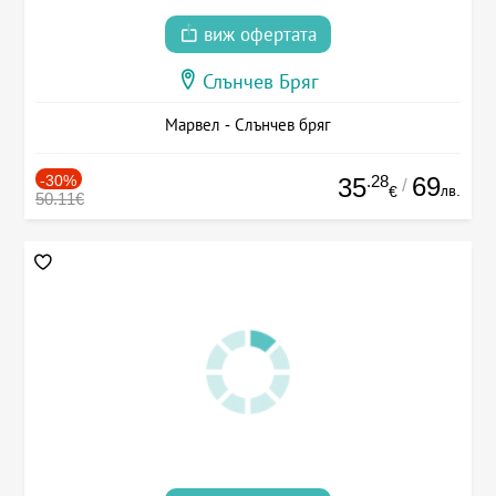
виж офертата
Слънчев Бряг
Марвел - Слънчев бряг
-30%
.28
69
35
/
лв.
€
50.11€