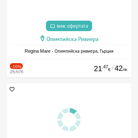
виж офертата
Олимпийска Ривиера
Regina Mare - Олимпийска ривиера, Гърция
-16%
.47
42
21
/
лв.
€
25.57€