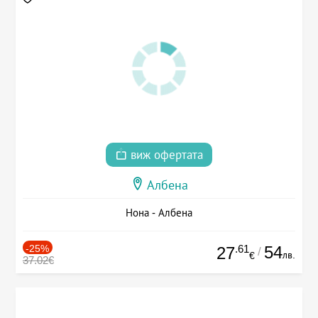
виж офертата
Албена
Нона - Албена
-25%
.61
54
27
/
лв.
€
37.02€