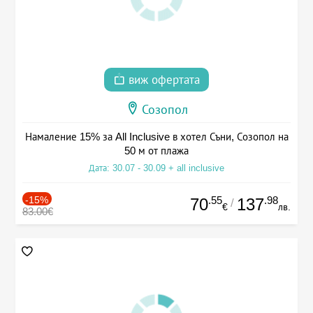
виж офертата
Созопол
Намаление 15% за All Inclusive в хотел Съни, Созопол на
50 м от плажа
Дата: 30.07 - 30.09 + all inclusive
-15%
.55
.98
70
137
/
€
лв.
83.00€