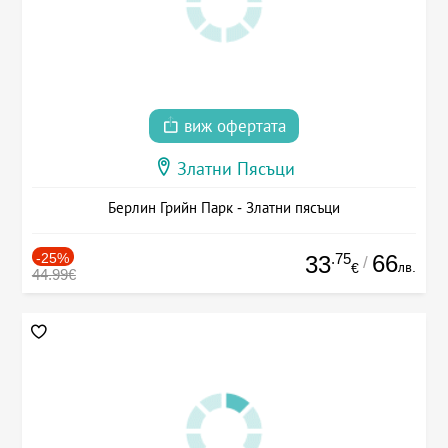
виж офертата
Златни Пясъци
Берлин Грийн Парк - Златни пясъци
-25%
.75
66
33
/
лв.
€
44.99€