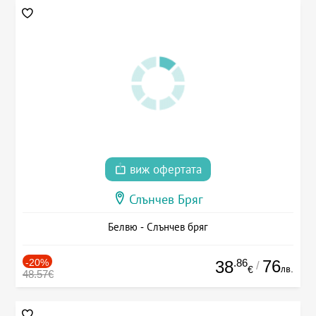
виж офертата
Слънчев Бряг
Белвю - Слънчев бряг
-20%
.86
76
38
/
лв.
€
48.57€