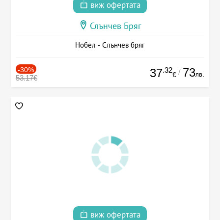
виж офертата
Слънчев Бряг
Нобел - Слънчев бряг
-30%
.32
73
37
/
лв.
€
53.17€
виж офертата