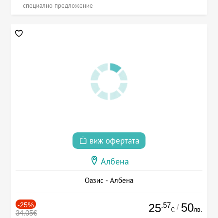
специално предложение
виж офертата
Албена
Оазис - Албена
-25%
.57
50
25
/
лв.
€
34.05€