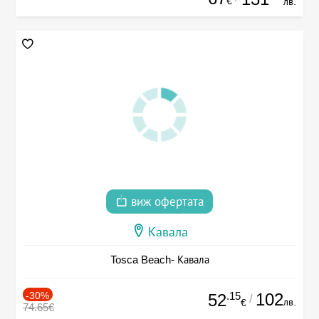
€
лв.
виж офертата
Кавала
Tosca Beach- Кавала
-30%
.15
102
52
/
лв.
€
74.65€