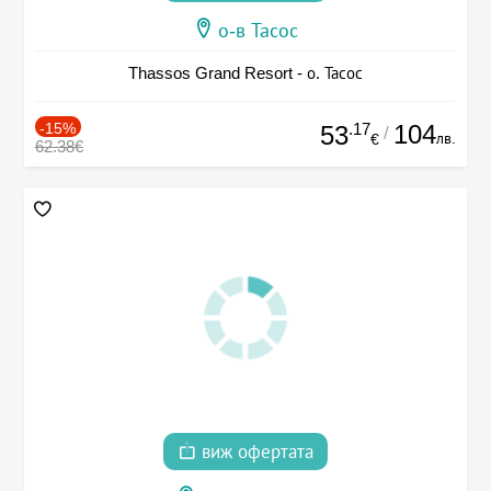
о-в Тасос
Thassos Grand Resort - о. Тасос
-15%
.17
104
53
/
лв.
€
62.38€
виж офертата