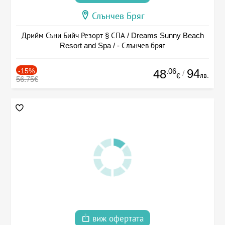
Слънчев Бряг
Дрийм Съни Бийч Резорт § СПА / Dreams Sunny Beach
Resort and Spa / - Слънчев бряг
-15%
.06
94
48
/
лв.
€
56.75€
виж офертата