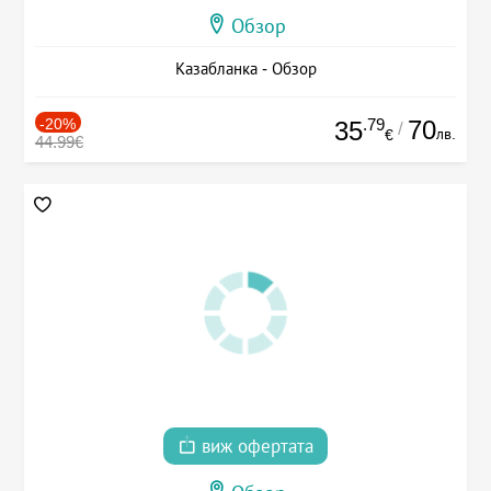
Обзор
Казабланка - Обзор
-20%
.79
70
35
/
лв.
€
44.99€
виж офертата