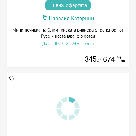
виж офертата
Паралия Катерини
Мини почивка на Олимпийската ривиера с транспорт от
Русе и настаняване в хотел
Дата: 18.09 - 23.09 + закуска
345
.76
674
/
€
лв.