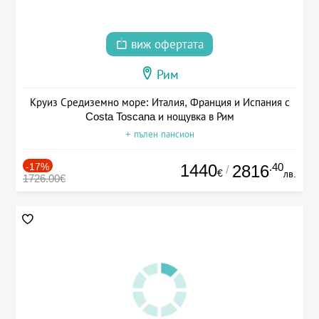
виж офертата
Рим
Круиз Средиземно море: Италия, Франция и Испания с
Costa Toscana и нощувка в Рим
+ пълен пансион
-17%
1440
.40
2816
/
€
лв.
1726.00€