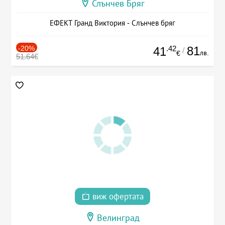
Слънчев Бряг
ЕФЕКТ Гранд Виктория - Слънчев бряг
-20%
.42
81
41
/
лв.
€
51.64€
виж офертата
Велинград