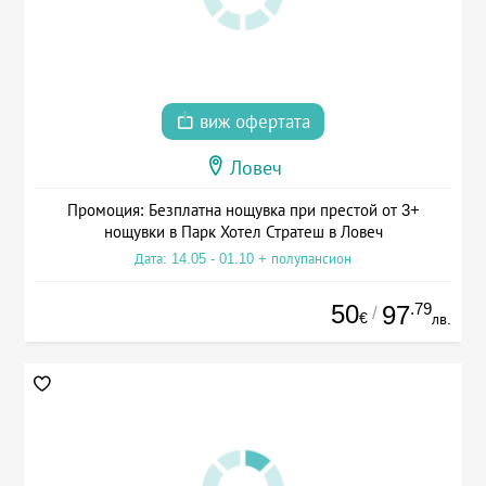
виж офертата
Ловеч
Промоция: Безплатна нощувка при престой от 3+
нощувки в Парк Хотел Стратеш в Ловеч
Дата: 14.05 - 01.10 + полупансион
50
.79
97
/
€
лв.