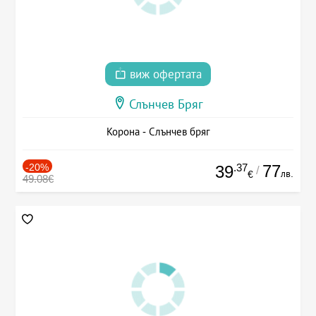
виж офертата
Слънчев Бряг
Корона - Слънчев бряг
-20%
.37
77
39
/
лв.
€
49.08€