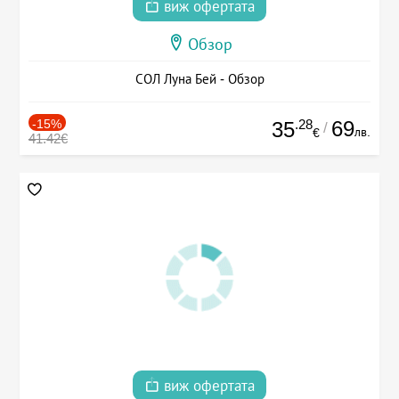
виж офертата
Обзор
СОЛ Луна Бей - Обзор
-15%
.28
69
35
/
лв.
€
41.42€
виж офертата