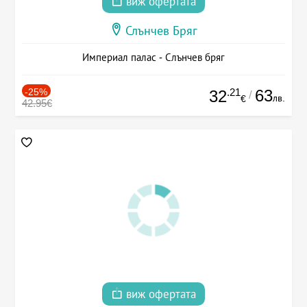
виж офертата
Слънчев Бряг
Империал палас - Слънчев бряг
-25%
.21
63
32
/
лв.
€
42.95€
виж офертата