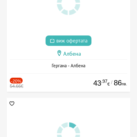
виж офертата
Албена
Гергана - Албена
-20%
.97
86
43
/
лв.
€
54.66€