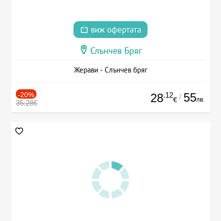
виж офертата
Слънчев Бряг
Жерави - Слънчев бряг
-20%
.12
55
28
/
лв.
€
35.28€