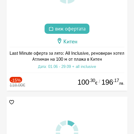
виж офертата
Китен
Last Minute оферта за лято: All Inclusive, реновиран хотел
Атлиман на 100 м от плажа в Китен
Дата: 01.06 - 29.09 + all inclusive
-15%
.30
.17
100
196
/
€
лв.
118.00€