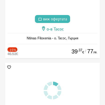
виж офертата
о-в Тасос
Ntinas Filoxenia - о. Тасос, Гърция
-15%
.37
77
39
/
лв.
€
46.53€