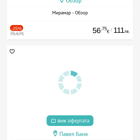
Обзор
Мирамар - Обзор
-25%
.75
111
56
/
лв.
€
75.67€
виж офертата
Павел Баня