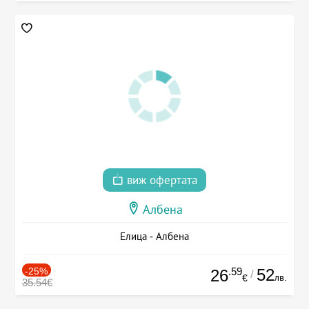
виж офертата
Албена
Елица - Албена
-25%
.59
52
26
/
лв.
€
35.54€