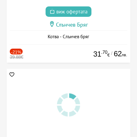
виж офертата
Слънчев Бряг
Котва - Слънчев бряг
-21%
.70
62
31
/
лв.
€
39.88€