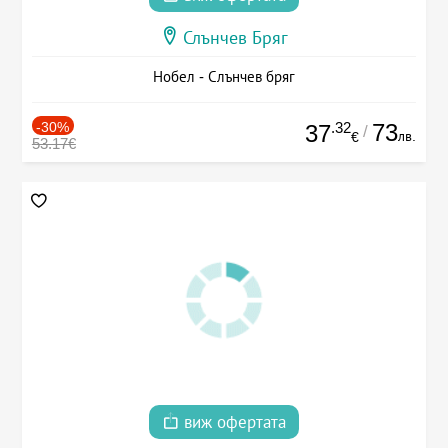
Слънчев Бряг
Нобел - Слънчев бряг
-30%
.32
73
37
/
лв.
€
53.17€
виж офертата