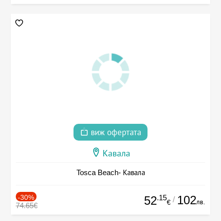
виж офертата
Кавала
Tosca Beach- Кавала
-30%
.15
102
52
/
лв.
€
74.65€