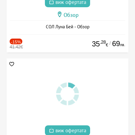
виж офертата
Обзор
СОЛ Луна Бей - Обзор
-15%
.28
69
35
/
лв.
€
41.42€
виж офертата