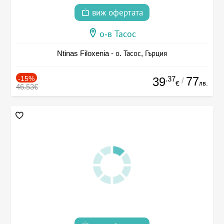
виж офертата
о-в Тасос
Ntinas Filoxenia - о. Тасос, Гърция
-15%
.37
77
39
/
лв.
€
46.53€