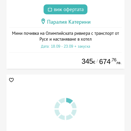
виж офертата
Паралия Катерини
Мини почивка на Олимпийската ривиера с транспорт от
Русе и настаняване в хотел
Дата: 18.09 - 23.09 + закуска
345
.76
674
/
€
лв.