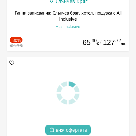
Слънчев Бряг
Ранни записвания: Слънчев бряг, хотел, нощувка с All
Inclusive
+ all inclusive
-30%
.30
.72
65
127
/
€
лв.
92.70€
виж офертата