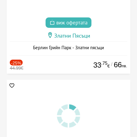
виж офертата
Златни Пясъци
Берлин Грийн Парк - Златни пясъци
-25%
.75
66
33
/
лв.
€
44.99€