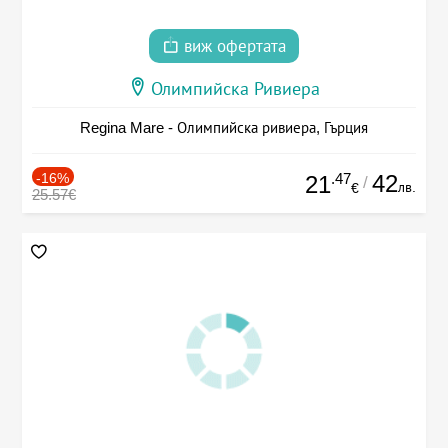
виж офертата
Олимпийска Ривиера
Regina Mare - Олимпийска ривиера, Гърция
-16%
.47
42
21
/
лв.
€
25.57€