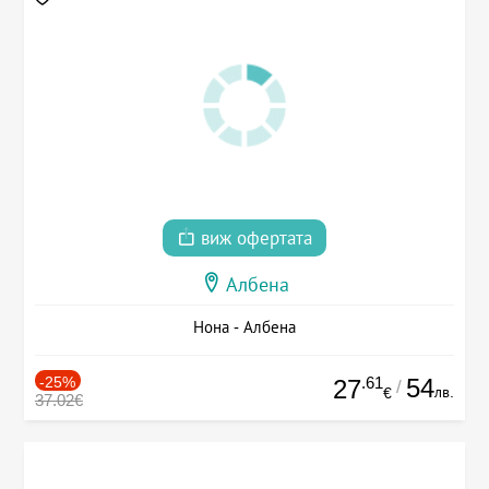
виж офертата
Албена
Нона - Албена
-25%
.61
54
27
/
лв.
€
37.02€