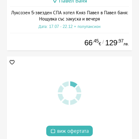
Павел Баня
Луксозен 5-звезден СПА хотел Княз Павел в Павел баня:
Нощувка със закуска и вечеря
Дата: 17.07 - 22.12 + полупансион
.45
.97
66
129
/
€
лв.
виж офертата