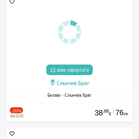
виж офертата
Слънчев Бряг
Белвю - Слънчев бряг
-20%
.86
76
38
/
лв.
€
48.57€