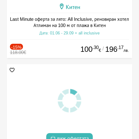
Китен
Last Minute оферта за лято: All Inclusive, реновиран хотел
Атлиман на 100 м от плажа в Китен
Дата: 01.06 - 29.09 + all inclusive
-15%
.30
.17
100
196
/
€
лв.
118.00€
виж офертата