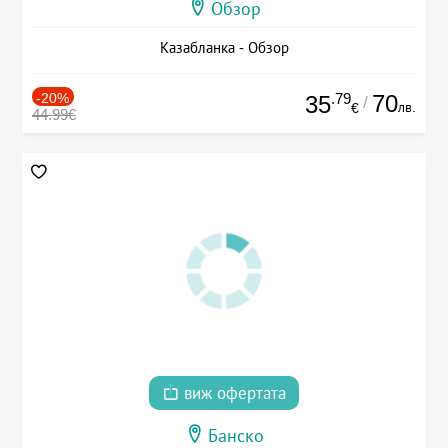
Обзор
Казабланка - Обзор
-20%
.79
70
35
/
лв.
€
44.99€
виж офертата
Банско