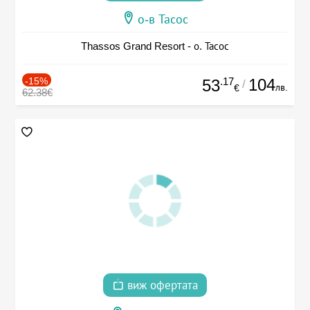
о-в Тасос
Thassos Grand Resort - о. Тасос
-15%
.17
104
53
/
лв.
€
62.38€
виж офертата