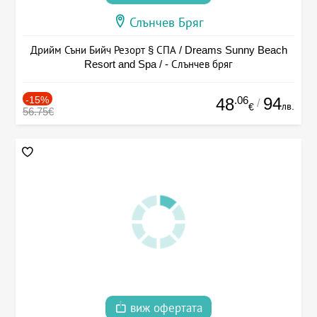
Слънчев Бряг
Дрийм Съни Бийч Резорт § СПА / Dreams Sunny Beach
Resort and Spa / - Слънчев бряг
-15%
.06
94
48
/
лв.
€
56.75€
виж офертата