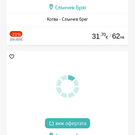
Слънчев Бряг
Котва - Слънчев бряг
-21%
.70
62
31
/
лв.
€
39.88€
виж офертата