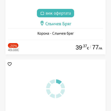
виж офертата
Слънчев Бряг
Корона - Слънчев бряг
-20%
.37
77
39
/
лв.
€
49.08€