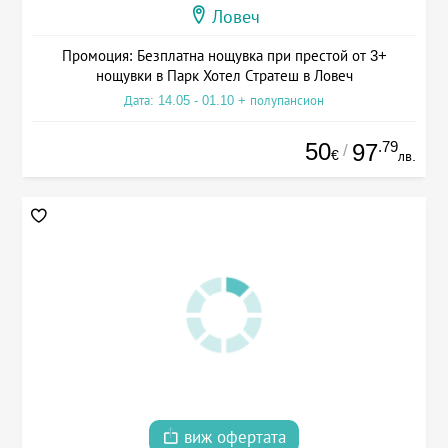
Ловеч
Промоция: Безплатна нощувка при престой от 3+
нощувки в Парк Хотел Стратеш в Ловеч
Дата: 14.05 - 01.10 + полупансион
50
.79
97
/
€
лв.
виж офертата