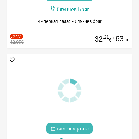
Слънчев Бряг
Империал палас - Слънчев бряг
-25%
.21
63
32
/
лв.
€
42.95€
виж офертата