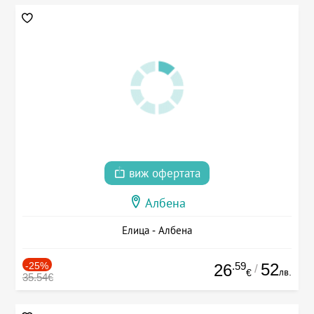
виж офертата
Албена
Елица - Албена
-25%
.59
52
26
/
лв.
€
35.54€