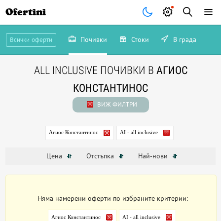
Ofertini
Почивки
Стоки
В града
Всички оферти
ALL INCLUSIVE ПОЧИВКИ В
АГИОС
КОНСТАНТИНОС
ВИЖ ФИЛТРИ
Агиос Константинос
AI - all inclusive
Цена
Отстъпка
Най-нови
Няма намерени оферти по избраните критерии:
Агиос Константинос
AI - all inclusive