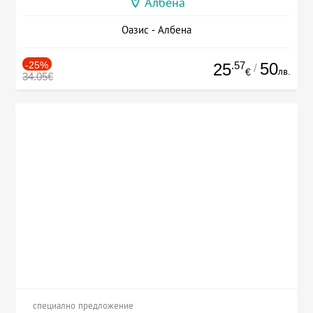
Албена
Оазис - Албена
-25%
.57
50
25
/
лв.
€
34.05€
специално предложение