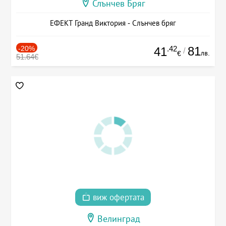
Слънчев Бряг
ЕФЕКТ Гранд Виктория - Слънчев бряг
-20%
.42
81
41
/
лв.
€
51.64€
виж офертата
Велинград