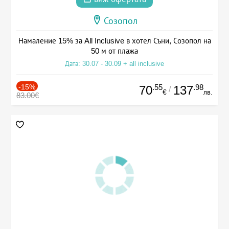
Созопол
Намаление 15% за All Inclusive в хотел Съни, Созопол на
50 м от плажа
Дата: 30.07 - 30.09 + all inclusive
-15%
.55
.98
70
137
/
€
лв.
83.00€