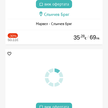
виж офертата
Слънчев Бряг
Марвел - Слънчев бряг
-30%
.28
69
35
/
лв.
€
50.11€
виж офертата