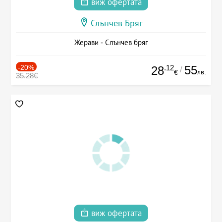
виж офертата
Слънчев Бряг
Жерави - Слънчев бряг
-20%
.12
55
28
/
лв.
€
35.28€
виж офертата