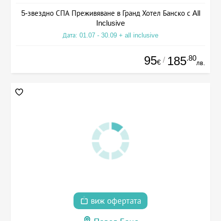
5-звездно СПА Преживяване в Гранд Хотел Банско с All
Inclusive
Дата: 01.07 - 30.09 + all inclusive
95
.80
185
/
€
лв.
виж офертата