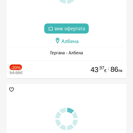
виж офертата
Албена
Гергана - Албена
-20%
.97
86
43
/
лв.
€
54.66€