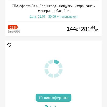
СПА оферта 3=4: Велинград - нощувки, изхранване и
минерални басейни
Дата: 01.07 - 30.09 + полупансион
-25%
144
.64
281
/
€
лв.
192.00€
виж офертата