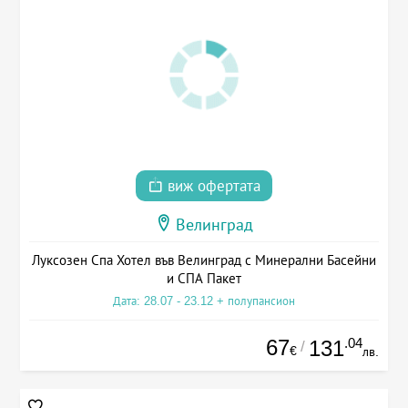
виж офертата
Велинград
Луксозен Спа Хотел във Велинград с Минерални Басейни
и СПА Пакет
Дата: 28.07 - 23.12 + полупансион
67
.04
131
/
€
лв.