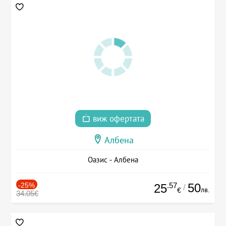
виж офертата
Албена
Оазис - Албена
-25%
.57
50
25
/
лв.
€
34.05€