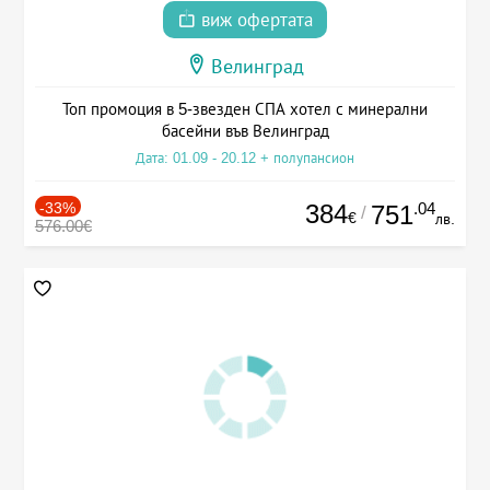
виж офертата
Велинград
Топ промоция в 5-звезден СПА хотел с минерални
басейни във Велинград
Дата: 01.09 - 20.12 + полупансион
-33%
384
.04
751
/
€
лв.
576.00€