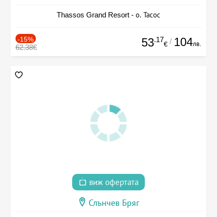
Thassos Grand Resort - о. Тасос
-15%
.17
104
53
/
лв.
€
62.38€
виж офертата
Слънчев Бряг