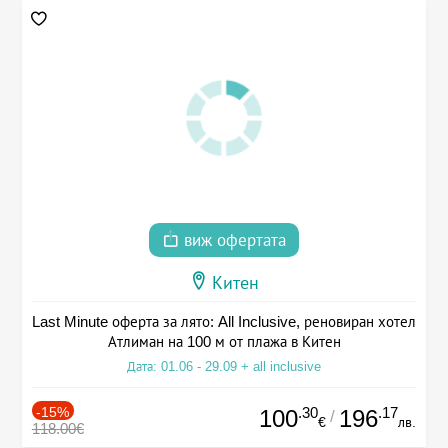
виж офертата
Китен
Last Minute оферта за лято: All Inclusive, реновиран хотел
Атлиман на 100 м от плажа в Китен
Дата: 01.06 - 29.09 + all inclusive
-15%
.30
.17
100
196
/
€
лв.
118.00€