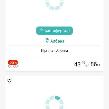
виж офертата
Албена
Гергана - Албена
-20%
.97
86
43
/
лв.
€
54.66€