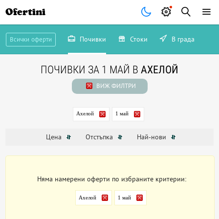
Ofertini
Почивки
Стоки
В града
Всички оферти
ПОЧИВКИ ЗА 1 МАЙ В
АХЕЛОЙ
ВИЖ ФИЛТРИ
Ахелой
1 май
Цена
Отстъпка
Най-нови
Няма намерени оферти по избраните критерии:
Ахелой
1 май