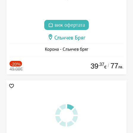
виж офертата
Слънчев Бряг
Корона - Слънчев бряг
-20%
.37
77
39
/
лв.
€
49.08€