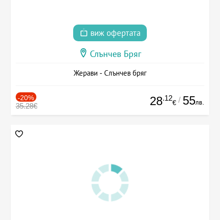
виж офертата
Слънчев Бряг
Жерави - Слънчев бряг
-20%
.12
55
28
/
лв.
€
35.28€