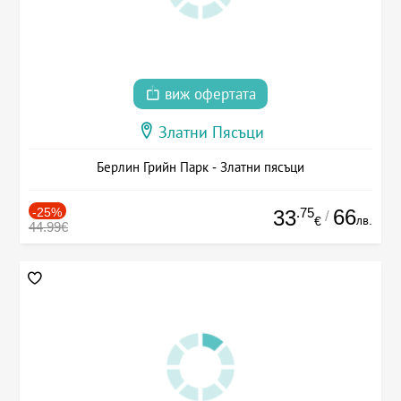
виж офертата
Златни Пясъци
Берлин Грийн Парк - Златни пясъци
-25%
.75
66
33
/
лв.
€
44.99€