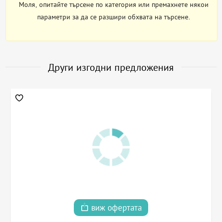
Моля, опитайте търсене по категория или премахнете някои
параметри за да се разшири обхвата на търсене.
Други изгодни предложения
виж офертата