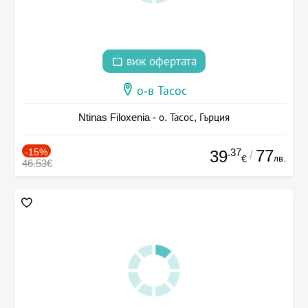
виж офертата
о-в Тасос
Ntinas Filoxenia - о. Тасос, Гърция
-15%
.37
77
39
/
лв.
€
46.53€