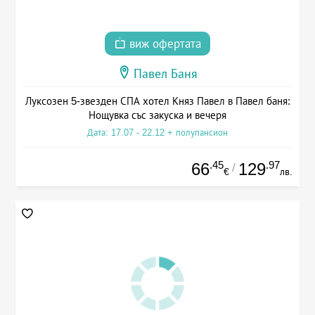
виж офертата
Павел Баня
Луксозен 5-звезден СПА хотел Княз Павел в Павел баня:
Нощувка със закуска и вечеря
Дата: 17.07 - 22.12 + полупансион
.45
.97
66
129
/
€
лв.