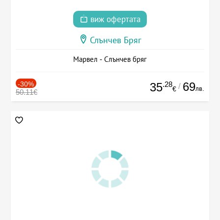
виж офертата
Слънчев Бряг
Марвел - Слънчев бряг
-30%
.28
69
35
/
лв.
€
50.11€