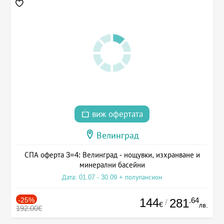
виж офертата
Велинград
СПА оферта 3=4: Велинград - нощувки, изхранване и
минерални басейни
Дата: 01.07 - 30.09 + полупансион
-25%
144
.64
281
/
€
лв.
192.00€