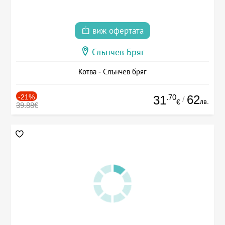
виж офертата
Слънчев Бряг
Котва - Слънчев бряг
-21%
.70
62
31
/
лв.
€
39.88€