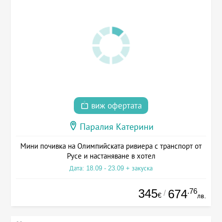
виж офертата
Паралия Катерини
Мини почивка на Олимпийската ривиера с транспорт от
Русе и настаняване в хотел
Дата: 18.09 - 23.09 + закуска
345
.76
674
/
€
лв.