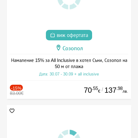
виж офертата
Созопол
Намаление 15% за All Inclusive в хотел Съни, Созопол на
50 м от плажа
Дата: 30.07 - 30.09 + all inclusive
-15%
.55
.98
70
137
/
€
лв.
83.00€