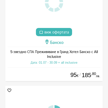
виж офертата
Банско
5-звездно СПА Преживяване в Гранд Хотел Банско с All
Inclusive
Дата: 01.07 - 30.09 + all inclusive
95
.80
185
/
€
лв.