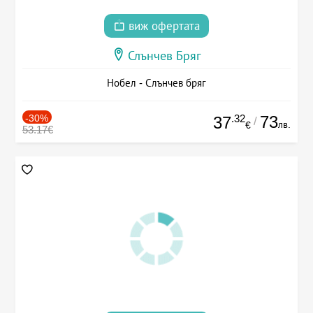
виж офертата
Слънчев Бряг
Нобел - Слънчев бряг
-30%
.32
73
37
/
лв.
€
53.17€