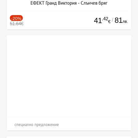
ЕФЕКТ Гранд Виктория - Слънчев бряг
-20%
.42
81
41
/
лв.
€
51.64€
специално предложение