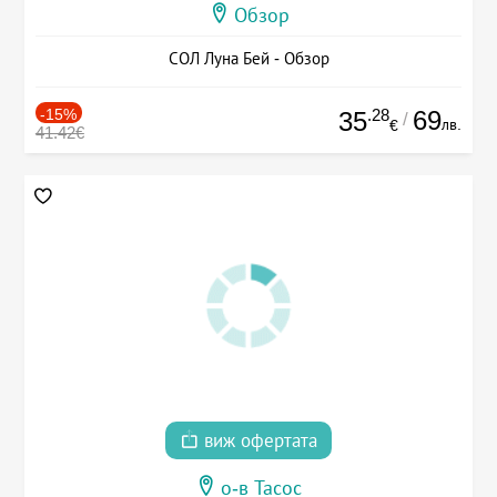
Обзор
СОЛ Луна Бей - Обзор
-15%
.28
69
35
/
лв.
€
41.42€
виж офертата
о-в Тасос