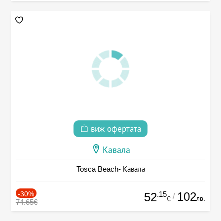
виж офертата
Кавала
Tosca Beach- Кавала
-30%
.15
102
52
/
лв.
€
74.65€