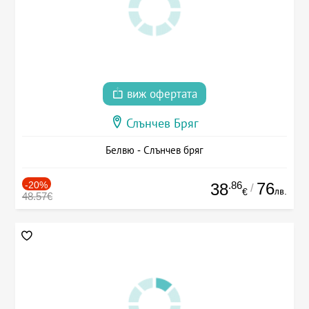
виж офертата
Слънчев Бряг
Белвю - Слънчев бряг
-20%
.86
76
38
/
лв.
€
48.57€