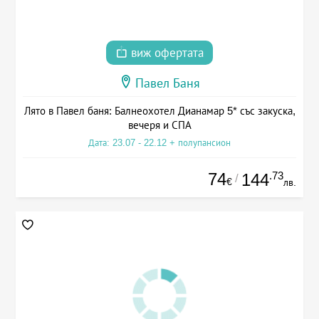
виж офертата
Павел Баня
Лято в Павел баня: Балнеохотел Дианамар 5* със закуска,
вечеря и СПА
Дата: 23.07 - 22.12 + полупансион
74
.73
144
/
€
лв.