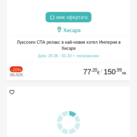
виж офертата
Хисаря
Луксозен СПА релакс в най-новия хотел Империя в
Хисаря
Дата: 25.06 - 01.10 + полупансион
-20%
.20
.99
77
150
/
€
лв.
96.50€