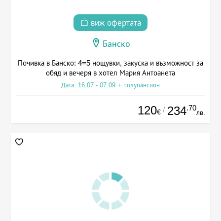
виж офертата
Банско
Почивка в Банско: 4=5 нощувки, закуска и възможност за
обяд и вечеря в хотел Мария Антоанета
Дата: 16.07 - 07.09 + полупансион
120
.70
234
/
€
лв.