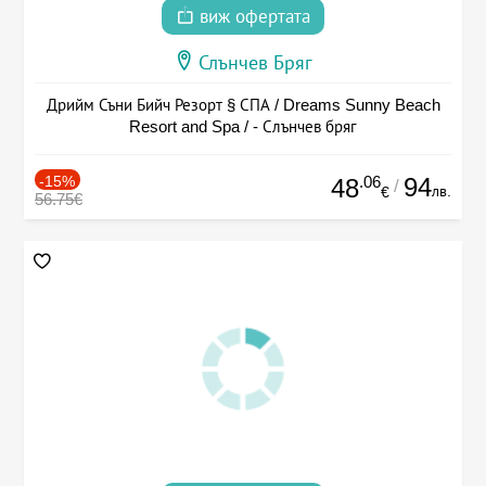
виж офертата
Слънчев Бряг
Дрийм Съни Бийч Резорт § СПА / Dreams Sunny Beach
Resort and Spa / - Слънчев бряг
-15%
.06
94
48
/
лв.
€
56.75€