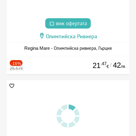
виж офертата
Олимпийска Ривиера
Regina Mare - Олимпийска ривиера, Гърция
-16%
.47
42
21
/
лв.
€
25.57€