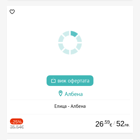
виж офертата
Албена
Елица - Албена
-25%
.59
52
26
/
лв.
€
35.54€