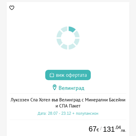
виж офертата
Велинград
Луксозен Спа Хотел във Велинград с Минерални Басейни
и СПА Пакет
Дата: 28.07 - 23.12 + полупансион
67
.04
131
/
€
лв.