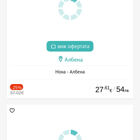
виж офертата
Албена
Нона - Албена
-25%
.61
54
27
/
лв.
€
37.02€