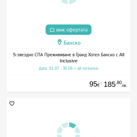
виж офертата
Банско
5-звездно СПА Преживяване в Гранд Хотел Банско с All
Inclusive
Дата: 01.07 - 30.09 + all inclusive
95
.80
185
/
€
лв.