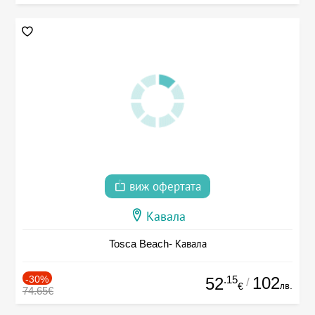
виж офертата
Кавала
Tosca Beach- Кавала
-30%
.15
102
52
/
лв.
€
74.65€