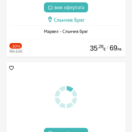
виж офертата
Слънчев Бряг
Марвел - Слънчев бряг
-30%
.28
69
35
/
лв.
€
50.11€