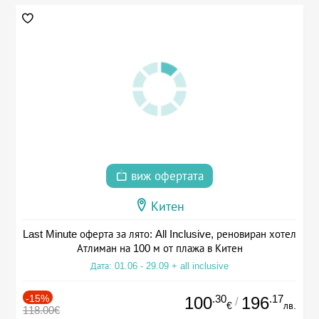
виж офертата
Китен
Last Minute оферта за лято: All Inclusive, реновиран хотел
Атлиман на 100 м от плажа в Китен
Дата: 01.06 - 29.09 + all inclusive
-15%
.30
.17
100
196
/
€
лв.
118.00€