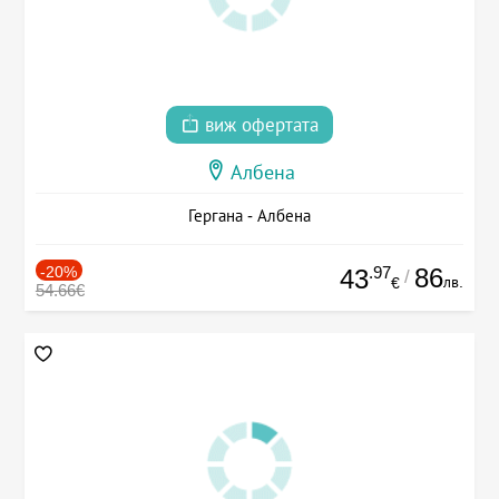
виж офертата
Албена
Гергана - Албена
-20%
.97
86
43
/
лв.
€
54.66€