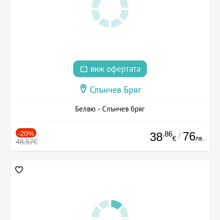
виж офертата
Слънчев Бряг
Белвю - Слънчев бряг
-20%
.86
76
38
/
лв.
€
48.57€