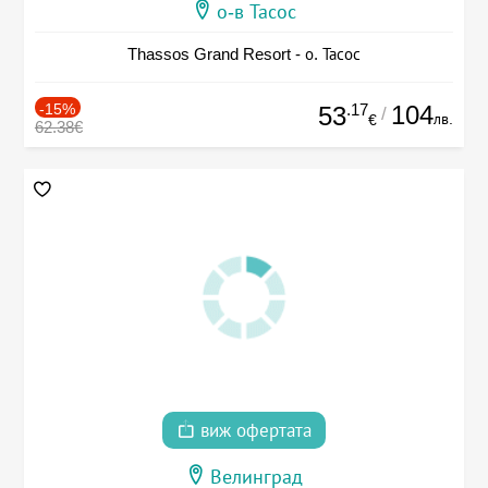
о-в Тасос
Thassos Grand Resort - о. Тасос
-15%
.17
104
53
/
лв.
€
62.38€
виж офертата
Велинград