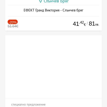
Слънчев Бряг
ЕФЕКТ Гранд Виктория - Слънчев бряг
-20%
.42
81
41
/
лв.
€
51.64€
специално предложение