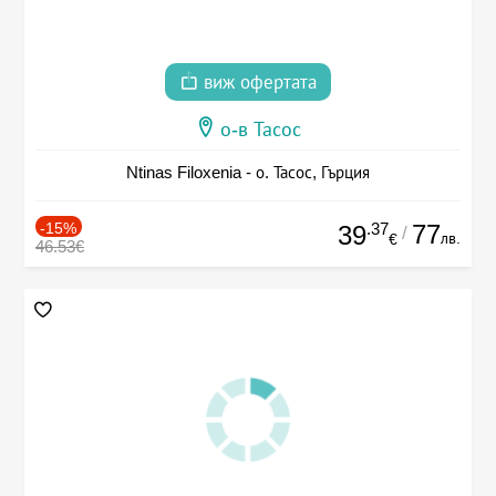
виж офертата
о-в Тасос
Ntinas Filoxenia - о. Тасос, Гърция
-15%
.37
77
39
/
лв.
€
46.53€