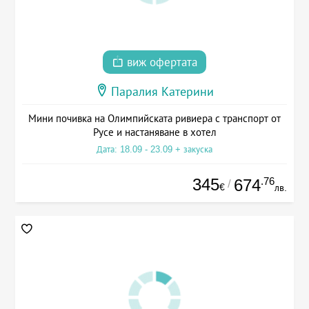
виж офертата
Паралия Катерини
Мини почивка на Олимпийската ривиера с транспорт от
Русе и настаняване в хотел
Дата: 18.09 - 23.09 + закуска
345
.76
674
/
€
лв.