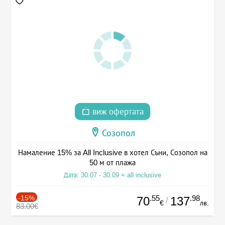
виж офертата
Созопол
Намаление 15% за All Inclusive в хотел Съни, Созопол на
50 м от плажа
Дата: 30.07 - 30.09 + all inclusive
-15%
.55
.98
70
137
/
€
лв.
83.00€