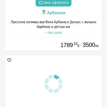
виж офертата
Арбанаси
Луксозна почивка във Вила Арбанаси Делукс с външно
барбекю и детски кът
+ без храна
.52
3500
1789
/
лв.
€