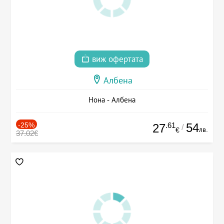
виж офертата
Албена
Нона - Албена
-25%
.61
54
27
/
лв.
€
37.02€