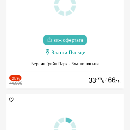
виж офертата
Златни Пясъци
Берлин Грийн Парк - Златни пясъци
-25%
.75
66
33
/
лв.
€
44.99€