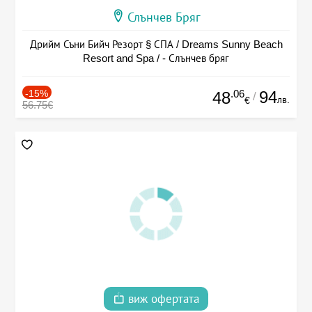
Слънчев Бряг
Дрийм Съни Бийч Резорт § СПА / Dreams Sunny Beach
Resort and Spa / - Слънчев бряг
-15%
.06
94
48
/
лв.
€
56.75€
виж офертата