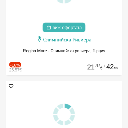
виж офертата
Олимпийска Ривиера
Regina Mare - Олимпийска ривиера, Гърция
-16%
.47
42
21
/
лв.
€
25.57€