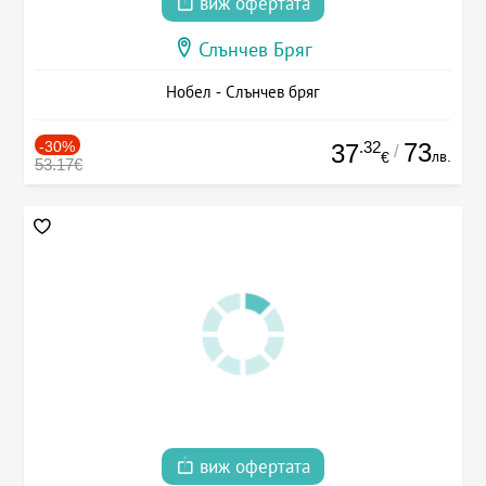
виж офертата
Слънчев Бряг
Нобел - Слънчев бряг
-30%
.32
73
37
/
лв.
€
53.17€
виж офертата