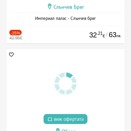
Слънчев Бряг
Империал палас - Слънчев бряг
-25%
.21
63
32
/
лв.
€
42.95€
виж офертата