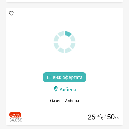
виж офертата
Албена
Оазис - Албена
-25%
.57
50
25
/
лв.
€
34.05€