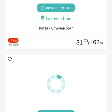
виж офертата
Слънчев Бряг
Котва - Слънчев бряг
-21%
.70
62
31
/
лв.
€
39.88€