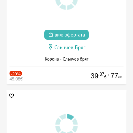
виж офертата
Слънчев Бряг
Корона - Слънчев бряг
-20%
.37
77
39
/
лв.
€
49.08€