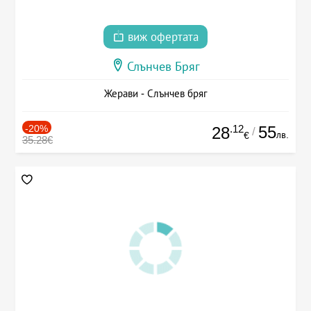
виж офертата
Слънчев Бряг
Жерави - Слънчев бряг
-20%
.12
55
28
/
лв.
€
35.28€