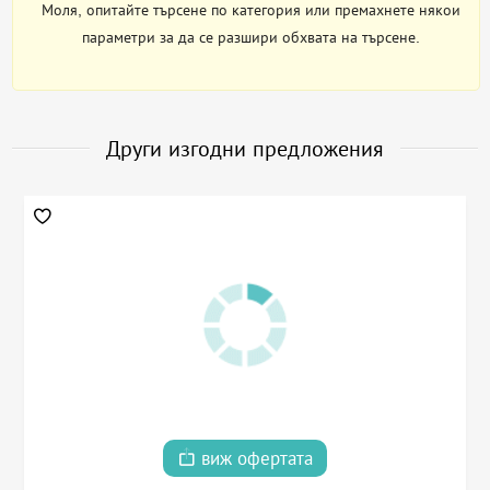
Моля, опитайте търсене по категория или премахнете някои
параметри за да се разшири обхвата на търсене.
Други изгодни предложения
виж офертата