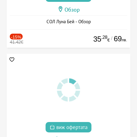
Обзор
СОЛ Луна Бей - Обзор
-15%
.28
69
35
/
лв.
€
41.42€
виж офертата