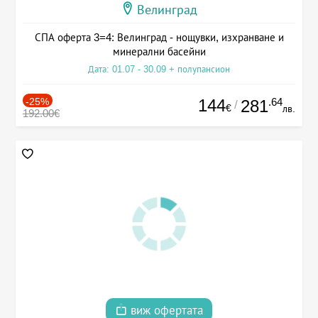
Велинград
СПА оферта 3=4: Велинград - нощувки, изхранване и
минерални басейни
Дата: 01.07 - 30.09 + полупансион
-25%
144
.64
281
/
€
лв.
192.00€
виж офертата