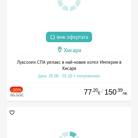
виж офертата
Хисаря
Луксозен СПА релакс в най-новия хотел Империя в
Хисаря
Дата: 25.06 - 01.10 + полупансион
-20%
.20
.99
77
150
/
€
лв.
96.50€