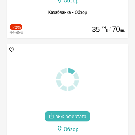
Обзор
Казабланка - Обзор
-20%
.79
70
35
/
лв.
€
44.99€
виж офертата
Обзор