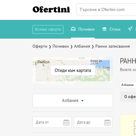
Ofertini
Почивки
Стоки
Всички оферти
Оферти
Почивки
Албания
Ранни записвания
❯
❯
❯
РАНН
Вижте 
Отиди към картата
Албания
0 офе
Албания