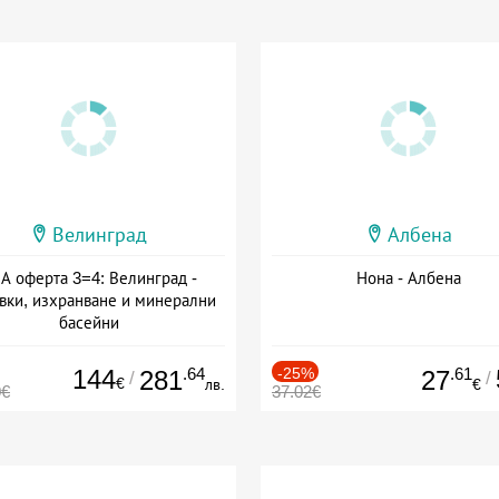
Велинград
Албена
А оферта 3=4: Велинград -
Нона - Албена
вки, изхранване и минерални
басейни
а: 01.07 - 30.09 + полупансион
144
.64
-25%
.61
281
27
/
/
€
лв.
€
0€
37.02€