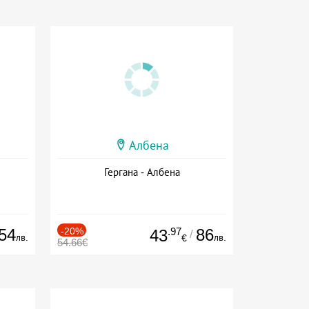
Албена
Гергана - Албена
54
-20%
.97
86
43
/
лв.
лв.
€
54.66€