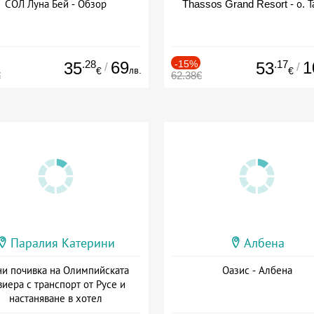
СОЛ Луна Бей - Обзор
Thassos Grand Resort - о. Т
.28
69
-15%
.17
1
35
53
/
/
лв.
€
€
€
62.38€
Паралия Катерини
Албена
и почивка на Олимпийската
Оазис - Албена
виера с транспорт от Русе и
настаняване в хотел
Дата: 18.09 - 23.09 + закуска