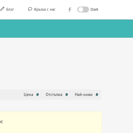
Блог
Връзка с нас
Dark
Цена
Отстъпка
Най-нови
и: