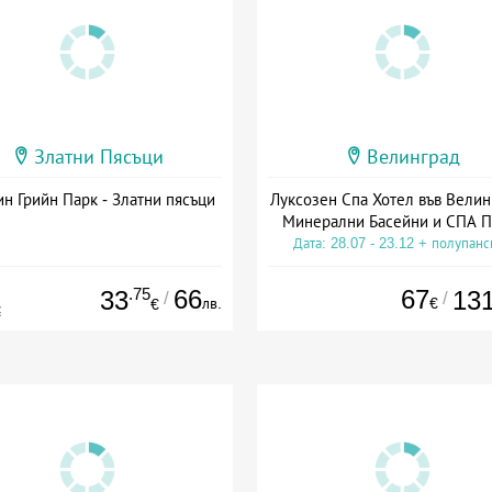
Златни Пясъци
Велинград
н Грийн Парк - Златни пясъци
Луксозен Спа Хотел във Велин
Минерални Басейни и СПА П
Дата: 28.07 - 23.12 + полупан
.75
66
67
33
13
/
/
лв.
€
€
€