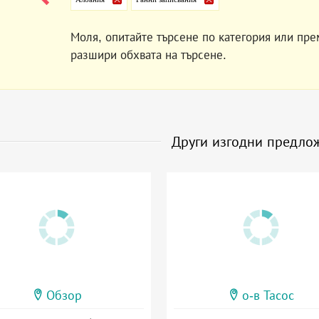
Моля, опитайте търсене по категория или пре
разшири обхвата на търсене.
Други изгодни предло
Обзор
о-в Тасос