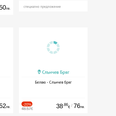
50
специално предложение
лв.
Слънчев Бряг
Белвю - Слънчев бряг
52
-20%
.86
76
38
/
лв.
лв.
€
48.57€