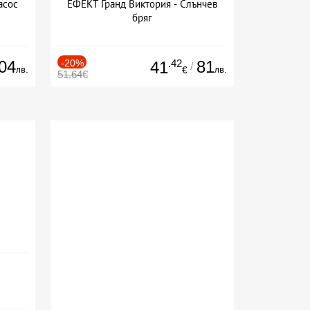
асос
ЕФЕКТ Гранд Виктория - Слънчев
бряг
04
-20%
.42
81
41
/
лв.
лв.
€
51.64€