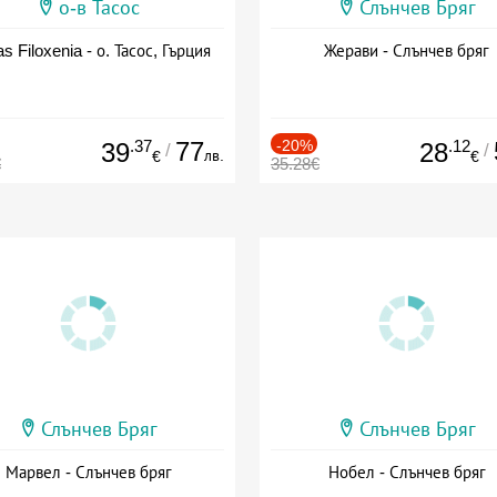
о-в Тасос
Слънчев Бряг
as Filoxenia - о. Тасос, Гърция
Жерави - Слънчев бряг
.37
77
-20%
.12
39
28
/
/
лв.
€
€
€
35.28€
Слънчев Бряг
Слънчев Бряг
Марвел - Слънчев бряг
Нобел - Слънчев бряг