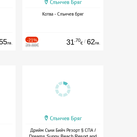
Слънчев Бряг
Котва - Слънчев бряг
55
-21%
.70
62
31
/
лв.
лв.
€
39.88€
Слънчев Бряг
Дрийм Съни Бийч Резорт § СПА /
Dreams Sunny Beach Resort and