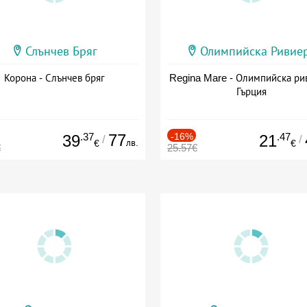
Слънчев Бряг
Олимпийска Ривие
Корона - Слънчев бряг
Regina Mare - Олимпийска ри
Гърция
.37
77
-16%
.47
39
21
/
/
лв.
€
€
€
25.57€