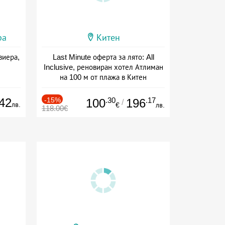
ра
Китен
виера,
Last Minute оферта за лято: All
Inclusive, реновиран хотел Атлиман
на 100 м от плажа в Китен
Дата: 01.06 - 29.09 + all inclusive
42
-15%
.30
.17
100
196
/
лв.
€
лв.
118.00€