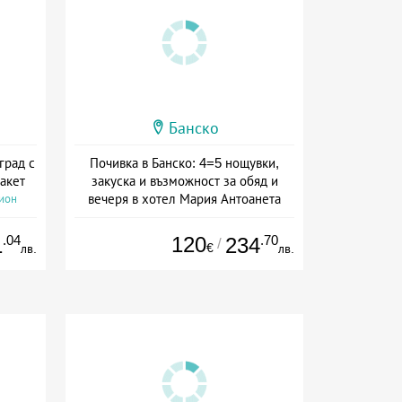
Банско
град с
Почивка в Банско: 4=5 нощувки,
акет
закуска и възможност за обяд и
вечеря в хотел Мария Антоанета
сион
Дата: 16.07 - 07.09 + полупансион
.04
120
.70
1
234
/
€
лв.
лв.