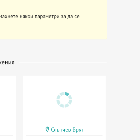
махнете някои параметри за да се
жения
Слънчев Бряг