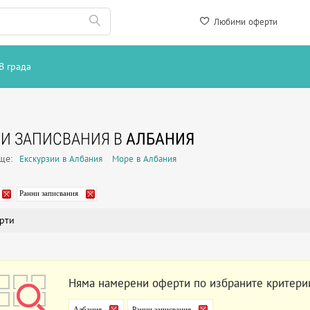
Любими оферти
В града
И ЗАПИСВАНИЯ В
АЛБАНИЯ
още:
Екскурзии в Албания
Море в Албания
Ранни записвания
рти
Няма намерени оферти по избраните критери
Албания
Ранни записвания