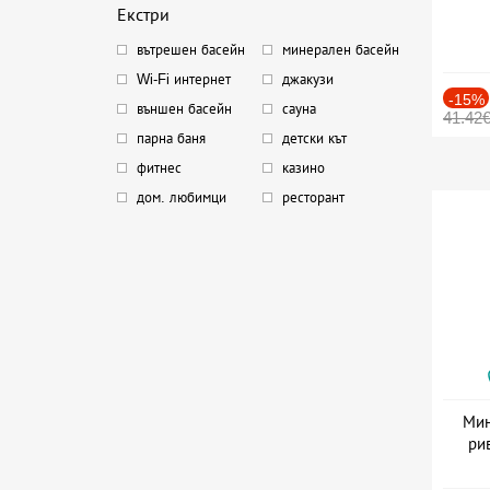
Екстри
вътрешен басейн
минерален басейн
Wi-Fi интернет
джакузи
-15%
външен басейн
сауна
41.42
парна баня
детски кът
фитнес
казино
дом. любимци
ресторант
Мин
ри