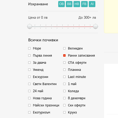
Изхранване
OB
BB
HB
FB
AI
Цена от 0 лв
До 300+ лв
Всички почивки
Море
Великден
Първа линия
Ранни записвания
За двама
СПА оферти
Уикенд
Планина
Екскурзии
Last minute
Свети Валентин
1 май
24 май
Коледа
Нова година
8 декември
Майски празници
Ски оферти
Екотуризъм
Круиз