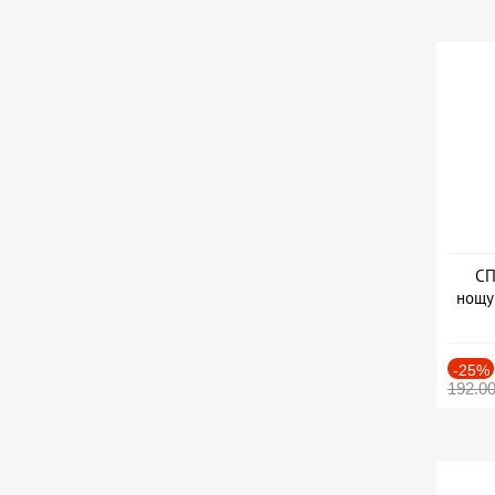
СП
нощу
Дат
-25%
192.0