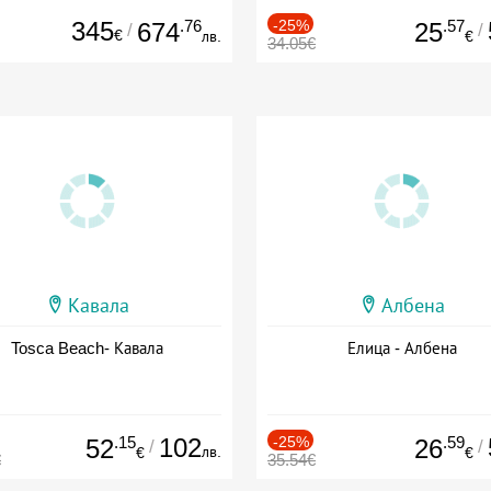
345
.76
-25%
.57
674
25
/
/
€
лв.
€
34.05€
Кавала
Албена
Tosca Beach- Кавала
Елица - Албена
.15
102
-25%
.59
52
26
/
/
лв.
€
€
€
35.54€