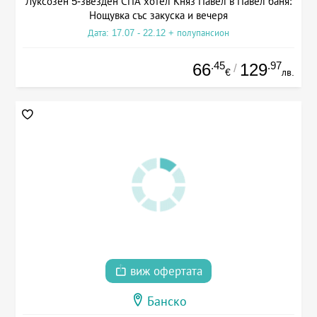
Луксозен 5-звезден СПА хотел Княз Павел в Павел баня:
Нощувка със закуска и вечеря
Дата: 17.07 - 22.12 + полупансион
.45
.97
66
129
/
€
лв.
виж офертата
Банско