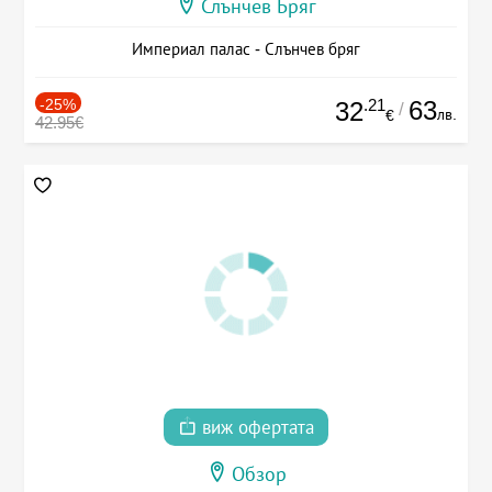
Слънчев Бряг
Империал палас - Слънчев бряг
-25%
.21
63
32
/
лв.
€
42.95€
виж офертата
Обзор