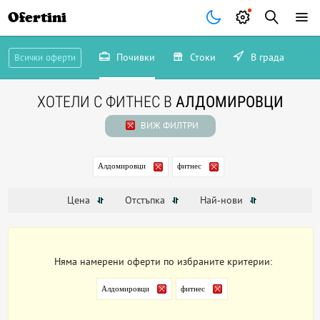
Ofertini
Почивки
Стоки
В града
Всички оферти
ХОТЕЛИ С ФИТНЕС В
АЛДОМИРОВЦИ
ВИЖ ФИЛТРИ
Алдомировци
фитнес
Цена
Отстъпка
Най-нови
Няма намерени оферти по избраните критерии:
Алдомировци
фитнес