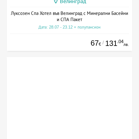
Велинград
Луксозен Спа Хотел във Велинград с Минерални Басейни
и СПА Пакет
Дата: 28.07 - 23.12 + полупансион
67
.04
131
/
€
лв.