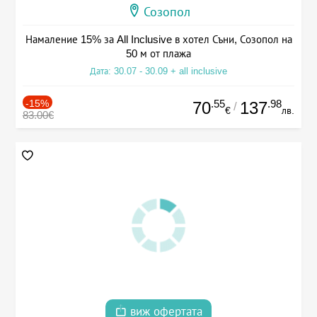
Созопол
Намаление 15% за All Inclusive в хотел Съни, Созопол на
50 м от плажа
Дата: 30.07 - 30.09 + all inclusive
-15%
.55
.98
70
137
/
€
лв.
83.00€
виж офертата