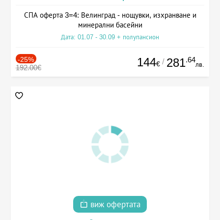
СПА оферта 3=4: Велинград - нощувки, изхранване и
минерални басейни
Дата: 01.07 - 30.09 + полупансион
-25%
144
.64
281
/
€
лв.
192.00€
виж офертата