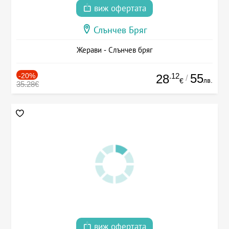
виж офертата
Слънчев Бряг
Жерави - Слънчев бряг
-20%
.12
55
28
/
лв.
€
35.28€
виж офертата