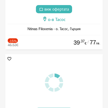
виж офертата
о-в Тасос
Ntinas Filoxenia - о. Тасос, Гърция
-15%
.37
77
39
/
лв.
€
46.53€