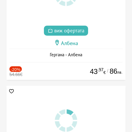
виж офертата
Албена
Гергана - Албена
-20%
.97
86
43
/
лв.
€
54.66€