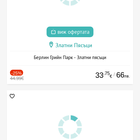
виж офертата
Златни Пясъци
Берлин Грийн Парк - Златни пясъци
-25%
.75
66
33
/
лв.
€
44.99€