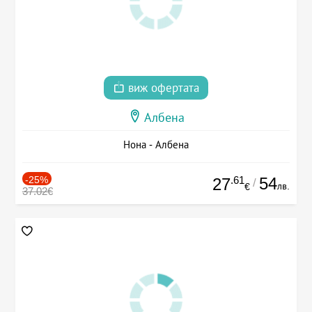
виж офертата
Албена
Нона - Албена
-25%
.61
54
27
/
лв.
€
37.02€