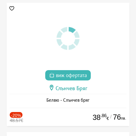
виж офертата
Слънчев Бряг
Белвю - Слънчев бряг
-20%
.86
76
38
/
лв.
€
48.57€