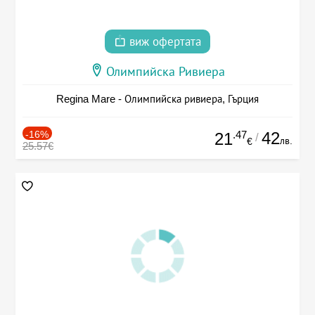
виж офертата
Олимпийска Ривиера
Regina Mare - Олимпийска ривиера, Гърция
-16%
.47
42
21
/
лв.
€
25.57€