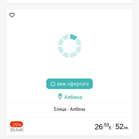
виж офертата
Албена
Елица - Албена
-25%
.59
52
26
/
лв.
€
35.54€