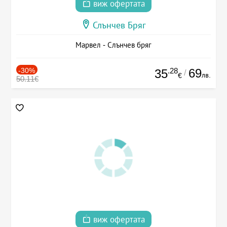
виж офертата
Слънчев Бряг
Марвел - Слънчев бряг
-30%
.28
69
35
/
лв.
€
50.11€
виж офертата