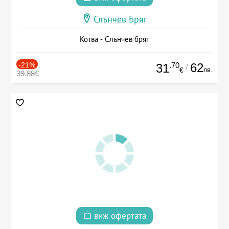
Слънчев Бряг
Котва - Слънчев бряг
-21%
.70
62
31
/
лв.
€
39.88€
виж офертата