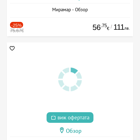
Мирамар - Обзор
-25%
.75
111
56
/
лв.
€
75.67€
виж офертата
Обзор