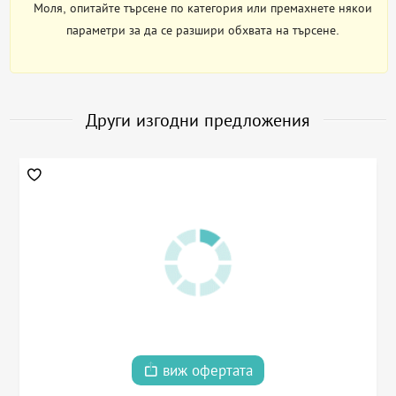
Моля, опитайте търсене по категория или премахнете някои
параметри за да се разшири обхвата на търсене.
Други изгодни предложения
виж офертата