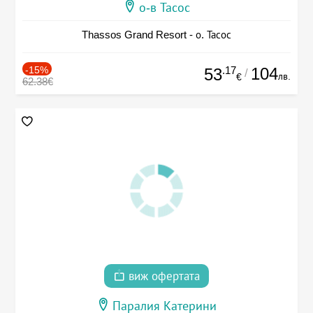
о-в Тасос
Thassos Grand Resort - о. Тасос
-15%
.17
104
53
/
лв.
€
62.38€
виж офертата
Паралия Катерини