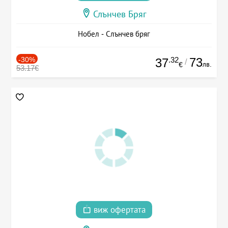
Слънчев Бряг
Нобел - Слънчев бряг
-30%
.32
73
37
/
лв.
€
53.17€
виж офертата