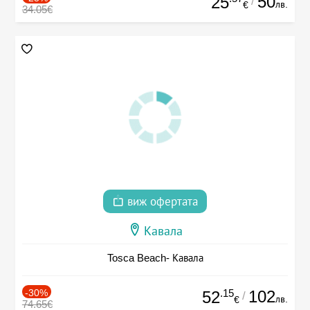
50
25
/
лв.
€
34.05€
виж офертата
Кавала
Tosca Beach- Кавала
-30%
.15
102
52
/
лв.
€
74.65€