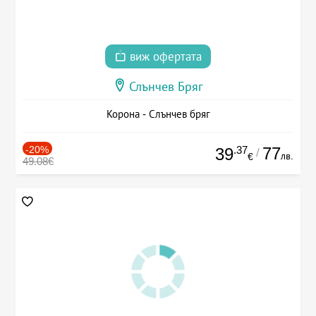
виж офертата
Слънчев Бряг
Корона - Слънчев бряг
-20%
.37
77
39
/
лв.
€
49.08€