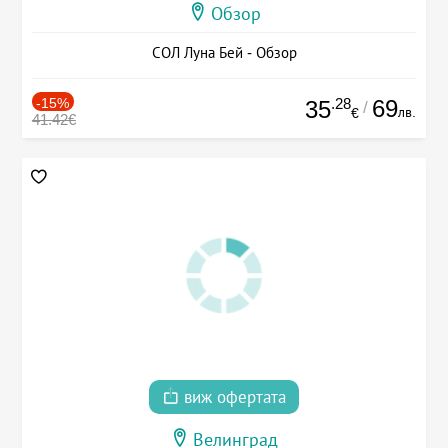
Обзор
СОЛ Луна Бей - Обзор
-15%
.28
69
35
/
лв.
€
41.42€
виж офертата
Велинград