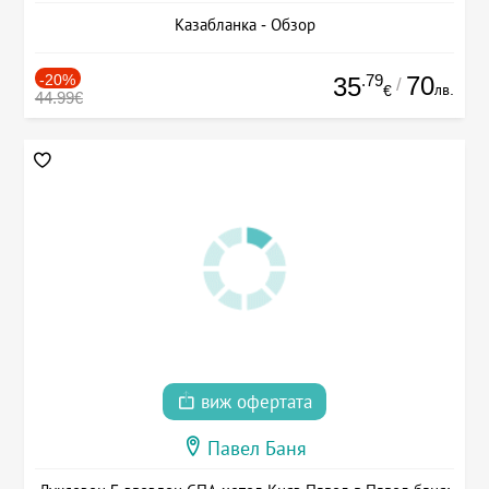
Казабланка - Обзор
-20%
.79
70
35
/
лв.
€
44.99€
виж офертата
Павел Баня