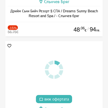
Слънчев Бряг
Дрийм Съни Бийч Резорт § СПА / Dreams Sunny Beach
Resort and Spa / - Слънчев бряг
-15%
.06
94
48
/
лв.
€
56.75€
виж офертата