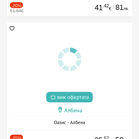
-20%
.42
81
41
/
лв.
€
51.64€
виж офертата
Албена
Оазис - Албена
-25%
.57