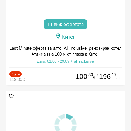
виж офертата
Китен
Last Minute оферта за лято: All Inclusive, реновиран хотел
Атлиман на 100 м от плажа в Китен
Дата: 01.06 - 29.09 + all inclusive
-15%
.30
.17
100
196
/
€
лв.
118.00€