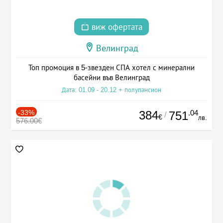
виж офертата
Велинград
Топ промоция в 5-звезден СПА хотел с минерални
басейни във Велинград
Дата: 01.09 - 20.12 + полупансион
-33%
384
.04
751
/
€
лв.
576.00€