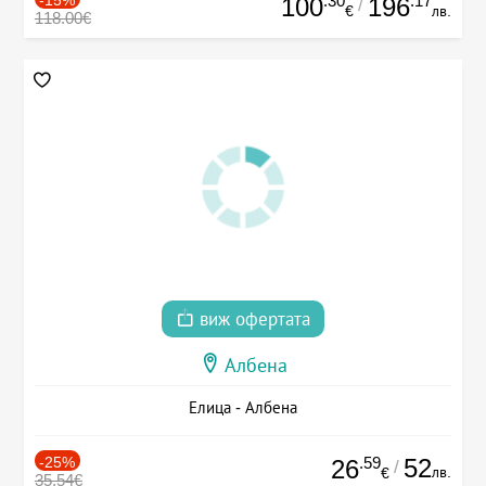
.30
.17
100
196
/
€
лв.
118.00€
виж офертата
Албена
Елица - Албена
-25%
.59
52
26
/
лв.
€
35.54€