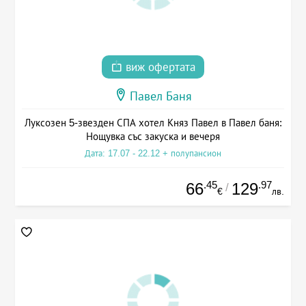
виж офертата
Павел Баня
Луксозен 5-звезден СПА хотел Княз Павел в Павел баня:
Нощувка със закуска и вечеря
Дата: 17.07 - 22.12 + полупансион
.45
.97
66
129
/
€
лв.