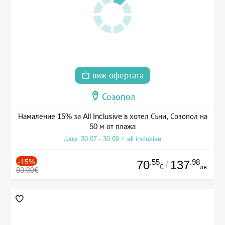
виж офертата
Созопол
Намаление 15% за All Inclusive в хотел Съни, Созопол на
50 м от плажа
Дата: 30.07 - 30.09 + all inclusive
-15%
.55
.98
70
137
/
€
лв.
83.00€