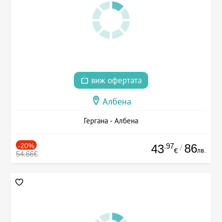
виж офертата
Албена
Гергана - Албена
-20%
.97
86
43
/
лв.
€
54.66€