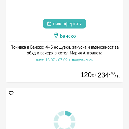
виж офертата
Банско
Почивка в Банско: 4=5 нощувки, закуска и възможност за
обяд и вечеря в хотел Мария Антоанета
Дата: 16.07 - 07.09 + полупансион
120
.70
234
/
€
лв.