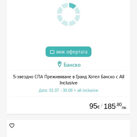
виж офертата
Банско
5-звездно СПА Преживяване в Гранд Хотел Банско с All
Inclusive
Дата: 01.07 - 30.09 + all inclusive
95
.80
185
/
€
лв.