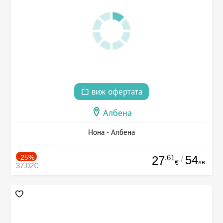
виж офертата
Албена
Нона - Албена
-25%
.61
54
27
/
лв.
€
37.02€