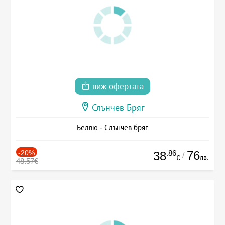
виж офертата
Слънчев Бряг
Белвю - Слънчев бряг
-20%
.86
76
38
/
лв.
€
48.57€