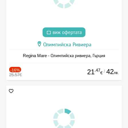
виж офертата
Олимпийска Ривиера
Regina Mare - Олимпийска ривиера, Гърция
-16%
.47
42
21
/
лв.
€
25.57€