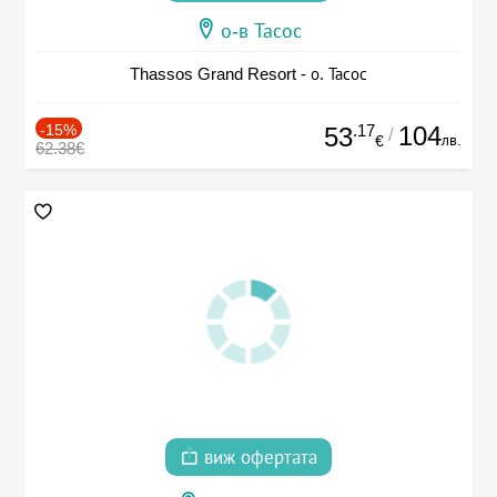
о-в Тасос
Thassos Grand Resort - о. Тасос
-15%
.17
104
53
/
лв.
€
62.38€
виж офертата