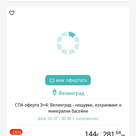
виж офертата
Велинград
СПА оферта 3=4: Велинград - нощувки, изхранване и
минерални басейни
Дата: 01.07 - 30.09 + полупансион
-25%
144
.64
281
/
€
лв.