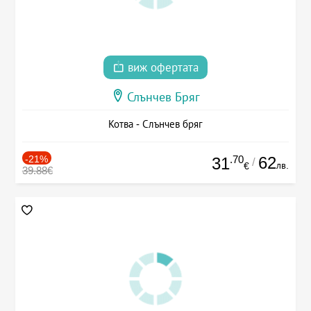
виж офертата
Слънчев Бряг
Котва - Слънчев бряг
-21%
.70
62
31
/
лв.
€
39.88€