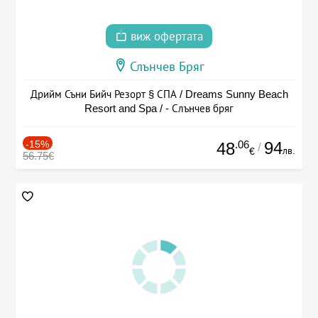
виж офертата
Слънчев Бряг
Дрийм Съни Бийч Резорт § СПА / Dreams Sunny Beach
Resort and Spa / - Слънчев бряг
-15%
.06
94
48
/
лв.
€
56.75€