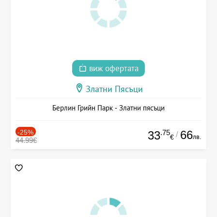
виж офертата
Златни Пясъци
Берлин Грийн Парк - Златни пясъци
-25%
.75
66
33
/
лв.
€
44.99€