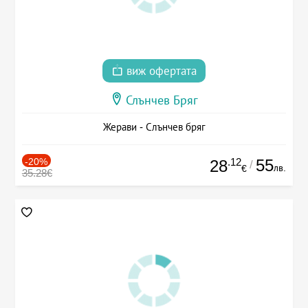
виж офертата
Слънчев Бряг
Жерави - Слънчев бряг
-20%
.12
55
28
/
лв.
€
35.28€