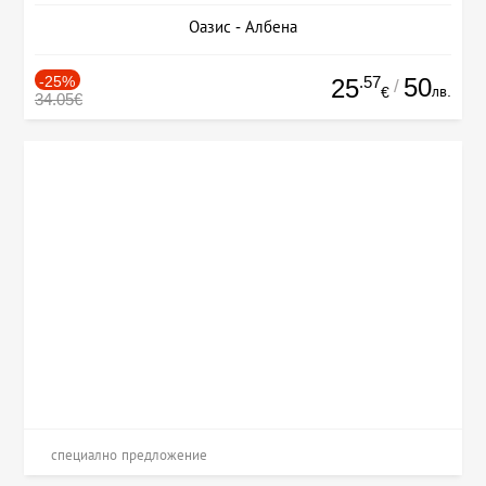
Оазис - Албена
-25%
.57
50
25
/
лв.
€
34.05€
специално предложение