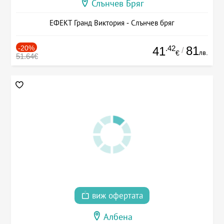
Слънчев Бряг
ЕФЕКТ Гранд Виктория - Слънчев бряг
-20%
.42
81
41
/
лв.
€
51.64€
виж офертата
Албена