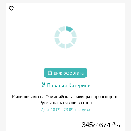
виж офертата
Паралия Катерини
Мини почивка на Олимпийската ривиера с транспорт от
Русе и настаняване в хотел
Дата: 18.09 - 23.09 + закуска
345
.76
674
/
€
лв.