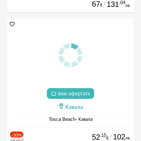
67
.04
131
/
€
лв.
виж офертата
Кавала
Tosca Beach- Кавала
-30%
.15
102
52
/
лв.
€
74.65€