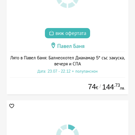
виж офертата
Павел Баня
Лято в Павел баня: Балнеохотел Дианамар 5* със закуска,
вечеря и СПА
Дата: 23.07 - 22.12 + полупансион
74
.73
144
/
€
лв.