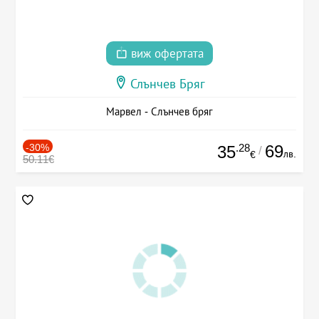
виж офертата
Слънчев Бряг
Марвел - Слънчев бряг
-30%
.28
69
35
/
лв.
€
50.11€