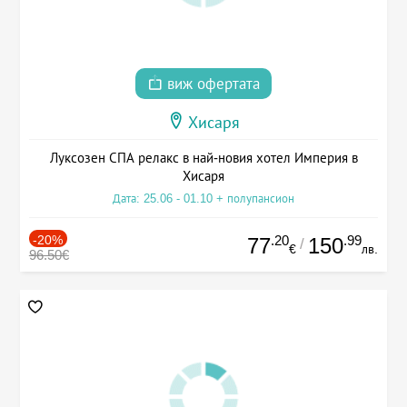
виж офертата
Хисаря
Луксозен СПА релакс в най-новия хотел Империя в
Хисаря
Дата: 25.06 - 01.10 + полупансион
-20%
.20
.99
77
150
/
€
лв.
96.50€