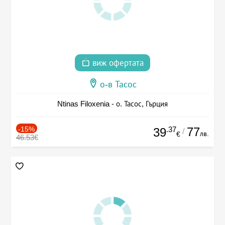
виж офертата
о-в Тасос
Ntinas Filoxenia - о. Тасос, Гърция
-15%
.37
77
39
/
лв.
€
46.53€