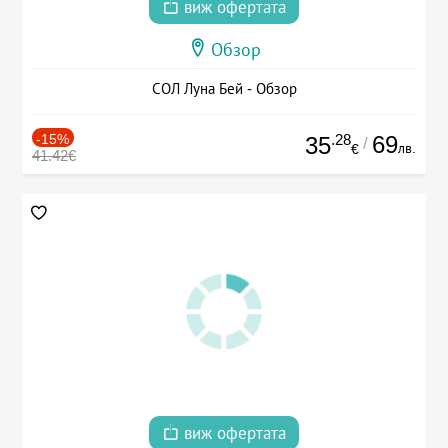
виж офертата
Обзор
СОЛ Луна Бей - Обзор
-15%
.28
69
35
/
лв.
€
41.42€
виж офертата