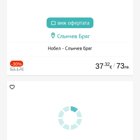
виж офертата
Слънчев Бряг
Нобел - Слънчев бряг
-30%
.32
73
37
/
лв.
€
53.17€