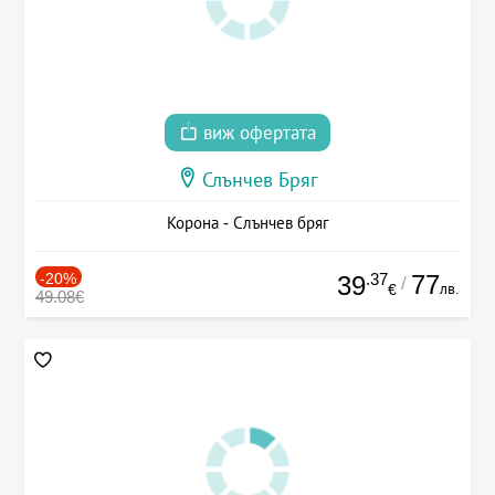
виж офертата
Слънчев Бряг
Корона - Слънчев бряг
-20%
.37
77
39
/
лв.
€
49.08€