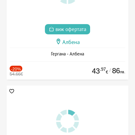
виж офертата
Албена
Гергана - Албена
-20%
.97
86
43
/
лв.
€
54.66€