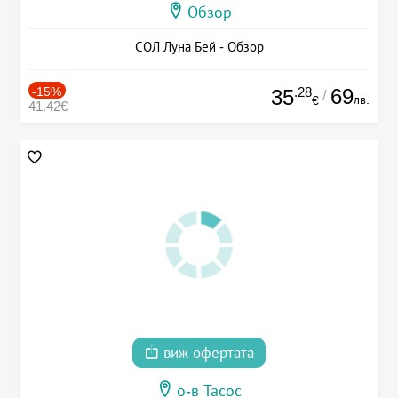
Обзор
СОЛ Луна Бей - Обзор
-15%
.28
69
35
/
лв.
€
41.42€
виж офертата
о-в Тасос