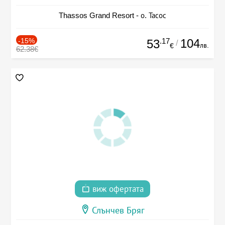
Thassos Grand Resort - о. Тасос
-15%
.17
104
53
/
лв.
€
62.38€
виж офертата
Слънчев Бряг