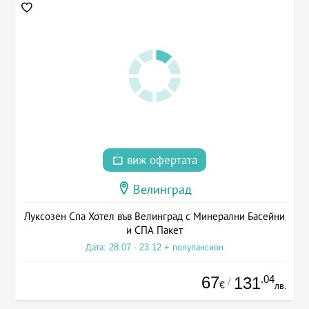
виж офертата
Велинград
Луксозен Спа Хотел във Велинград с Минерални Басейни
и СПА Пакет
Дата: 28.07 - 23.12 + полупансион
67
.04
131
/
€
лв.