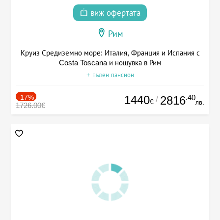
виж офертата
Рим
Круиз Средиземно море: Италия, Франция и Испания с
Costa Toscana и нощувка в Рим
+ пълен пансион
-17%
1440
.40
2816
/
€
лв.
1726.00€