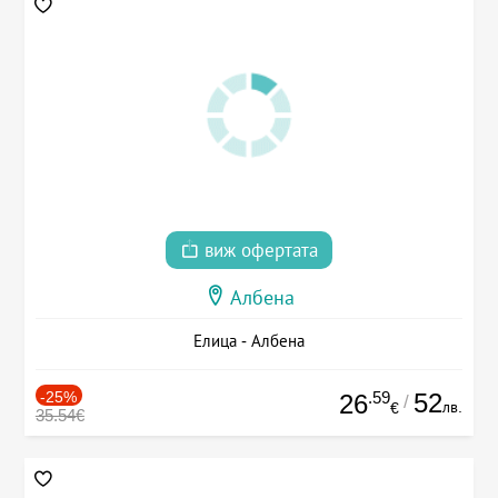
виж офертата
Албена
Елица - Албена
-25%
.59
52
26
/
лв.
€
35.54€