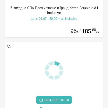
5-звездно СПА Преживяване в Гранд Хотел Банско с All
Inclusive
Дата: 01.07 - 30.09 + all inclusive
95
.80
185
/
€
лв.
виж офертата