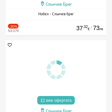
Слънчев Бряг
Нобел - Слънчев бряг
-30%
.32
73
37
/
лв.
€
53.17€
виж офертата
Слънчев Бряг