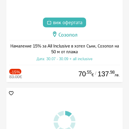
виж офертата
Созопол
Намаление 15% за All Inclusive в хотел Съни, Созопол на
50 м от плажа
Дата: 30.07 - 30.09 + all inclusive
-15%
.55
.98
70
137
/
€
лв.
83.00€