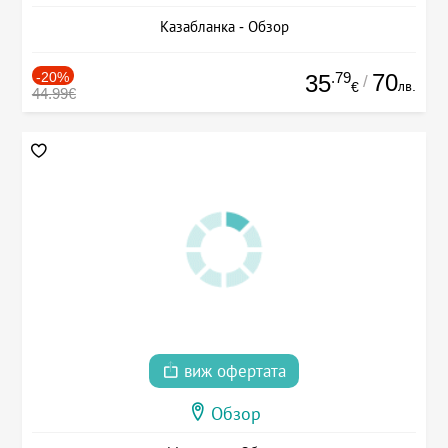
Казабланка - Обзор
-20%
.79
70
35
/
лв.
€
44.99€
виж офертата
Обзор