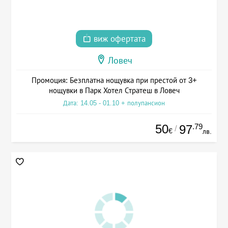
виж офертата
Ловеч
Промоция: Безплатна нощувка при престой от 3+
нощувки в Парк Хотел Стратеш в Ловеч
Дата: 14.05 - 01.10 + полупансион
50
.79
97
/
€
лв.