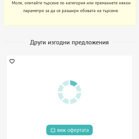
Моля, опитайте търсене по категория или премахнете някои
параметри за да се разшири обхвата на търсене.
Други изгодни предложения
виж офертата