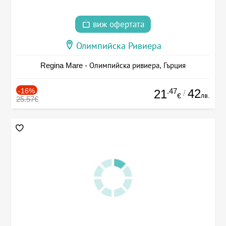
виж офертата
Олимпийска Ривиера
Regina Mare - Олимпийска ривиера, Гърция
-16%
.47
42
21
/
лв.
€
25.57€