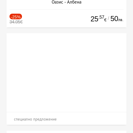
Оазис - Албена
-25%
.57
50
25
/
лв.
€
34.05€
специално предложение