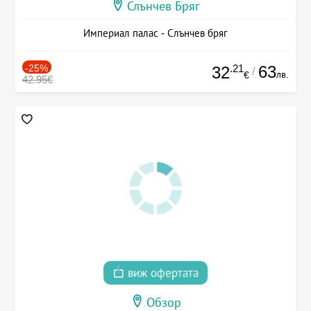
Слънчев Бряг
Империал палас - Слънчев бряг
-25%
.21
63
32
/
лв.
€
42.95€
виж офертата
Обзор