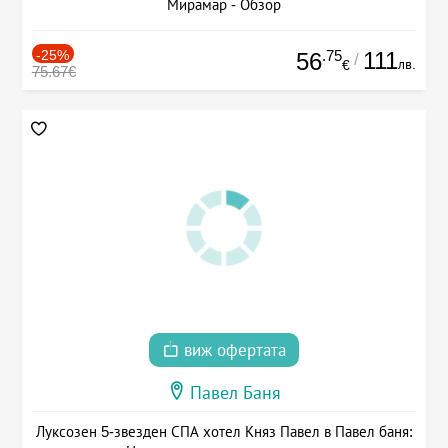
Мирамар - Обзор
-25%
.75
111
56
/
лв.
€
75.67€
виж офертата
Павел Баня
Луксозен 5-звезден СПА хотел Княз Павел в Павел баня: