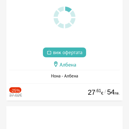
виж офертата
Албена
Нона - Албена
-25%
.61
54
27
/
лв.
€
37.02€