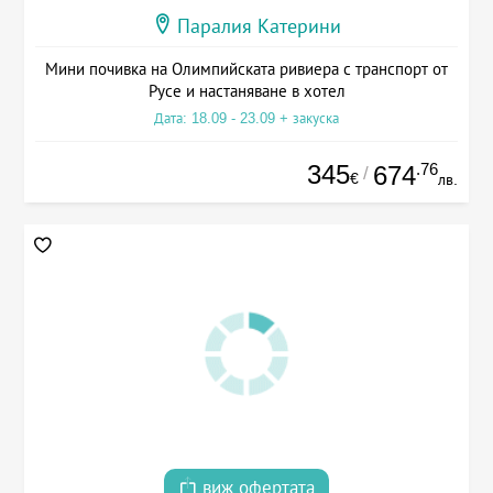
Паралия Катерини
Мини почивка на Олимпийската ривиера с транспорт от
Русе и настаняване в хотел
Дата: 18.09 - 23.09 + закуска
345
.76
674
/
€
лв.
виж офертата