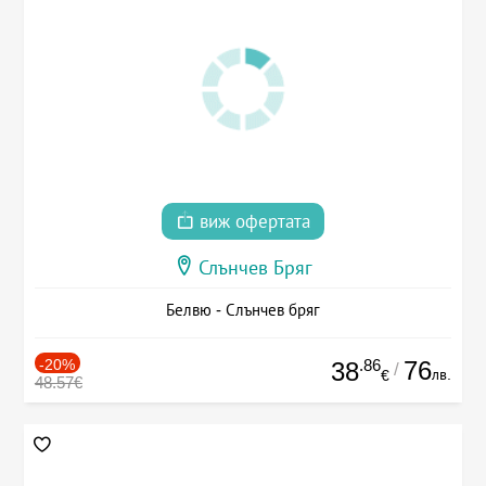
виж офертата
Слънчев Бряг
Белвю - Слънчев бряг
-20%
.86
76
38
/
лв.
€
48.57€