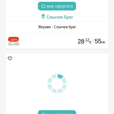
виж офертата
Слънчев Бряг
Жерави - Слънчев бряг
-20%
.12
55
28
/
лв.
€
35.28€