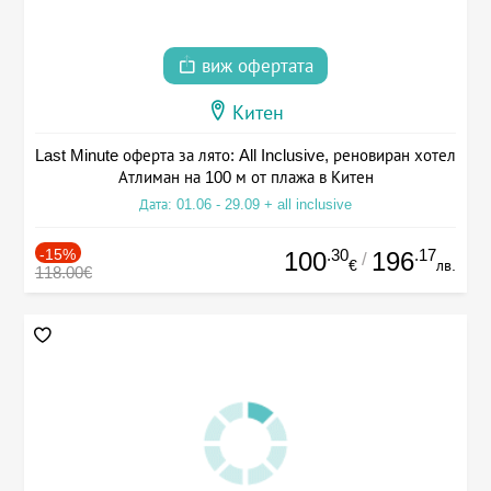
виж офертата
Китен
Last Minute оферта за лято: All Inclusive, реновиран хотел
Атлиман на 100 м от плажа в Китен
Дата: 01.06 - 29.09 + all inclusive
-15%
.30
.17
100
196
/
€
лв.
118.00€