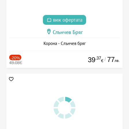
виж офертата
Слънчев Бряг
Корона - Слънчев бряг
-20%
.37
77
39
/
лв.
€
49.08€