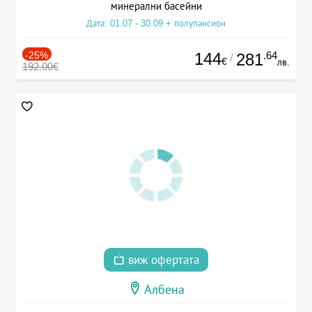
минерални басейни
Дата: 01.07 - 30.09 + полупансион
-25%
144
.64
281
/
€
лв.
192.00€
виж офертата
Албена