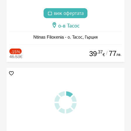
виж офертата
о-в Тасос
Ntinas Filoxenia - о. Тасос, Гърция
-15%
.37
77
39
/
лв.
€
46.53€