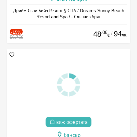
Дрийм Съни Бийч Резорт § СПА / Dreams Sunny Beach
Resort and Spa / - Слънчев бряг
-15%
.06
94
48
/
лв.
€
56.75€
виж офертата
Банско