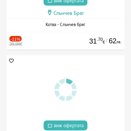
виж офертата
Слънчев Бряг
Котва - Слънчев бряг
-21%
.70
62
31
/
лв.
€
39.88€
виж офертата