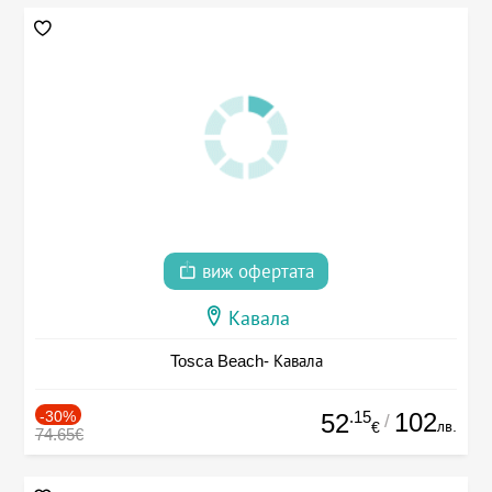
виж офертата
Кавала
Tosca Beach- Кавала
-30%
.15
102
52
/
лв.
€
74.65€