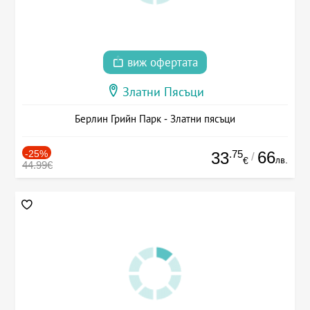
виж офертата
Златни Пясъци
Берлин Грийн Парк - Златни пясъци
-25%
.75
66
33
/
лв.
€
44.99€