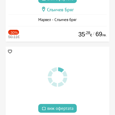
Слънчев Бряг
Марвел - Слънчев бряг
-30%
.28
69
35
/
лв.
€
50.11€
виж офертата