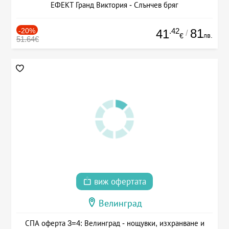
ЕФЕКТ Гранд Виктория - Слънчев бряг
-20%
.42
81
41
/
лв.
€
51.64€
виж офертата
Велинград
СПА оферта 3=4: Велинград - нощувки, изхранване и