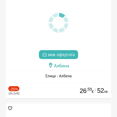
виж офертата
Албена
Елица - Албена
-25%
.59
52
26
/
лв.
€
35.54€