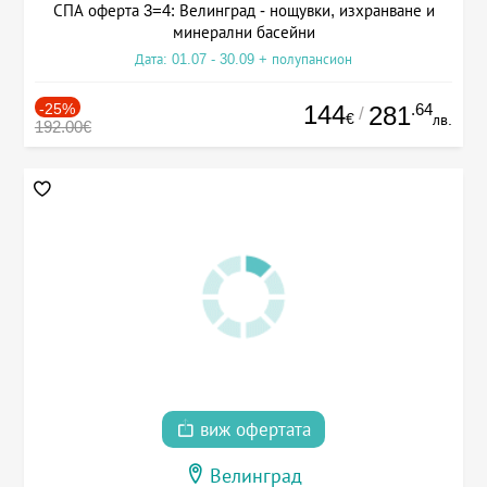
СПА оферта 3=4: Велинград - нощувки, изхранване и
минерални басейни
Дата: 01.07 - 30.09 + полупансион
-25%
144
.64
281
/
€
лв.
192.00€
виж офертата
Велинград