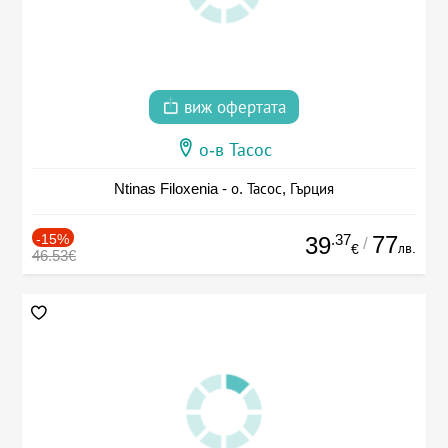
виж офертата
о-в Тасос
Ntinas Filoxenia - о. Тасос, Гърция
-15%
.37
77
39
/
лв.
€
46.53€