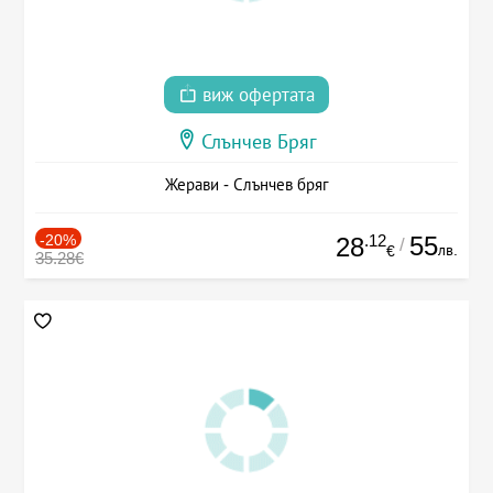
виж офертата
Слънчев Бряг
Жерави - Слънчев бряг
-20%
.12
55
28
/
лв.
€
35.28€