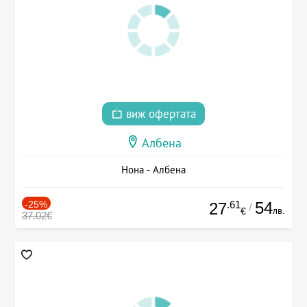
виж офертата
Албена
Нона - Албена
-25%
.61
54
27
/
лв.
€
37.02€