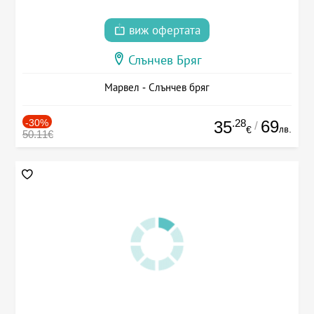
виж офертата
Слънчев Бряг
Марвел - Слънчев бряг
-30%
.28
69
35
/
лв.
€
50.11€