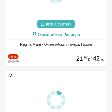
виж офертата
Олимпийска Ривиера
Regina Mare - Олимпийска ривиера, Гърция
-16%
.47
42
21
/
лв.
€
25.57€