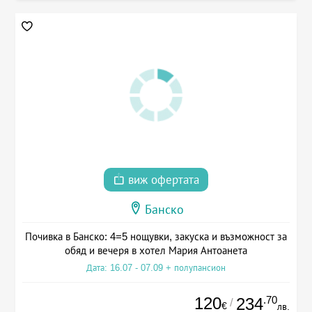
виж офертата
Банско
Почивка в Банско: 4=5 нощувки, закуска и възможност за
обяд и вечеря в хотел Мария Антоанета
Дата: 16.07 - 07.09 + полупансион
120
.70
234
/
€
лв.