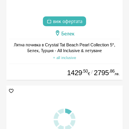
виж офертата
Белек
Лятна почивка в Crystal Tat Beach Pearl Collection 5*,
Белек, Турция - All Inclusive & летуване
+ all inclusive
.50
.86
1429
2795
/
€
лв.