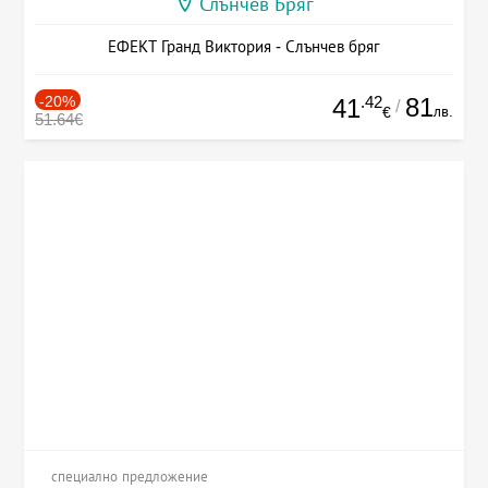
Слънчев Бряг
ЕФЕКТ Гранд Виктория - Слънчев бряг
-20%
.42
81
41
/
лв.
€
51.64€
специално предложение