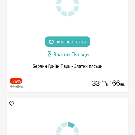
виж офертата
Златни Пясъци
Берлин Грийн Парк - Златни пясъци
-25%
.75
66
33
/
лв.
€
44.99€