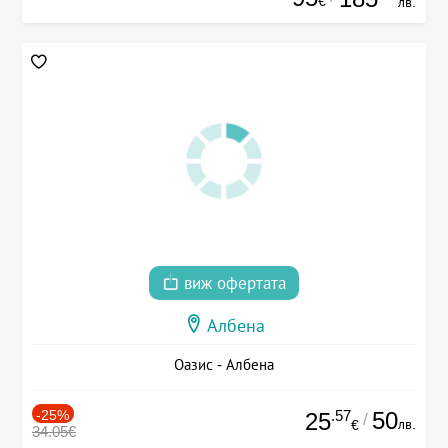
€
лв.
виж офертата
Албена
Оазис - Албена
-25%
.57
50
25
/
лв.
€
34.05€