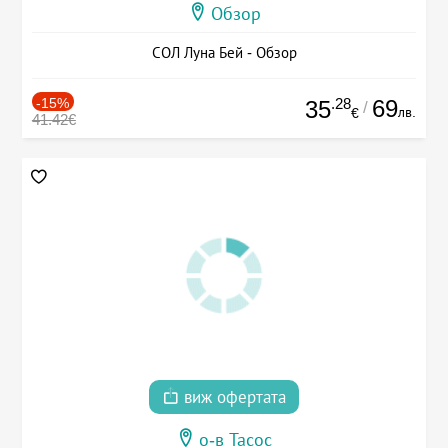
Обзор
СОЛ Луна Бей - Обзор
-15%
.28
69
35
/
лв.
€
41.42€
виж офертата
о-в Тасос