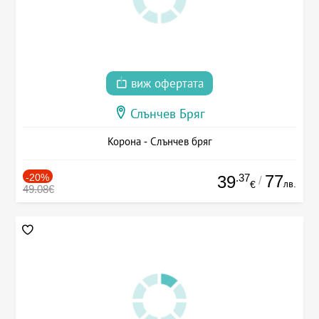
виж офертата
Слънчев Бряг
Корона - Слънчев бряг
-20%
.37
77
39
/
лв.
€
49.08€