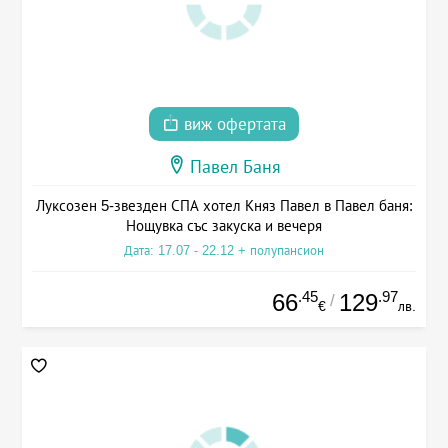
виж офертата
Павел Баня
Луксозен 5-звезден СПА хотел Княз Павел в Павел баня:
Нощувка със закуска и вечеря
Дата: 17.07 - 22.12 + полупансион
.45
.97
66
129
/
€
лв.