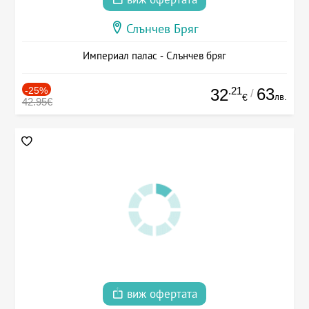
Слънчев Бряг
Империал палас - Слънчев бряг
-25%
.21
63
32
/
лв.
€
42.95€
виж офертата