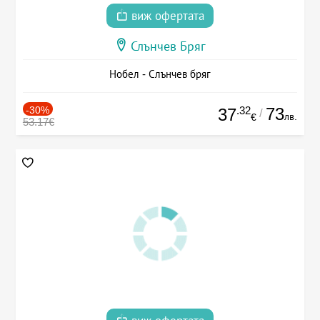
виж офертата
Слънчев Бряг
Нобел - Слънчев бряг
-30%
.32
73
37
/
лв.
€
53.17€