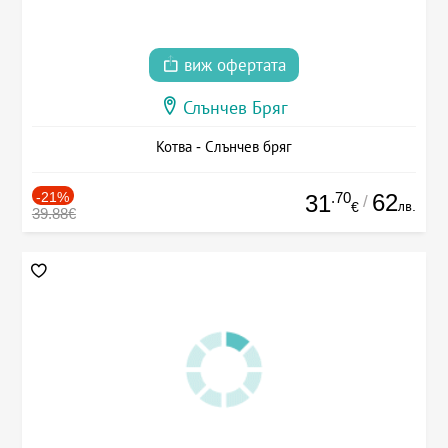
виж офертата
Слънчев Бряг
Котва - Слънчев бряг
-21%
.70
62
31
/
лв.
€
39.88€