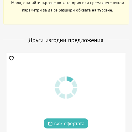
Моля, опитайте търсене по категория или премахнете някои
параметри за да се разшири обхвата на търсене.
Други изгодни предложения
виж офертата