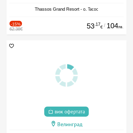
Thassos Grand Resort - о. Тасос
-15%
.17
104
53
/
лв.
€
62.38€
виж офертата
Велинград