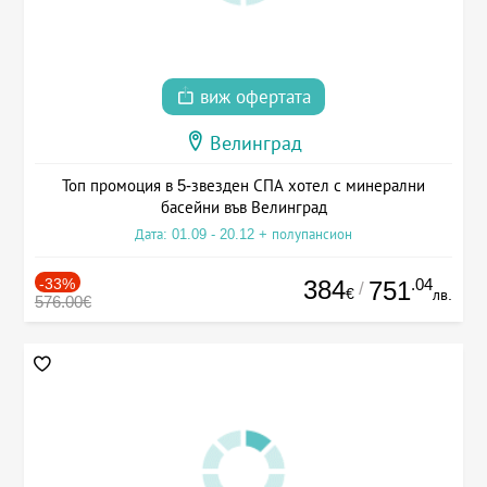
виж офертата
Велинград
Топ промоция в 5-звезден СПА хотел с минерални
басейни във Велинград
Дата: 01.09 - 20.12 + полупансион
-33%
384
.04
751
/
€
лв.
576.00€