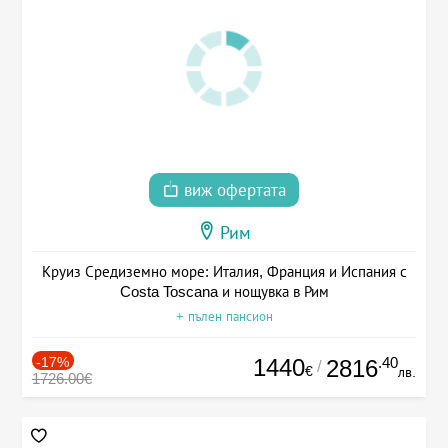
виж офертата
Рим
Круиз Средиземно море: Италия, Франция и Испания с
Costa Toscana и нощувка в Рим
+ пълен пансион
-17%
1440
.40
2816
/
€
лв.
1726.00€