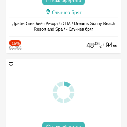
виж офертата
Слънчев Бряг
Дрийм Съни Бийч Резорт § СПА / Dreams Sunny Beach
Resort and Spa / - Слънчев бряг
-15%
.06
94
48
/
лв.
€
56.75€
виж офертата