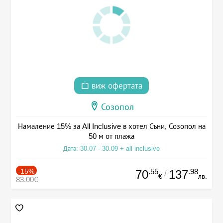
виж офертата
Созопол
Намаление 15% за All Inclusive в хотел Съни, Созопол на
50 м от плажа
Дата: 30.07 - 30.09 + all inclusive
-15%
.55
.98
70
137
/
€
лв.
83.00€