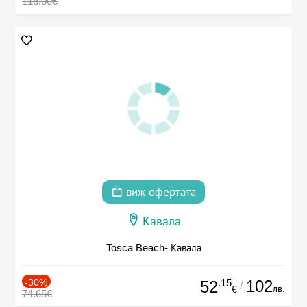
118.00€
виж офертата
Кавала
Tosca Beach- Кавала
-30%
.15
102
52
/
лв.
€
74.65€