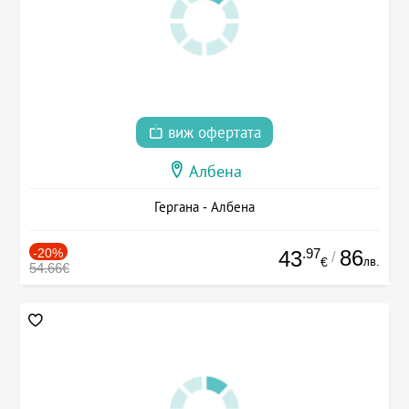
виж офертата
Албена
Гергана - Албена
-20%
.97
86
43
/
лв.
€
54.66€