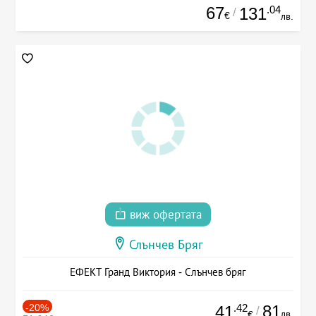
67
.04
131
/
€
лв.
виж офертата
Слънчев Бряг
ЕФЕКТ Гранд Виктория - Слънчев бряг
-20%
.42
81
41
/
лв.
€