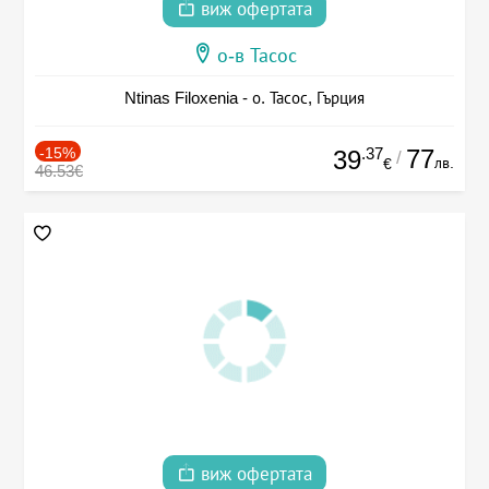
виж офертата
о-в Тасос
Ntinas Filoxenia - о. Тасос, Гърция
-15%
.37
77
39
/
лв.
€
46.53€
виж офертата