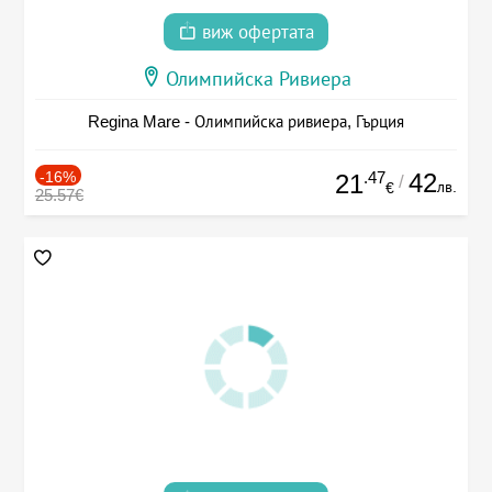
виж офертата
Олимпийска Ривиера
Regina Mare - Олимпийска ривиера, Гърция
-16%
.47
42
21
/
лв.
€
25.57€