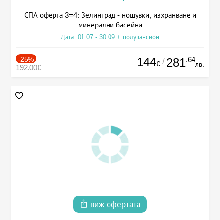
СПА оферта 3=4: Велинград - нощувки, изхранване и
минерални басейни
Дата: 01.07 - 30.09 + полупансион
-25%
144
.64
281
/
€
лв.
192.00€
виж офертата