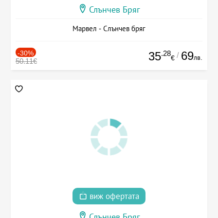
Слънчев Бряг
Марвел - Слънчев бряг
-30%
.28
69
35
/
лв.
€
50.11€
виж офертата
Слънчев Бряг