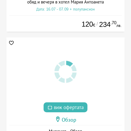
обяд и вечеря в хотел Мария Антоанета
Дата: 16.07 - 07.09 + полупансион
120
.70
234
/
€
лв.
виж офертата
Обзор