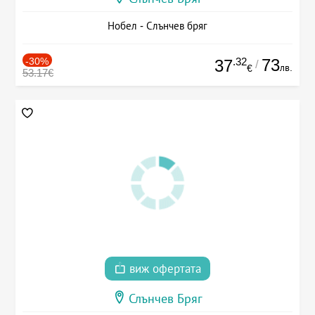
Нобел - Слънчев бряг
-30%
.32
73
37
/
лв.
€
53.17€
виж офертата
Слънчев Бряг