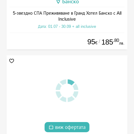
Банско
5-звездно СПА Преживяване в Гранд Хотел Банско с All
Inclusive
Дата: 01.07 - 30.09 + all inclusive
95
.80
185
/
€
лв.
виж офертата