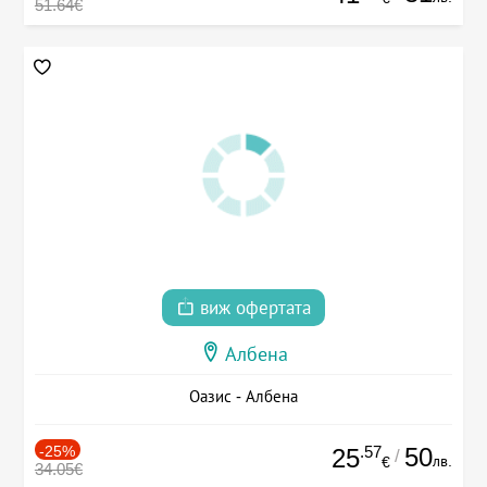
51.64€
виж офертата
Албена
Оазис - Албена
-25%
.57
50
25
/
лв.
€
34.05€