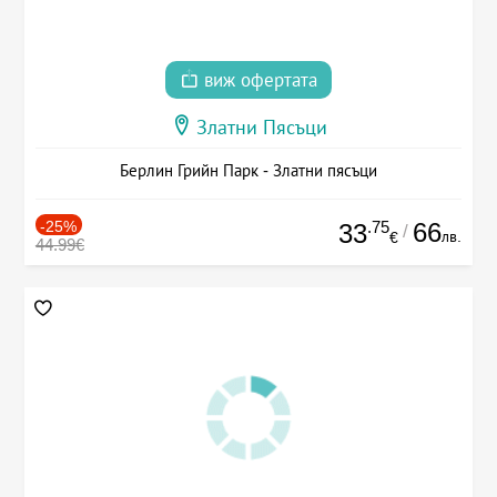
виж офертата
Златни Пясъци
Берлин Грийн Парк - Златни пясъци
-25%
.75
66
33
/
лв.
€
44.99€