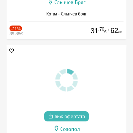
Слънчев Бряг
Котва - Слънчев бряг
-21%
.70
62
31
/
лв.
€
39.88€
виж офертата
Созопол