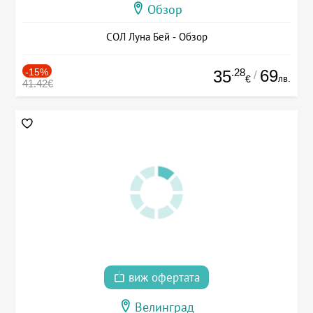
Обзор
СОЛ Луна Бей - Обзор
-15%
.28
69
35
/
лв.
€
41.42€
виж офертата
Велинград