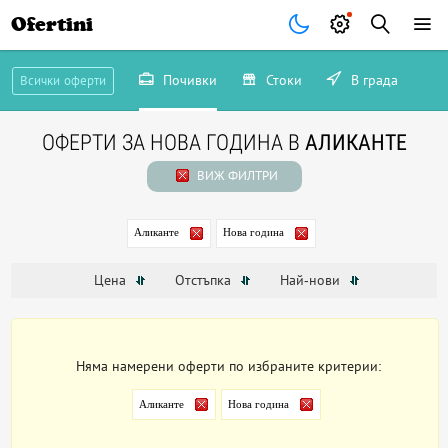
Ofertini
Почивки
Стоки
В града
Всички оферти
ОФЕРТИ ЗА НОВА ГОДИНА В
АЛИКАНТЕ
ВИЖ ФИЛТРИ
Аликанте
Нова година
Цена
Отстъпка
Най-нови
Няма намерени оферти по избраните критерии:
Аликанте
Нова година