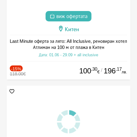
виж офертата
Китен
Last Minute оферта за лято: All Inclusive, реновиран хотел
Атлиман на 100 м от плажа в Китен
Дата: 01.06 - 29.09 + all inclusive
-15%
.30
.17
100
196
/
€
лв.
118.00€