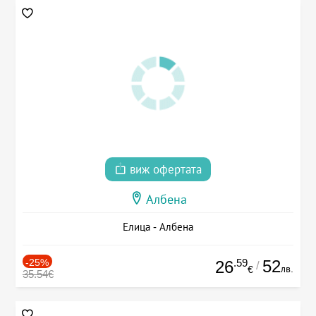
виж офертата
Албена
Елица - Албена
-25%
.59
52
26
/
лв.
€
35.54€