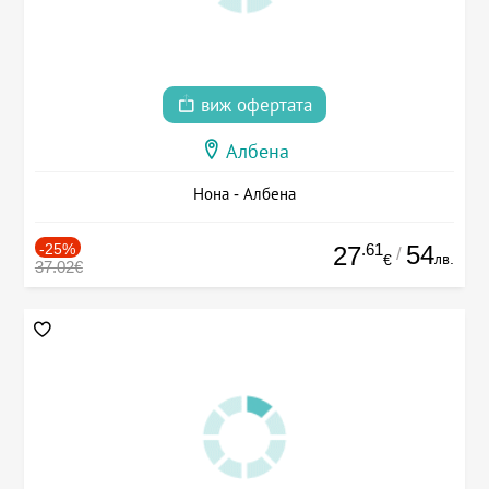
виж офертата
Албена
Нона - Албена
-25%
.61
54
27
/
лв.
€
37.02€