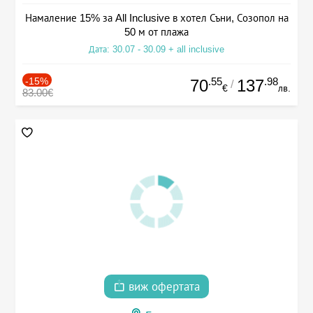
Намаление 15% за All Inclusive в хотел Съни, Созопол на
50 м от плажа
Дата: 30.07 - 30.09 + all inclusive
-15%
.55
.98
70
137
/
€
лв.
83.00€
виж офертата