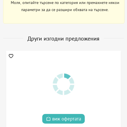
Моля, опитайте търсене по категория или премахнете някои
параметри за да се разшири обхвата на търсене.
Други изгодни предложения
виж офертата