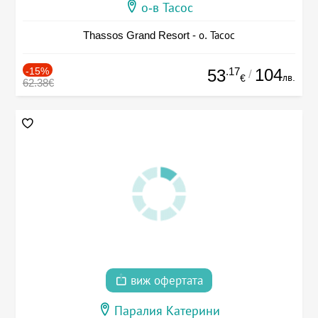
о-в Тасос
Thassos Grand Resort - о. Тасос
-15%
.17
104
53
/
лв.
€
62.38€
виж офертата
Паралия Катерини