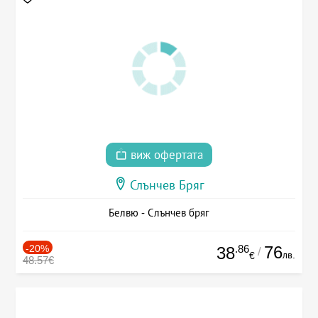
виж офертата
Слънчев Бряг
Белвю - Слънчев бряг
-20%
.86
76
38
/
лв.
€
48.57€