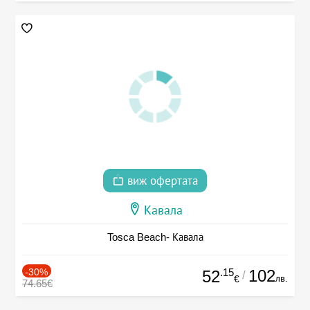
виж офертата
Кавала
Tosca Beach- Кавала
-30%
.15
102
52
/
лв.
€
74.65€