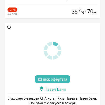
-20%
.79
70
35
/
лв.
€
44.99€
виж офертата
Павел Баня
Луксозен 5-звезден СПА хотел Княз Павел в Павел баня:
Нощувка със закуска и вечеря