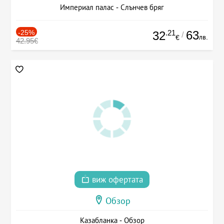
Империал палас - Слънчев бряг
-25%
.21
63
32
/
лв.
€
42.95€
виж офертата
Обзор
Казабланка - Обзор