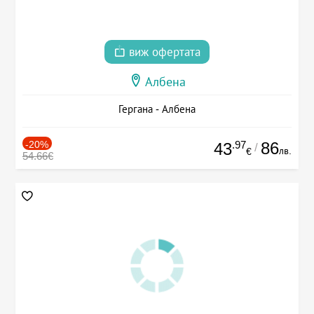
виж офертата
Албена
Гергана - Албена
-20%
.97
86
43
/
лв.
€
54.66€