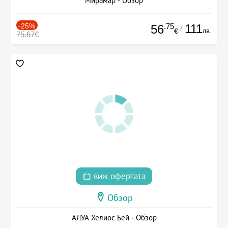
Мирамар - Обзор
-25%
.75
111
56
/
лв.
€
75.67€
виж офертата
Обзор
АЛУА Хелиос Бей - Обзор