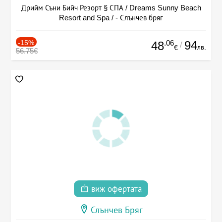
Дрийм Съни Бийч Резорт § СПА / Dreams Sunny Beach
Resort and Spa / - Слънчев бряг
-15%
.06
94
48
/
лв.
€
56.75€
виж офертата
Слънчев Бряг