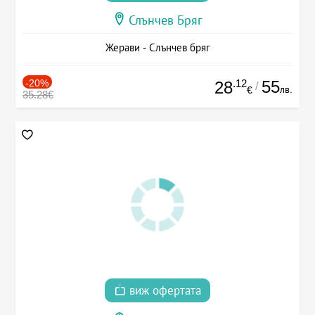
Слънчев Бряг
Жерави - Слънчев бряг
-20%
.12
55
28
/
лв.
€
35.28€
виж офертата