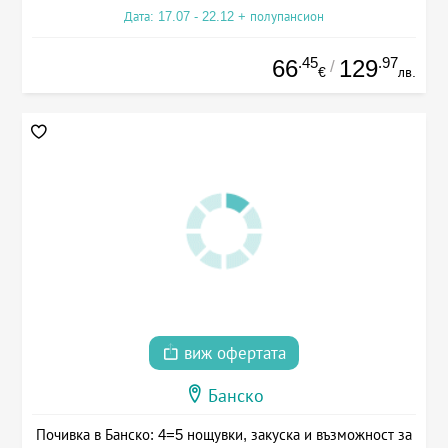
Дата: 17.07 - 22.12 + полупансион
.45
.97
66
129
/
€
лв.
виж офертата
Банско
Почивка в Банско: 4=5 нощувки, закуска и възможност за