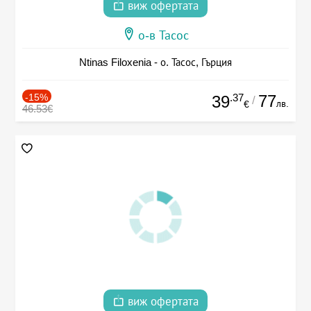
виж офертата
о-в Тасос
Ntinas Filoxenia - о. Тасос, Гърция
-15%
.37
77
39
/
лв.
€
46.53€
виж офертата