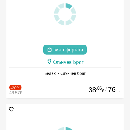
виж офертата
Слънчев Бряг
Белвю - Слънчев бряг
-20%
.86
76
38
/
лв.
€
48.57€