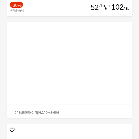
-30%
.15
102
52
/
лв.
€
74.65€
специално предложение