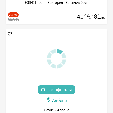
ЕФЕКТ Гранд Виктория - Слънчев бряг
-20%
.42
81
41
/
лв.
€
51.64€
виж офертата
Албена
Оазис - Албена