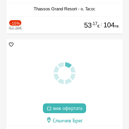
Thassos Grand Resort - о. Тасос
-15%
.17
104
53
/
лв.
€
62.38€
виж офертата
Слънчев Бряг