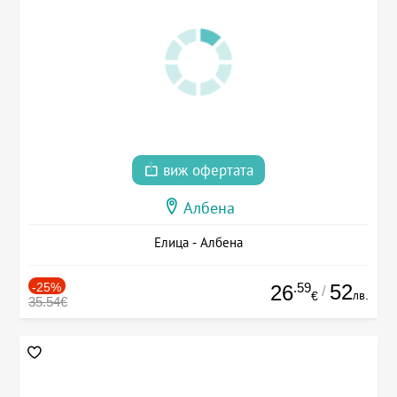
виж офертата
Албена
Елица - Албена
-25%
.59
52
26
/
лв.
€
35.54€