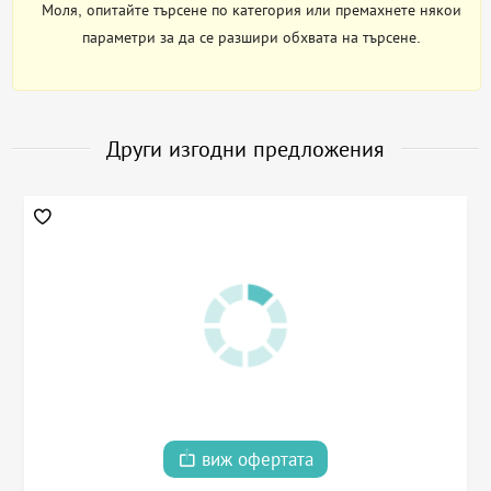
Моля, опитайте търсене по категория или премахнете някои
параметри за да се разшири обхвата на търсене.
Други изгодни предложения
виж офертата