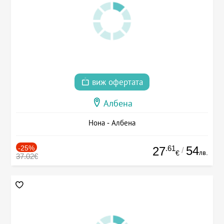
виж офертата
Албена
Нона - Албена
-25%
.61
54
27
/
лв.
€
37.02€