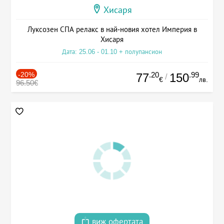
Хисаря
Луксозен СПА релакс в най-новия хотел Империя в
Хисаря
Дата: 25.06 - 01.10 + полупансион
-20%
.20
.99
77
150
/
€
лв.
96.50€
виж офертата