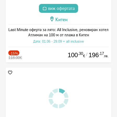
виж офертата
Китен
Last Minute оферта за лято: All Inclusive, реновиран хотел
Атлиман на 100 м от плажа в Китен
Дата: 01.06 - 29.09 + all inclusive
-15%
.30
.17
100
196
/
€
лв.
118.00€