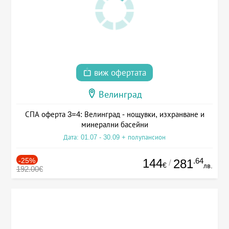
виж офертата
Велинград
СПА оферта 3=4: Велинград - нощувки, изхранване и
минерални басейни
Дата: 01.07 - 30.09 + полупансион
-25%
144
.64
281
/
€
лв.
192.00€