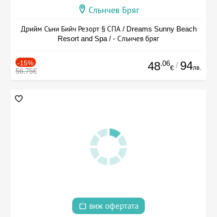
Слънчев Бряг
Дрийм Съни Бийч Резорт § СПА / Dreams Sunny Beach
Resort and Spa / - Слънчев бряг
-15%
.06
94
48
/
лв.
€
56.75€
виж офертата