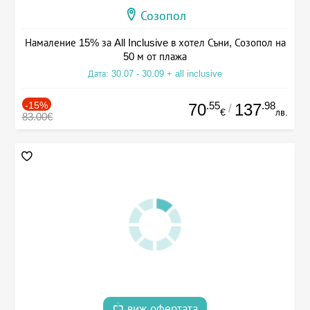
Созопол
Намаление 15% за All Inclusive в хотел Съни, Созопол на
50 м от плажа
Дата: 30.07 - 30.09 + all inclusive
-15%
.55
.98
70
137
/
€
лв.
83.00€
виж офертата