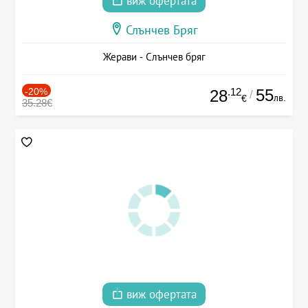
виж офертата
Слънчев Бряг
Жерави - Слънчев бряг
-20%
.12
55
28
/
лв.
€
35.28€
виж офертата