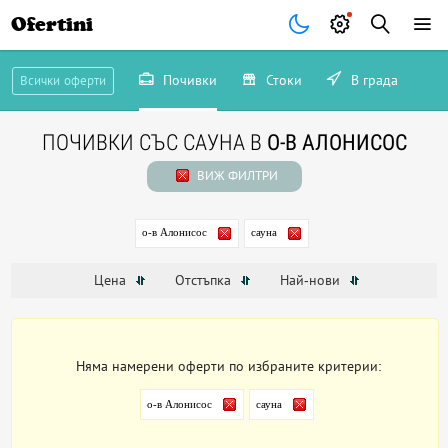
Ofertini
Почивки
Стоки
В града
Всички оферти
ПОЧИВКИ СЪС САУНА В
О-В АЛОНИСОС
ВИЖ ФИЛТРИ
о-в Алонисос
сауна
Цена
Отстъпка
Най-нови
Няма намерени оферти по избраните критерии:
о-в Алонисос
сауна