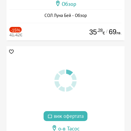
Обзор
СОЛ Луна Бей - Обзор
-15%
.28
69
35
/
лв.
€
41.42€
виж офертата
о-в Тасос