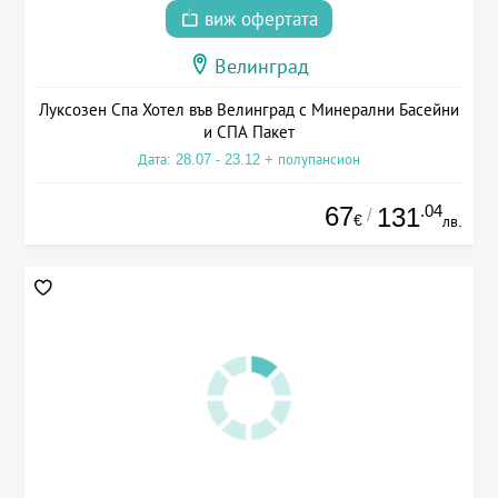
виж офертата
Велинград
Луксозен Спа Хотел във Велинград с Минерални Басейни
и СПА Пакет
Дата: 28.07 - 23.12 + полупансион
67
.04
131
/
€
лв.