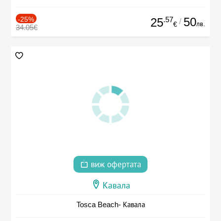
-25%
.57
50
25
/
лв.
€
34.05€
виж офертата
Кавала
Tosca Beach- Кавала