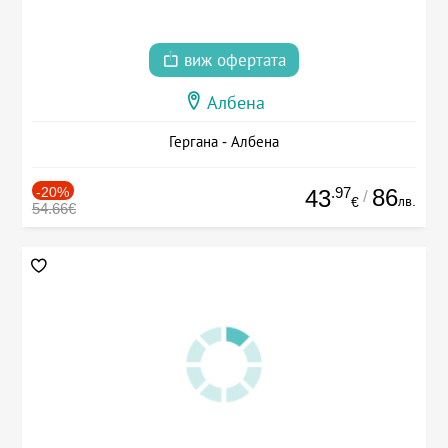
виж офертата
Албена
Гергана - Албена
-20%
.97
86
43
/
лв.
€
54.66€