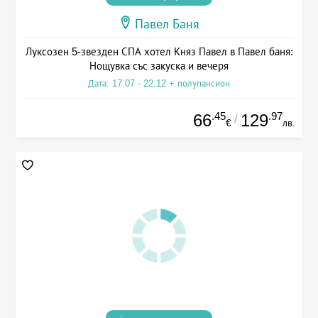
Павел Баня
Луксозен 5-звезден СПА хотел Княз Павел в Павел баня:
Нощувка със закуска и вечеря
Дата: 17.07 - 22.12 + полупансион
.45
.97
66
129
/
€
лв.