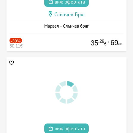
виж офертата
Слънчев Бряг
Марвел - Слънчев бряг
-30%
.28
69
35
/
лв.
€
50.11€
виж офертата