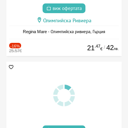
виж офертата
Олимпийска Ривиера
Regina Mare - Олимпийска ривиера, Гърция
-16%
.47
42
21
/
лв.
€
25.57€