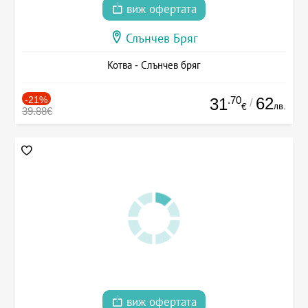
виж офертата
Слънчев Бряг
Котва - Слънчев бряг
-21%
.70
62
31
/
лв.
€
39.88€
виж офертата