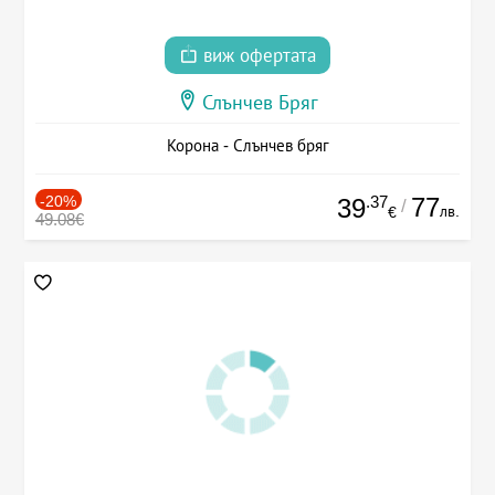
виж офертата
Слънчев Бряг
Корона - Слънчев бряг
-20%
.37
77
39
/
лв.
€
49.08€