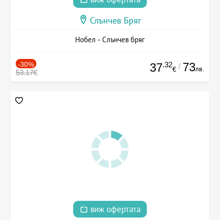
Слънчев Бряг
Нобел - Слънчев бряг
-30%
.32
73
37
/
лв.
€
53.17€
виж офертата