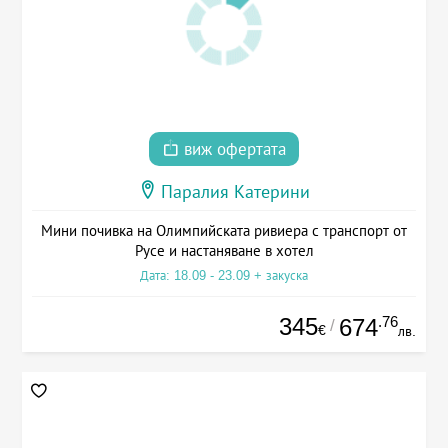
виж офертата
Паралия Катерини
Мини почивка на Олимпийската ривиера с транспорт от
Русе и настаняване в хотел
Дата: 18.09 - 23.09 + закуска
345
.76
674
/
€
лв.