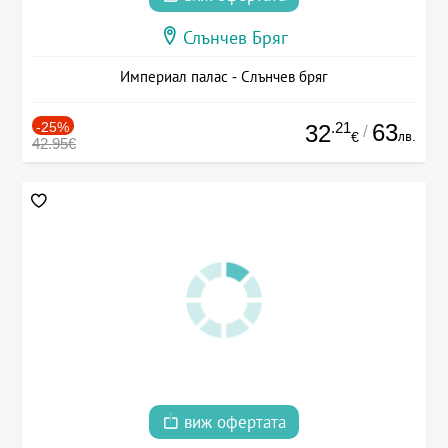
Слънчев Бряг
Империал палас - Слънчев бряг
-25%
.21
63
32
/
лв.
€
42.95€
виж офертата