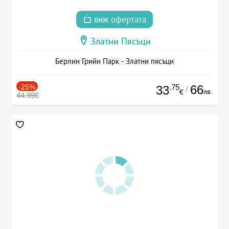
виж офертата
Златни Пясъци
Берлин Грийн Парк - Златни пясъци
-25%
.75
66
33
/
лв.
€
44.99€