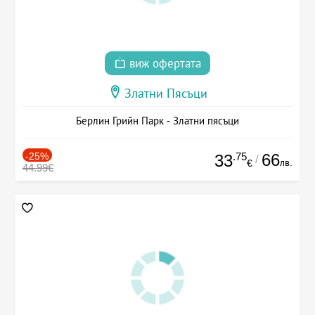
виж офертата
Златни Пясъци
Берлин Грийн Парк - Златни пясъци
-25%
.75
66
33
/
лв.
€
44.99€