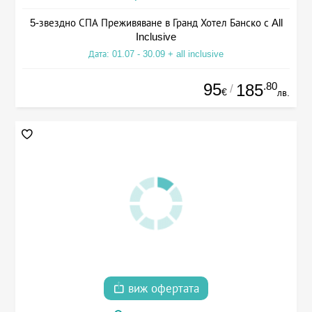
5-звездно СПА Преживяване в Гранд Хотел Банско с All
Inclusive
Дата: 01.07 - 30.09 + all inclusive
95
.80
185
/
€
лв.
виж офертата