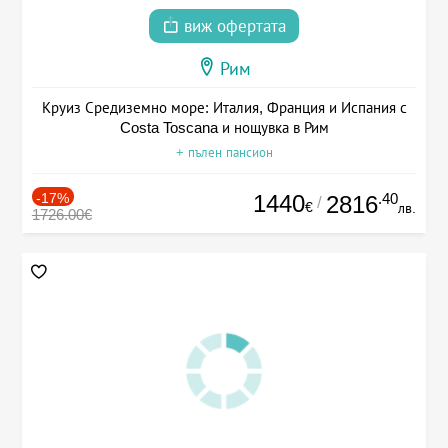
виж офертата
Рим
Круиз Средиземно море: Италия, Франция и Испания с
Costa Toscana и нощувка в Рим
+ пълен пансион
-17%
1440
.40
2816
/
€
лв.
1726.00€