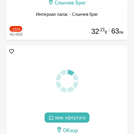
Слънчев Бряг
Империал палас - Слънчев бряг
-25%
.21
63
32
/
лв.
€
42.95€
виж офертата
Обзор