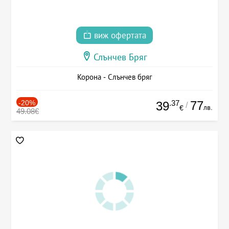
виж офертата
Слънчев Бряг
Корона - Слънчев бряг
-20%
.37
77
39
/
лв.
€
49.08€