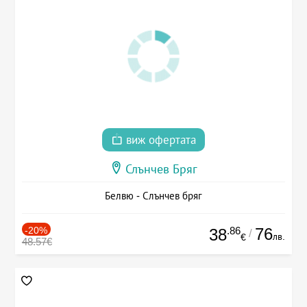
виж офертата
Слънчев Бряг
Белвю - Слънчев бряг
-20%
.86
76
38
/
лв.
€
48.57€