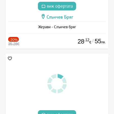
виж офертата
Слънчев Бряг
Жерави - Слънчев бряг
-20%
.12
55
28
/
лв.
€
35.28€