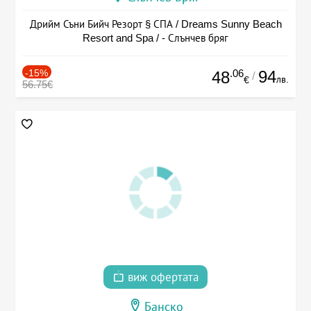
Дрийм Съни Бийч Резорт § СПА / Dreams Sunny Beach
Resort and Spa / - Слънчев бряг
-15%
.06
94
48
/
лв.
€
56.75€
виж офертата
Банско