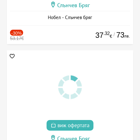
Слънчев Бряг
Нобел - Слънчев бряг
-30%
.32
73
37
/
лв.
€
53.17€
виж офертата
Слънчев Бряг