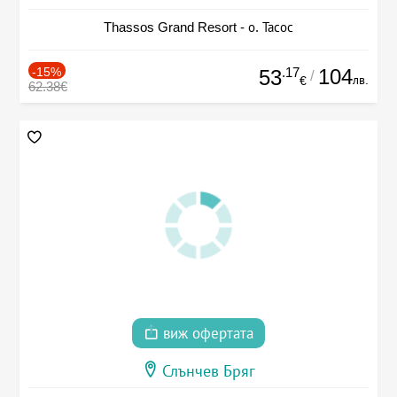
Thassos Grand Resort - о. Тасос
-15%
.17
104
53
/
лв.
€
62.38€
виж офертата
Слънчев Бряг