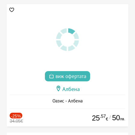
виж офертата
Албена
Оазис - Албена
-25%
.57
50
25
/
лв.
€
34.05€