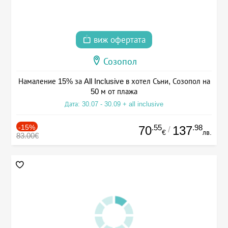
виж офертата
Созопол
Намаление 15% за All Inclusive в хотел Съни, Созопол на
50 м от плажа
Дата: 30.07 - 30.09 + all inclusive
-15%
.55
.98
70
137
/
€
лв.
83.00€