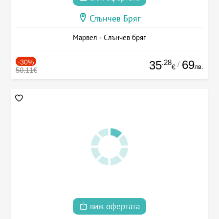
Слънчев Бряг
Марвел - Слънчев бряг
-30%
.28
69
35
/
лв.
€
50.11€
виж офертата