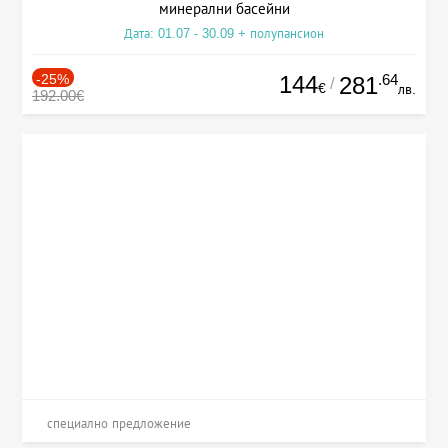
минерални басейни
Дата: 01.07 - 30.09 + полупансион
-25%
144
.64
281
/
€
лв.
192.00€
специално предложение