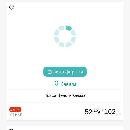
виж офертата
Кавала
Tosca Beach- Кавала
-30%
.15
102
52
/
лв.
€
74.65€