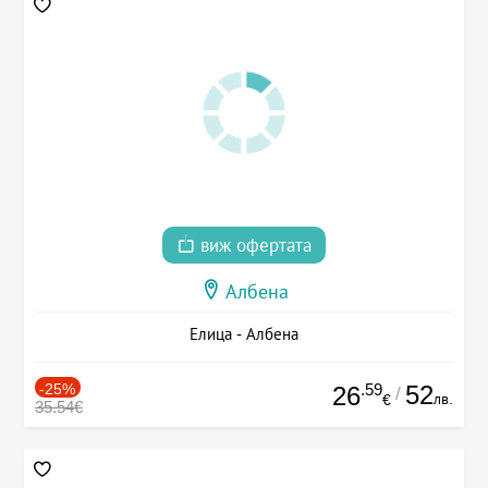
виж офертата
Албена
Елица - Албена
-25%
.59
52
26
/
лв.
€
35.54€