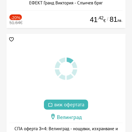
ЕФЕКТ Гранд Виктория - Слънчев бряг
-20%
.42
81
41
/
лв.
€
51.64€
виж офертата
Велинград
СПА оферта 3=4: Велинград - нощувки, изхранване и