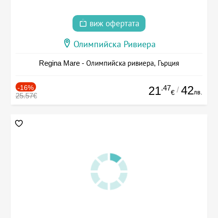
виж офертата
Олимпийска Ривиера
Regina Mare - Олимпийска ривиера, Гърция
-16%
.47
42
21
/
лв.
€
25.57€