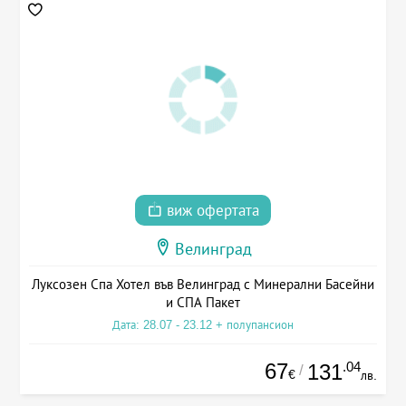
виж офертата
Велинград
Луксозен Спа Хотел във Велинград с Минерални Басейни
и СПА Пакет
Дата: 28.07 - 23.12 + полупансион
67
.04
131
/
€
лв.