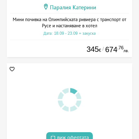
Паралия Катерини
Мини почивка на Олимпийската ривиера с транспорт от
Русе и настаняване в хотел
Дата: 18.09 - 23.09 + закуска
345
.76
674
/
€
лв.
виж офертата