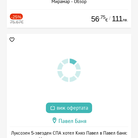
Мирамар - Обзор
-25%
.75
111
56
/
лв.
€
75.67€
виж офертата
Павел Баня
Луксозен 5-звезден СПА хотел Княз Павел в Павел баня: