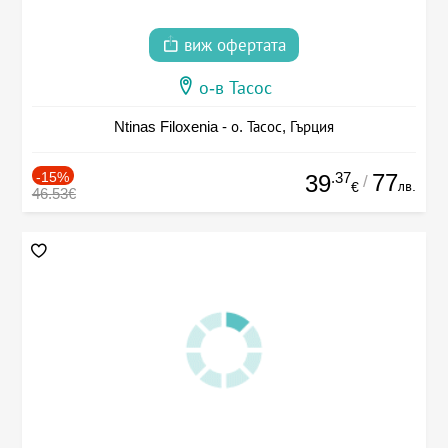
виж офертата
о-в Тасос
Ntinas Filoxenia - о. Тасос, Гърция
-15%
.37
77
39
/
лв.
€
46.53€