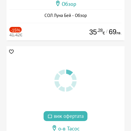
Обзор
СОЛ Луна Бей - Обзор
-15%
.28
69
35
/
лв.
€
41.42€
виж офертата
о-в Тасос