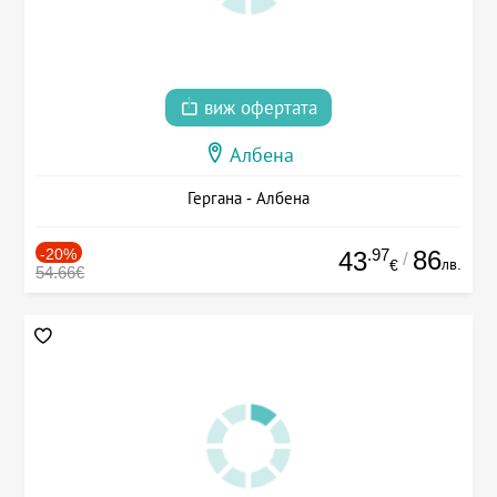
виж офертата
Албена
Гергана - Албена
-20%
.97
86
43
/
лв.
€
54.66€