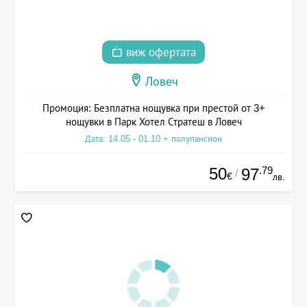
виж офертата
Ловеч
Промоция: Безплатна нощувка при престой от 3+
нощувки в Парк Хотел Стратеш в Ловеч
Дата: 14.05 - 01.10 + полупансион
50
.79
97
/
€
лв.