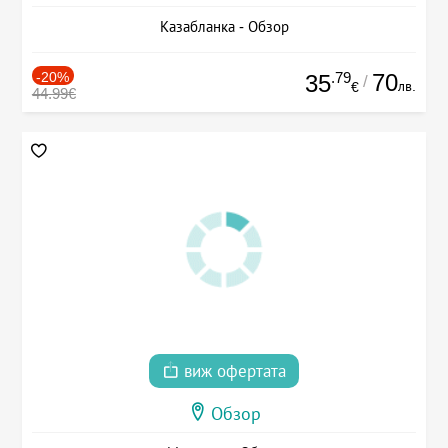
Казабланка - Обзор
-20%
.79
70
35
/
лв.
€
44.99€
виж офертата
Обзор