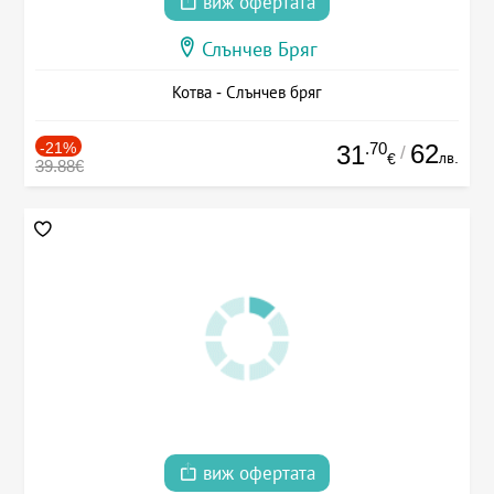
виж офертата
Слънчев Бряг
Котва - Слънчев бряг
-21%
.70
62
31
/
лв.
€
39.88€
виж офертата