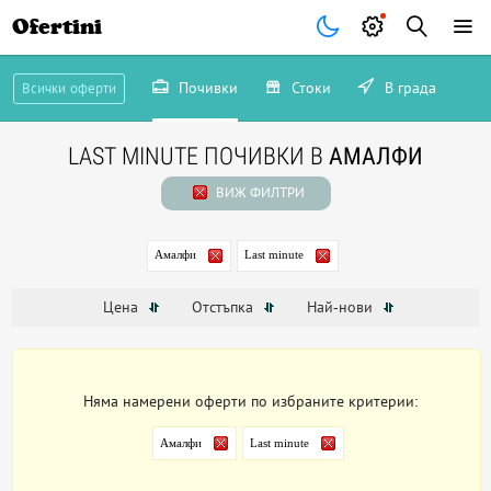
Ofertini
Почивки
Стоки
В града
Всички оферти
LAST MINUTE ПОЧИВКИ В
АМАЛФИ
ВИЖ ФИЛТРИ
Амалфи
Last minute
Цена
Отстъпка
Най-нови
Няма намерени оферти по избраните критерии:
Амалфи
Last minute