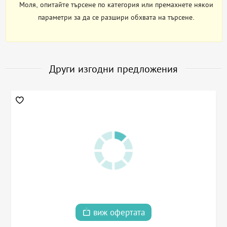
Моля, опитайте търсене по категория или премахнете някои
параметри за да се разшири обхвата на търсене.
Други изгодни предложения
виж офертата