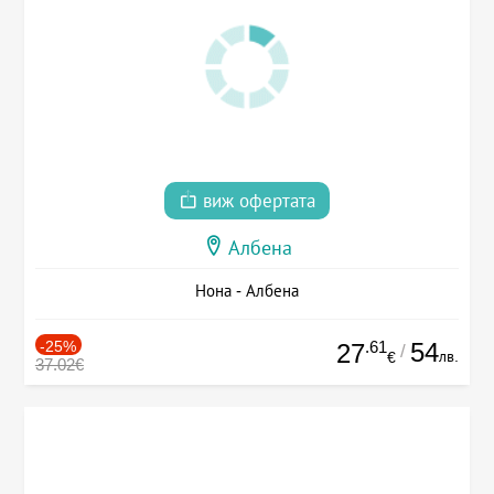
виж офертата
Албена
Нона - Албена
-25%
.61
54
27
/
лв.
€
37.02€