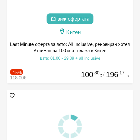
виж офертата
Китен
Last Minute оферта за лято: All Inclusive, реновиран хотел
Атлиман на 100 м от плажа в Китен
Дата: 01.06 - 29.09 + all inclusive
-15%
.30
.17
100
196
/
€
лв.
118.00€