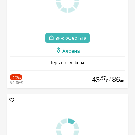
виж офертата
Албена
Гергана - Албена
-20%
.97
86
43
/
лв.
€
54.66€