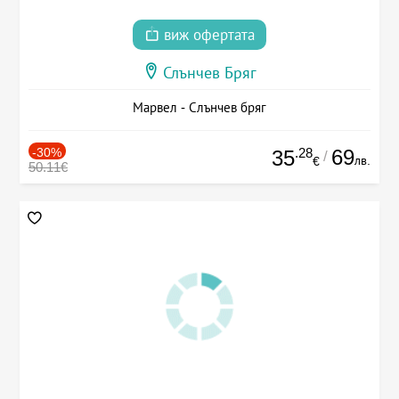
виж офертата
Слънчев Бряг
Марвел - Слънчев бряг
-30%
.28
69
35
/
лв.
€
50.11€