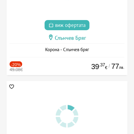
виж офертата
Слънчев Бряг
Корона - Слънчев бряг
-20%
.37
77
39
/
лв.
€
49.08€