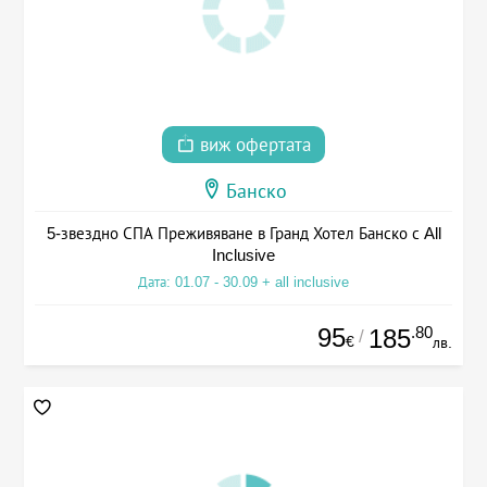
виж офертата
Банско
5-звездно СПА Преживяване в Гранд Хотел Банско с All
Inclusive
Дата: 01.07 - 30.09 + all inclusive
95
.80
185
/
€
лв.