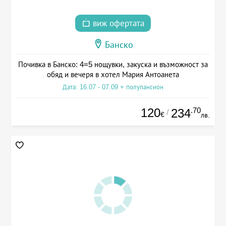
виж офертата
Банско
Почивка в Банско: 4=5 нощувки, закуска и възможност за
обяд и вечеря в хотел Мария Антоанета
Дата: 16.07 - 07.09 + полупансион
120
.70
234
/
€
лв.