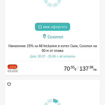
виж офертата
Созопол
Намаление 15% за All Inclusive в хотел Съни, Созопол на
50 м от плажа
Дата: 30.07 - 30.09 + all inclusive
-15%
.55
.98
70
137
/
€
лв.
83.00€