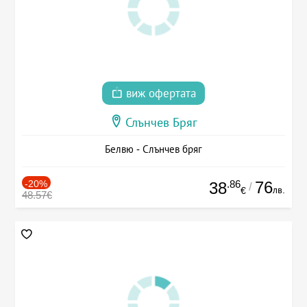
виж офертата
Слънчев Бряг
Белвю - Слънчев бряг
-20%
.86
76
38
/
лв.
€
48.57€