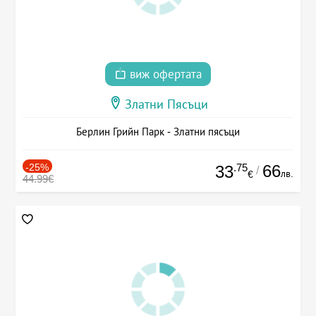
виж офертата
Златни Пясъци
Берлин Грийн Парк - Златни пясъци
-25%
.75
66
33
/
лв.
€
44.99€