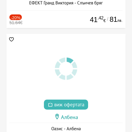
ЕФЕКТ Гранд Виктория - Слънчев бряг
-20%
.42
81
41
/
лв.
€
51.64€
виж офертата
Албена
Оазис - Албена