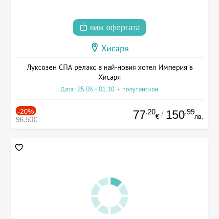
виж офертата
Хисаря
Луксозен СПА релакс в най-новия хотел Империя в
Хисаря
Дата: 25.06 - 01.10 + полупансион
-20%
.20
.99
77
150
/
€
лв.
96.50€