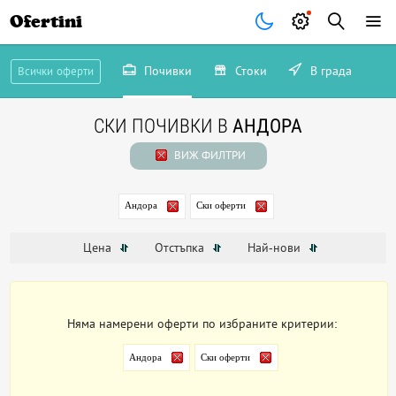
Ofertini
Почивки
Стоки
В града
Всички оферти
СКИ ПОЧИВКИ В
АНДОРА
ВИЖ ФИЛТРИ
Андора
Ски оферти
Цена
Отстъпка
Най-нови
Няма намерени оферти по избраните критерии:
Андора
Ски оферти