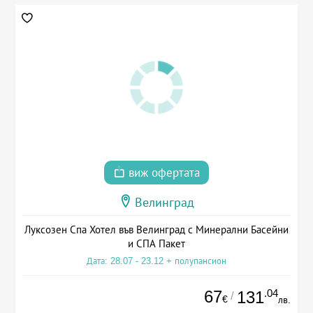
виж офертата
Велинград
Луксозен Спа Хотел във Велинград с Минерални Басейни
и СПА Пакет
Дата: 28.07 - 23.12 + полупансион
67
.04
131
/
€
лв.