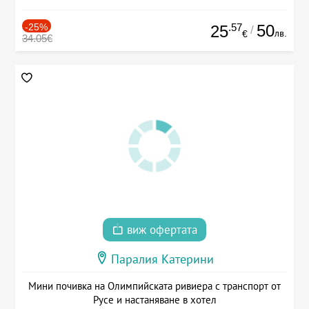
-25%
.57
50
25
/
лв.
€
34.05€
виж офертата
Паралия Катерини
Мини почивка на Олимпийската ривиера с транспорт от
Русе и настаняване в хотел