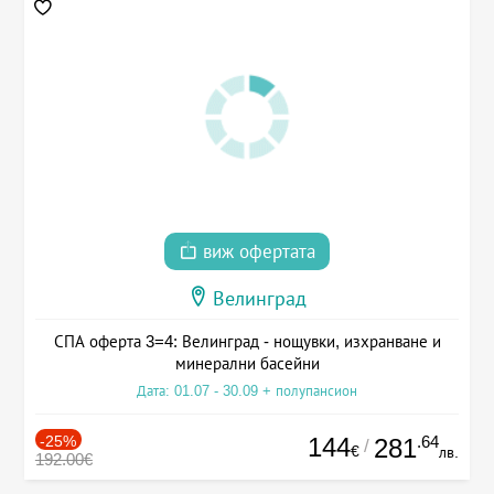
виж офертата
Велинград
СПА оферта 3=4: Велинград - нощувки, изхранване и
минерални басейни
Дата: 01.07 - 30.09 + полупансион
-25%
144
.64
281
/
€
лв.
192.00€