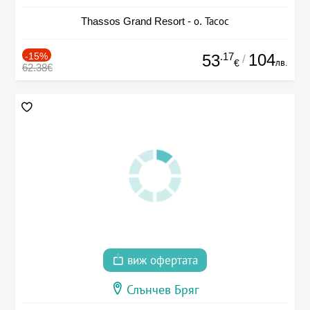
Thassos Grand Resort - о. Тасос
-15%
.17
104
53
/
лв.
€
62.38€
виж офертата
Слънчев Бряг