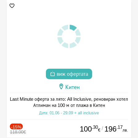
виж офертата
Китен
Last Minute оферта за лято: All Inclusive, реновиран хотел
Атлиман на 100 м от плажа в Китен
Дата: 01.06 - 29.09 + all inclusive
-15%
.30
.17
100
196
/
€
лв.
118.00€