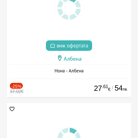
виж офертата
Албена
Нона - Албена
-25%
.61
54
27
/
лв.
€
37.02€