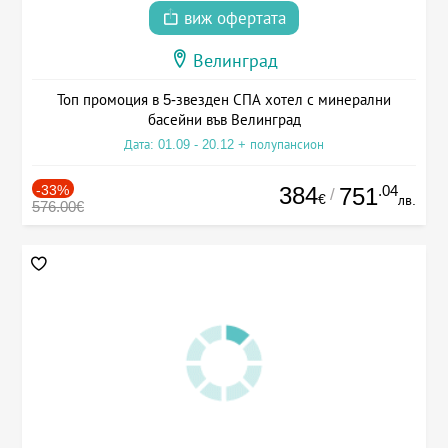
виж офертата
Велинград
Топ промоция в 5-звезден СПА хотел с минерални
басейни във Велинград
Дата: 01.09 - 20.12 + полупансион
-33%
384
.04
751
/
€
лв.
576.00€