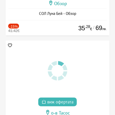
Обзор
СОЛ Луна Бей - Обзор
-15%
.28
69
35
/
лв.
€
41.42€
виж офертата
о-в Тасос