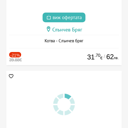
виж офертата
Слънчев Бряг
Котва - Слънчев бряг
-21%
.70
62
31
/
лв.
€
39.88€