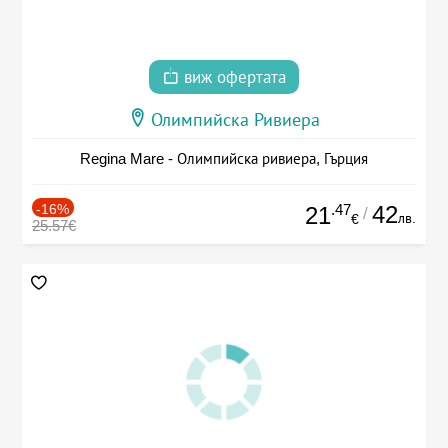
виж офертата
Олимпийска Ривиера
Regina Mare - Олимпийска ривиера, Гърция
-16%
.47
42
21
/
лв.
€
25.57€