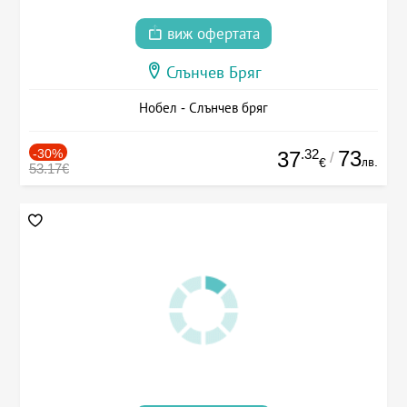
виж офертата
Слънчев Бряг
Нобел - Слънчев бряг
-30%
.32
73
37
/
лв.
€
53.17€