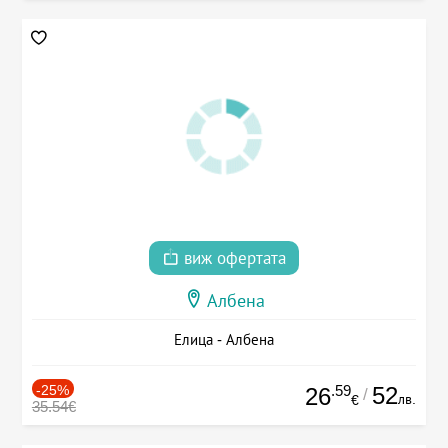
виж офертата
Албена
Елица - Албена
-25%
.59
52
26
/
лв.
€
35.54€