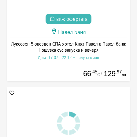
виж офертата
Павел Баня
Луксозен 5-звезден СПА хотел Княз Павел в Павел баня:
Нощувка със закуска и вечеря
Дата: 17.07 - 22.12 + полупансион
.45
.97
66
129
/
€
лв.