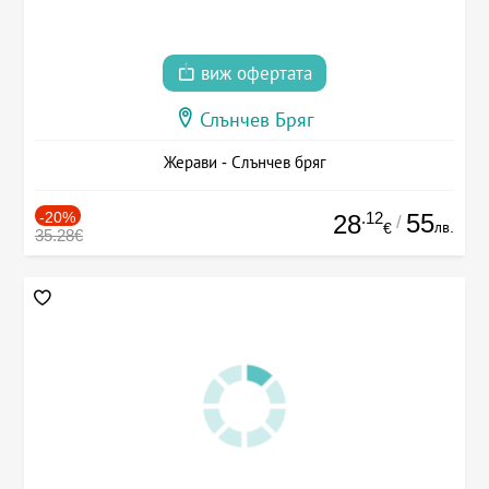
виж офертата
Слънчев Бряг
Жерави - Слънчев бряг
-20%
.12
55
28
/
лв.
€
35.28€