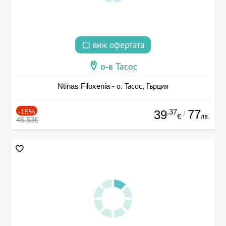
виж офертата
о-в Тасос
Ntinas Filoxenia - о. Тасос, Гърция
-15%
.37
77
39
/
лв.
€
46.53€