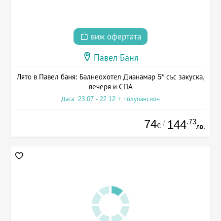
виж офертата
Павел Баня
Лято в Павел баня: Балнеохотел Дианамар 5* със закуска,
вечеря и СПА
Дата: 23.07 - 22.12 + полупансион
74
.73
144
/
€
лв.