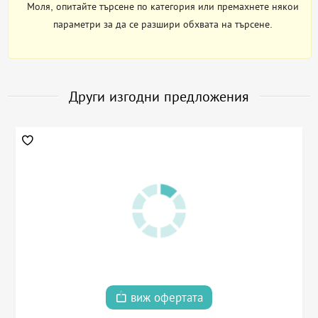
Моля, опитайте търсене по категория или премахнете някои
параметри за да се разшири обхвата на търсене.
Други изгодни предложения
виж офертата