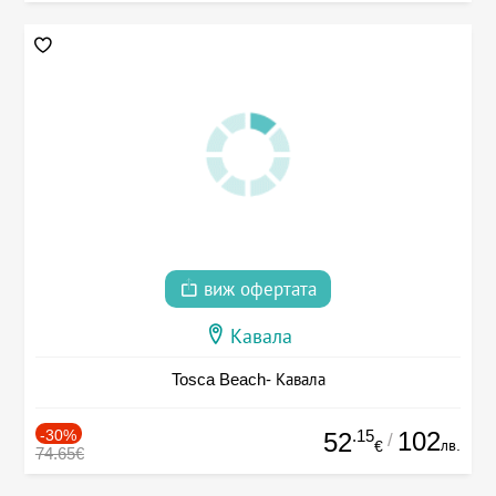
виж офертата
Кавала
Tosca Beach- Кавала
-30%
.15
102
52
/
лв.
€
74.65€