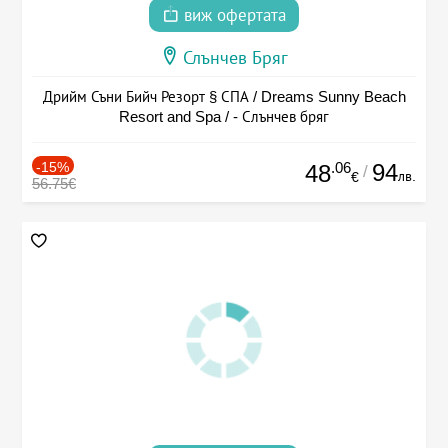
виж офертата
Слънчев Бряг
Дрийм Съни Бийч Резорт § СПА / Dreams Sunny Beach
Resort and Spa / - Слънчев бряг
-15%
.06
94
48
/
лв.
€
56.75€