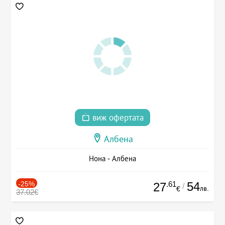
виж офертата
Албена
Нона - Албена
-25%
.61
54
27
/
лв.
€
37.02€