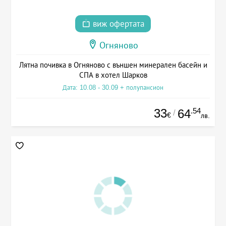
виж офертата
Огняново
Лятна почивка в Огняново с външен минерален басейн и
СПА в хотел Шарков
Дата: 10.08 - 30.09 + полупансион
33
.54
64
/
€
лв.