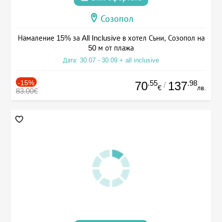
Созопол
Намаление 15% за All Inclusive в хотел Съни, Созопол на
50 м от плажа
Дата: 30.07 - 30.09 + all inclusive
-15%
.55
.98
70
137
/
€
лв.
83.00€