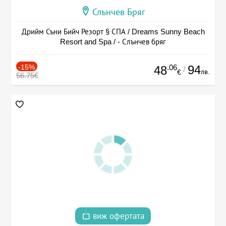
Слънчев Бряг
Дрийм Съни Бийч Резорт § СПА / Dreams Sunny Beach
Resort and Spa / - Слънчев бряг
-15%
.06
94
48
/
лв.
€
56.75€
виж офертата