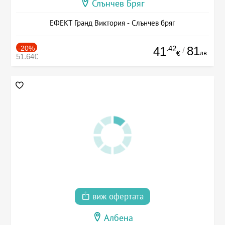
Слънчев Бряг
ЕФЕКТ Гранд Виктория - Слънчев бряг
-20%
.42
81
41
/
лв.
€
51.64€
виж офертата
Албена