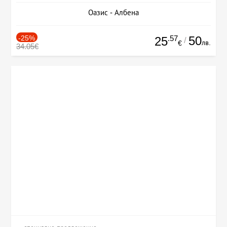
Оазис - Албена
-25%
.57
50
25
/
лв.
€
34.05€