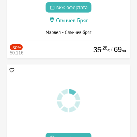
виж офертата
Слънчев Бряг
Марвел - Слънчев бряг
-30%
.28
69
35
/
лв.
€
50.11€