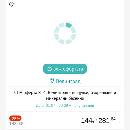
виж офертата
Велинград
СПА оферта 3=4: Велинград - нощувки, изхранване и
минерални басейни
Дата: 01.07 - 30.09 + полупансион
-25%
144
.64
281
/
€
лв.
192.00€