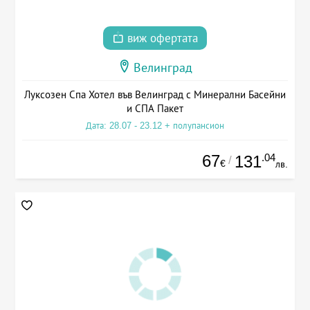
виж офертата
Велинград
Луксозен Спа Хотел във Велинград с Минерални Басейни
и СПА Пакет
Дата: 28.07 - 23.12 + полупансион
67
.04
131
/
€
лв.