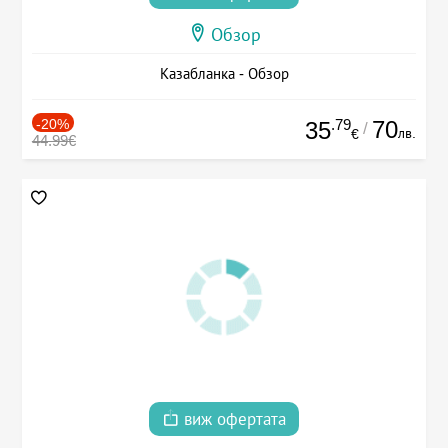
Обзор
Казабланка - Обзор
-20%
.79
70
35
/
лв.
€
44.99€
виж офертата