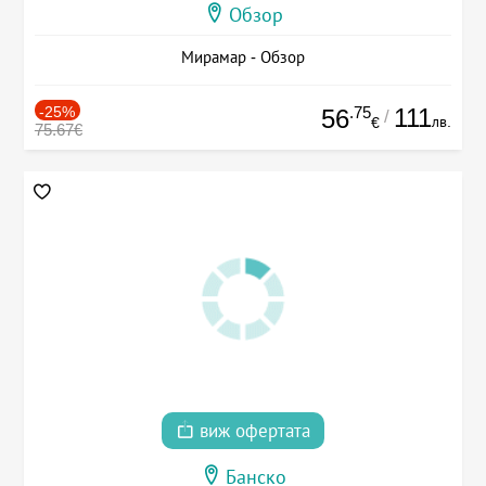
Обзор
Мирамар - Обзор
-25%
.75
111
56
/
лв.
€
75.67€
виж офертата
Банско