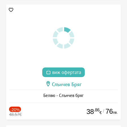
виж офертата
Слънчев Бряг
Белвю - Слънчев бряг
-20%
.86
76
38
/
лв.
€
48.57€