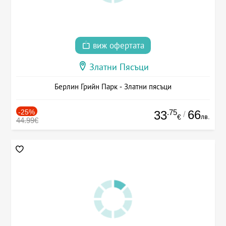
виж офертата
Златни Пясъци
Берлин Грийн Парк - Златни пясъци
-25%
.75
66
33
/
лв.
€
44.99€