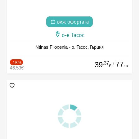
виж офертата
о-в Тасос
Ntinas Filoxenia - о. Тасос, Гърция
-15%
.37
77
39
/
лв.
€
46.53€