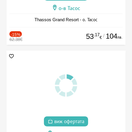
о-в Тасос
Thassos Grand Resort - о. Тасос
-15%
.17
104
53
/
лв.
€
62.38€
виж офертата