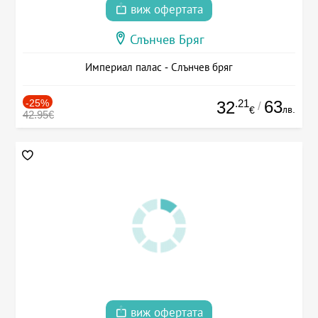
виж офертата
Слънчев Бряг
Империал палас - Слънчев бряг
-25%
.21
63
32
/
лв.
€
42.95€
виж офертата