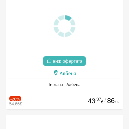
виж офертата
Албена
Гергана - Албена
-20%
.97
86
43
/
лв.
€
54.66€