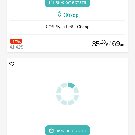
виж офертата
Обзор
СОЛ Луна Бей - Обзор
-15%
.28
69
35
/
лв.
€
41.42€
виж офертата