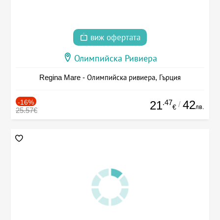
виж офертата
Олимпийска Ривиера
Regina Mare - Олимпийска ривиера, Гърция
-16%
.47
42
21
/
лв.
€
25.57€