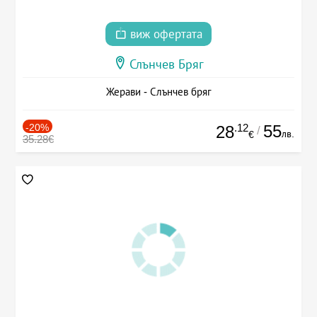
виж офертата
Слънчев Бряг
Жерави - Слънчев бряг
-20%
.12
55
28
/
лв.
€
35.28€