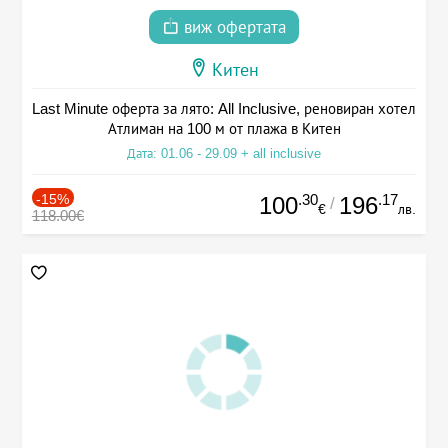
виж офертата
Китен
Last Minute оферта за лято: All Inclusive, реновиран хотел
Атлиман на 100 м от плажа в Китен
Дата: 01.06 - 29.09 + all inclusive
-15%
.30
.17
100
196
/
€
лв.
118.00€