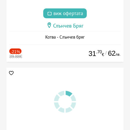
виж офертата
Слънчев Бряг
Котва - Слънчев бряг
-21%
.70
62
31
/
лв.
€
39.88€