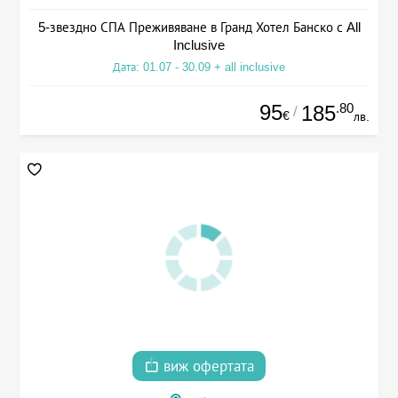
5-звездно СПА Преживяване в Гранд Хотел Банско с All
Inclusive
Дата: 01.07 - 30.09 + all inclusive
95
.80
185
/
€
лв.
виж офертата