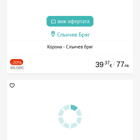
виж офертата
Слънчев Бряг
Корона - Слънчев бряг
-20%
.37
77
39
/
лв.
€
49.08€