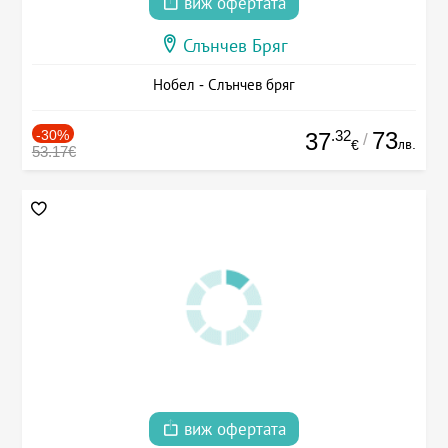
виж офертата
Слънчев Бряг
Нобел - Слънчев бряг
-30%
.32
73
37
/
лв.
€
53.17€
виж офертата