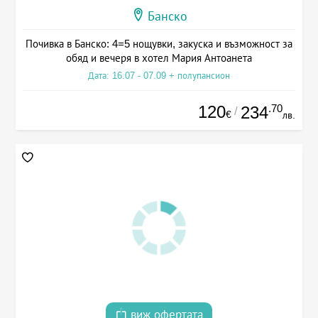
Банско
Почивка в Банско: 4=5 нощувки, закуска и възможност за
обяд и вечеря в хотел Мария Антоанета
Дата: 16.07 - 07.09 + полупансион
120
.70
234
/
€
лв.
виж офертата