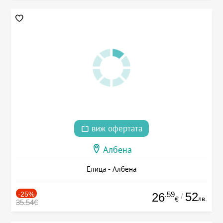
виж офертата
Албена
Елица - Албена
-25%
.59
52
26
/
лв.
€
35.54€