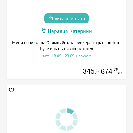
виж офертата
Паралия Катерини
Мини почивка на Олимпийската ривиера с транспорт от
Русе и настаняване в хотел
Дата: 18.09 - 23.09 + закуска
345
.76
674
/
€
лв.