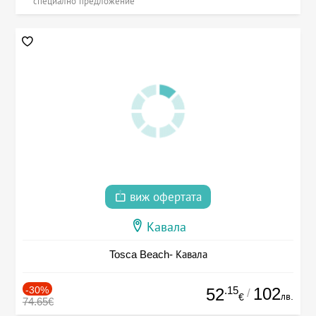
специално предложение
виж офертата
Кавала
Tosca Beach- Кавала
-30%
.15
102
52
/
лв.
€
74.65€