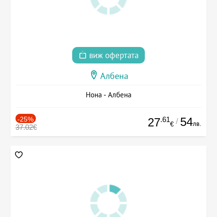
виж офертата
Албена
Нона - Албена
-25%
.61
54
27
/
лв.
€
37.02€