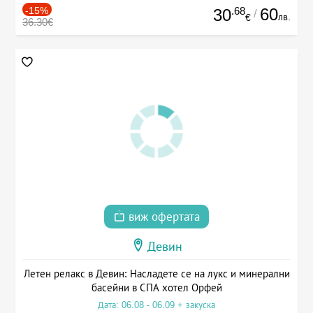
-15%
.68
60
30
/
лв.
€
36.30€
виж офертата
Девин
Летен релакс в Девин: Насладете се на лукс и минерални
басейни в СПА хотел Орфей
Дата: 06.08 - 06.09 + закуска