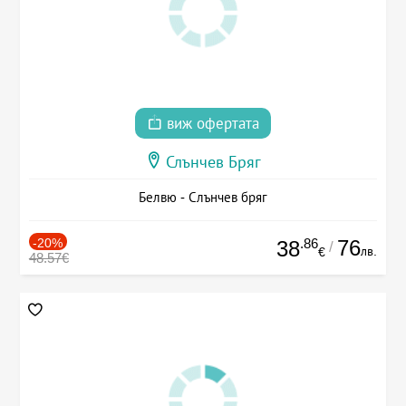
виж офертата
Слънчев Бряг
Белвю - Слънчев бряг
-20%
.86
76
38
/
лв.
€
48.57€