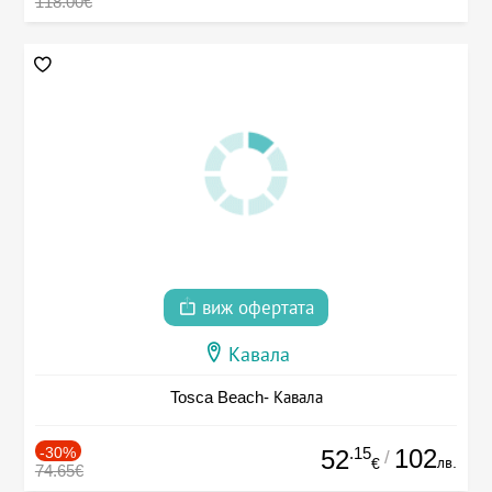
118.00€
виж офертата
Кавала
Tosca Beach- Кавала
-30%
.15
102
52
/
лв.
€
74.65€