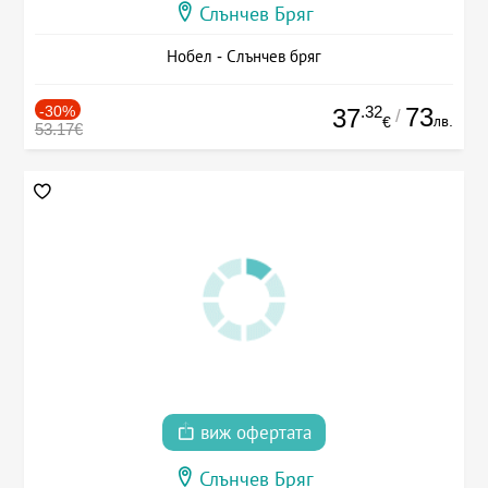
Слънчев Бряг
Нобел - Слънчев бряг
-30%
.32
73
37
/
лв.
€
53.17€
виж офертата
Слънчев Бряг