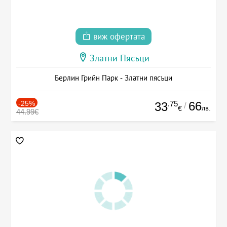
виж офертата
Златни Пясъци
Берлин Грийн Парк - Златни пясъци
-25%
.75
66
33
/
лв.
€
44.99€