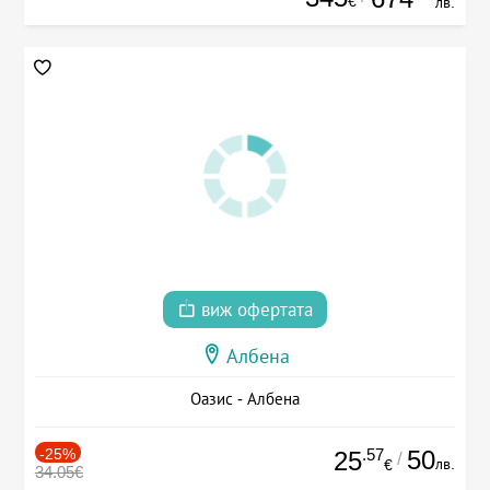
€
лв.
виж офертата
Албена
Оазис - Албена
-25%
.57
50
25
/
лв.
€
34.05€