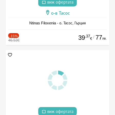
виж офертата
о-в Тасос
Ntinas Filoxenia - о. Тасос, Гърция
-15%
.37
77
39
/
лв.
€
46.53€
виж офертата