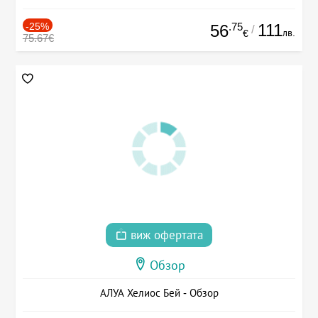
-25%
.75
111
56
/
лв.
€
75.67€
виж офертата
Обзор
АЛУА Хелиос Бей - Обзор