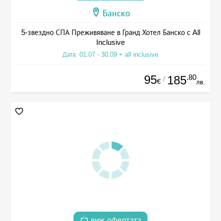
Банско
5-звездно СПА Преживяване в Гранд Хотел Банско с All
Inclusive
Дата: 01.07 - 30.09 + all inclusive
95
.80
185
/
€
лв.
виж офертата