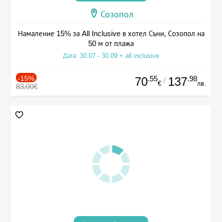
Созопол
Намаление 15% за All Inclusive в хотел Съни, Созопол на
50 м от плажа
Дата: 30.07 - 30.09 + all inclusive
-15%
.55
.98
70
137
/
€
лв.
83.00€