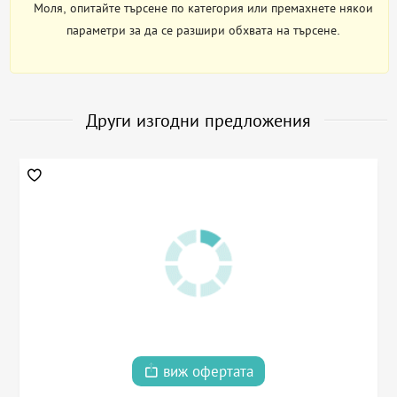
Моля, опитайте търсене по категория или премахнете някои
параметри за да се разшири обхвата на търсене.
Други изгодни предложения
виж офертата