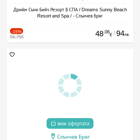
Дрийм Съни Бийч Резорт § СПА / Dreams Sunny Beach
Resort and Spa / - Слънчев бряг
-15%
.06
94
48
/
лв.
€
56.75€
виж офертата
Слънчев Бряг