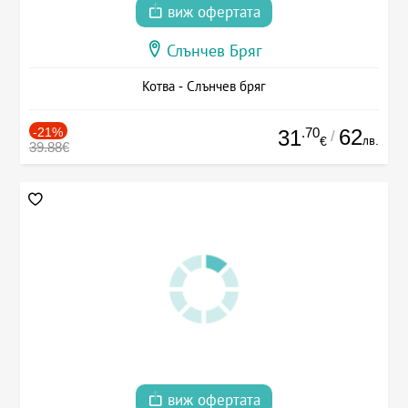
виж офертата
Слънчев Бряг
Котва - Слънчев бряг
-21%
.70
62
31
/
лв.
€
39.88€
виж офертата