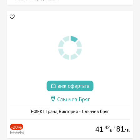
виж офертата
Слънчев Бряг
ЕФЕКТ Гранд Виктория - Слънчев бряг
-20%
.42
81
41
/
лв.
€
51.64€