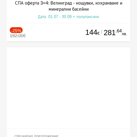
СПА оферта 3=4: Велинград - нощувки, изхранване и
минерални басейни
Дата: 01.07 - 30.09 + полупансион
-25%
144
.64
281
/
€
лв.
192.00€
специално предложение