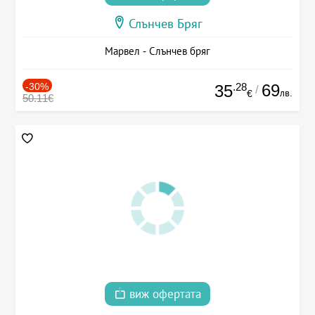
Слънчев Бряг
Марвел - Слънчев бряг
-30%
.28
69
35
/
лв.
€
50.11€
виж офертата