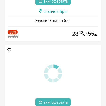
виж офертата
Слънчев Бряг
Жерави - Слънчев бряг
-20%
.12
55
28
/
лв.
€
35.28€
виж офертата