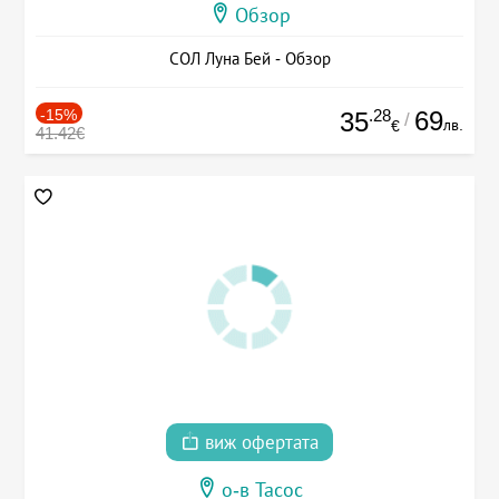
Обзор
СОЛ Луна Бей - Обзор
-15%
.28
69
35
/
лв.
€
41.42€
виж офертата
о-в Тасос