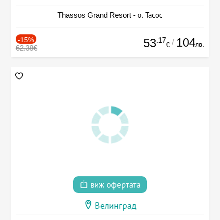
Thassos Grand Resort - о. Тасос
-15%
.17
104
53
/
лв.
€
62.38€
виж офертата
Велинград