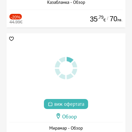
Казабланка - Обзор
-20%
.79
70
35
/
лв.
€
44.99€
виж офертата
Обзор
Мирамар - Обзор