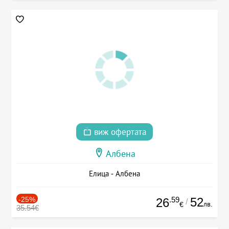
виж офертата
Албена
Елица - Албена
-25%
.59
52
26
/
лв.
€
35.54€