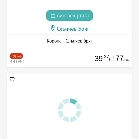
виж офертата
Слънчев Бряг
Корона - Слънчев бряг
-20%
.37
77
39
/
лв.
€
49.08€