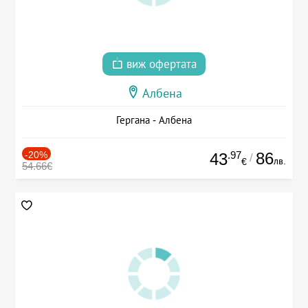
виж офертата
Албена
Гергана - Албена
-20%
.97
86
43
/
лв.
€
54.66€