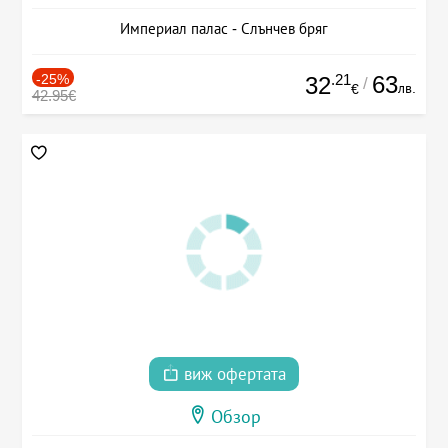
Империал палас - Слънчев бряг
-25%
.21
63
32
/
лв.
€
42.95€
виж офертата
Обзор