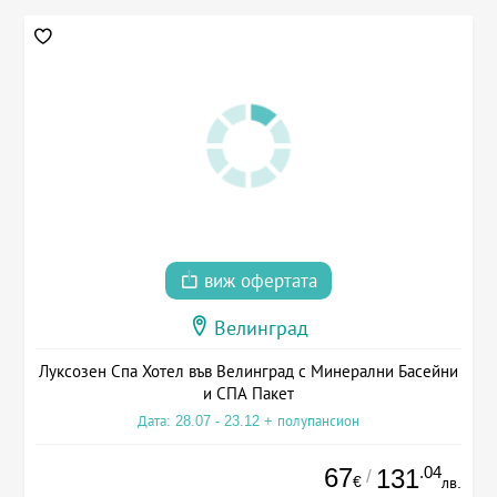
виж офертата
Велинград
Луксозен Спа Хотел във Велинград с Минерални Басейни
и СПА Пакет
Дата: 28.07 - 23.12 + полупансион
67
.04
131
/
€
лв.