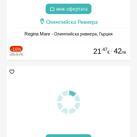
виж офертата
Олимпийска Ривиера
Regina Mare - Олимпийска ривиера, Гърция
-16%
.47
42
21
/
лв.
€
25.57€