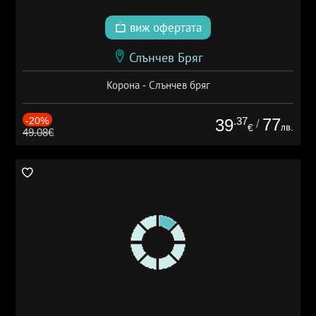
виж офертата
Слънчев Бряг
Корона - Слънчев бряг
-20%
.37
77
39
/
лв.
€
49.08€