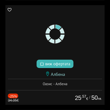
виж офертата
Албена
Оазис - Албена
-25%
.57
50
25
/
лв.
€
34.05€