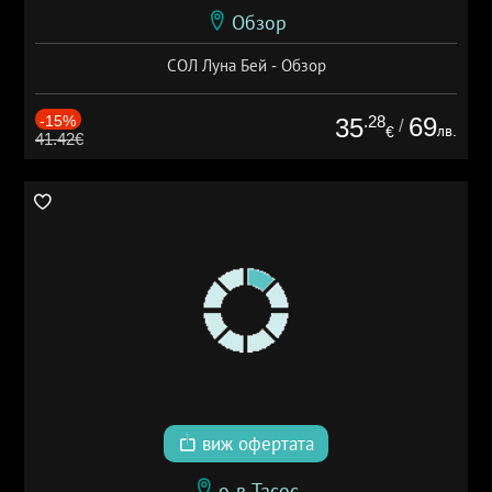
Обзор
СОЛ Луна Бей - Обзор
-15%
.28
69
35
/
лв.
€
41.42€
виж офертата
о-в Тасос