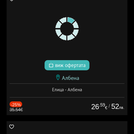
виж офертата
Албена
Елица - Албена
-25%
.59
52
26
/
лв.
€
35.54€