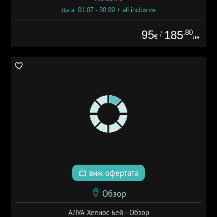
Дата: 01.07 - 30.09 + all inclusive
95
.80
185
/
€
лв.
виж офертата
Обзор
АЛУА Хелиос Бей - Обзор