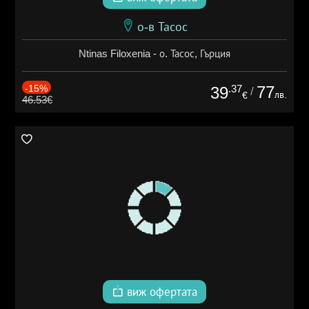
о-в Тасос
Ntinas Filoxenia - о. Тасос, Гърция
-15%
.37
77
39
/
лв.
€
46.53€
виж офертата