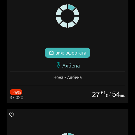
виж офертата
Албена
Нона - Албена
-25%
.61
54
27
/
лв.
€
37.02€