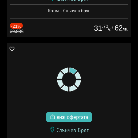
Котва - Слънчев бряг
-21%
.70
62
31
/
лв.
€
39.88€
виж офертата
Слънчев Бряг