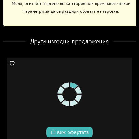
Моля, опитайте търсене по категория или премахнете някои
параметри за да се разшири обхвата на търсене.
Други изгодни предложения
виж офертата