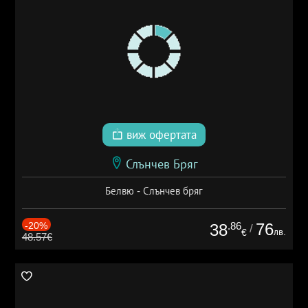
виж офертата
Слънчев Бряг
Белвю - Слънчев бряг
-20%
.86
76
38
/
лв.
€
48.57€