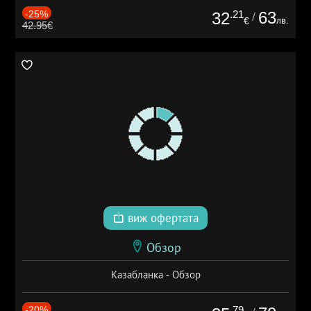
-25%
.21
63
32
/
лв.
€
42.95€
виж офертата
Обзор
Казабланка - Обзор
-20%
.79