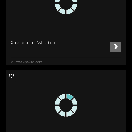
Хороскоп от AstroData
Инсталирайте сега