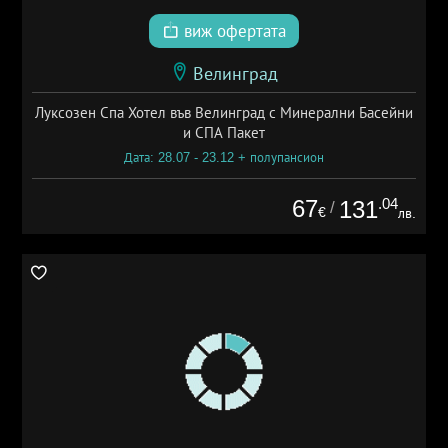
виж офертата
Велинград
Луксозен Спа Хотел във Велинград с Минерални Басейни
и СПА Пакет
Дата: 28.07 - 23.12 + полупансион
67
.04
131
/
€
лв.