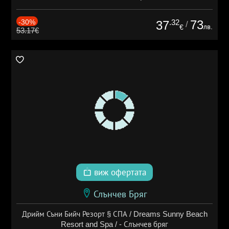
-30%
.32
73
37
/
лв.
€
53.17€
виж офертата
Слънчев Бряг
Дрийм Съни Бийч Резорт § СПА / Dreams Sunny Beach
Resort and Spa / - Слънчев бряг