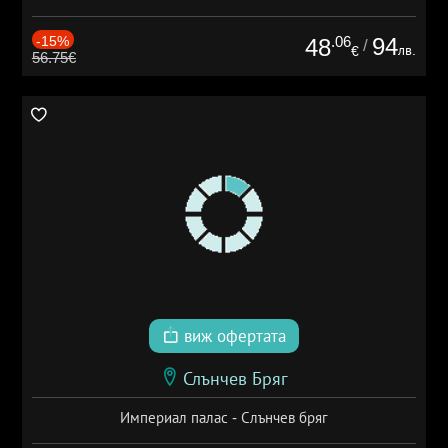
-15%
.06
94
48
/
лв.
€
56.75€
виж офертата
Слънчев Бряг
Империал палас - Слънчев бряг