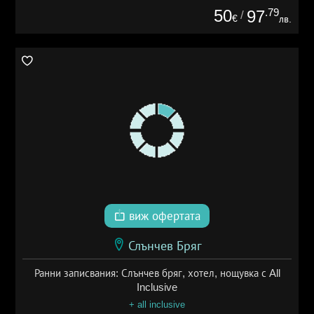
50
.79
97
/
€
лв.
виж офертата
Слънчев Бряг
Ранни записвания: Слънчев бряг, хотел, нощувка с All
Inclusive
+ all inclusive