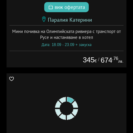
виж офертата
Паралия Катерини
Мини почивка на Олимпийската ривиера с транспорт от
Русе и настаняване в хотел
Дата: 18.09 - 23.09 + закуска
345
.76
674
/
€
лв.