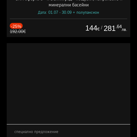
минерални басейни
Дата: 01.07 - 30.09 + полупансион
-25%
144
.64
281
/
€
лв.
192.00€
специално предложение