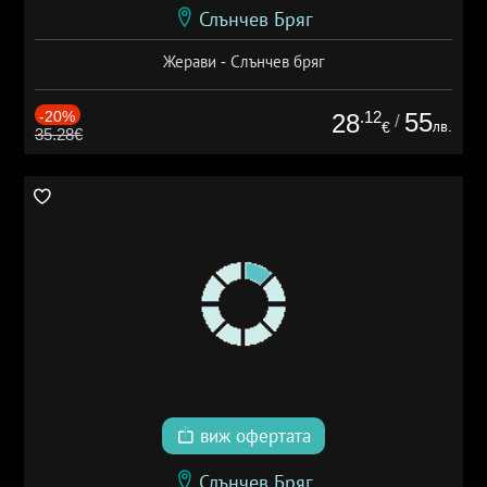
Слънчев Бряг
Жерави - Слънчев бряг
-20%
.12
55
28
/
лв.
€
35.28€
виж офертата
Слънчев Бряг