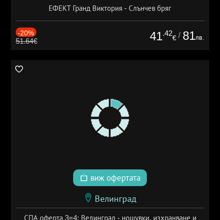
ЕФЕКТ Гранд Виктория - Слънчев бряг
-20%
.42
81
41
/
лв.
€
51.64€
виж офертата
Велинград
СПА оферта 3=4: Велинград - нощувки, изхранване и