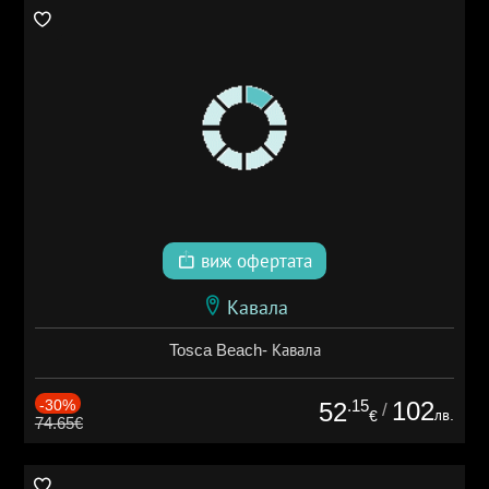
виж офертата
Кавала
Tosca Beach- Кавала
-30%
.15
102
52
/
лв.
€
74.65€