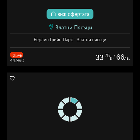
виж офертата
Златни Пясъци
Берлин Грийн Парк - Златни пясъци
-25%
.75
66
33
/
лв.
€
44.99€