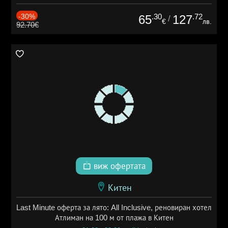
-30%
.30
.72
65
127
/
€
лв.
92.70€
виж офертата
Китен
Last Minute оферта за лято: All Inclusive, реновиран хотел
Атлиман на 100 м от плажа в Китен