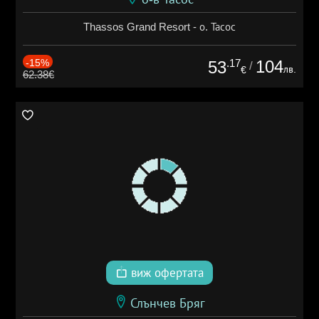
Thassos Grand Resort - о. Тасос
-15%
.17
104
53
/
лв.
€
62.38€
виж офертата
Слънчев Бряг