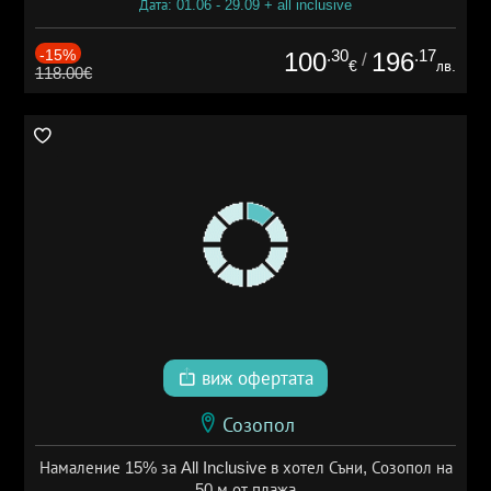
Дата: 01.06 - 29.09 + all inclusive
-15%
.30
.17
100
196
/
€
лв.
118.00€
виж офертата
Созопол
Намаление 15% за All Inclusive в хотел Съни, Созопол на
50 м от плажа