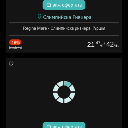
виж офертата
Олимпийска Ривиера
Regina Mare - Олимпийска ривиера, Гърция
-16%
.47
42
21
/
лв.
€
25.57€
виж офертата