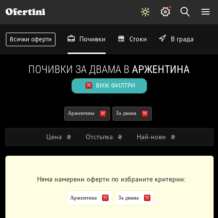
Ofertini
Почивки
Стоки
В града
Всички оферти
ПОЧИВКИ ЗА ДВАМА В
АРЖЕНТИНА
ВИЖ ФИЛТРИ
Аржентина
За двама
Цена
Отстъпка
Най-нови
Няма намерени оферти по избраните критерии:
Аржентина
За двама