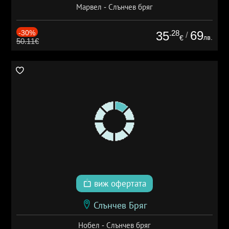
Марвел - Слънчев бряг
-30%
.28
69
35
/
лв.
€
50.11€
виж офертата
Слънчев Бряг
Нобел - Слънчев бряг