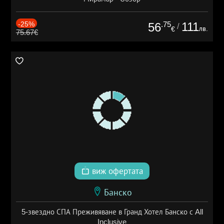
-25%
.75
111
56
/
лв.
€
75.67€
виж офертата
Банско
5-звездно СПА Преживяване в Гранд Хотел Банско с All
Inclusive