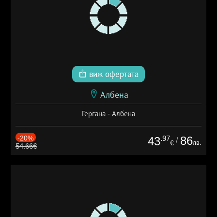
виж офертата
Албена
Гергана - Албена
-20%
.97
86
43
/
лв.
€
54.66€