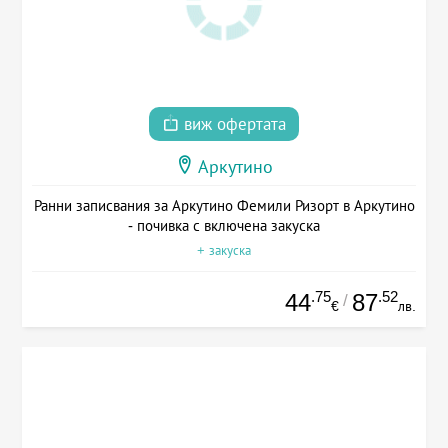
виж офертата
Аркутино
Ранни записвания за Аркутино Фемили Ризорт в Аркутино
- почивка с включена закуска
+ закуска
.75
.52
44
87
/
€
лв.