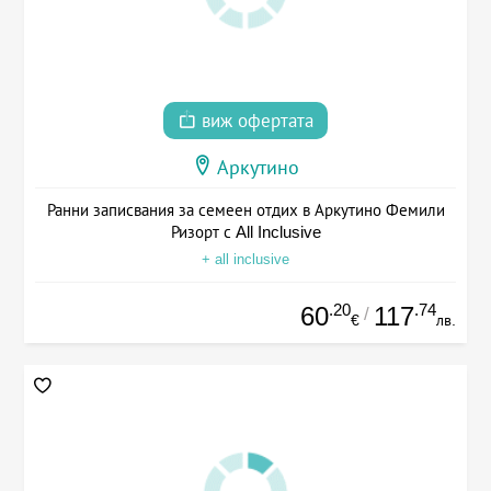
виж офертата
Аркутино
Ранни записвания за семеен отдих в Аркутино Фемили
Ризорт с All Inclusive
+ all inclusive
.20
.74
60
117
/
€
лв.