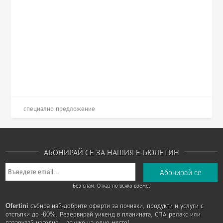
специално предложение
АБОНИРАЙ СЕ ЗА НАШИЯ Е-БЮЛЕТИН
Без спам. Отказ по всяко време.
Ofertini
събира най-добрите оферти за почивки, продукти и услуги с
отстъпки до -60%. Резервирай уикенд в планината, СПА релакс или
пазарувай изгодно – всичко на едно място!