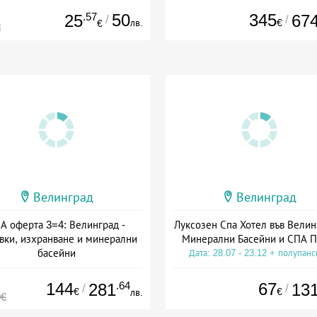
.57
50
345
25
67
/
/
лв.
€
€
€
Велинград
Велинград
А оферта 3=4: Велинград -
Луксозен Спа Хотел във Велин
вки, изхранване и минерални
Минерални Басейни и СПА П
басейни
Дата: 28.07 - 23.12 + полупан
а: 01.07 - 30.09 + полупансион
144
.64
67
281
13
/
/
€
€
лв.
0€