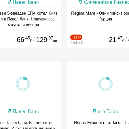
Павел Баня
Олимпийска Ривие
зен 5-звезден СПА хотел Княз
Regina Mare - Олимпийска ри
л в Павел баня: Нощувка със
Гърция
закуска и вечеря
а: 17.07 - 22.12 + полупансион
.45
.97
-16%
.47
66
129
21
/
/
€
лв.
€
25.57€
Павел Баня
о-в Тасос
о в Павел баня: Балнеохотел
Ntinas Filoxenia - о. Тасос, Г
амар 5* със закуска, вечеря и