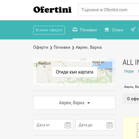
Ofertini
Почивки
Стоки
Всички оферти
Оферти
Почивки
Аврен, Варна
❯
❯
ALL 
Море
Отиди към картата
Аврен, Ва
0 офе
Аврен, Варна