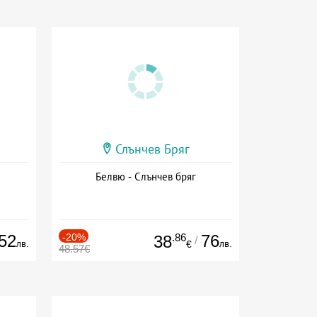
Слънчев Бряг
Белвю - Слънчев бряг
52
-20%
.86
76
38
/
лв.
лв.
€
48.57€