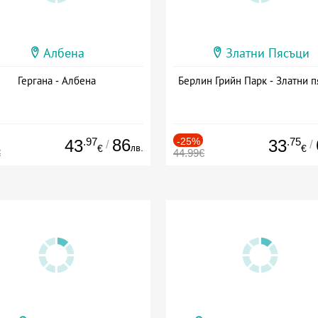
Албена
Златни Пясъци
Гергана - Албена
Берлин Грийн Парк - Златни п
.97
86
-25%
.75
43
33
/
/
лв.
€
€
€
44.99€