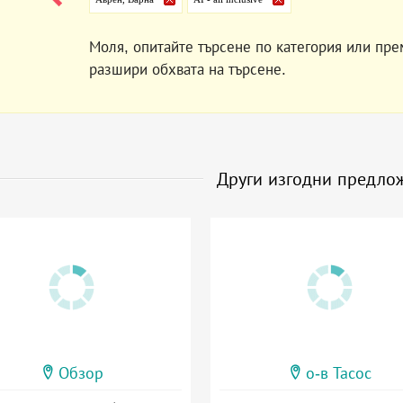
Моля, опитайте търсене по категория или пре
разшири обхвата на търсене.
Други изгодни предло
Обзор
о-в Тасос