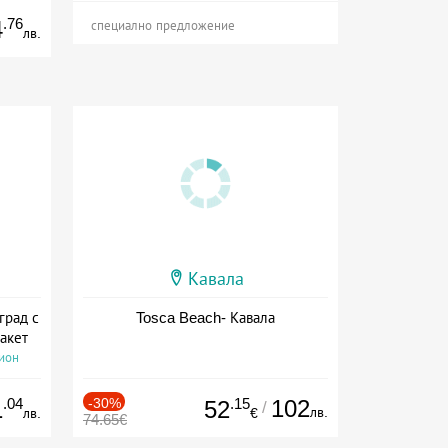
.76
4
специално предложение
лв.
Кавала
град с
Tosca Beach- Кавала
акет
сион
.04
-30%
.15
102
1
52
/
лв.
лв.
€
74.65€