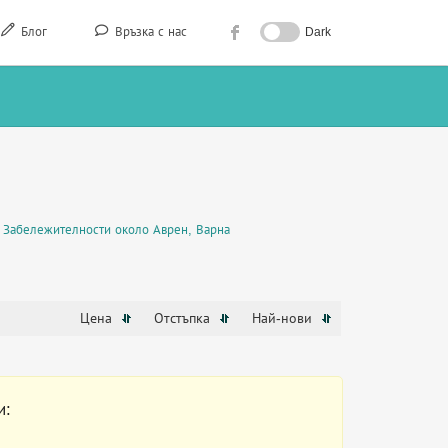
Блог
Връзка с нас
Dark
Забележителности около Аврен, Варна
Цена
Отстъпка
Най-нови
и: