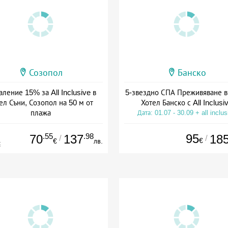
Созопол
Банско
ление 15% за All Inclusive в
5-звездно СПА Преживяване в
ел Съни, Созопол на 50 м от
Хотел Банско с All Inclusi
плажа
Дата: 01.07 - 30.09 + all inclus
а: 30.07 - 30.09 + all inclusive
.55
.98
95
70
137
18
/
/
€
€
лв.
€