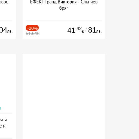
асос
ЕФЕКТ Гранд Виктория - Слънчев
бряг
04
-20%
.42
81
41
/
лв.
лв.
€
51.64€
и
ката
е и
а