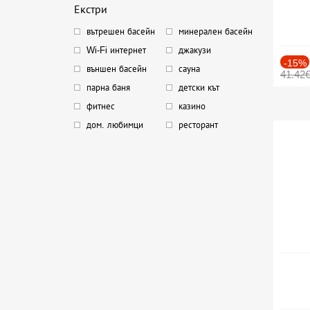
Екстри
вътрешен басейн
минерален басейн
Wi-Fi интернет
джакузи
-15%
външен басейн
сауна
41.42
парна баня
детски кът
фитнес
казино
дом. любимци
ресторант