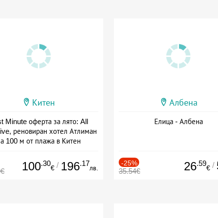
Китен
Албена
t Minute оферта за лято: All
Елица - Албена
sive, реновиран хотел Атлиман
а 100 м от плажа в Китен
а: 01.06 - 29.09 + all inclusive
.30
.17
-25%
.59
100
196
26
/
/
€
лв.
€
0€
35.54€