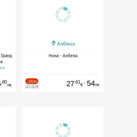
Албена
 Гранд
Нона - Албена
ve
ive
.80
-25%
.61
54
5
27
/
лв.
лв.
€
37.02€