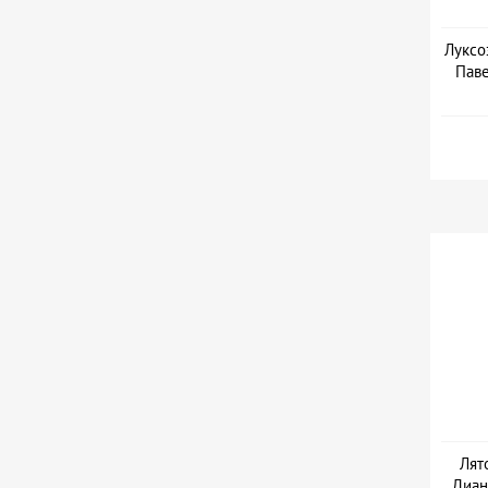
Луксо
Паве
Дат
Лят
Диан