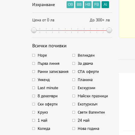
Изхранване
OB
BB
HB
FB
AI
Цена от 0 лв
До 300+ лв
Всички почивки
Море
Великден
Първа линия
За двама
Ранни записвания
СПА оферти
Уикенд
Планина
Last minute
Екскурзии
8 декември
Майски празници
Ски оферти
Екотуризъм
Круиз
Свети Валентин
1 май
24 май
Коледа
Нова година