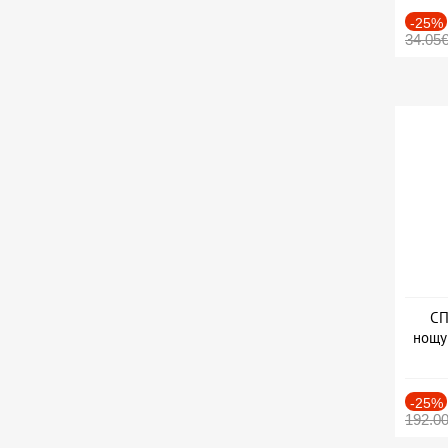
-25%
34.05
СП
нощу
Дат
-25%
192.0