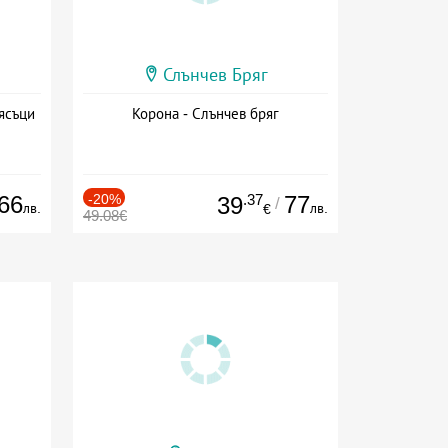
Слънчев Бряг
ясъци
Корона - Слънчев бряг
66
-20%
.37
77
39
/
лв.
лв.
€
49.08€