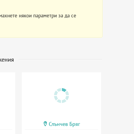
махнете някои параметри за да се
жения
Слънчев Бряг