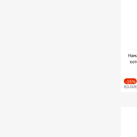
Нама
хот
Дат
-15%
83.00