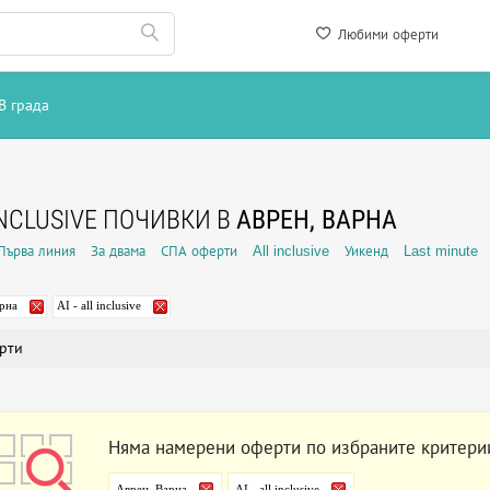
Любими оферти
В града
INCLUSIVE ПОЧИВКИ В
АВРЕН, ВАРНА
Първа линия
За двама
СПА оферти
All inclusive
Уикенд
Last minute
рна
AI - all inclusive
рти
Няма намерени оферти по избраните критери
Аврен, Варна
AI - all inclusive