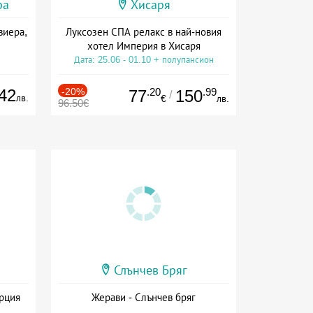
ра
Хисаря
виера,
Луксозен СПА релакс в най-новия
хотел Империя в Хисаря
Дата: 25.06 - 01.10 + полупансион
42
-20%
.20
.99
77
150
/
лв.
€
лв.
96.50€
Слънчев Бряг
ърция
Жерави - Слънчев бряг