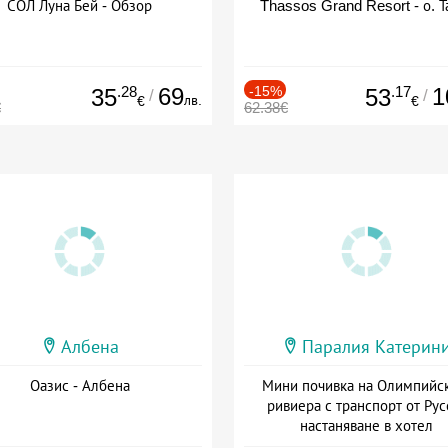
СОЛ Луна Бей - Обзор
Thassos Grand Resort - о. Т
.28
69
-15%
.17
1
35
53
/
/
лв.
€
€
€
62.38€
Албена
Паралия Катерин
Оазис - Албена
Мини почивка на Олимпийс
ривиера с транспорт от Рус
настаняване в хотел
Дата: 18.09 - 23.09 + закуск