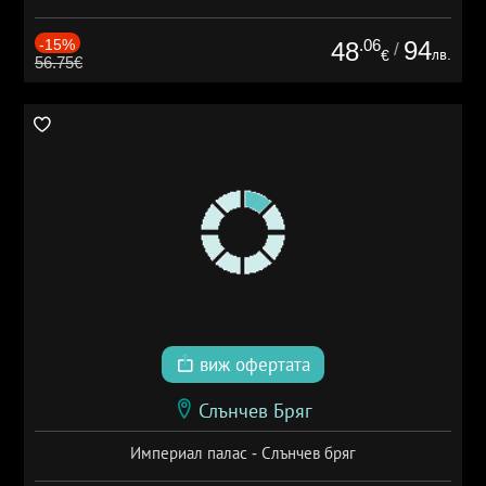
-15%
.06
94
48
/
лв.
€
56.75€
виж офертата
Слънчев Бряг
Империал палас - Слънчев бряг