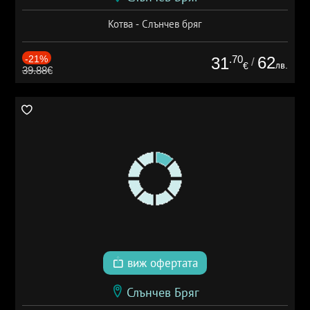
Котва - Слънчев бряг
-21%
.70
62
31
/
лв.
€
39.88€
виж офертата
Слънчев Бряг