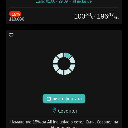
Дата: 01.06 - 29.09 + all inclusive
-15%
.30
.17
100
196
/
€
лв.
118.00€
виж офертата
Созопол
Намаление 15% за All Inclusive в хотел Съни, Созопол на
50 м от плажа