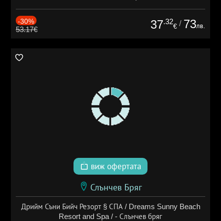
-30%
.32
73
37
/
лв.
€
53.17€
виж офертата
Слънчев Бряг
Дрийм Съни Бийч Резорт § СПА / Dreams Sunny Beach
Resort and Spa / - Слънчев бряг