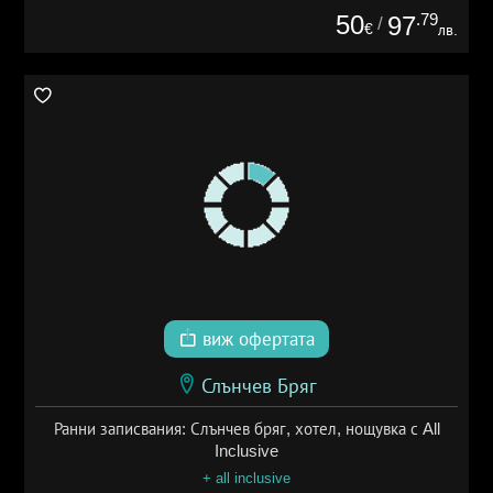
50
.79
97
/
€
лв.
виж офертата
Слънчев Бряг
Ранни записвания: Слънчев бряг, хотел, нощувка с All
Inclusive
+ all inclusive