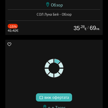
Обзор
СОЛ Луна Бей - Обзор
-15%
.28
69
35
/
лв.
€
41.42€
виж офертата
о-в Тасос