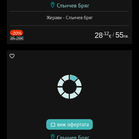
Слънчев Бряг
Жерави - Слънчев бряг
-20%
.12
55
28
/
лв.
€
35.28€
виж офертата
Слънчев Бряг