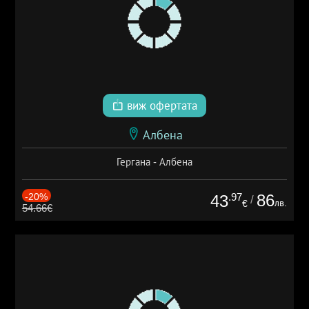
виж офертата
Албена
Гергана - Албена
-20%
.97
86
43
/
лв.
€
54.66€