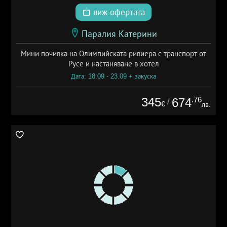
виж офертата
Паралия Катерини
Мини почивка на Олимпийската ривиера с транспорт от
Русе и настаняване в хотел
Дата: 18.09 - 23.09 + закуска
345
.76
674
/
€
лв.