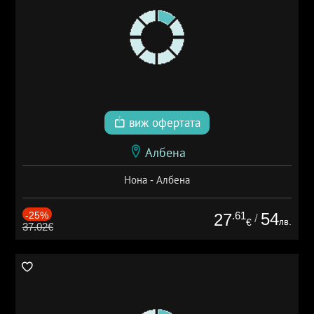
виж офертата
Албена
Нона - Албена
-25%
.61
54
27
/
лв.
€
37.02€