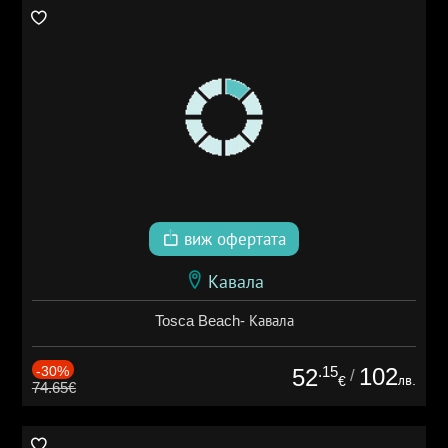
виж офертата
Кавала
Tosca Beach- Кавала
-30%
.15
102
52
/
лв.
€
74.65€