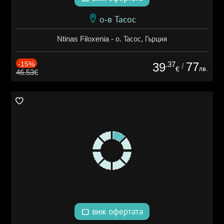
о-в Тасос
Ntinas Filoxenia - о. Тасос, Гърция
-15%
.37
77
39
/
лв.
€
46.53€
виж офертата