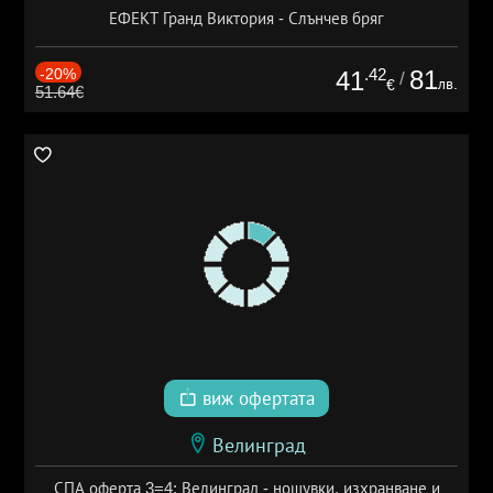
ЕФЕКТ Гранд Виктория - Слънчев бряг
-20%
.42
81
41
/
лв.
€
51.64€
виж офертата
Велинград
СПА оферта 3=4: Велинград - нощувки, изхранване и