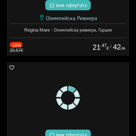
виж офертата
Олимпийска Ривиера
Regina Mare - Олимпийска ривиера, Гърция
-16%
.47
42
21
/
лв.
€
25.57€
виж офертата