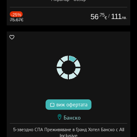
-25%
.75
111
56
/
лв.
€
75.67€
виж офертата
Банско
5-звездно СПА Преживяване в Гранд Хотел Банско с All
Inclusive