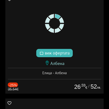
виж офертата
Албена
Елица - Албена
-25%
.59
52
26
/
лв.
€
35.54€