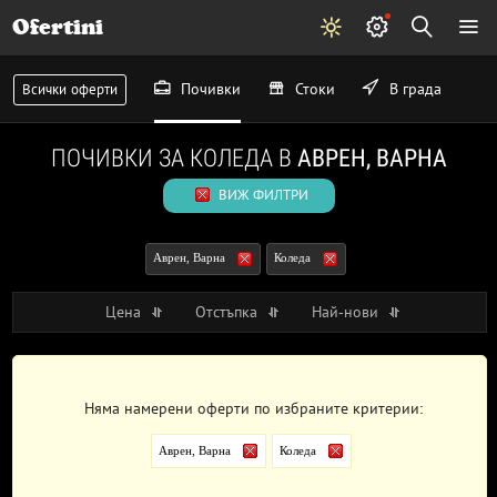
Ofertini
Почивки
Стоки
В града
Всички оферти
ПОЧИВКИ ЗА КОЛЕДА В
АВРЕН, ВАРНА
ВИЖ ФИЛТРИ
Аврен, Варна
Коледа
Цена
Отстъпка
Най-нови
Няма намерени оферти по избраните критерии:
Аврен, Варна
Коледа