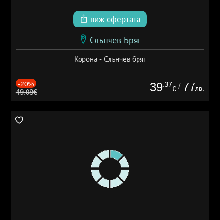
виж офертата
Слънчев Бряг
Корона - Слънчев бряг
-20%
.37
77
39
/
лв.
€
49.08€