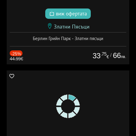
виж офертата
Златни Пясъци
Берлин Грийн Парк - Златни пясъци
-25%
.75
66
33
/
лв.
€
44.99€