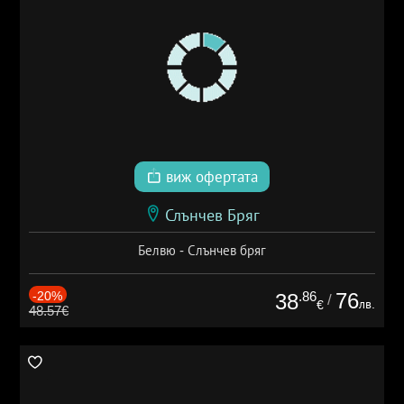
виж офертата
Слънчев Бряг
Белвю - Слънчев бряг
-20%
.86
76
38
/
лв.
€
48.57€