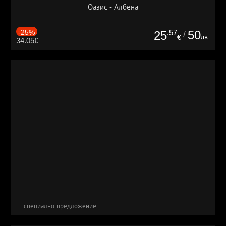
Оазис - Албена
-25%
.57
50
25
/
лв.
€
34.05€
специално предложение