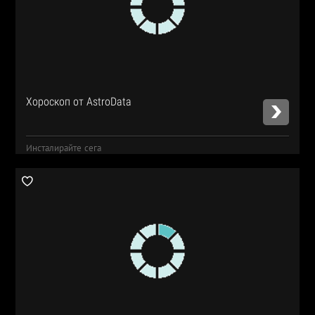
Хороскоп от AstroData
Инсталирайте сега