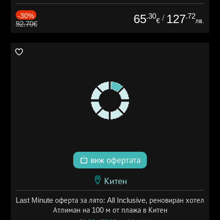
-30%
.30
.72
65
127
/
€
лв.
92.70€
виж офертата
Китен
Last Minute оферта за лято: All Inclusive, реновиран хотел
Атлиман на 100 м от плажа в Китен