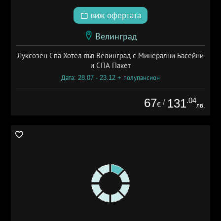
виж офертата
Велинград
Луксозен Спа Хотел във Велинград с Минерални Басейни
и СПА Пакет
Дата: 28.07 - 23.12 + полупансион
67
.04
131
/
€
лв.