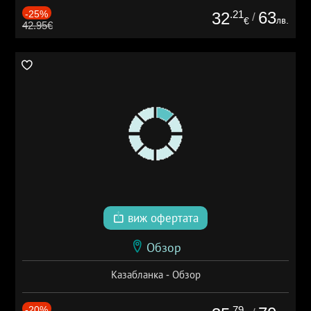
-25%
.21
63
32
/
лв.
€
42.95€
виж офертата
Обзор
Казабланка - Обзор
-20%
.79