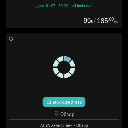
Дата: 01.07 - 30.09 + all inclusive
95
.80
185
/
€
лв.
виж офертата
Обзор
АЛУА Хелиос Бей - Обзор