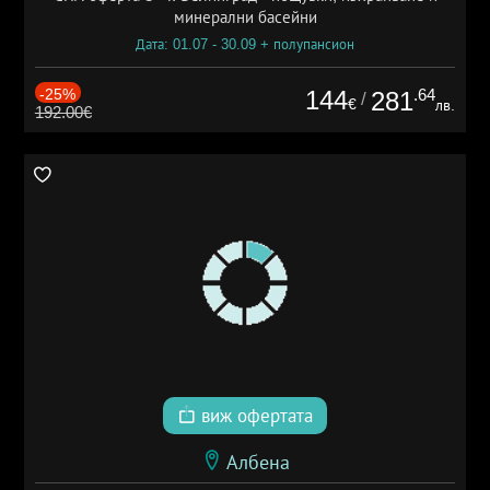
минерални басейни
Дата: 01.07 - 30.09 + полупансион
-25%
144
.64
281
/
€
лв.
192.00€
виж офертата
Албена