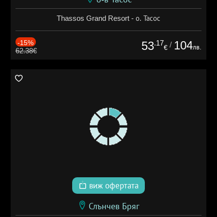
Thassos Grand Resort - о. Тасос
-15%
.17
104
53
/
лв.
€
62.38€
виж офертата
Слънчев Бряг