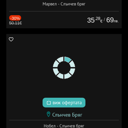
Марвел - Слънчев бряг
-30%
.28
69
35
/
лв.
€
50.11€
виж офертата
Слънчев Бряг
Нобел - Слънчев бряг