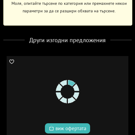
Моля, опитайте търсене по категория или премахнете някои
параметри за да се разшири обхвата на търсене.
Други изгодни предложения
виж офертата