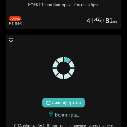
ЕФЕКТ Гранд Виктория - Слънчев бряг
-20%
.42
81
41
/
лв.
€
51.64€
виж офертата
Велинград
СПА оферта 3=4: Велинград - нощувки, изхранване и