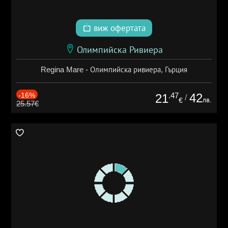
виж офертата
Олимпийска Ривиера
Regina Mare - Олимпийска ривиера, Гърция
-16%
.47
42
21
/
лв.
€
25.57€