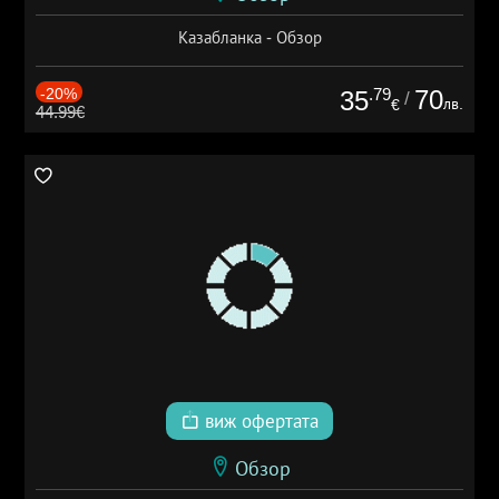
Казабланка - Обзор
-20%
.79
70
35
/
лв.
€
44.99€
виж офертата
Обзор