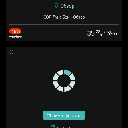
Обзор
СОЛ Луна Бей - Обзор
-15%
.28
69
35
/
лв.
€
41.42€
виж офертата
о-в Тасос