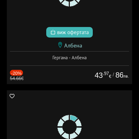
виж офертата
Албена
Гергана - Албена
-20%
.97
86
43
/
лв.
€
54.66€