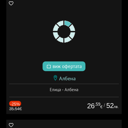
виж офертата
Албена
Елица - Албена
-25%
.59
52
26
/
лв.
€
35.54€