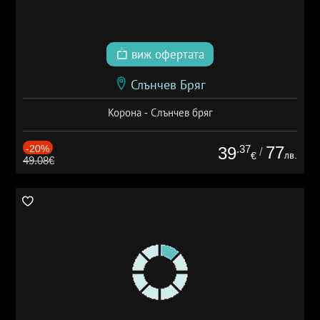
виж офертата
Слънчев Бряг
Корона - Слънчев бряг
-20%
.37
77
39
/
лв.
€
49.08€