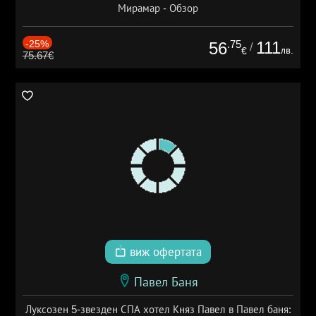
Мирамар - Обзор
-25%
.75
111
56
/
лв.
€
75.67€
виж офертата
Павел Баня
Луксозен 5-звезден СПА хотел Княз Павел в Павел баня: