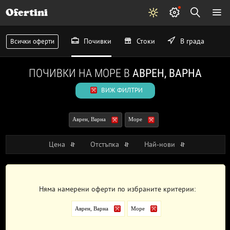
Ofertini
Почивки
Стоки
В града
Всички оферти
ПОЧИВКИ НА МОРЕ В
АВРЕН, ВАРНА
ВИЖ ФИЛТРИ
Аврен, Варна
Море
Цена
Отстъпка
Най-нови
Няма намерени оферти по избраните критерии:
Аврен, Варна
Море