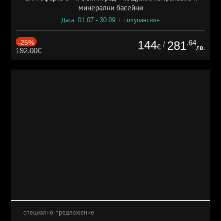
минерални басейни
Дата: 01.07 - 30.09 + полупансион
-25%
144
.64
281
/
€
лв.
192.00€
специално предложение