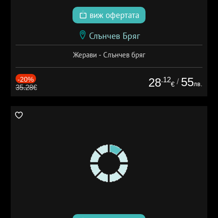
виж офертата
Слънчев Бряг
Жерави - Слънчев бряг
-20%
.12
55
28
/
лв.
€
35.28€