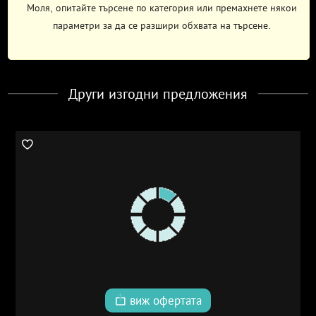
Моля, опитайте търсене по категория или премахнете някои
параметри за да се разшири обхвата на търсене.
Други изгодни предложения
виж офертата