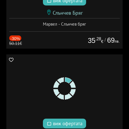
виж офертата
Слънчев Бряг
Марвел - Слънчев бряг
-30%
.28
69
35
/
лв.
€
50.11€
виж офертата