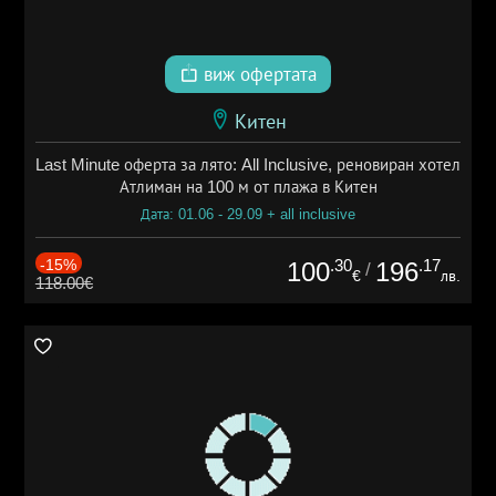
виж офертата
Китен
Last Minute оферта за лято: All Inclusive, реновиран хотел
Атлиман на 100 м от плажа в Китен
Дата: 01.06 - 29.09 + all inclusive
-15%
.30
.17
100
196
/
€
лв.
118.00€