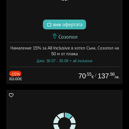
виж офертата
Созопол
Намаление 15% за All Inclusive в хотел Съни, Созопол на
50 м от плажа
Дата: 30.07 - 30.09 + all inclusive
-15%
.55
.98
70
137
/
€
лв.
83.00€