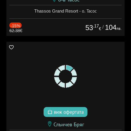
Thassos Grand Resort - о. Тасос
-15%
.17
104
53
/
лв.
€
62.38€
виж офертата
Слънчев Бряг