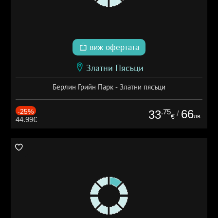
виж офертата
Златни Пясъци
Берлин Грийн Парк - Златни пясъци
-25%
.75
66
33
/
лв.
€
44.99€