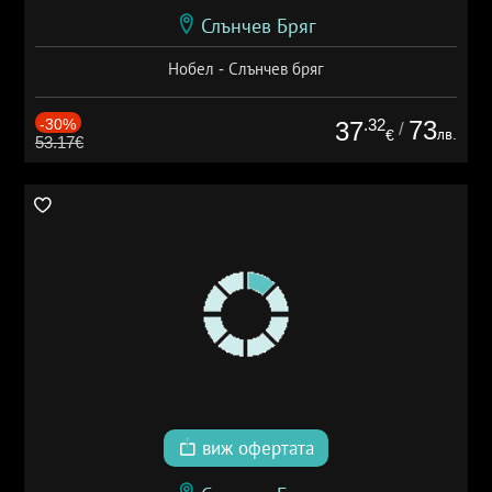
Слънчев Бряг
Нобел - Слънчев бряг
-30%
.32
73
37
/
лв.
€
53.17€
виж офертата