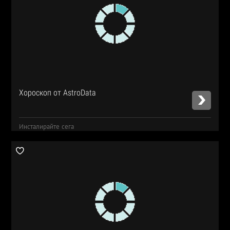
Хороскоп от AstroData
Инсталирайте сега