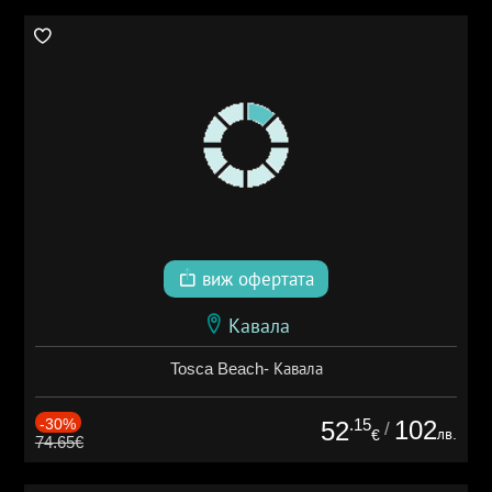
виж офертата
Кавала
Tosca Beach- Кавала
-30%
.15
102
52
/
лв.
€
74.65€