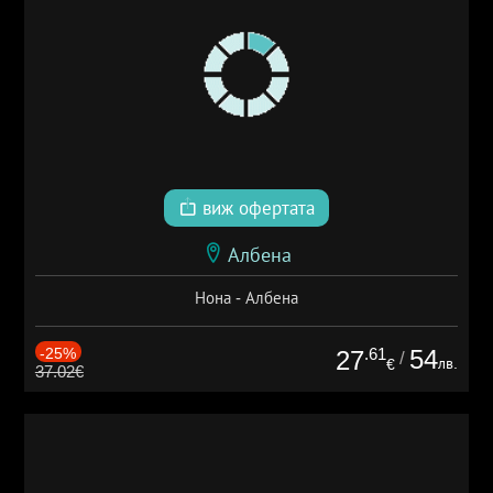
виж офертата
Албена
Нона - Албена
-25%
.61
54
27
/
лв.
€
37.02€