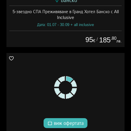
Банско
5-звездно СПА Преживяване в Гранд Хотел Банско с All
Inclusive
Дата: 01.07 - 30.09 + all inclusive
95
.80
185
/
€
лв.
виж офертата