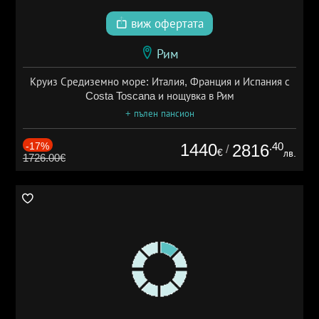
виж офертата
Рим
Круиз Средиземно море: Италия, Франция и Испания с
Costa Toscana и нощувка в Рим
+ пълен пансион
-17%
1440
.40
2816
/
€
лв.
1726.00€