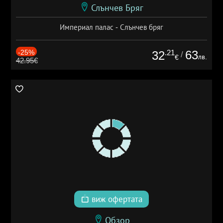
Слънчев Бряг
Империал палас - Слънчев бряг
-25%
.21
63
32
/
лв.
€
42.95€
виж офертата
Обзор