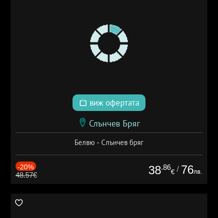
виж офертата
Слънчев Бряг
Белвю - Слънчев бряг
-20%
.86
76
38
/
лв.
€
48.57€