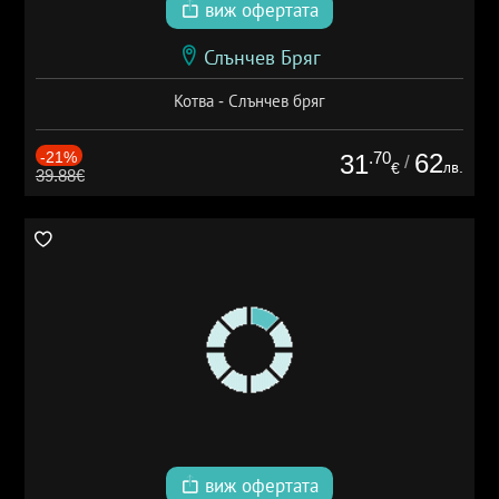
виж офертата
Слънчев Бряг
Котва - Слънчев бряг
-21%
.70
62
31
/
лв.
€
39.88€
виж офертата