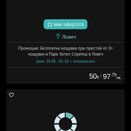
виж офертата
Ловеч
Промоция: Безплатна нощувка при престой от 3+
нощувки в Парк Хотел Стратеш в Ловеч
Дата: 14.05 - 01.10 + полупансион
50
.79
97
/
€
лв.