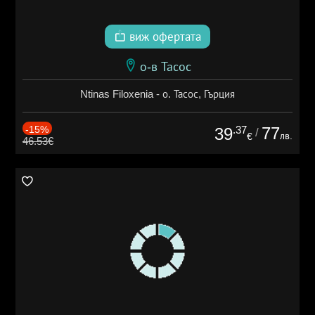
виж офертата
о-в Тасос
Ntinas Filoxenia - о. Тасос, Гърция
-15%
.37
77
39
/
лв.
€
46.53€