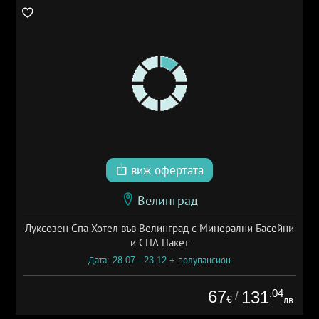
виж офертата
Велинград
Луксозен Спа Хотел във Велинград с Минерални Басейни
и СПА Пакет
Дата: 28.07 - 23.12 + полупансион
67
.04
131
/
€
лв.