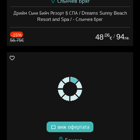
Слънчев Бряг
Дрийм Съни Бийч Резорт § СПА / Dreams Sunny Beach
Resort and Spa / - Слънчев бряг
-15%
.06
94
48
/
лв.
€
56.75€
виж офертата