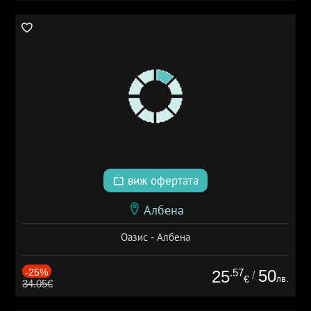
виж офертата
Албена
Оазис - Албена
-25%
.57
50
25
/
лв.
€
34.05€