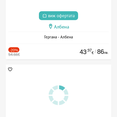
виж офертата
Албена
Гергана - Албена
-20%
.97
86
43
/
лв.
€
54.66€