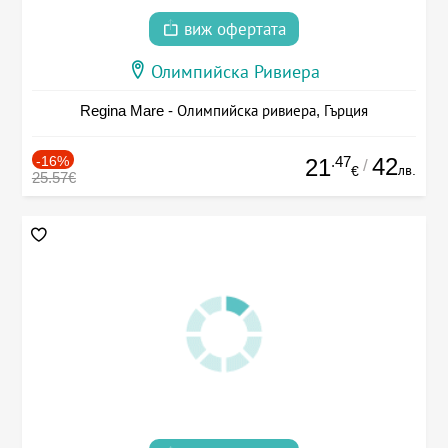
виж офертата
Олимпийска Ривиера
Regina Mare - Олимпийска ривиера, Гърция
-16%
.47
42
21
/
лв.
€
25.57€