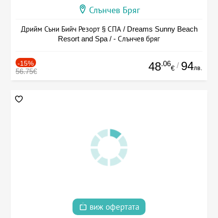
Слънчев Бряг
Дрийм Съни Бийч Резорт § СПА / Dreams Sunny Beach
Resort and Spa / - Слънчев бряг
-15%
.06
94
48
/
лв.
€
56.75€
виж офертата