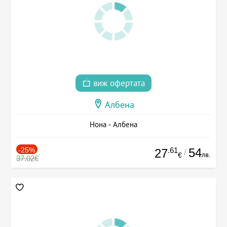
виж офертата
Албена
Нона - Албена
-25%
.61
54
27
/
лв.
€
37.02€