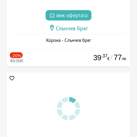
виж офертата
Слънчев Бряг
Корона - Слънчев бряг
-20%
.37
77
39
/
лв.
€
49.08€