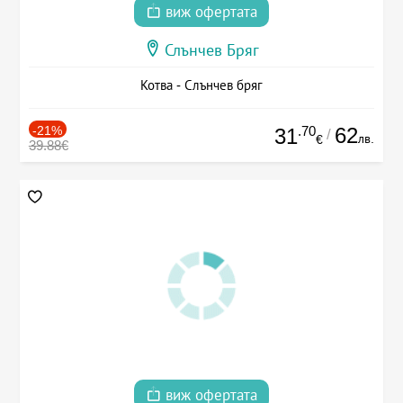
виж офертата
Слънчев Бряг
Котва - Слънчев бряг
-21%
.70
62
31
/
лв.
€
39.88€
виж офертата