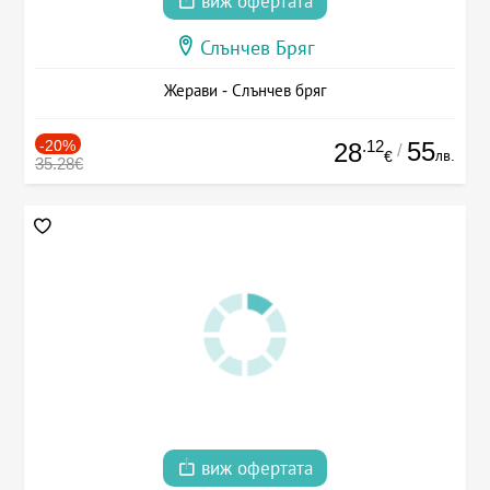
виж офертата
Слънчев Бряг
Жерави - Слънчев бряг
-20%
.12
55
28
/
лв.
€
35.28€
виж офертата