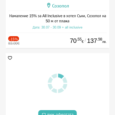
Созопол
Намаление 15% за All Inclusive в хотел Съни, Созопол на
50 м от плажа
Дата: 30.07 - 30.09 + all inclusive
-15%
.55
.98
70
137
/
€
лв.
83.00€
виж офертата