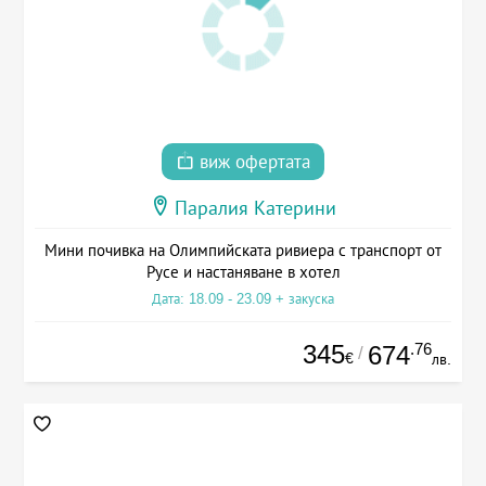
виж офертата
Паралия Катерини
Мини почивка на Олимпийската ривиера с транспорт от
Русе и настаняване в хотел
Дата: 18.09 - 23.09 + закуска
345
.76
674
/
€
лв.