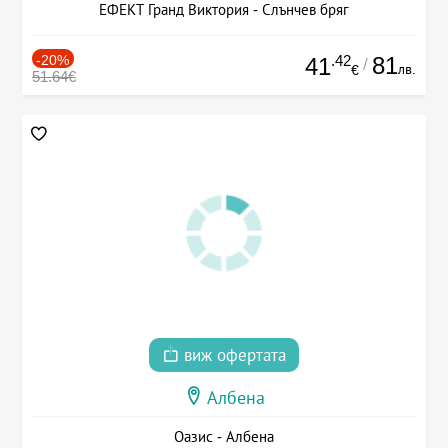
ЕФЕКТ Гранд Виктория - Слънчев бряг
-20%
.42
81
41
/
лв.
€
51.64€
виж офертата
Албена
Оазис - Албена