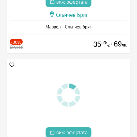
виж офертата
Слънчев Бряг
Марвел - Слънчев бряг
-30%
.28
69
35
/
лв.
€
50.11€
виж офертата