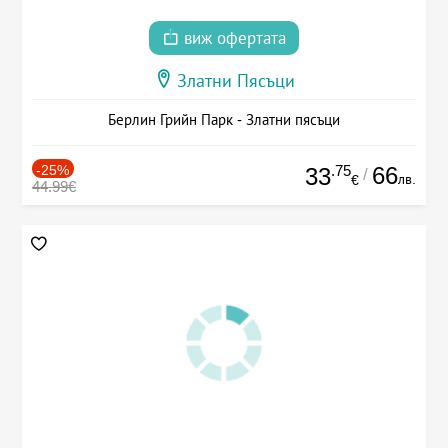
виж офертата
Златни Пясъци
Берлин Грийн Парк - Златни пясъци
-25%
.75
66
33
/
лв.
€
44.99€