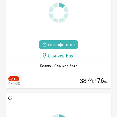
виж офертата
Слънчев Бряг
Белвю - Слънчев бряг
-20%
.86
76
38
/
лв.
€
48.57€