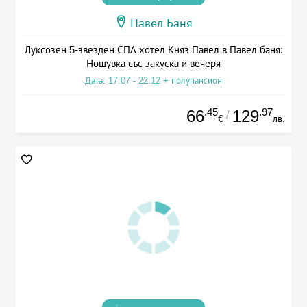
Павел Баня
Луксозен 5-звезден СПА хотел Княз Павел в Павел баня:
Нощувка със закуска и вечеря
Дата: 17.07 - 22.12 + полупансион
.45
.97
66
129
/
€
лв.