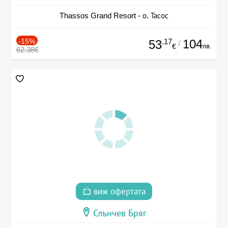
Thassos Grand Resort - о. Тасос
-15%
.17
104
53
/
лв.
€
62.38€
виж офертата
Слънчев Бряг