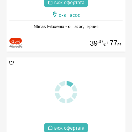
виж офертата
о-в Тасос
Ntinas Filoxenia - о. Тасос, Гърция
-15%
.37
77
39
/
лв.
€
46.53€
виж офертата