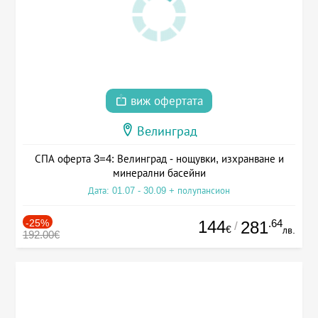
виж офертата
Велинград
СПА оферта 3=4: Велинград - нощувки, изхранване и
минерални басейни
Дата: 01.07 - 30.09 + полупансион
-25%
144
.64
281
/
€
лв.
192.00€