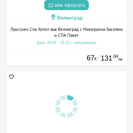
виж офертата
Велинград
Луксозен Спа Хотел във Велинград с Минерални Басейни
и СПА Пакет
Дата: 28.07 - 23.12 + полупансион
67
.04
131
/
€
лв.