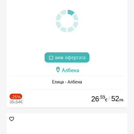
виж офертата
Албена
Елица - Албена
-25%
.59
52
26
/
лв.
€
35.54€