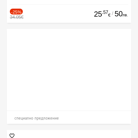
-25%
.57
50
25
/
лв.
€
34.05€
специално предложение