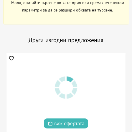
Моля, опитайте търсене по категория или премахнете някои
параметри за да се разшири обхвата на търсене.
Други изгодни предложения
виж офертата