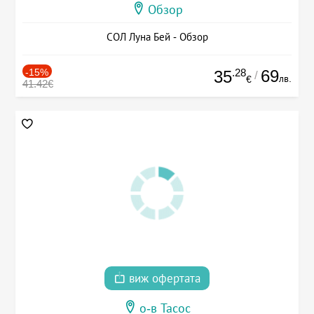
Обзор
СОЛ Луна Бей - Обзор
-15%
.28
69
35
/
лв.
€
41.42€
виж офертата
о-в Тасос