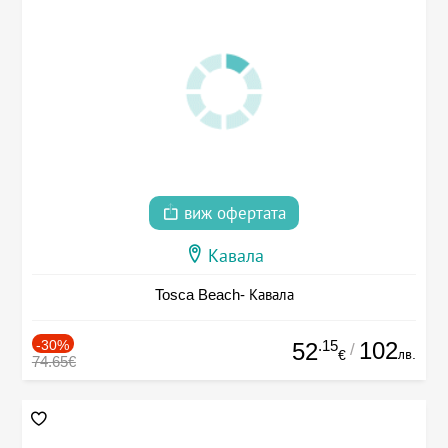
виж офертата
Кавала
Tosca Beach- Кавала
-30%
.15
102
52
/
лв.
€
74.65€