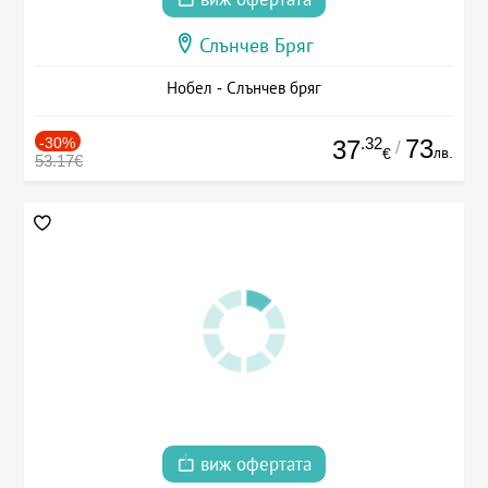
Слънчев Бряг
Нобел - Слънчев бряг
-30%
.32
73
37
/
лв.
€
53.17€
виж офертата