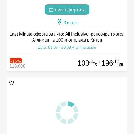
виж офертата
Китен
Last Minute оферта за лято: All Inclusive, реновиран хотел
Атлиман на 100 м от плажа в Китен
Дата: 01.06 - 29.09 + all inclusive
-15%
.30
.17
100
196
/
€
лв.
118.00€