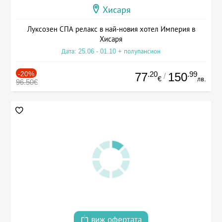
Хисаря
Луксозен СПА релакс в най-новия хотел Империя в
Хисаря
Дата: 25.06 - 01.10 + полупансион
-20%
.20
.99
77
150
/
€
лв.
96.50€
виж офертата