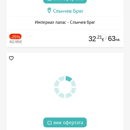
Слънчев Бряг
Империал палас - Слънчев бряг
-25%
.21
63
32
/
лв.
€
42.95€
виж офертата