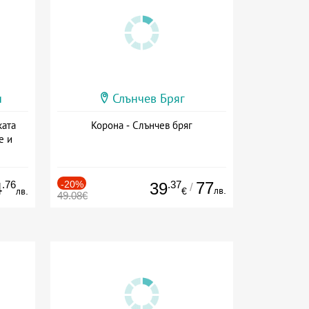
и
Слънчев Бряг
ката
Корона - Слънчев бряг
е и
а
.76
-20%
.37
77
4
39
/
лв.
лв.
€
49.08€