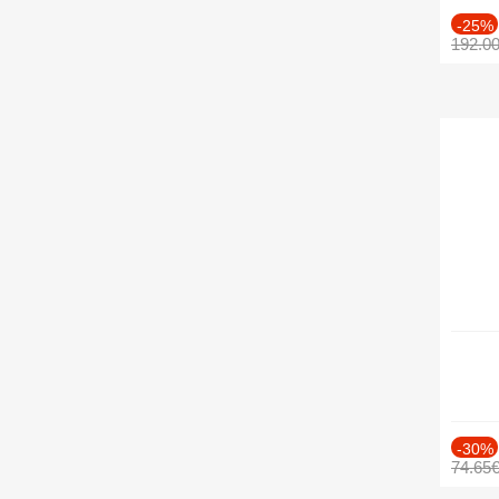
-25%
192.0
-30%
74.65