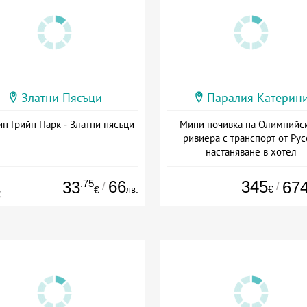
Златни Пясъци
Паралия Катерин
н Грийн Парк - Златни пясъци
Мини почивка на Олимпийс
ривиера с транспорт от Рус
настаняване в хотел
Дата: 18.09 - 23.09 + закуск
.75
66
345
33
67
/
/
лв.
€
€
€