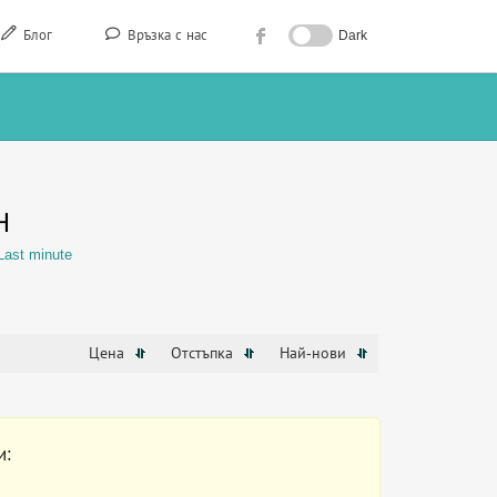
Блог
Връзка с нас
Dark
Н
Last minute
Цена
Отстъпка
Най-нови
и: