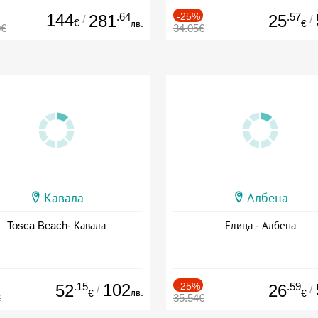
144
.64
-25%
.57
281
25
/
/
€
лв.
€
0€
34.05€
Кавала
Албена
Tosca Beach- Кавала
Елица - Албена
.15
102
-25%
.59
52
26
/
/
лв.
€
€
€
35.54€