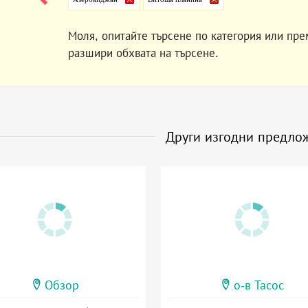
Моля, опитайте търсене по категория или пре
разшири обхвата на търсене.
Други изгодни предло
Обзор
о-в Тасос