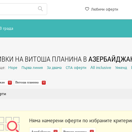
Любими оферти
В града
ВКИ НА ВИТОША ПЛАНИНА В
АЗЕРБАЙДЖА
още:
Море
Първа линия
За двама
СПА оферти
All inclusive
Уикенд
жан
Витоша планина
рти
Няма намерени оферти по избраните критери
Азербайджан
Витоша планина