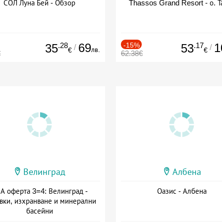
СОЛ Луна Бей - Обзор
Thassos Grand Resort - о. Т
.28
69
-15%
.17
1
35
53
/
/
лв.
€
€
€
62.38€
Велинград
Албена
А оферта 3=4: Велинград -
Оазис - Албена
вки, изхранване и минерални
басейни
а: 01.07 - 30.09 + полупансион