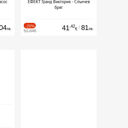
асос
ЕФЕКТ Гранд Виктория - Слънчев
бряг
04
-20%
.42
81
41
/
лв.
лв.
€
51.64€