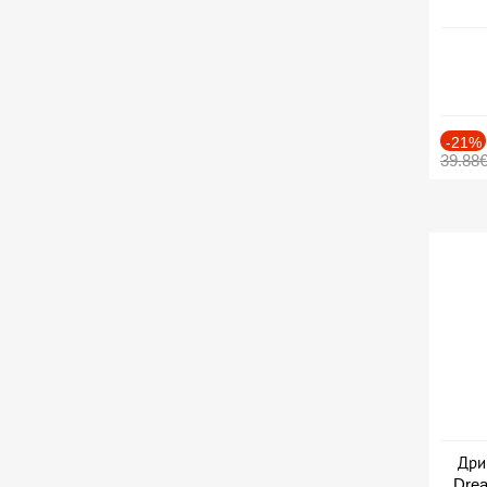
-21%
39.88
Дри
Drea