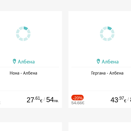
Албена
Албена
Нона - Албена
Гергана - Албена
.61
54
-20%
.97
27
43
/
/
лв.
€
€
€
54.66€