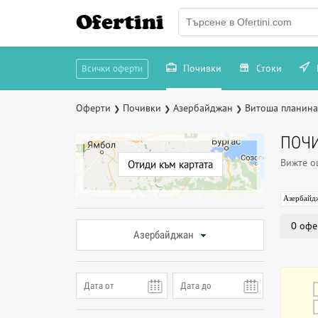
Ofertini
Почивки
Стоки
Всички оферти
Оферти
Почивки
Азербайджан
Витоша планина
❯
❯
❯
ПОЧИ
Вижте 
Отиди към картата
Азербайд
0 офе
Азербайджан