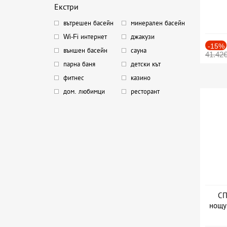
Екстри
вътрешен басейн
минерален басейн
Wi-Fi интернет
джакузи
-15%
външен басейн
сауна
41.42
парна баня
детски кът
фитнес
казино
дом. любимци
ресторант
СП
нощу
Дат