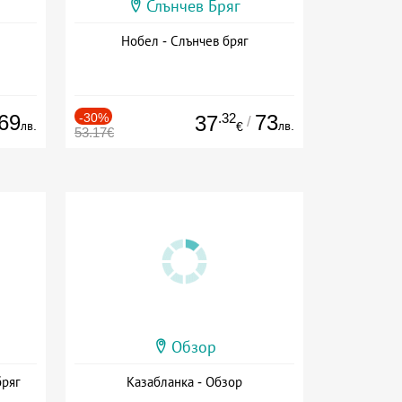
Слънчев Бряг
Нобел - Слънчев бряг
69
-30%
.32
73
37
/
лв.
лв.
€
53.17€
Обзор
бряг
Казабланка - Обзор