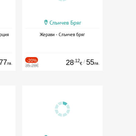
Слънчев Бряг
ърция
Жерави - Слънчев бряг
77
-20%
.12
55
28
/
лв.
лв.
€
35.28€