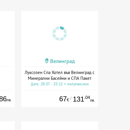
Велинград
Луксозен Спа Хотел във Велинград с
Минерални Басейни и СПА Пакет
Дата: 28.07 - 23.12 + полупансион
86
67
.04
131
/
лв.
€
лв.