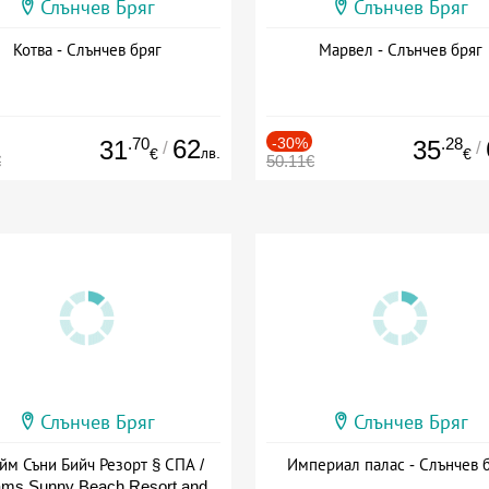
Слънчев Бряг
Слънчев Бряг
Котва - Слънчев бряг
Марвел - Слънчев бряг
.70
62
-30%
.28
31
35
/
/
лв.
€
€
€
50.11€
Слънчев Бряг
Слънчев Бряг
йм Съни Бийч Резорт § СПА /
Империал палас - Слънчев 
ms Sunny Beach Resort and