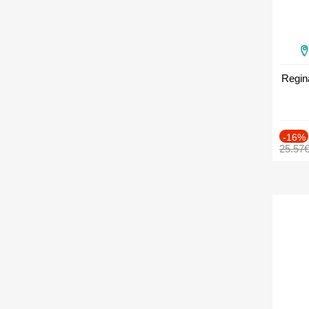
Regin
-16%
25.57