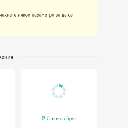
махнете някои параметри за да се
жения
Слънчев Бряг