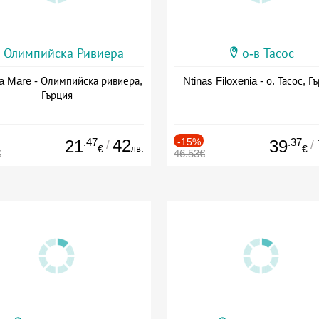
Олимпийска Ривиера
о-в Тасос
a Mare - Олимпийска ривиера,
Ntinas Filoxenia - о. Тасос, Г
Гърция
.47
42
-15%
.37
21
39
/
/
лв.
€
€
€
46.53€