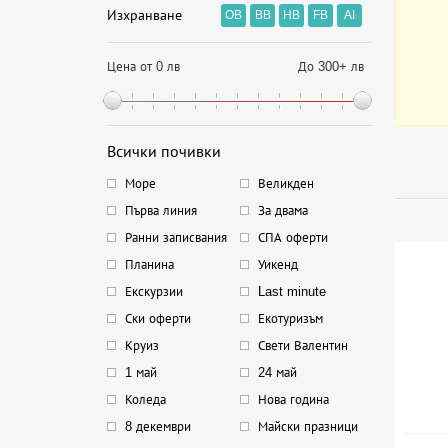
Изхранване
OB
BB
HB
FB
AI
Цена от 0 лв
До 300+ лв
Всички почивки
Море
Великден
Първа линия
За двама
Ранни записвания
СПА оферти
Планина
Уикенд
Екскурзии
Last minute
Ски оферти
Екотуризъм
Круиз
Свети Валентин
1 май
24 май
Коледа
Нова година
8 декември
Майски празници