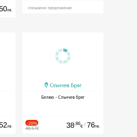
50
специално предложение
лв.
Слънчев Бряг
Белвю - Слънчев бряг
52
-20%
.86
76
38
/
лв.
лв.
€
48.57€