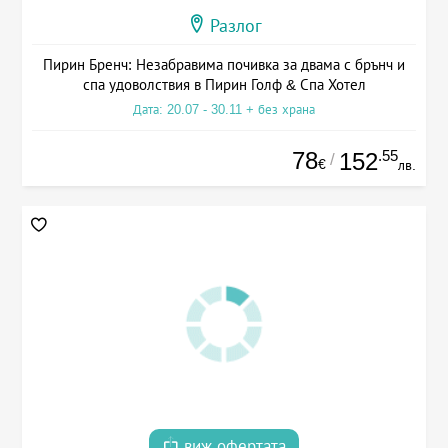
Разлог
Пирин Бренч: Незабравима почивка за двама с брънч и
спа удоволствия в Пирин Голф & Спа Хотел
Дата: 20.07 - 30.11 + без храна
78
.55
152
/
€
лв.
виж офертата