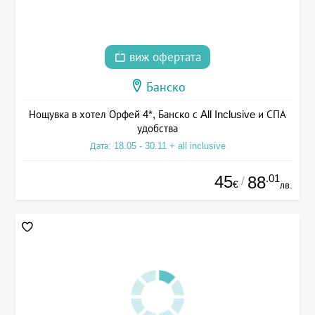
виж офертата
Банско
Нощувка в хотел Орфей 4*, Банско с All Inclusive и СПА
удобства
Дата: 18.05 - 30.11 + all inclusive
45
.01
88
/
€
лв.