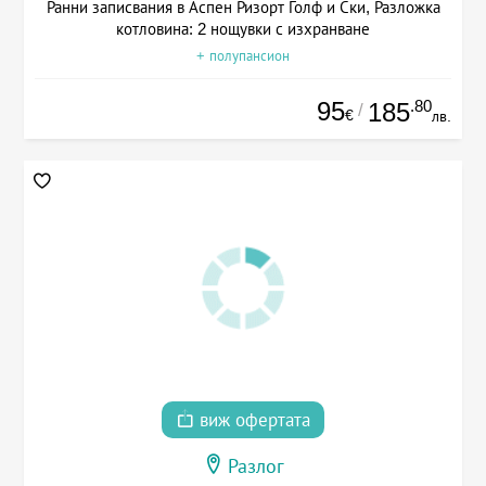
Ранни записвания в Аспен Ризорт Голф и Ски, Разложка
котловина: 2 нощувки с изхранване
+ полупансион
95
.80
185
/
€
лв.
виж офертата
Разлог