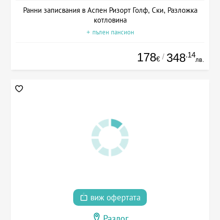
Ранни записвания в Аспен Ризорт Голф, Ски, Разложка
котловина
+ пълен пансион
178
.14
348
/
€
лв.
виж офертата
Разлог