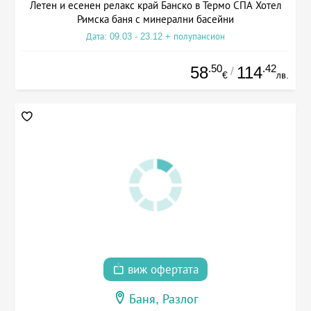
Летен и есенен релакс край Банско в Термо СПА Хотел
Римска баня с минерални басейни
Дата: 09.03 - 23.12 + полупансион
.50
.42
58
114
/
€
лв.
виж офертата
Баня, Разлог