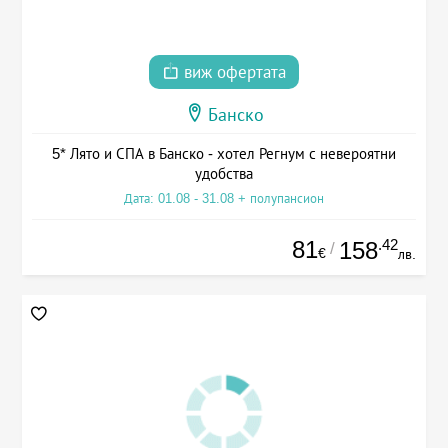
виж офертата
Банско
5* Лято и СПА в Банско - хотел Регнум с невероятни
удобства
Дата: 01.08 - 31.08 + полупансион
81
.42
158
/
€
лв.