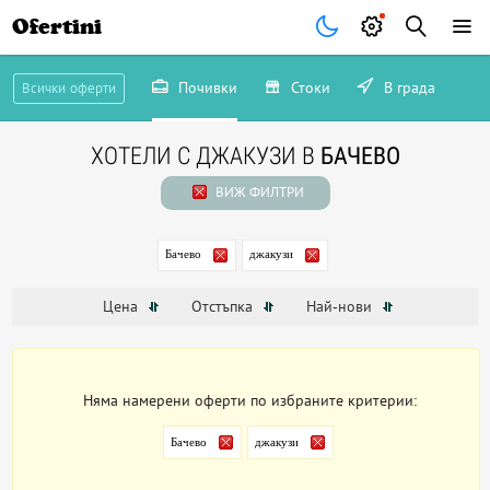
Ofertini
Почивки
Стоки
В града
Всички оферти
ХОТЕЛИ С ДЖАКУЗИ В
БАЧЕВО
ВИЖ ФИЛТРИ
Бачево
джакузи
Цена
Отстъпка
Най-нови
Няма намерени оферти по избраните критерии:
Бачево
джакузи