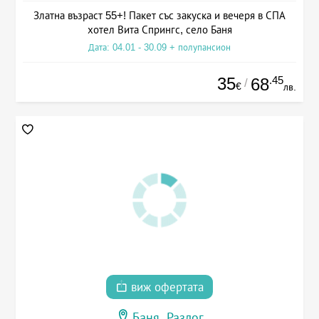
Златна възраст 55+! Пакет със закуска и вечеря в СПА
хотел Вита Спрингс, село Баня
Дата: 04.01 - 30.09 + полупансион
35
.45
68
/
€
лв.
виж офертата
Баня, Разлог