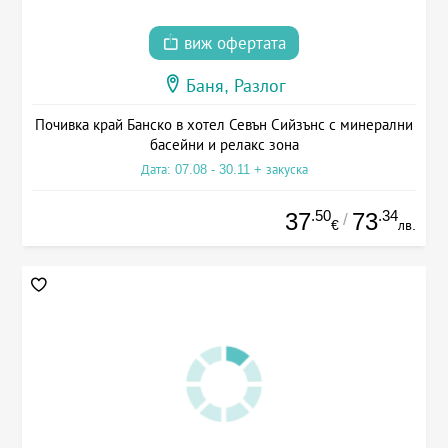
виж офертата
Баня, Разлог
Почивка край Банско в хотел Севън Сийзънс с минерални
басейни и релакс зона
Дата: 07.08 - 30.11 + закуска
.50
.34
37
73
/
€
лв.