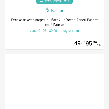
виж офертата
Разлог
Релакс пакет с вътрешен басейн в Хотел Аспен Ризорт
край Банско
Дата: 01.07 - 30.09 + полупансион
49
.84
95
/
€
лв.