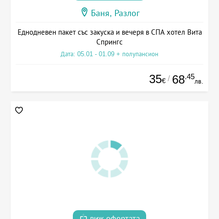
Баня, Разлог
Еднодневен пакет със закуска и вечеря в СПА хотел Вита
Спрингс
Дата: 05.01 - 01.09 + полупансион
35
.45
68
/
€
лв.
виж офертата