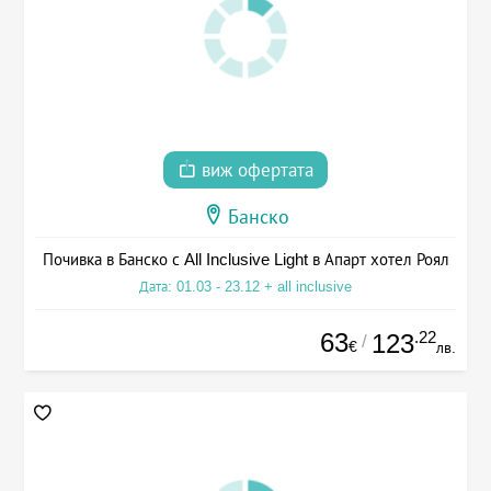
виж офертата
Банско
Почивка в Банско с All Inclusive Light в Апарт хотел Роял
Дата: 01.03 - 23.12 + all inclusive
63
.22
123
/
€
лв.