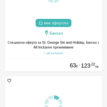
виж офертата
Банско
Специална оферта за St. George Ski and Holiday, Банско с
All Inclusive преживяване
+ all inclusive
63
.22
123
/
€
лв.