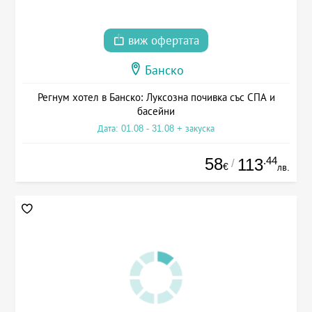
виж офертата
Банско
Регнум хотел в Банско: Луксозна почивка със СПА и
басейни
Дата: 01.08 - 31.08 + закуска
58
.44
113
/
€
лв.