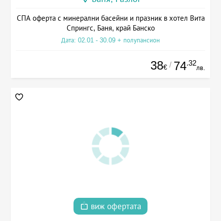
СПА оферта с минерални басейни и празник в хотел Вита
Спрингс, Баня, край Банско
Дата: 02.01 - 30.09 + полупансион
38
.32
74
/
€
лв.
виж офертата