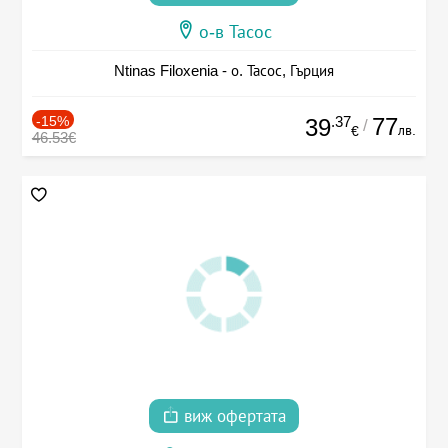
о-в Тасос
Ntinas Filoxenia - о. Тасос, Гърция
-15%
.37
77
39
/
лв.
€
46.53€
виж офертата