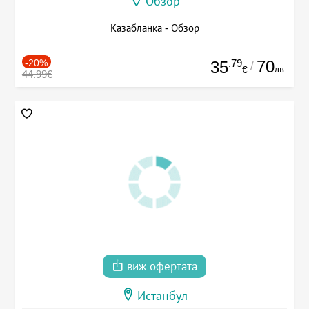
Обзор
Казабланка - Обзор
-20%
.79
70
35
/
лв.
€
44.99€
виж офертата
Истанбул