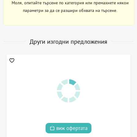
Моля, опитайте търсене по категория или премахнете някои
параметри за да се разшири обхвата на търсене.
Други изгодни предложения
виж офертата