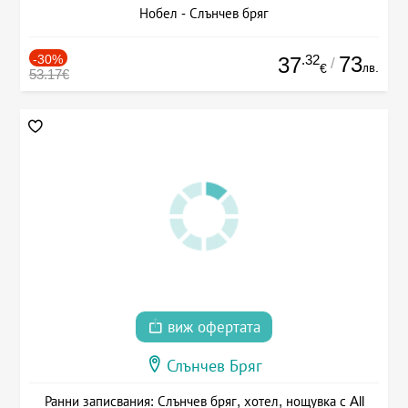
Нобел - Слънчев бряг
-30%
.32
73
37
/
лв.
€
53.17€
виж офертата
Слънчев Бряг
Ранни записвания: Слънчев бряг, хотел, нощувка с All