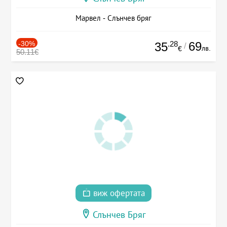
Марвел - Слънчев бряг
-30%
.28
69
35
/
лв.
€
50.11€
виж офертата
Слънчев Бряг