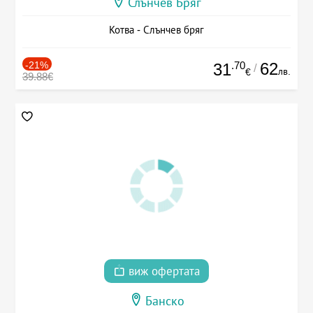
Слънчев Бряг
Котва - Слънчев бряг
-21%
.70
62
31
/
лв.
€
39.88€
виж офертата
Банско