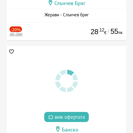
Слънчев Бряг
Жерави - Слънчев бряг
-20%
.12
55
28
/
лв.
€
35.28€
виж офертата
Банско