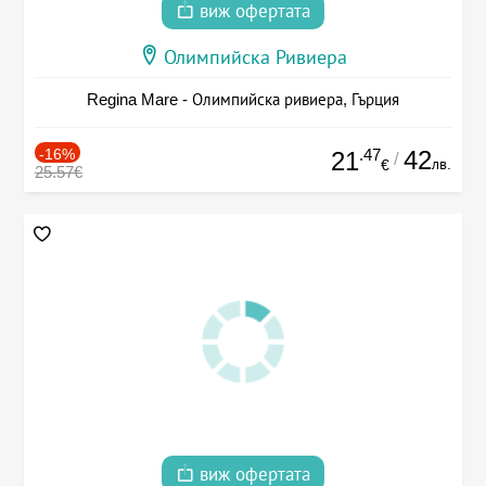
виж офертата
Олимпийска Ривиера
Regina Mare - Олимпийска ривиера, Гърция
-16%
.47
42
21
/
лв.
€
25.57€
виж офертата