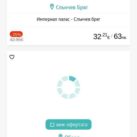
Слънчев Бряг
Империал палас - Слънчев бряг
-25%
.21
63
32
/
лв.
€
42.95€
виж офертата