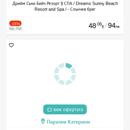
Дрийм Съни Бийч Резорт § СПА / Dreams Sunny Beach
Resort and Spa / - Слънчев бряг
-15%
.06
94
48
/
лв.
€
56.75€
виж офертата
Паралия Катерини