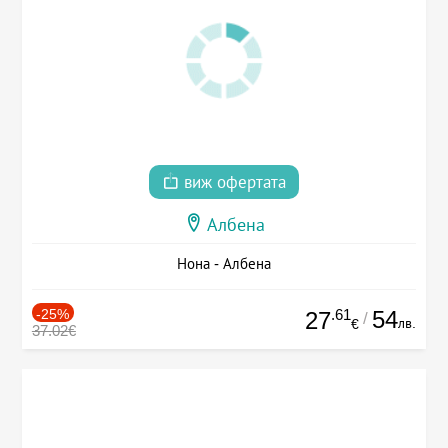
виж офертата
Албена
Нона - Албена
-25%
.61
54
27
/
лв.
€
37.02€