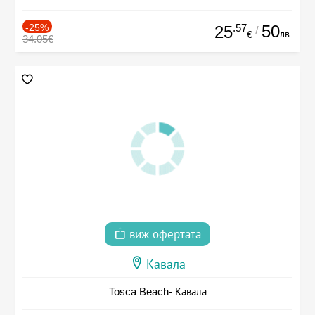
-25%
.57
50
25
/
лв.
€
34.05€
виж офертата
Кавала
Tosca Beach- Кавала