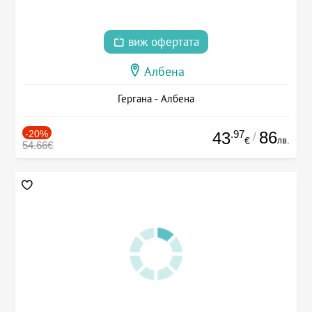
виж офертата
Албена
Гергана - Албена
-20%
.97
86
43
/
лв.
€
54.66€