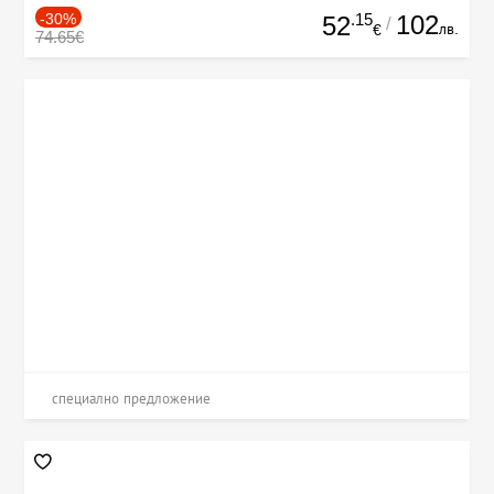
-30%
.15
102
52
/
лв.
€
74.65€
специално предложение