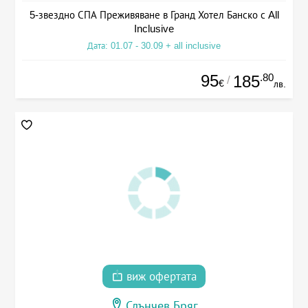
5-звездно СПА Преживяване в Гранд Хотел Банско с All
Inclusive
Дата: 01.07 - 30.09 + all inclusive
95
.80
185
/
€
лв.
виж офертата
Слънчев Бряг