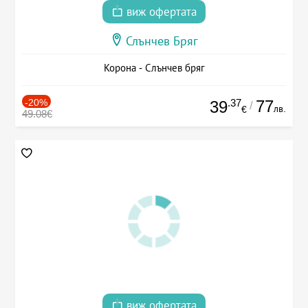
виж офертата
Слънчев Бряг
Корона - Слънчев бряг
-20%
.37
77
39
/
лв.
€
49.08€
виж офертата