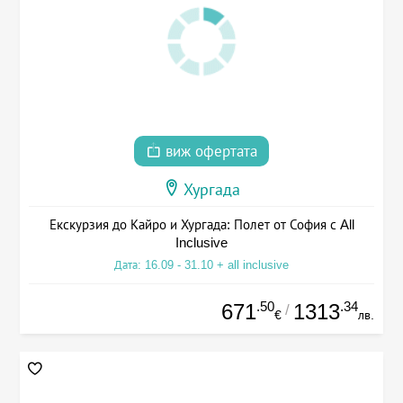
виж офертата
Хургада
Екскурзия до Кайро и Хургада: Полет от София с All
Inclusive
Дата: 16.09 - 31.10 + all inclusive
.50
.34
671
1313
/
€
лв.