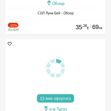
Обзор
СОЛ Луна Бей - Обзор
-15%
.28
69
35
/
лв.
€
41.42€
виж офертата
о-в Тасос