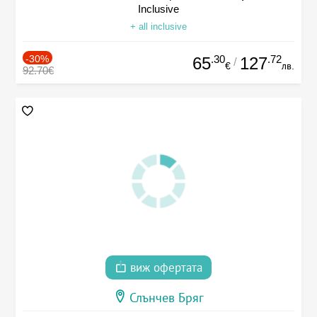
Inclusive
+ all inclusive
-30%
.30
.72
65
127
/
€
лв.
92.70€
виж офертата
Слънчев Бряг