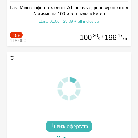
Last Minute оферта за лято: All Inclusive, реновиран хотел
Атлиман на 100 м от плажа в Китен
Дата: 01.06 - 29.09 + all inclusive
-15%
.30
.17
100
196
/
€
лв.
118.00€
виж офертата