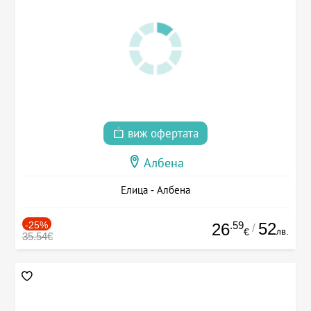
виж офертата
Албена
Елица - Албена
-25%
.59
52
26
/
лв.
€
35.54€