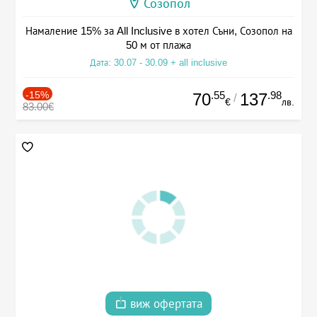
Созопол
Намаление 15% за All Inclusive в хотел Съни, Созопол на
50 м от плажа
Дата: 30.07 - 30.09 + all inclusive
-15%
.55
.98
70
137
/
€
лв.
83.00€
виж офертата