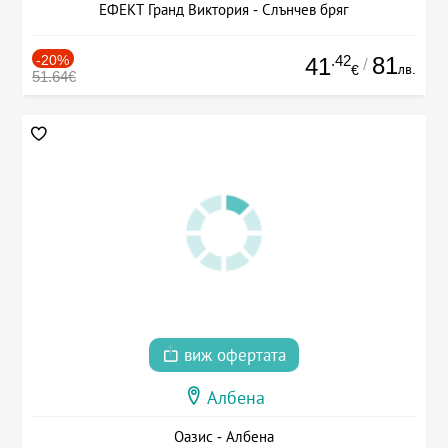
ЕФЕКТ Гранд Виктория - Слънчев бряг
-20%
.42
81
41
/
лв.
€
51.64€
виж офертата
Албена
Оазис - Албена