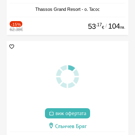
Thassos Grand Resort - о. Тасос
-15%
.17
104
53
/
лв.
€
62.38€
виж офертата
Слънчев Бряг