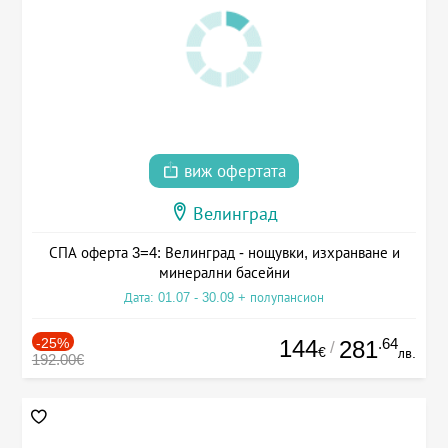
виж офертата
Велинград
СПА оферта 3=4: Велинград - нощувки, изхранване и
минерални басейни
Дата: 01.07 - 30.09 + полупансион
-25%
144
.64
281
/
€
лв.
192.00€