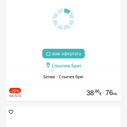
виж офертата
Слънчев Бряг
Белвю - Слънчев бряг
-20%
.86
76
38
/
лв.
€
48.57€