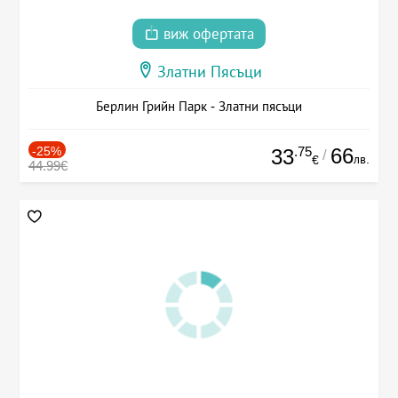
виж офертата
Златни Пясъци
Берлин Грийн Парк - Златни пясъци
-25%
.75
66
33
/
лв.
€
44.99€