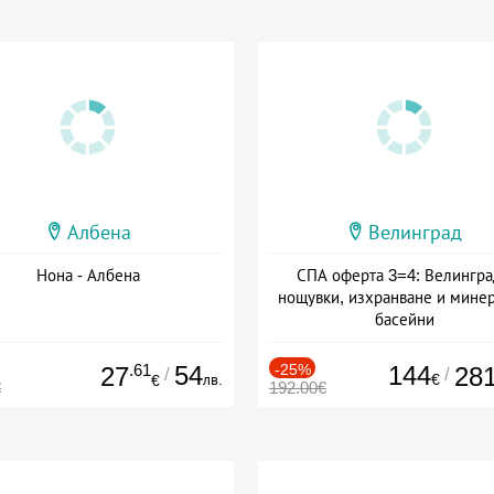
Албена
Велинград
Нона - Албена
СПА оферта 3=4: Велингра
нощувки, изхранване и мине
басейни
Дата: 01.07 - 30.09 + полупан
.61
54
-25%
144
27
28
/
/
лв.
€
€
€
192.00€