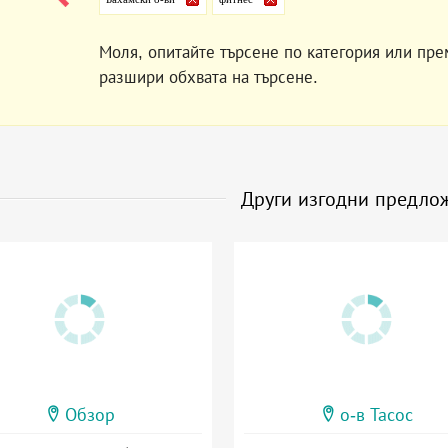
Моля, опитайте търсене по категория или пре
разшири обхвата на търсене.
Други изгодни предло
Обзор
о-в Тасос