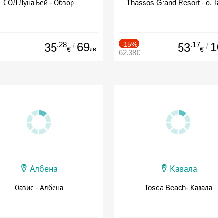
СОЛ Луна Бей - Обзор
Thassos Grand Resort - о. Т
.28
69
-15%
.17
1
35
53
/
/
лв.
€
€
€
62.38€
Албена
Кавала
Оазис - Албена
Tosca Beach- Кавала