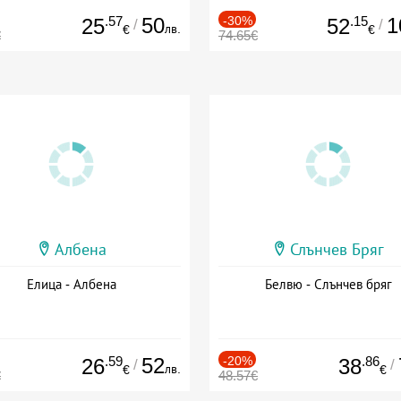
.57
50
-30%
.15
1
25
52
/
/
лв.
€
€
€
74.65€
Албена
Слънчев Бряг
Елица - Албена
Белвю - Слънчев бряг
.59
52
-20%
.86
26
38
/
/
лв.
€
€
€
48.57€