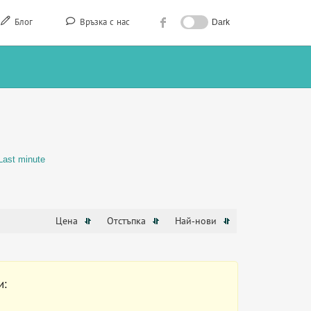
Блог
Връзка с нас
Dark
Last minute
Цена
Отстъпка
Най-нови
и: