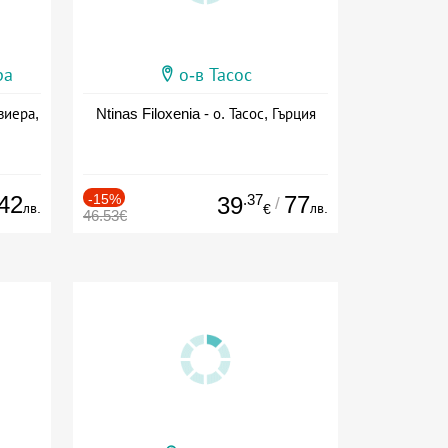
ра
о-в Тасос
виера,
Ntinas Filoxenia - о. Тасос, Гърция
42
-15%
.37
77
39
/
лв.
лв.
€
46.53€