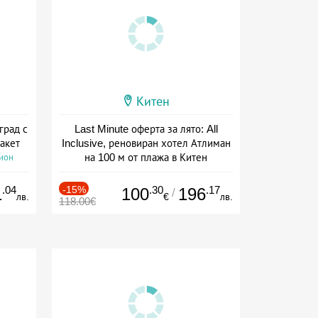
Китен
град с
Last Minute оферта за лято: All
акет
Inclusive, реновиран хотел Атлиман
на 100 м от плажа в Китен
сион
Дата: 01.06 - 29.09 + all inclusive
.04
-15%
.30
.17
1
100
196
/
лв.
€
лв.
118.00€