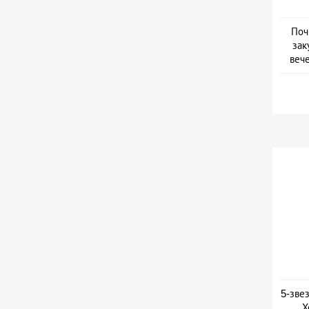
Поч
зак
веч
Дат
5-зве
Х