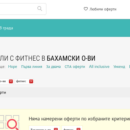
Любими оферти
В града
ЛИ С ФИТНЕС В
БАХАМСКИ О-ВИ
още:
Море
Първа линия
За двама
СПА оферти
All inclusive
Уикенд
о-ви
фитнес
рти
Няма намерени оферти по избраните критери
Бахамски о-ви
фитнес