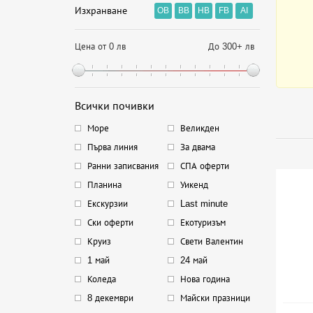
Изхранване
OB
BB
HB
FB
AI
Цена от 0 лв
До 300+ лв
Всички почивки
Море
Великден
Първа линия
За двама
Ранни записвания
СПА оферти
Планина
Уикенд
Екскурзии
Last minute
Ски оферти
Екотуризъм
Круиз
Свети Валентин
1 май
24 май
Коледа
Нова година
8 декември
Майски празници