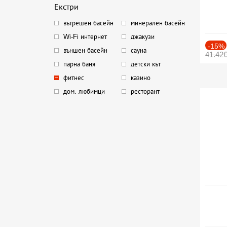
Екстри
вътрешен басейн
минерален басейн
Wi-Fi интернет
джакузи
-15%
външен басейн
сауна
41.42
парна баня
детски кът
фитнес
казино
дом. любимци
ресторант