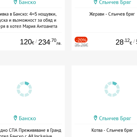
Банско
Слънчев Бряг
ивка в Банско: 4=5 нощувки,
Жерави - Слънчев бряг
уска и възможност за обяд и
еря в хотел Мария Антоанета
а: 16.07 - 07.09 + полупансион
120
.70
-20%
.12
234
28
/
/
€
лв.
€
35.28€
Банско
Слънчев Бряг
здно СПА Преживяване в Гранд
Котва - Слънчев бряг
отел Банско с All Inclusive