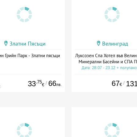
Златни Пясъци
Велинград
н Грийн Парк - Златни пясъци
Луксозен Спа Хотел във Велин
Минерални Басейни и СПА П
Дата: 28.07 - 23.12 + полупан
.75
66
67
33
13
/
/
лв.
€
€
€