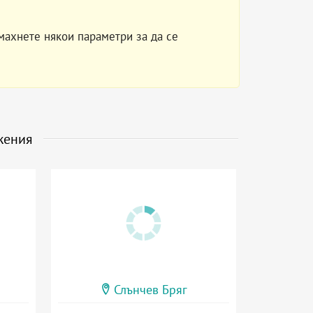
махнете някои параметри за да се
жения
Слънчев Бряг