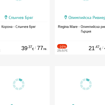
Слънчев Бряг
Олимпийска Ривие
Корона - Слънчев бряг
Regina Mare - Олимпийска ри
Гърция
.37
77
-16%
.47
39
21
/
/
лв.
€
€
€
25.57€