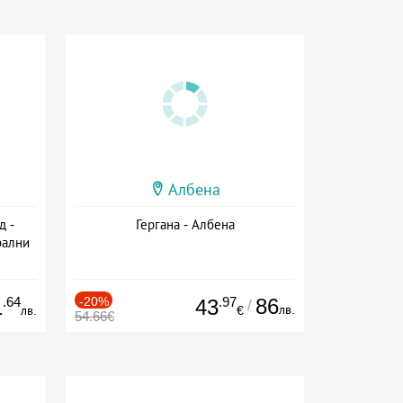
Албена
д -
Гергана - Албена
рални
сион
.64
-20%
.97
86
1
43
/
лв.
лв.
€
54.66€