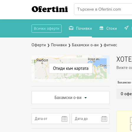
Ofertini
Почивки
Стоки
Всички оферти
Оферти
Почивки
Бахамски о-ви
фитнес
❯
❯
❯
ХОТЕ
Вижте 
Отиди към картата
Бахамски 
0 офе
Бахамски о-ви