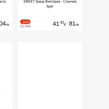
асос
ЕФЕКТ Гранд Виктория - Слънчев
бряг
04
-20%
.42
81
41
/
лв.
лв.
€
51.64€