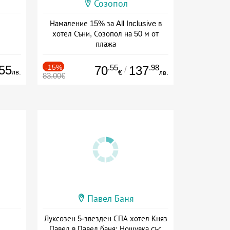
Созопол
Намаление 15% за All Inclusive в
хотел Съни, Созопол на 50 м от
плажа
Дата: 30.07 - 30.09 + all inclusive
55
-15%
.55
.98
70
137
/
лв.
€
лв.
83.00€
Павел Баня
Луксозен 5-звезден СПА хотел Княз
Павел в Павел баня: Нощувка със