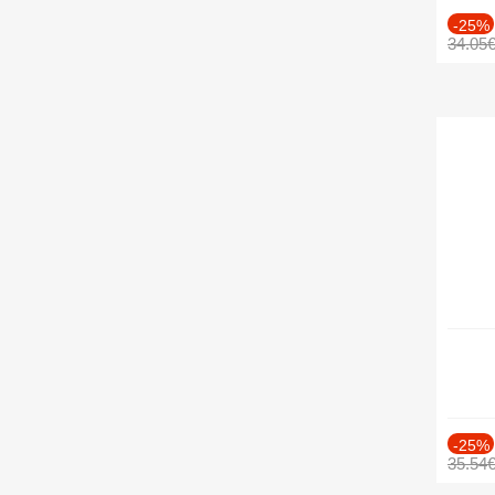
-25%
34.05
-25%
35.54