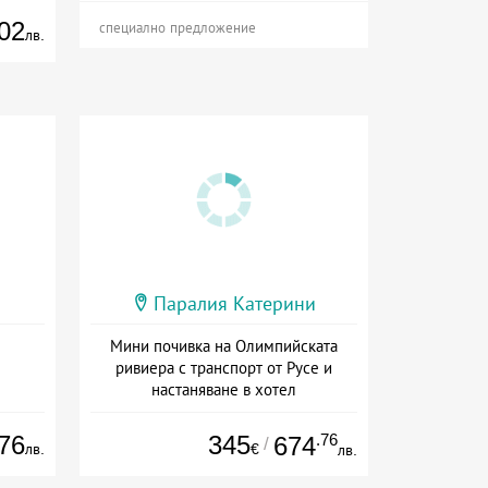
02
специално предложение
лв.
Паралия Катерини
Мини почивка на Олимпийската
ривиера с транспорт от Русе и
настаняване в хотел
Дата: 18.09 - 23.09 + закуска
76
345
.76
674
/
лв.
€
лв.