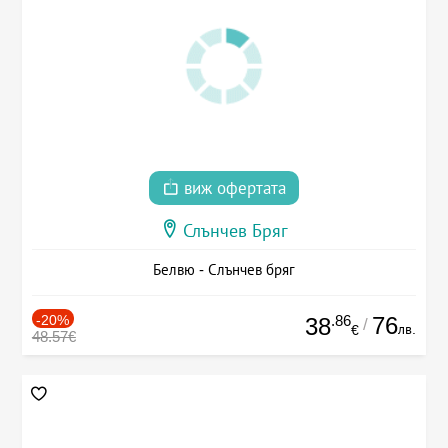
виж офертата
Слънчев Бряг
Белвю - Слънчев бряг
-20%
.86
76
38
/
лв.
€
48.57€