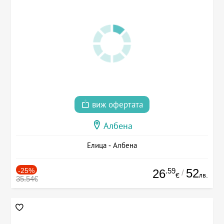
виж офертата
Албена
Елица - Албена
-25%
.59
52
26
/
лв.
€
35.54€