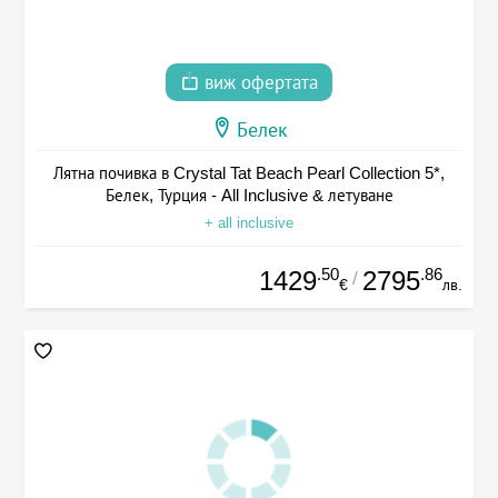
виж офертата
Белек
Лятна почивка в Crystal Tat Beach Pearl Collection 5*,
Белек, Турция - All Inclusive & летуване
+ all inclusive
.50
.86
1429
2795
/
€
лв.