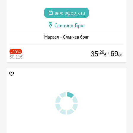
виж офертата
Слънчев Бряг
Марвел - Слънчев бряг
-30%
.28
69
35
/
лв.
€
50.11€