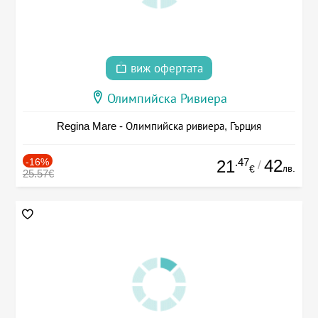
виж офертата
Олимпийска Ривиера
Regina Mare - Олимпийска ривиера, Гърция
-16%
.47
42
21
/
лв.
€
25.57€