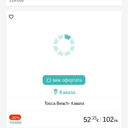
118.00€
виж офертата
Кавала
Tosca Beach- Кавала
-30%
.15
102
52
/
лв.
€
74.65€