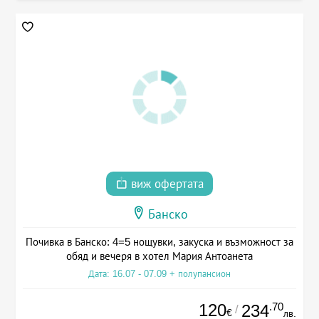
виж офертата
Банско
Почивка в Банско: 4=5 нощувки, закуска и възможност за
обяд и вечеря в хотел Мария Антоанета
Дата: 16.07 - 07.09 + полупансион
120
.70
234
/
€
лв.