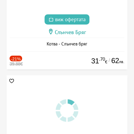
виж офертата
Слънчев Бряг
Котва - Слънчев бряг
-21%
.70
62
31
/
лв.
€
39.88€