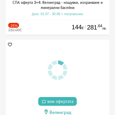
СПА оферта 3=4: Велинград - нощувки, изхранване и
минерални басейни
Дата: 01.07 - 30.09 + полупансион
-25%
144
.64
281
/
€
лв.
192.00€
виж офертата
Велинград