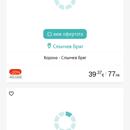
виж офертата
Слънчев Бряг
Корона - Слънчев бряг
-20%
.37
77
39
/
лв.
€
49.08€