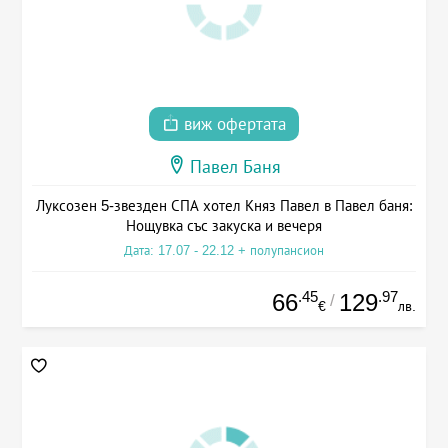
виж офертата
Павел Баня
Луксозен 5-звезден СПА хотел Княз Павел в Павел баня:
Нощувка със закуска и вечеря
Дата: 17.07 - 22.12 + полупансион
.45
.97
66
129
/
€
лв.