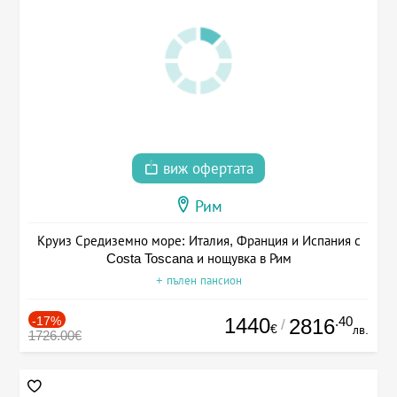
виж офертата
Рим
Круиз Средиземно море: Италия, Франция и Испания с
Costa Toscana и нощувка в Рим
+ пълен пансион
-17%
1440
.40
2816
/
€
лв.
1726.00€