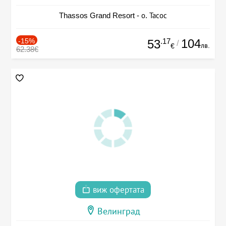
Thassos Grand Resort - о. Тасос
-15%
.17
104
53
/
лв.
€
62.38€
виж офертата
Велинград