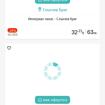
Слънчев Бряг
Империал палас - Слънчев бряг
-25%
.21
63
32
/
лв.
€
42.95€
виж офертата