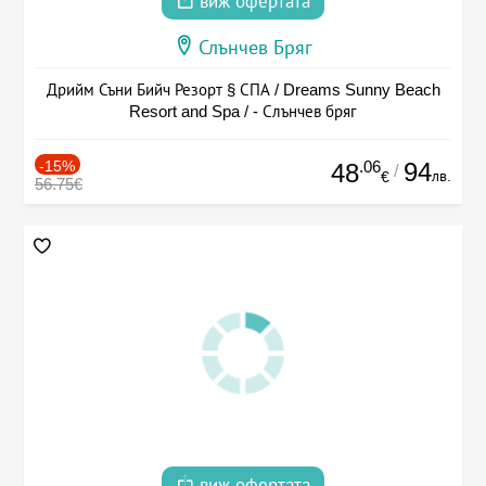
виж офертата
Слънчев Бряг
Дрийм Съни Бийч Резорт § СПА / Dreams Sunny Beach
Resort and Spa / - Слънчев бряг
-15%
.06
94
48
/
лв.
€
56.75€
виж офертата