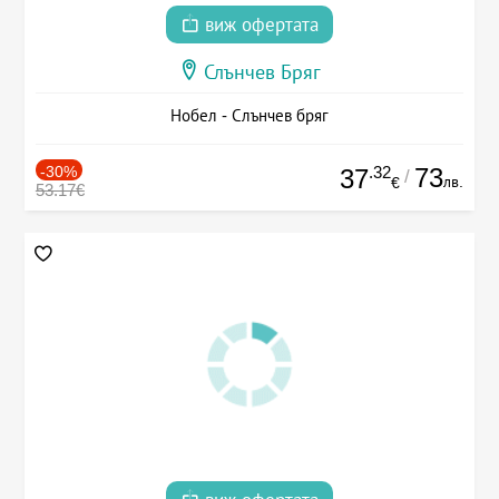
виж офертата
Слънчев Бряг
Нобел - Слънчев бряг
-30%
.32
73
37
/
лв.
€
53.17€