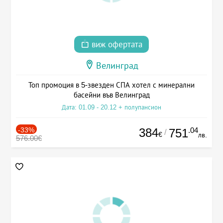
виж офертата
Велинград
Топ промоция в 5-звезден СПА хотел с минерални
басейни във Велинград
Дата: 01.09 - 20.12 + полупансион
-33%
384
.04
751
/
€
лв.
576.00€