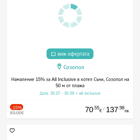
виж офертата
Созопол
Намаление 15% за All Inclusive в хотел Съни, Созопол на
50 м от плажа
Дата: 30.07 - 30.09 + all inclusive
-15%
.55
.98
70
137
/
€
лв.
83.00€