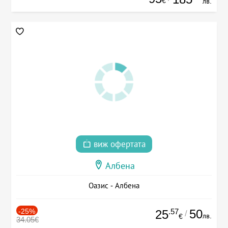
€
лв.
виж офертата
Албена
Оазис - Албена
-25%
.57
50
25
/
лв.
€
34.05€