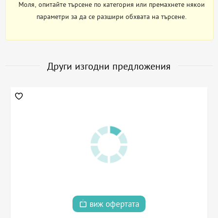
Моля, опитайте търсене по категория или премахнете някои
параметри за да се разшири обхвата на търсене.
Други изгодни предложения
виж офертата