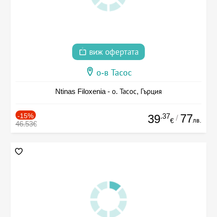
виж офертата
о-в Тасос
Ntinas Filoxenia - о. Тасос, Гърция
-15%
.37
77
39
/
лв.
€
46.53€