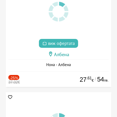
виж офертата
Албена
Нона - Албена
-25%
.61
54
27
/
лв.
€
37.02€