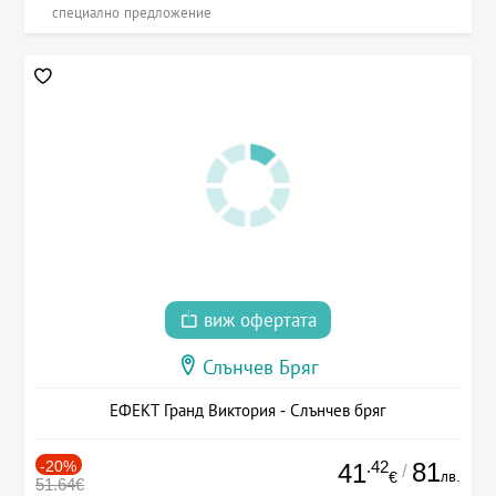
специално предложение
виж офертата
Слънчев Бряг
ЕФЕКТ Гранд Виктория - Слънчев бряг
-20%
.42
81
41
/
лв.
€
51.64€