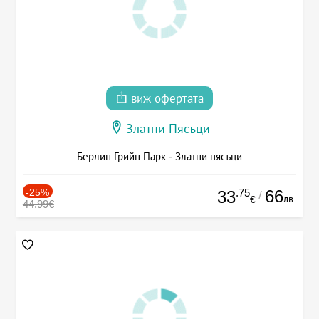
виж офертата
Златни Пясъци
Берлин Грийн Парк - Златни пясъци
-25%
.75
66
33
/
лв.
€
44.99€