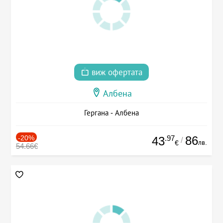
виж офертата
Албена
Гергана - Албена
-20%
.97
86
43
/
лв.
€
54.66€