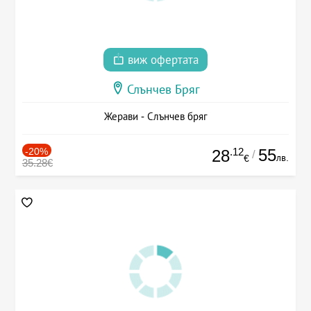
виж офертата
Слънчев Бряг
Жерави - Слънчев бряг
-20%
.12
55
28
/
лв.
€
35.28€