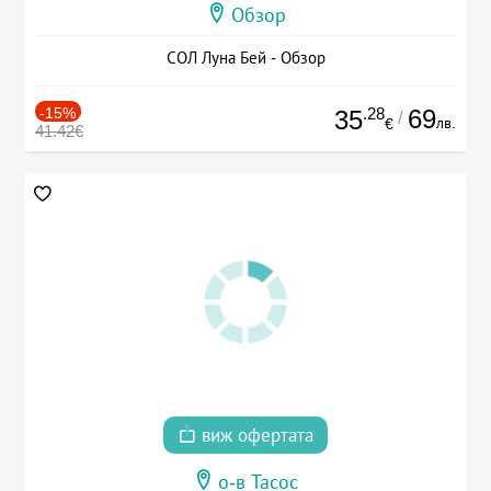
Обзор
СОЛ Луна Бей - Обзор
-15%
.28
69
35
/
лв.
€
41.42€
виж офертата
о-в Тасос