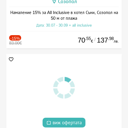
Созопол
Намаление 15% за All Inclusive в хотел Съни, Созопол на
50 м от плажа
Дата: 30.07 - 30.09 + all inclusive
-15%
.55
.98
70
137
/
€
лв.
83.00€
виж офертата