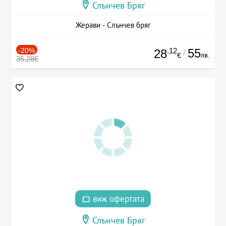
Слънчев Бряг
Жерави - Слънчев бряг
-20%
.12
55
28
/
лв.
€
35.28€
виж офертата
Слънчев Бряг