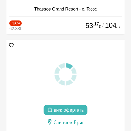
Thassos Grand Resort - о. Тасос
-15%
.17
104
53
/
лв.
€
62.38€
виж офертата
Слънчев Бряг