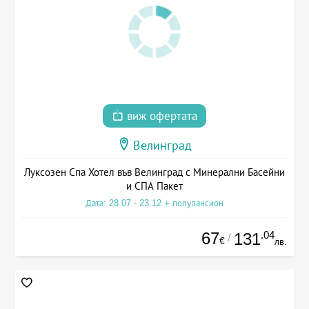
виж офертата
Велинград
Луксозен Спа Хотел във Велинград с Минерални Басейни
и СПА Пакет
Дата: 28.07 - 23.12 + полупансион
67
.04
131
/
€
лв.