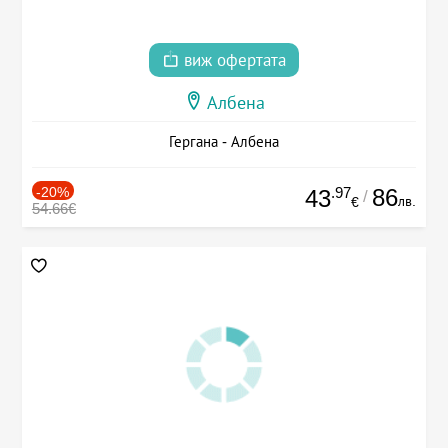
виж офертата
Албена
Гергана - Албена
-20%
.97
86
43
/
лв.
€
54.66€