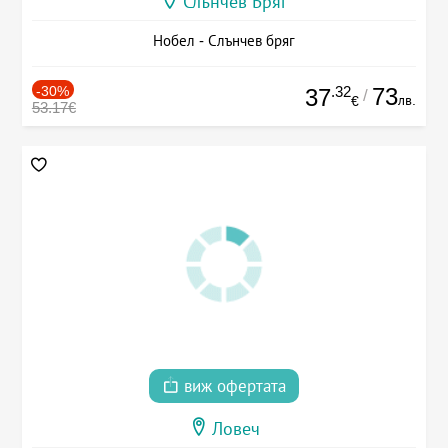
Слънчев Бряг
Нобел - Слънчев бряг
-30%
.32
73
37
/
лв.
€
53.17€
виж офертата
Ловеч