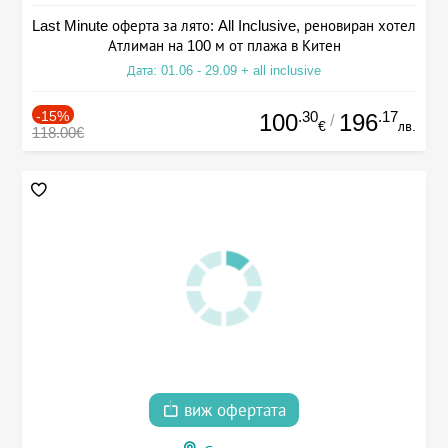
Last Minute оферта за лято: All Inclusive, реновиран хотел
Атлиман на 100 м от плажа в Китен
Дата: 01.06 - 29.09 + all inclusive
-15%
.30
.17
100
196
/
€
лв.
118.00€
виж офертата