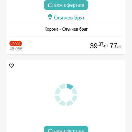
виж офертата
Слънчев Бряг
Корона - Слънчев бряг
-20%
.37
77
39
/
лв.
€
49.08€
виж офертата