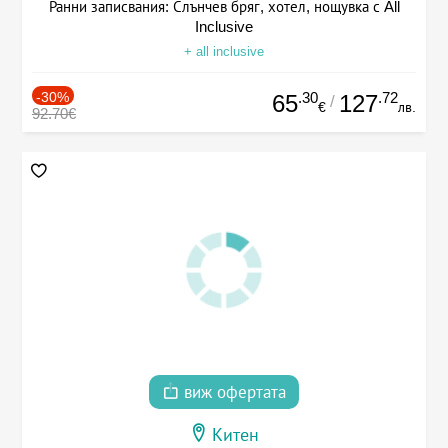
Ранни записвания: Слънчев бряг, хотел, нощувка с All
Inclusive
+ all inclusive
-30%
.30
.72
65
127
/
€
лв.
92.70€
виж офертата
Китен