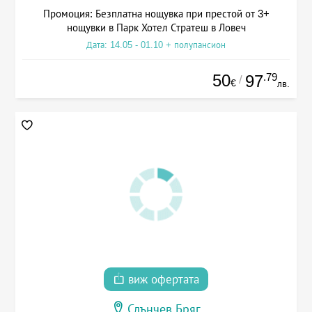
Промоция: Безплатна нощувка при престой от 3+
нощувки в Парк Хотел Стратеш в Ловеч
Дата: 14.05 - 01.10 + полупансион
50
.79
97
/
€
лв.
виж офертата
Слънчев Бряг