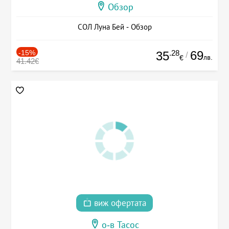
Обзор
СОЛ Луна Бей - Обзор
-15%
.28
69
35
/
лв.
€
41.42€
виж офертата
о-в Тасос