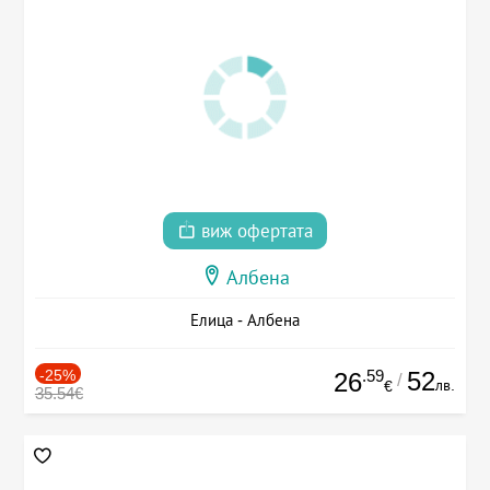
виж офертата
Албена
Елица - Албена
-25%
.59
52
26
/
лв.
€
35.54€