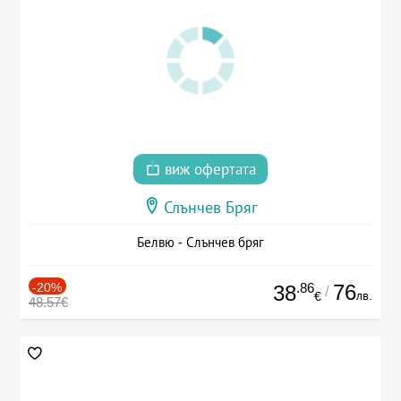
виж офертата
Слънчев Бряг
Белвю - Слънчев бряг
-20%
.86
76
38
/
лв.
€
48.57€