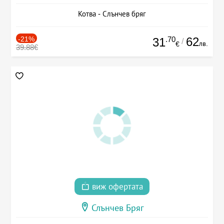
Котва - Слънчев бряг
-21%
.70
62
31
/
лв.
€
39.88€
виж офертата
Слънчев Бряг