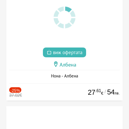
виж офертата
Албена
Нона - Албена
-25%
.61
54
27
/
лв.
€
37.02€