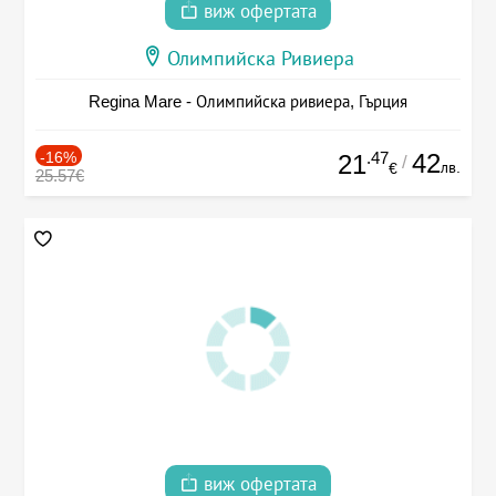
виж офертата
Олимпийска Ривиера
Regina Mare - Олимпийска ривиера, Гърция
-16%
.47
42
21
/
лв.
€
25.57€
виж офертата