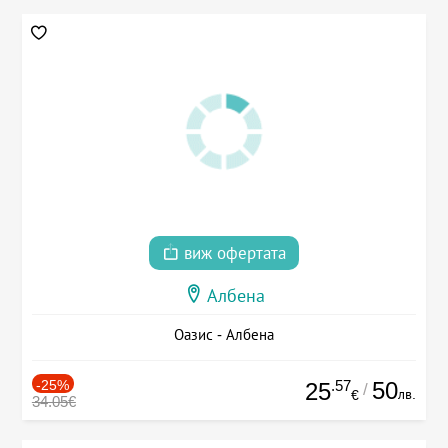
виж офертата
Албена
Оазис - Албена
-25%
.57
50
25
/
лв.
€
34.05€