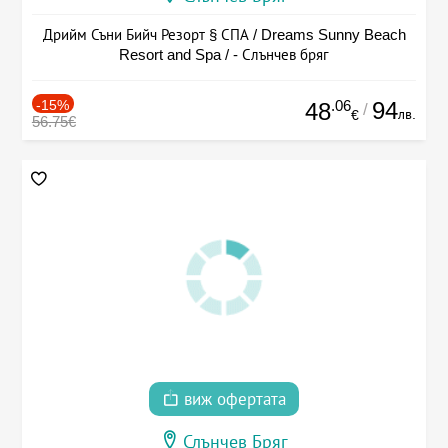
Дрийм Съни Бийч Резорт § СПА / Dreams Sunny Beach
Resort and Spa / - Слънчев бряг
-15%
.06
94
48
/
лв.
€
56.75€
виж офертата
Слънчев Бряг