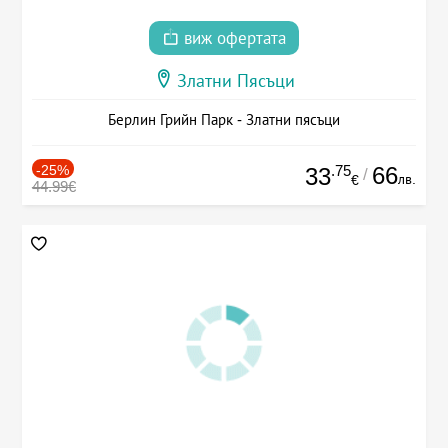
виж офертата
Златни Пясъци
Берлин Грийн Парк - Златни пясъци
-25%
.75
66
33
/
лв.
€
44.99€