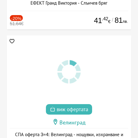
ЕФЕКТ Гранд Виктория - Слънчев бряг
-20%
.42
81
41
/
лв.
€
51.64€
виж офертата
Велинград
СПА оферта 3=4: Велинград - нощувки, изхранване и