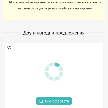
Моля, опитайте търсене по категория или премахнете някои
параметри за да се разшири обхвата на търсене.
Други изгодни предложения
виж офертата