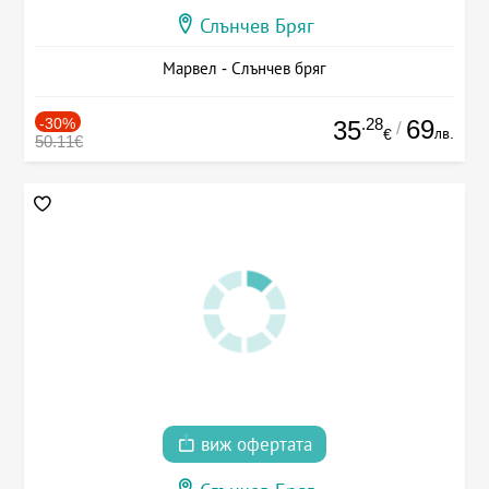
Слънчев Бряг
Марвел - Слънчев бряг
-30%
.28
69
35
/
лв.
€
50.11€
виж офертата