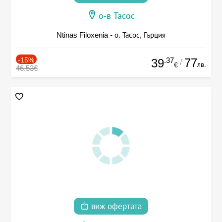
о-в Тасос
Ntinas Filoxenia - о. Тасос, Гърция
-15%
.37
77
39
/
лв.
€
46.53€
виж офертата