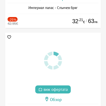
Империал палас - Слънчев бряг
-25%
.21
63
32
/
лв.
€
42.95€
виж офертата
Обзор