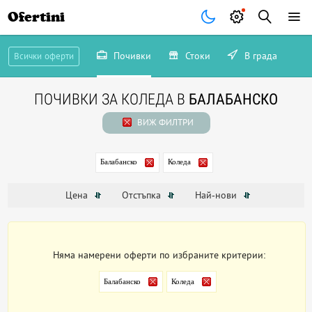
Ofertini
Почивки
Стоки
В града
Всички оферти
ПОЧИВКИ ЗА КОЛЕДА В
БАЛАБАНСКО
ВИЖ ФИЛТРИ
Балабанско
Коледа
Цена
Отстъпка
Най-нови
Няма намерени оферти по избраните критерии:
Балабанско
Коледа