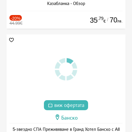
Казабланка - Обзор
-20%
.79
70
35
/
лв.
€
44.99€
виж офертата
Банско
5-звездно СПА Преживяване в Гранд Хотел Банско с All