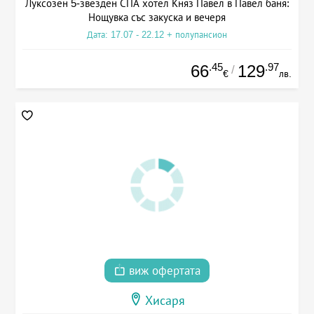
Луксозен 5-звезден СПА хотел Княз Павел в Павел баня:
Нощувка със закуска и вечеря
Дата: 17.07 - 22.12 + полупансион
.45
.97
66
129
/
€
лв.
виж офертата
Хисаря