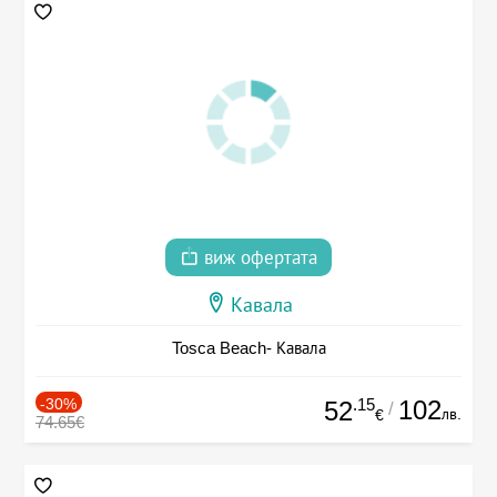
виж офертата
Кавала
Tosca Beach- Кавала
-30%
.15
102
52
/
лв.
€
74.65€