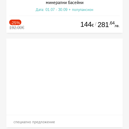
минерални басейни
Дата: 01.07 - 30.09 + полупансион
-25%
144
.64
281
/
€
лв.
192.00€
специално предложение