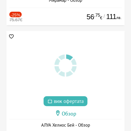
Мирамар - Обзор
-25%
.75
111
56
/
лв.
€
75.67€
виж офертата
Обзор
АЛУА Хелиос Бей - Обзор