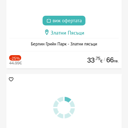
виж офертата
Златни Пясъци
Берлин Грийн Парк - Златни пясъци
-25%
.75
66
33
/
лв.
€
44.99€