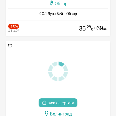
Обзор
СОЛ Луна Бей - Обзор
-15%
.28
69
35
/
лв.
€
41.42€
виж офертата
Велинград