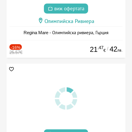
виж офертата
Олимпийска Ривиера
Regina Mare - Олимпийска ривиера, Гърция
-16%
.47
42
21
/
лв.
€
25.57€