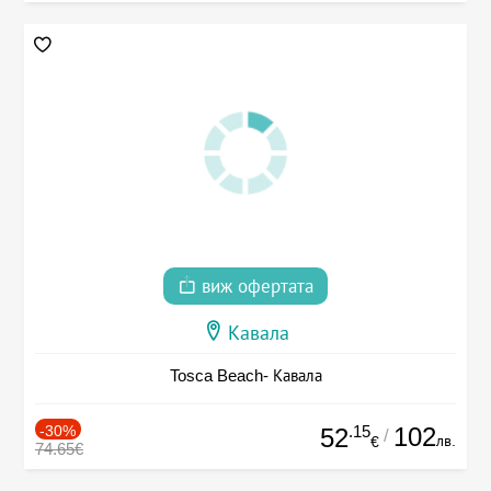
виж офертата
Кавала
Tosca Beach- Кавала
-30%
.15
102
52
/
лв.
€
74.65€