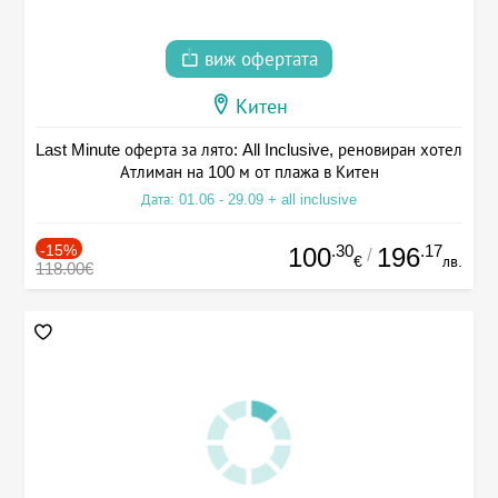
виж офертата
Китен
Last Minute оферта за лято: All Inclusive, реновиран хотел
Атлиман на 100 м от плажа в Китен
Дата: 01.06 - 29.09 + all inclusive
-15%
.30
.17
100
196
/
€
лв.
118.00€