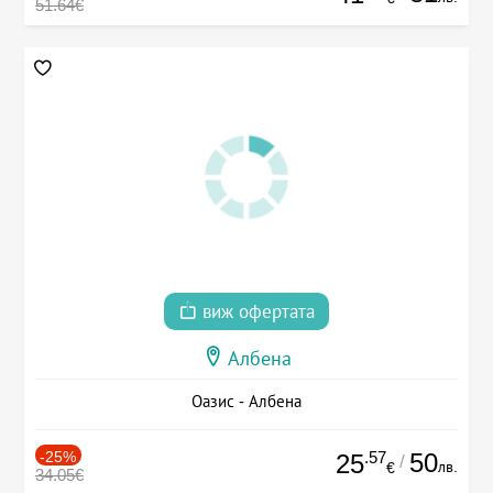
51.64€
виж офертата
Албена
Оазис - Албена
-25%
.57
50
25
/
лв.
€
34.05€