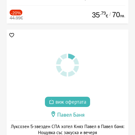
-20%
.79
70
35
/
лв.
€
44.99€
виж офертата
Павел Баня
Луксозен 5-звезден СПА хотел Княз Павел в Павел баня:
Нощувка със закуска и вечеря