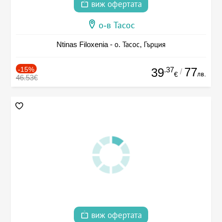
виж офертата
о-в Тасос
Ntinas Filoxenia - о. Тасос, Гърция
-15%
.37
77
39
/
лв.
€
46.53€
виж офертата