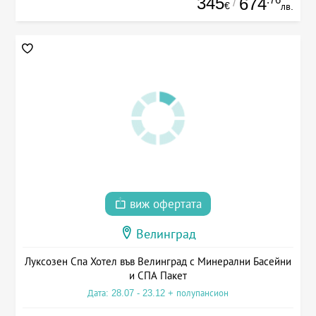
345
674
/
€
лв.
виж офертата
Велинград
Луксозен Спа Хотел във Велинград с Минерални Басейни
и СПА Пакет
Дата: 28.07 - 23.12 + полупансион