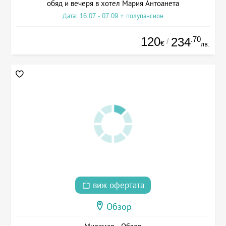
обяд и вечеря в хотел Мария Антоанета
Дата: 16.07 - 07.09 + полупансион
120
.70
234
/
€
лв.
виж офертата
Обзор