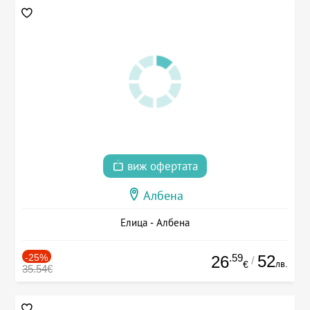
виж офертата
Албена
Елица - Албена
-25%
.59
52
26
/
лв.
€
35.54€