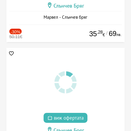
Слънчев Бряг
Марвел - Слънчев бряг
-30%
.28
69
35
/
лв.
€
50.11€
виж офертата
Слънчев Бряг