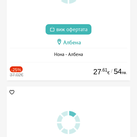
виж офертата
Албена
Нона - Албена
-25%
.61
54
27
/
лв.
€
37.02€