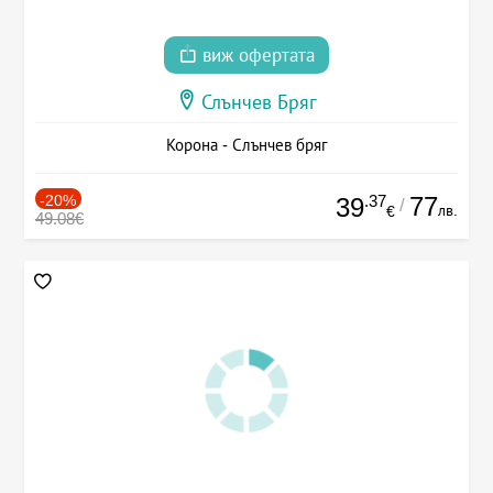
виж офертата
Слънчев Бряг
Корона - Слънчев бряг
-20%
.37
77
39
/
лв.
€
49.08€