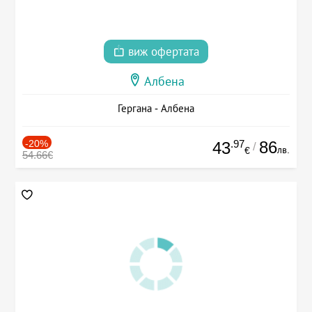
виж офертата
Албена
Гергана - Албена
-20%
.97
86
43
/
лв.
€
54.66€