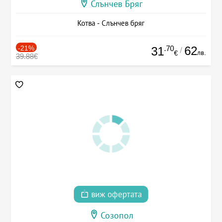
Слънчев Бряг
Котва - Слънчев бряг
-21%
.70
62
31
/
лв.
€
39.88€
виж офертата
Созопол