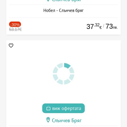
Нобел - Слънчев бряг
-30%
.32
73
37
/
лв.
€
53.17€
виж офертата
Слънчев Бряг