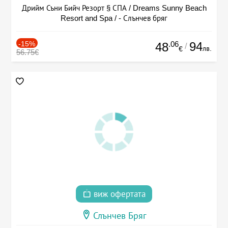
Дрийм Съни Бийч Резорт § СПА / Dreams Sunny Beach
Resort and Spa / - Слънчев бряг
-15%
.06
94
48
/
лв.
€
56.75€
виж офертата
Слънчев Бряг