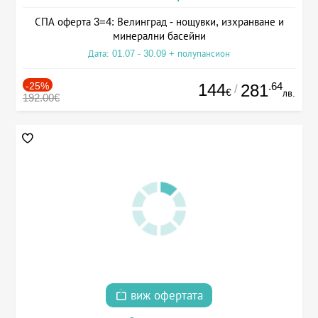
СПА оферта 3=4: Велинград - нощувки, изхранване и
минерални басейни
Дата: 01.07 - 30.09 + полупансион
-25%
144
.64
281
/
€
лв.
192.00€
виж офертата