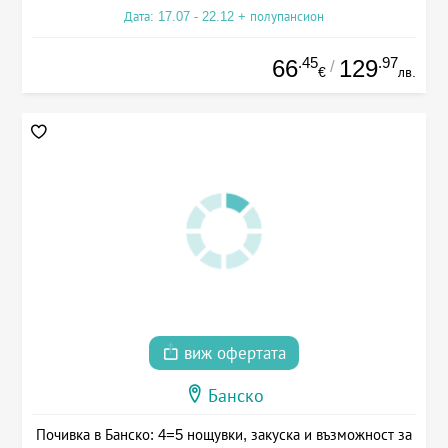
Дата: 17.07 - 22.12 + полупансион
.45
.97
66
129
/
€
лв.
виж офертата
Банско
Почивка в Банско: 4=5 нощувки, закуска и възможност за