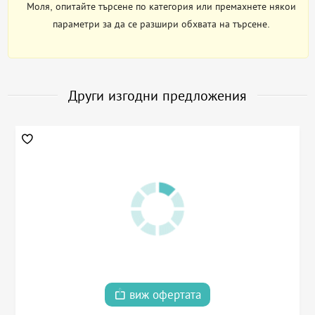
Моля, опитайте търсене по категория или премахнете някои
параметри за да се разшири обхвата на търсене.
Други изгодни предложения
виж офертата