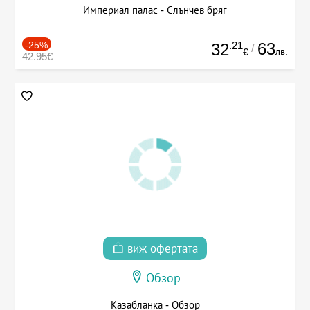
Империал палас - Слънчев бряг
-25%
.21
63
32
/
лв.
€
42.95€
виж офертата
Обзор
Казабланка - Обзор