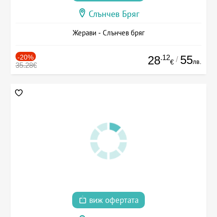
Слънчев Бряг
Жерави - Слънчев бряг
-20%
.12
55
28
/
лв.
€
35.28€
виж офертата