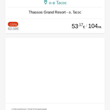
о-в Тасос
Thassos Grand Resort - о. Тасос
-15%
.17
104
53
/
лв.
€
62.38€
специално предложение