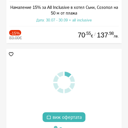
Намаление 15% за All Inclusive в хотел Съни, Созопол на
50 м от плажа
Дата: 30.07 - 30.09 + all inclusive
-15%
.55
.98
70
137
/
€
лв.
83.00€
виж офертата