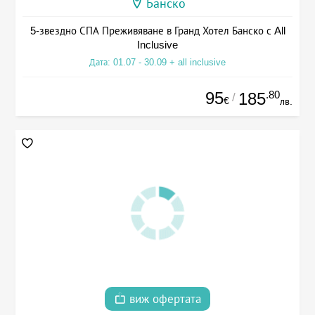
Банско
5-звездно СПА Преживяване в Гранд Хотел Банско с All
Inclusive
Дата: 01.07 - 30.09 + all inclusive
95
.80
185
/
€
лв.
виж офертата