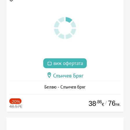
виж офертата
Слънчев Бряг
Белвю - Слънчев бряг
-20%
.86
76
38
/
лв.
€
48.57€