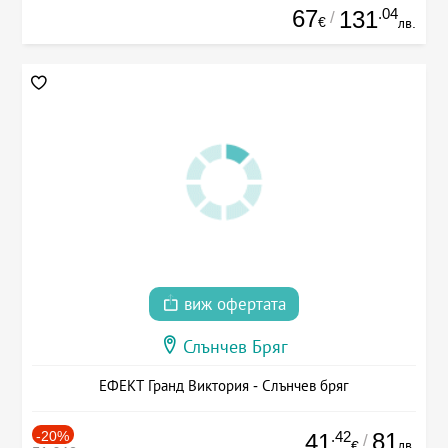
67
.04
131
/
€
лв.
виж офертата
Слънчев Бряг
ЕФЕКТ Гранд Виктория - Слънчев бряг
-20%
.42
81
41
/
лв.
€