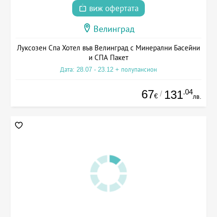
виж офертата
Велинград
Луксозен Спа Хотел във Велинград с Минерални Басейни
и СПА Пакет
Дата: 28.07 - 23.12 + полупансион
67
.04
131
/
€
лв.