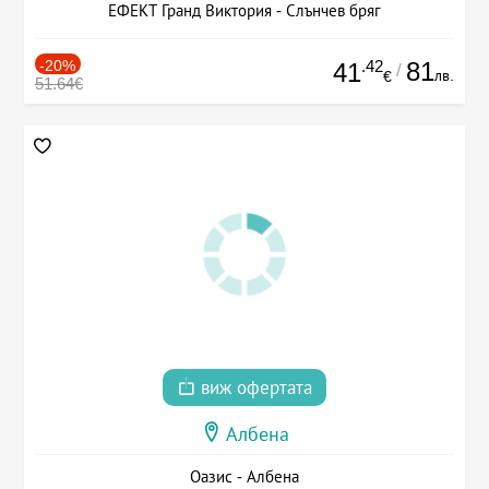
ЕФЕКТ Гранд Виктория - Слънчев бряг
-20%
.42
81
41
/
лв.
€
51.64€
виж офертата
Албена
Оазис - Албена