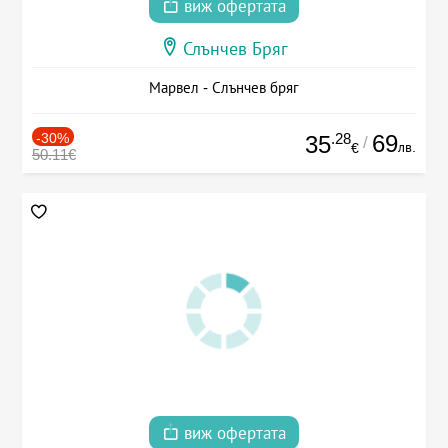
виж офертата
Слънчев Бряг
Марвел - Слънчев бряг
-30%
.28
69
35
/
лв.
€
50.11€
виж офертата