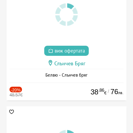
виж офертата
Слънчев Бряг
Белвю - Слънчев бряг
-20%
.86
76
38
/
лв.
€
48.57€