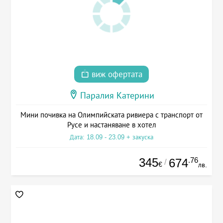
виж офертата
Паралия Катерини
Мини почивка на Олимпийската ривиера с транспорт от
Русе и настаняване в хотел
Дата: 18.09 - 23.09 + закуска
345
.76
674
/
€
лв.