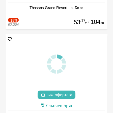
Thassos Grand Resort - о. Тасос
-15%
.17
104
53
/
лв.
€
62.38€
виж офертата
Слънчев Бряг