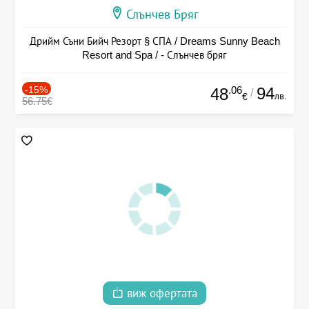
Слънчев Бряг
Дрийм Съни Бийч Резорт § СПА / Dreams Sunny Beach
Resort and Spa / - Слънчев бряг
-15%
.06
94
48
/
лв.
€
56.75€
виж офертата