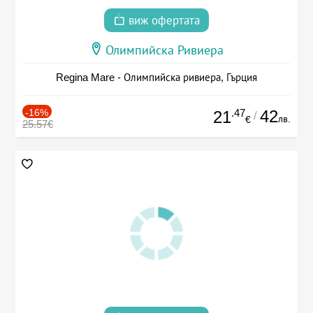
виж офертата
Олимпийска Ривиера
Regina Mare - Олимпийска ривиера, Гърция
-16%
.47
42
21
/
лв.
€
25.57€