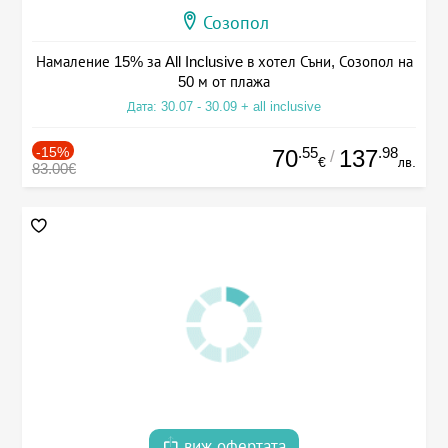
Созопол
Намаление 15% за All Inclusive в хотел Съни, Созопол на
50 м от плажа
Дата: 30.07 - 30.09 + all inclusive
-15%
.55
.98
70
137
/
€
лв.
83.00€
виж офертата