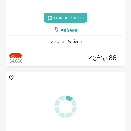
виж офертата
Албена
Гергана - Албена
-20%
.97
86
43
/
лв.
€
54.66€