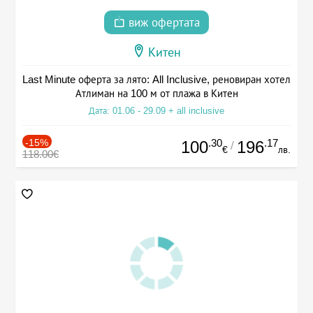
виж офертата
Китен
Last Minute оферта за лято: All Inclusive, реновиран хотел
Атлиман на 100 м от плажа в Китен
Дата: 01.06 - 29.09 + all inclusive
-15%
.30
.17
100
196
/
€
лв.
118.00€