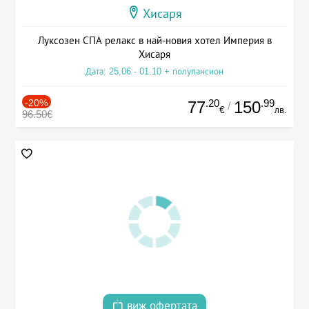
Хисаря
Луксозен СПА релакс в най-новия хотел Империя в
Хисаря
Дата: 25.06 - 01.10 + полупансион
-20%
.20
.99
77
150
/
€
лв.
96.50€
виж офертата