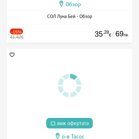
Обзор
СОЛ Луна Бей - Обзор
-15%
.28
69
35
/
лв.
€
41.42€
виж офертата
о-в Тасос