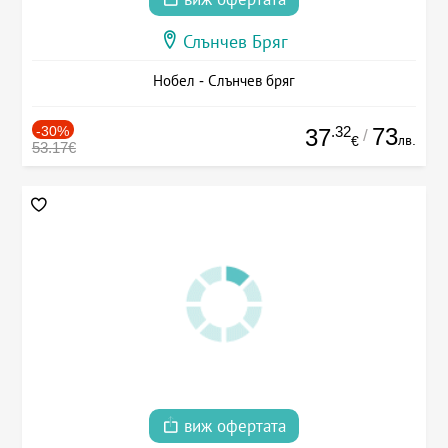
Слънчев Бряг
Нобел - Слънчев бряг
-30%
.32
73
37
/
лв.
€
53.17€
виж офертата