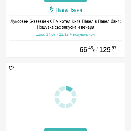
Павел Баня
Луксозен 5-звезден СПА хотел Княз Павел в Павел баня:
Нощувка със закуска и вечеря
Дата: 17.07 - 22.12 + полупансион
.45
.97
66
129
/
€
лв.