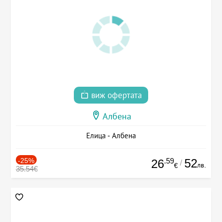
виж офертата
Албена
Елица - Албена
-25%
.59
52
26
/
лв.
€
35.54€