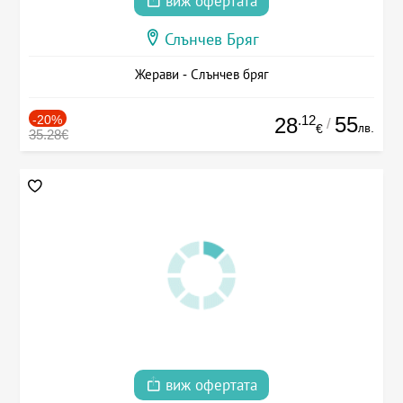
виж офертата
Слънчев Бряг
Жерави - Слънчев бряг
-20%
.12
55
28
/
лв.
€
35.28€
виж офертата