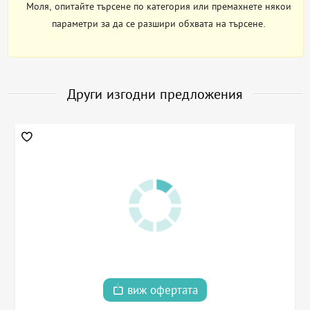
Моля, опитайте търсене по категория или премахнете някои
параметри за да се разшири обхвата на търсене.
Други изгодни предложения
виж офертата