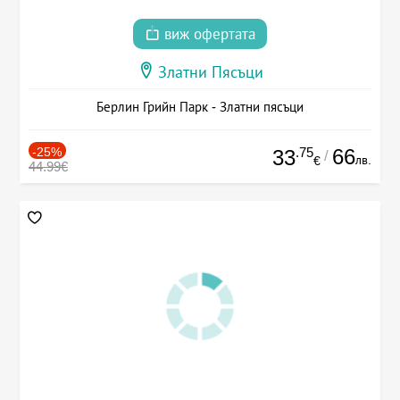
виж офертата
Златни Пясъци
Берлин Грийн Парк - Златни пясъци
-25%
.75
66
33
/
лв.
€
44.99€