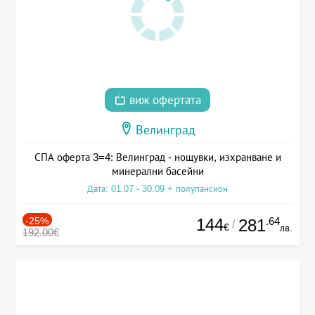
виж офертата
Велинград
СПА оферта 3=4: Велинград - нощувки, изхранване и
минерални басейни
Дата: 01.07 - 30.09 + полупансион
-25%
144
.64
281
/
€
лв.
192.00€