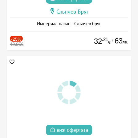
Слънчев Бряг
Империал палас - Слънчев бряг
-25%
.21
63
32
/
лв.
€
42.95€
виж офертата