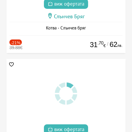
виж офертата
Слънчев Бряг
Котва - Слънчев бряг
-21%
.70
62
31
/
лв.
€
39.88€
виж офертата