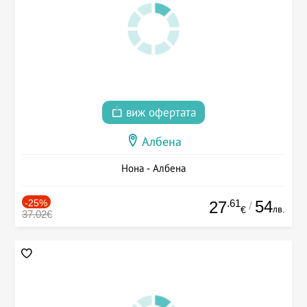
виж офертата
Албена
Нона - Албена
-25%
.61
54
27
/
лв.
€
37.02€