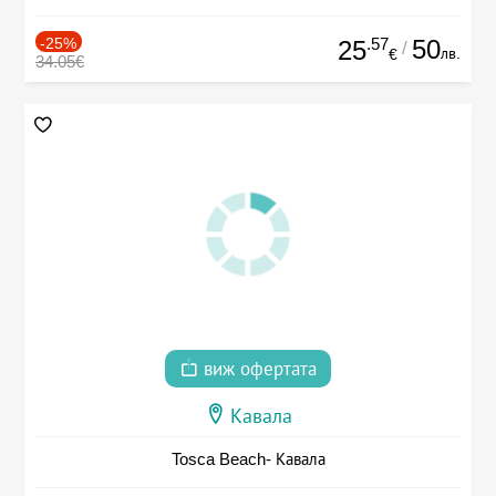
-25%
.57
50
25
/
лв.
€
34.05€
виж офертата
Кавала
Tosca Beach- Кавала