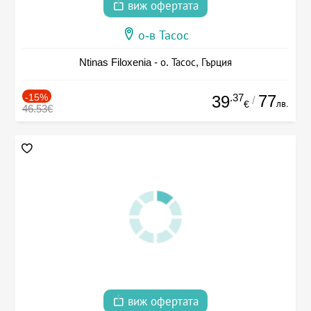
виж офертата
о-в Тасос
Ntinas Filoxenia - о. Тасос, Гърция
-15%
.37
77
39
/
лв.
€
46.53€
виж офертата