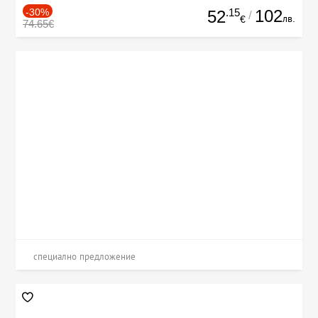
-30%
.15
102
52
/
лв.
€
74.65€
специално предложение