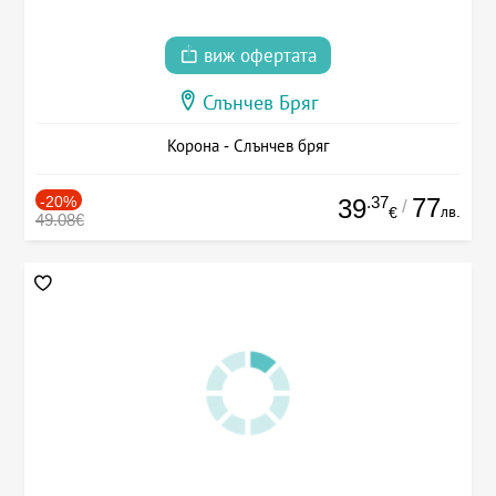
виж офертата
Слънчев Бряг
Корона - Слънчев бряг
-20%
.37
77
39
/
лв.
€
49.08€