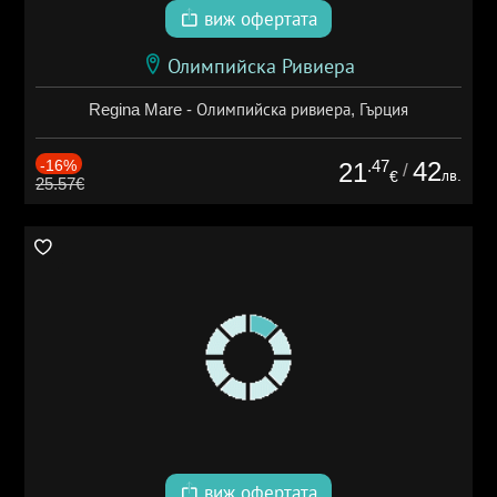
виж офертата
Олимпийска Ривиера
Regina Mare - Олимпийска ривиера, Гърция
-16%
.47
42
21
/
лв.
€
25.57€
виж офертата