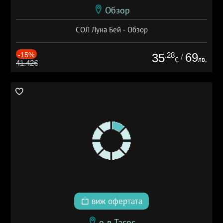
Обзор
СОЛ Луна Бей - Обзор
-15%
.28
69
35
/
лв.
€
41.42€
виж офертата
о-в Тасос