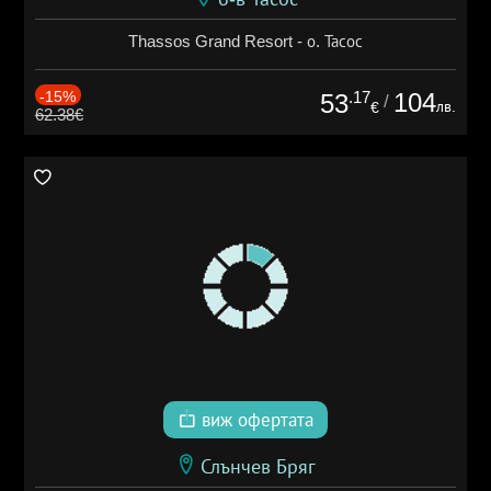
Thassos Grand Resort - о. Тасос
-15%
.17
104
53
/
лв.
€
62.38€
виж офертата
Слънчев Бряг