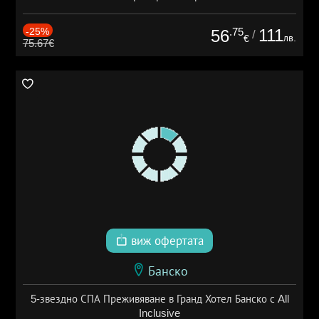
-25%
.75
111
56
/
лв.
€
75.67€
виж офертата
Банско
5-звездно СПА Преживяване в Гранд Хотел Банско с All
Inclusive