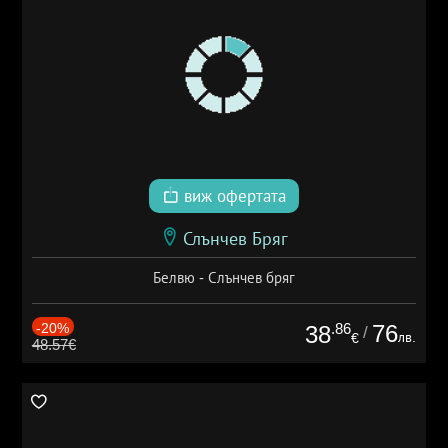
виж офертата
Слънчев Бряг
Белвю - Слънчев бряг
-20%
.86
76
38
/
лв.
€
48.57€