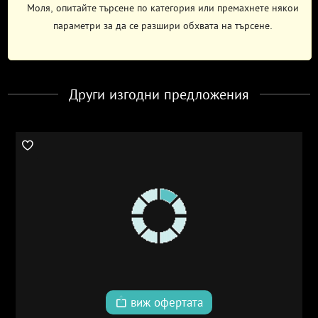
Моля, опитайте търсене по категория или премахнете някои
параметри за да се разшири обхвата на търсене.
Други изгодни предложения
виж офертата