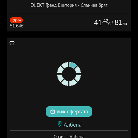
ЕФЕКТ Гранд Виктория - Слънчев бряг
-20%
.42
81
41
/
лв.
€
51.64€
виж офертата
Албена
Оазис - Албена