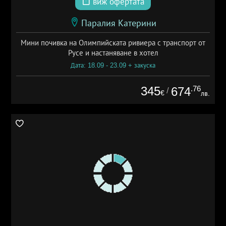
виж офертата
Паралия Катерини
Мини почивка на Олимпийската ривиера с транспорт от
Русе и настаняване в хотел
Дата: 18.09 - 23.09 + закуска
345
.76
674
/
€
лв.