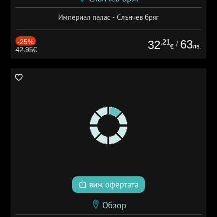
Империал палас - Слънчев бряг
-25%
.21
63
32
/
лв.
€
42.95€
виж офертата
Обзор