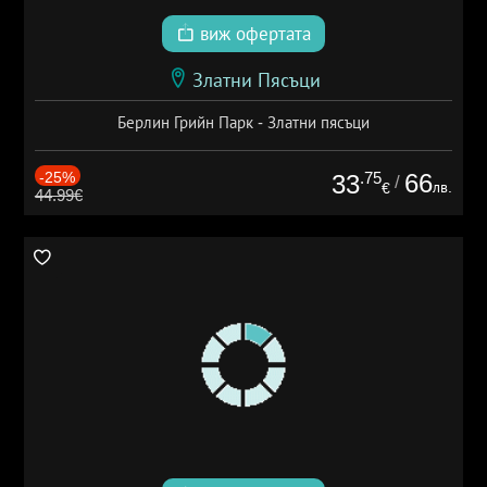
виж офертата
Златни Пясъци
Берлин Грийн Парк - Златни пясъци
-25%
.75
66
33
/
лв.
€
44.99€