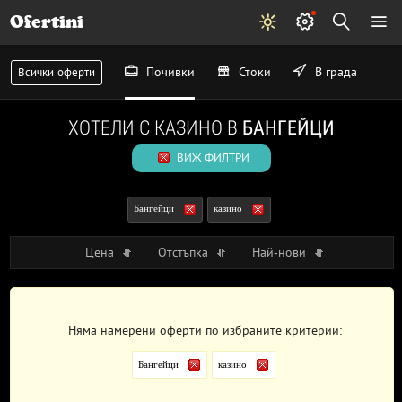
Ofertini
Почивки
Стоки
В града
Всички оферти
ХОТЕЛИ С КАЗИНО В
БАНГЕЙЦИ
ВИЖ ФИЛТРИ
Бангейци
казино
Цена
Отстъпка
Най-нови
Няма намерени оферти по избраните критерии:
Бангейци
казино