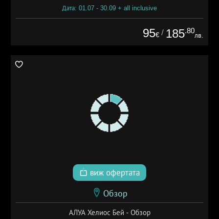
Дата: 01.07 - 30.09 + all inclusive
95
.80
185
/
€
лв.
виж офертата
Обзор
АЛУА Хелиос Бей - Обзор