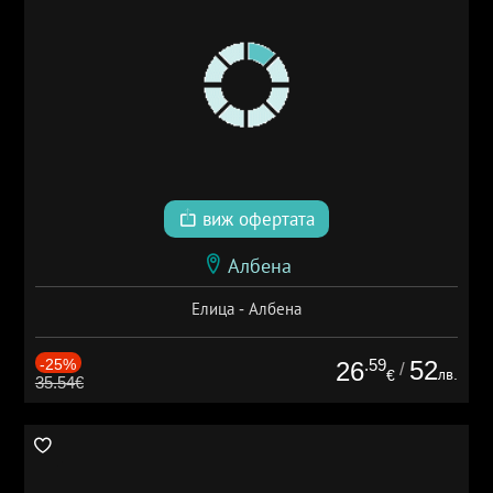
виж офертата
Албена
Елица - Албена
-25%
.59
52
26
/
лв.
€
35.54€