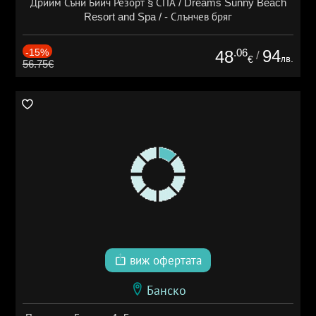
Дрийм Съни Бийч Резорт § СПА / Dreams Sunny Beach
Resort and Spa / - Слънчев бряг
-15%
.06
94
48
/
лв.
€
56.75€
виж офертата
Банско