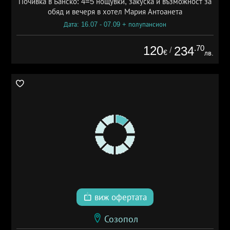
Почивка в Банско: 4=5 нощувки, закуска и възможност за
обяд и вечеря в хотел Мария Антоанета
Дата: 16.07 - 07.09 + полупансион
120
.70
234
/
€
лв.
виж офертата
Созопол