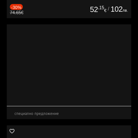
-30%
.15
102
52
/
лв.
€
74.65€
специално предложение