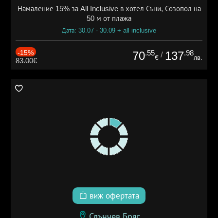
Намаление 15% за All Inclusive в хотел Съни, Созопол на
50 м от плажа
Дата: 30.07 - 30.09 + all inclusive
-15%
.55
.98
70
137
/
€
лв.
83.00€
виж офертата
Слънчев Бряг