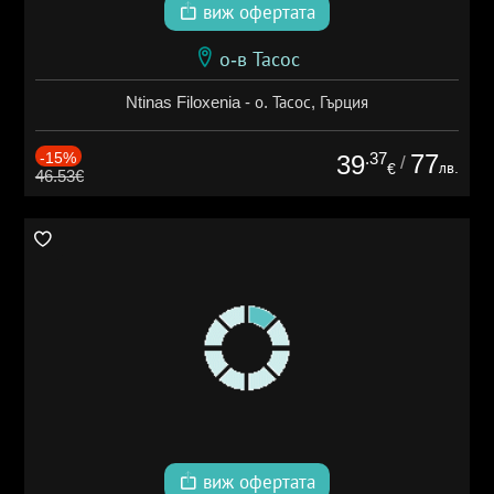
виж офертата
о-в Тасос
Ntinas Filoxenia - о. Тасос, Гърция
-15%
.37
77
39
/
лв.
€
46.53€
виж офертата