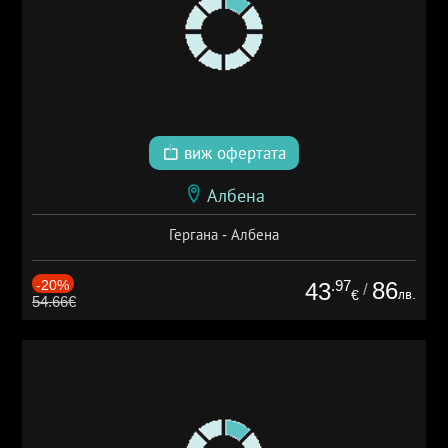
виж офертата
Албена
Гергана - Албена
-20%
.97
86
43
/
лв.
€
54.66€