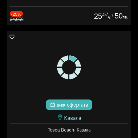
-25%
.57
50
25
/
лв.
€
34.05€
виж офертата
Кавала
Tosca Beach- Кавала