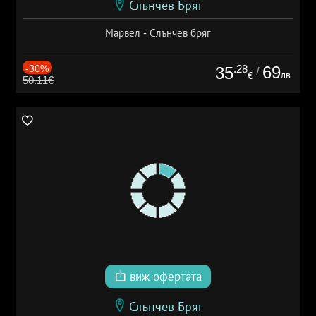
Слънчев Бряг
Марвел - Слънчев бряг
-30%
.28
69
35
/
лв.
€
50.11€
виж офертата
Слънчев Бряг