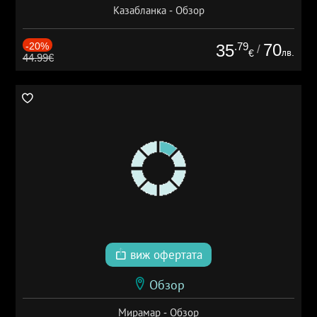
Казабланка - Обзор
-20%
.79
70
35
/
лв.
€
44.99€
виж офертата
Обзор
Мирамар - Обзор