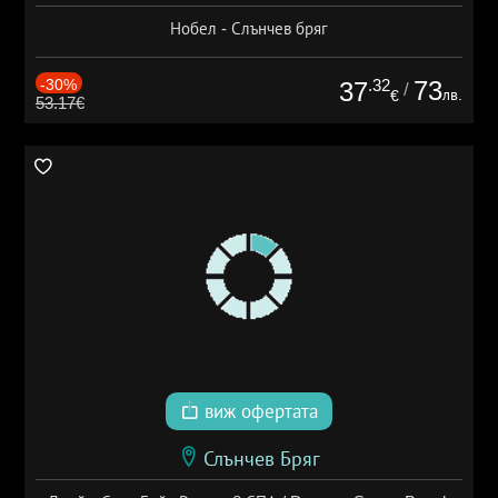
Нобел - Слънчев бряг
-30%
.32
73
37
/
лв.
€
53.17€
виж офертата
Слънчев Бряг