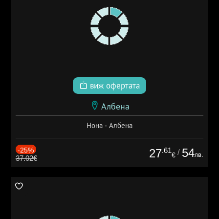
виж офертата
Албена
Нона - Албена
-25%
.61
54
27
/
лв.
€
37.02€