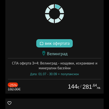
виж офертата
Велинград
СПА оферта 3=4: Велинград - нощувки, изхранване и
минерални басейни
Дата: 01.07 - 30.09 + полупансион
-25%
144
.64
281
/
€
лв.
192.00€