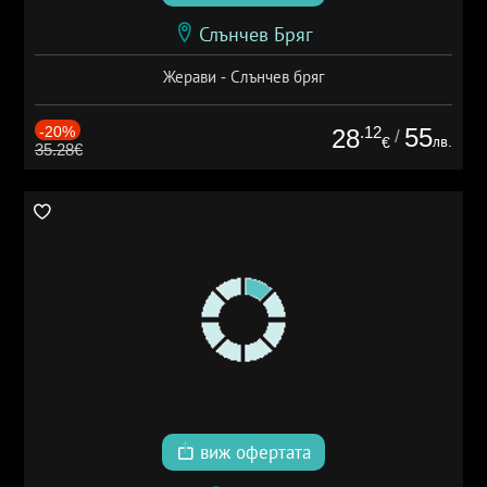
Слънчев Бряг
Жерави - Слънчев бряг
-20%
.12
55
28
/
лв.
€
35.28€
виж офертата