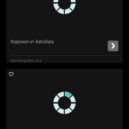
Хороскоп от AstroData
Инсталирайте сега