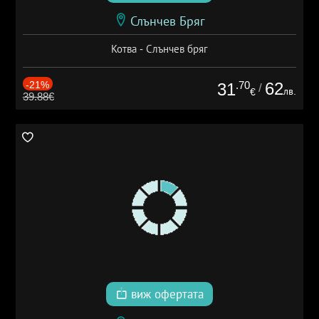
Слънчев Бряг
Котва - Слънчев бряг
-21%
.70
62
31
/
лв.
€
39.88€
виж офертата