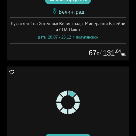
Велинград
Луксозен Спа Хотел във Велинград с Минерални Басейни
и СПА Пакет
Дата: 28.07 - 23.12 + полупансион
67
.04
131
/
€
лв.