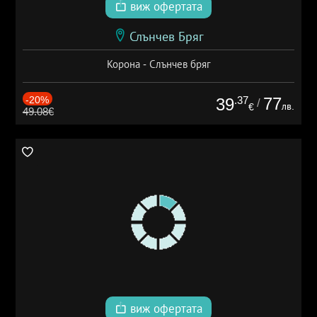
виж офертата
Слънчев Бряг
Корона - Слънчев бряг
-20%
.37
77
39
/
лв.
€
49.08€
виж офертата