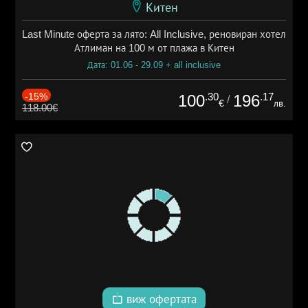
Китен
Last Minute оферта за лято: All Inclusive, реновиран хотел
Атлиман на 100 м от плажа в Китен
Дата: 01.06 - 29.09 + all inclusive
-15%
.30
.17
100
196
/
€
лв.
118.00€
виж офертата