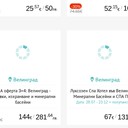
.57
50
-30%
.15
1
25
52
/
/
лв.
€
€
€
74.65€
Велинград
Велинград
А оферта 3=4: Велинград -
Луксозен Спа Хотел във Велин
вки, изхранване и минерални
Минерални Басейни и СПА П
басейни
Дата: 28.07 - 23.12 + полупан
а: 01.07 - 30.09 + полупансион
144
.64
67
281
13
/
/
€
€
лв.
0€