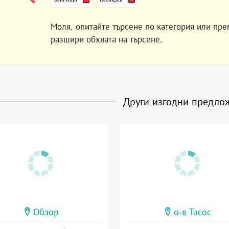
Моля, опитайте търсене по категория или пре
разшири обхвата на търсене.
Други изгодни предло
Обзор
о-в Тасос