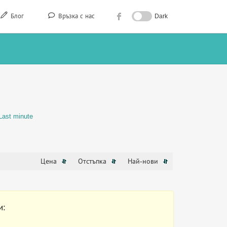
Блог
Връзка с нас
Dark
Last minute
Цена
Отстъпка
Най-нови
и: