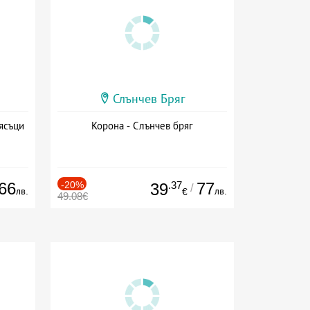
Слънчев Бряг
ясъци
Корона - Слънчев бряг
66
-20%
.37
77
39
/
лв.
лв.
€
49.08€