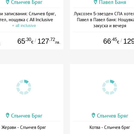
Слънчев Бряг
Павел Баня
и записвания: Слънчев бряг,
Луксозен 5-звезден СПА хоте
тел, нощувка с All Inclusive
Павел в Павел баня: Нощувка
закуска и вечеря
+ all inclusive
Дата: 17.07 - 22.12 + полупан
.30
.72
.45
65
127
66
12
/
/
€
лв.
€
€
Слънчев Бряг
Слънчев Бряг
Жерави - Слънчев бряг
Котва - Слънчев бряг