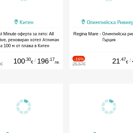
Китен
Олимпийска Ривие
t Minute оферта за лято: All
Regina Mare - Олимпийска ри
sive, реновиран хотел Атлиман
Гърция
а 100 м от плажа в Китен
а: 01.06 - 29.09 + all inclusive
.30
.17
-16%
.47
100
196
21
/
/
€
лв.
€
0€
25.57€