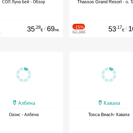
СОЛ Луна Бей - Обзор
Thassos Grand Resort - о. Т
.28
69
-15%
.17
1
35
53
/
/
лв.
€
€
€
62.38€
Албена
Кавала
Оазис - Албена
Tosca Beach- Кавала