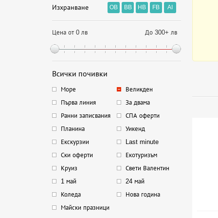
Изхранване
OB
BB
HB
FB
AI
Цена от 0 лв
До 300+ лв
Всички почивки
Море
Великден
Първа линия
За двама
Ранни записвания
СПА оферти
Планина
Уикенд
Екскурзии
Last minute
Ски оферти
Екотуризъм
Круиз
Свети Валентин
1 май
24 май
Коледа
Нова година
Майски празници