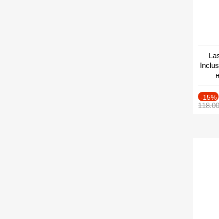
Las
Inclu
н
Дат
-15%
118.0