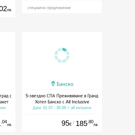
02
специално предложение
лв.
Банско
град с
5-звездно СПА Преживяване в Гранд
акет
Хотел Банско с All Inclusive
сион
Дата: 01.07 - 30.09 + all inclusive
.04
95
.80
1
185
/
€
лв.
лв.