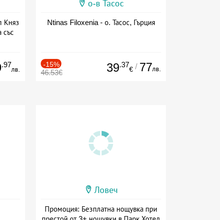
о-в Тасос
л Княз
Ntinas Filoxenia - о. Тасос, Гърция
 със
сион
.97
-15%
.37
77
9
39
/
лв.
лв.
€
46.53€
Ловеч
Промоция: Безплатна нощувка при
престой от 3+ нощувки в Парк Хотел