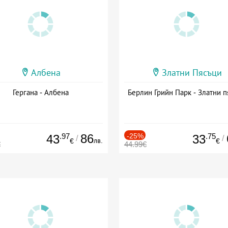
Албена
Златни Пясъци
Гергана - Албена
Берлин Грийн Парк - Златни п
.97
86
-25%
.75
43
33
/
/
лв.
€
€
€
44.99€