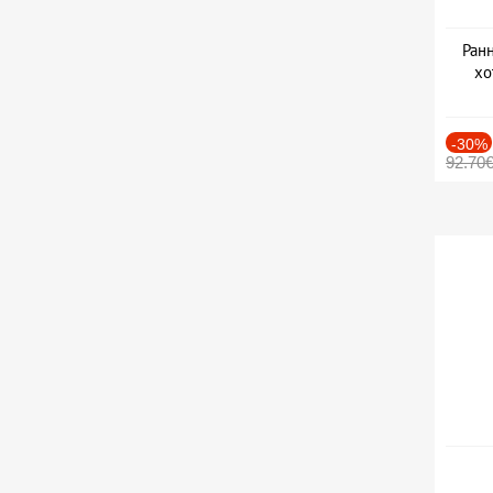
Ранн
хо
-30%
92.70