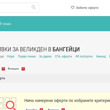
Любими оферти
В града
ВКИ ЗА ВЕЛИКДЕН В
БАНГЕЙЦИ
още:
Море
Първа линия
За двама
СПА оферти
All inclusive
Уикенд
Великден
рти
Няма намерени оферти по избраните критери
Бангейци
Великден