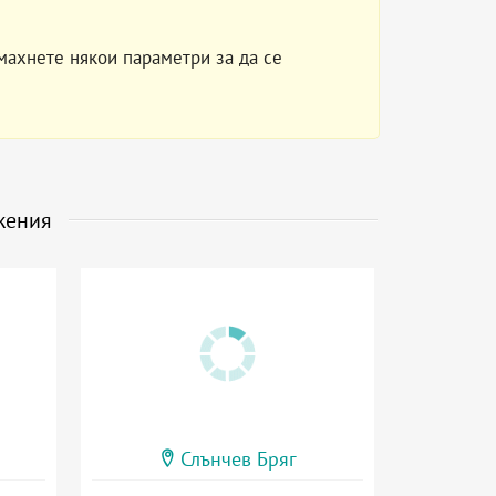
махнете някои параметри за да се
жения
Слънчев Бряг