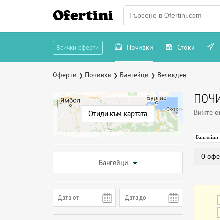
Ofertini
Почивки
Стоки
Всички оферти
Оферти
Почивки
Бангейци
Великден
❯
❯
❯
ПОЧИ
Вижте 
Отиди към картата
Бангейци
0 офе
Бангейци