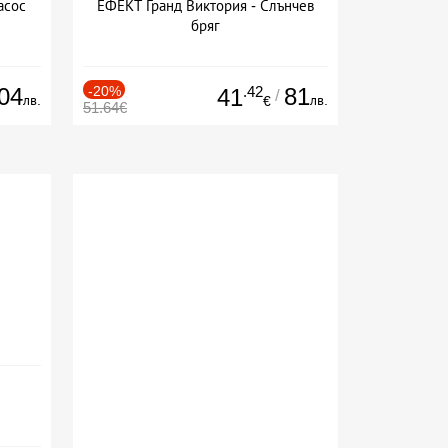
асос
ЕФЕКТ Гранд Виктория - Слънчев
бряг
04
-20%
.42
81
41
/
лв.
лв.
€
51.64€