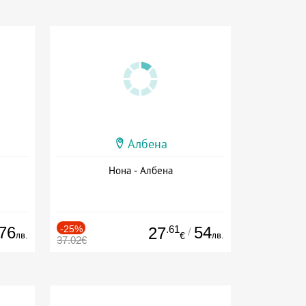
Албена
Нона - Албена
76
-25%
.61
54
27
/
лв.
лв.
€
37.02€