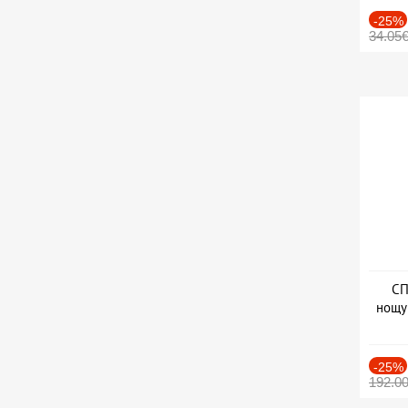
-25%
34.05
СП
нощу
Дат
-25%
192.0