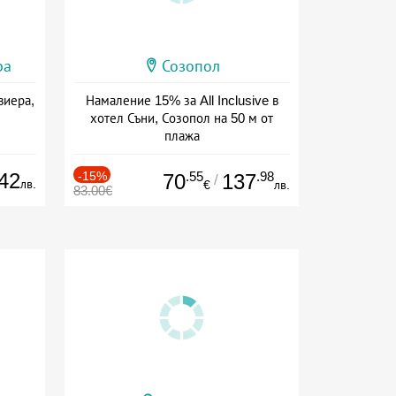
ра
Созопол
виера,
Намаление 15% за All Inclusive в
хотел Съни, Созопол на 50 м от
плажа
Дата: 30.07 - 30.09 + all inclusive
42
-15%
.55
.98
70
137
/
лв.
€
лв.
83.00€