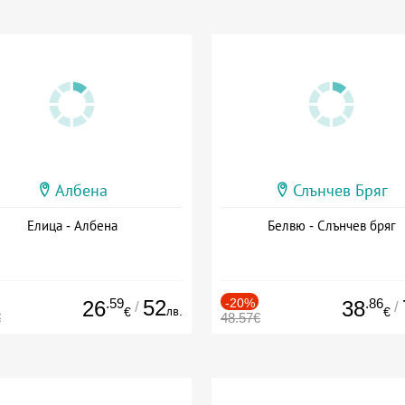
Албена
Слънчев Бряг
Елица - Албена
Белвю - Слънчев бряг
.59
52
-20%
.86
26
38
/
/
лв.
€
€
€
48.57€