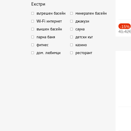
Екстри
вътрешен басейн
минерален басейн
Wi-Fi интернет
джакузи
-15%
външен басейн
сауна
41.42
парна баня
детски кът
фитнес
казино
дом. любимци
ресторант