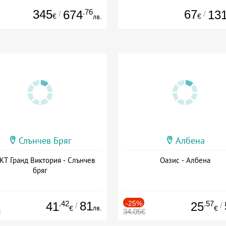
345
.76
67
674
13
/
/
€
€
лв.
Слънчев Бряг
Албена
Т Гранд Виктория - Слънчев
Оазис - Албена
бряг
.42
81
-25%
.57
41
25
/
/
лв.
€
€
€
34.05€