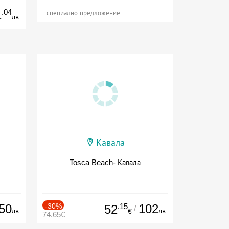
.04
1
специално предложение
лв.
Кавала
Tosca Beach- Кавала
50
-30%
.15
102
52
/
лв.
лв.
€
74.65€