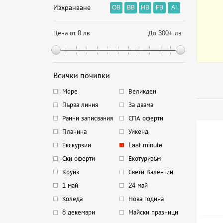
Изхранване
OB
BB
HB
FB
AI
Цена от 0 лв
До 300+ лв
Всички почивки
Море
Великден
Първа линия
За двама
Ранни записвания
СПА оферти
Планина
Уикенд
Екскурзии
Last minute
Ски оферти
Екотуризъм
Круиз
Свети Валентин
1 май
24 май
Коледа
Нова година
8 декември
Майски празници