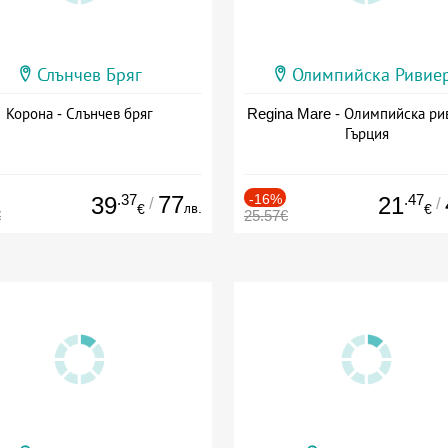
Слънчев Бряг
Олимпийска Ривие
Корона - Слънчев бряг
Regina Mare - Олимпийска ри
Гърция
.37
77
-16%
.47
39
21
/
/
лв.
€
€
€
25.57€