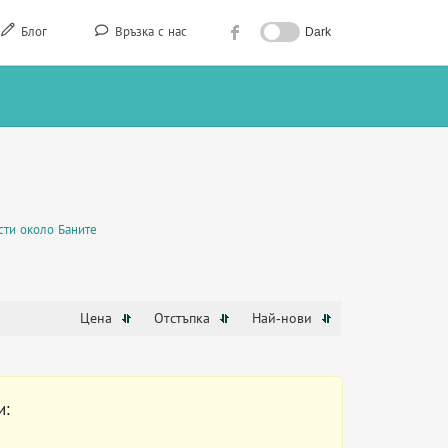
Блог
Връзка с нас
Dark
ти около Баните
Цена
Отстъпка
Най-нови
и: