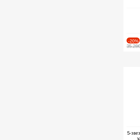
-20%
35.28
5-зве
Х