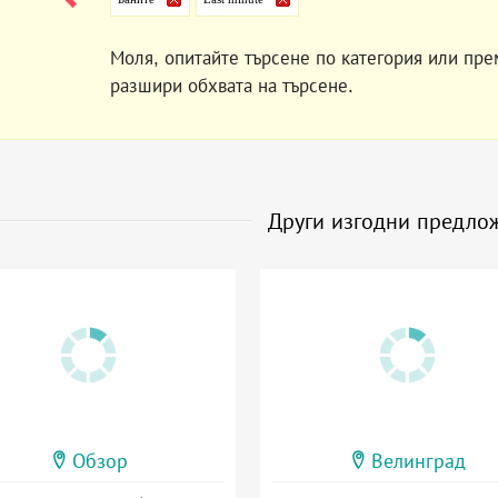
Моля, опитайте търсене по категория или пре
разшири обхвата на търсене.
Други изгодни предло
Обзор
Велинград