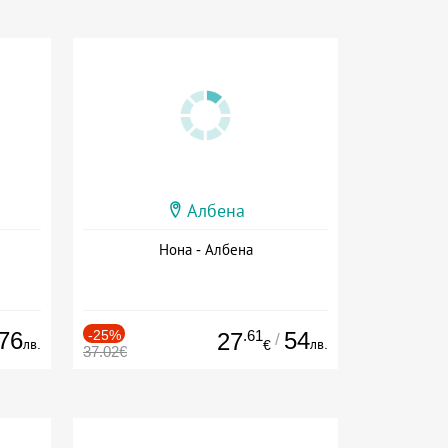
Албена
Нона - Албена
76
-25%
.61
54
27
/
лв.
лв.
€
37.02€