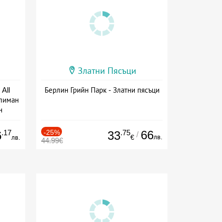
Златни Пясъци
All
Берлин Грийн Парк - Златни пясъци
тлиман
н
ive
.17
-25%
.75
66
6
33
/
лв.
лв.
€
44.99€