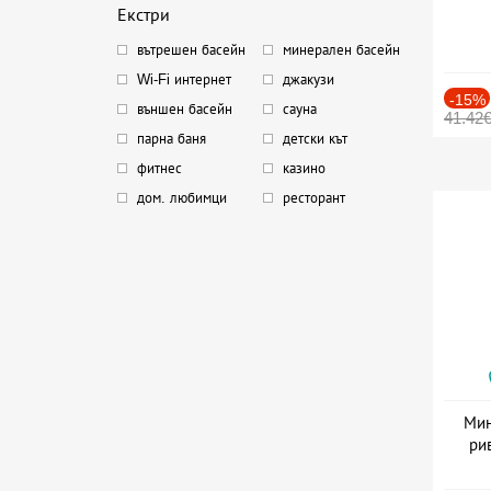
Екстри
вътрешен басейн
минерален басейн
Wi-Fi интернет
джакузи
-15%
външен басейн
сауна
41.42
парна баня
детски кът
фитнес
казино
дом. любимци
ресторант
Мин
ри