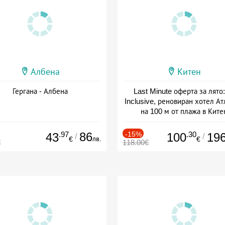
Албена
Китен
Гергана - Албена
Last Minute оферта за лято: 
Inclusive, реновиран хотел А
на 100 м от плажа в Ките
Дата: 01.06 - 29.09 + all inclus
.97
86
-15%
.30
43
100
19
/
/
лв.
€
€
€
118.00€