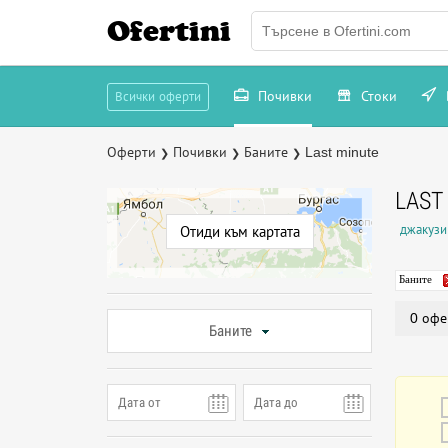
Ofertini
Почивки
Стоки
Всички оферти
Оферти
Почивки
Баните
Last minute
❯
❯
❯
LAST
джакузи
Отиди към картата
Баните
0 офе
Баните