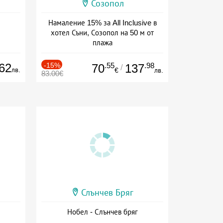
Созопол
Намаление 15% за All Inclusive в
хотел Съни, Созопол на 50 м от
плажа
Дата: 30.07 - 30.09 + all inclusive
62
-15%
.55
.98
70
137
/
лв.
€
лв.
83.00€
Слънчев Бряг
Нобел - Слънчев бряг