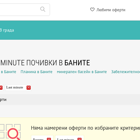
Любими оферти
В града
 MINUTE ПОЧИВКИ В
БАНИТЕ
 в Баните
Планина в Баните
минерален басейн в Баните
Забележителнос
Last minute
рти
Няма намерени оферти по избраните критери
Баните
Last minute