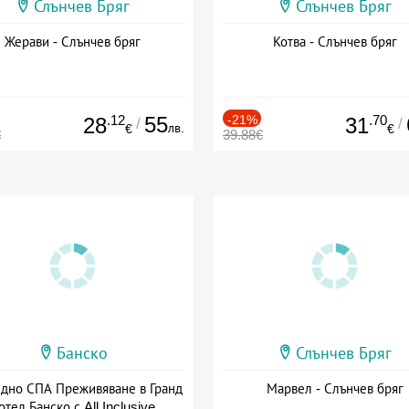
Слънчев Бряг
Слънчев Бряг
Жерави - Слънчев бряг
Котва - Слънчев бряг
.12
55
-21%
.70
28
31
/
/
лв.
€
€
€
39.88€
Банско
Слънчев Бряг
здно СПА Преживяване в Гранд
Марвел - Слънчев бряг
отел Банско с All Inclusive