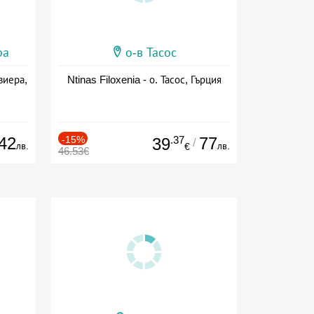
ра
о-в Тасос
виера,
Ntinas Filoxenia - о. Тасос, Гърция
42
-15%
.37
77
39
/
лв.
лв.
€
46.53€