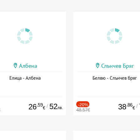
Албена
Слънчев Бряг
Елица - Албена
Белвю - Слънчев бряг
.59
52
-20%
.86
26
38
/
/
лв.
€
€
€
48.57€