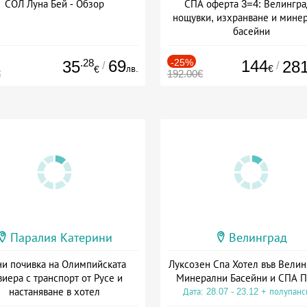
СОЛ Луна Бей - Обзор
СПА оферта 3=4: Велингра
нощувки, изхранване и мине
басейни
Дата: 01.07 - 30.09 + полупан
.28
69
-25%
144
35
28
/
/
лв.
€
€
€
192.00€
Паралия Катерини
Велинград
и почивка на Олимпийската
Луксозен Спа Хотел във Велин
виера с транспорт от Русе и
Минерални Басейни и СПА П
настаняване в хотел
Дата: 28.07 - 23.12 + полупан
Дата: 18.09 - 23.09 + закуска