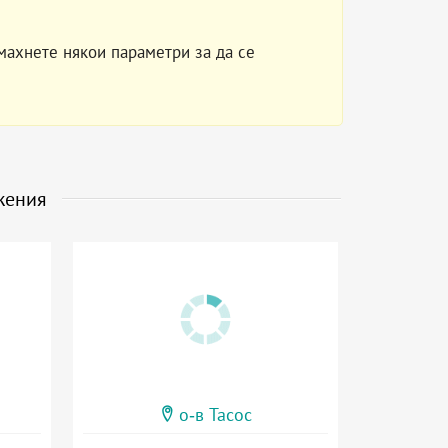
махнете някои параметри за да се
жения
о-в Тасос