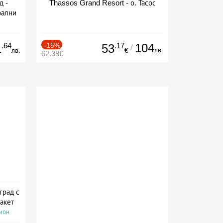
д -
Thassos Grand Resort - о. Тасос
рални
сион
.64
-15%
.17
104
1
53
/
лв.
лв.
€
62.38€
град с
акет
сион