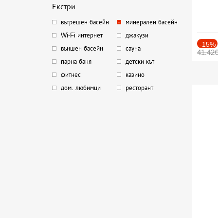
Екстри
вътрешен басейн
минерален басейн
Wi-Fi интернет
джакузи
-15%
външен басейн
сауна
41.42
парна баня
детски кът
фитнес
казино
дом. любимци
ресторант