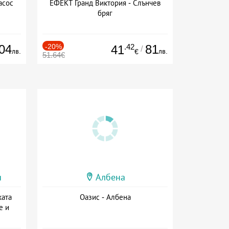
асос
ЕФЕКТ Гранд Виктория - Слънчев
бряг
04
-20%
.42
81
41
/
лв.
лв.
€
51.64€
и
Албена
ката
Оазис - Албена
е и
а