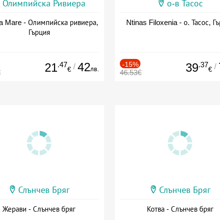
Олимпийска Ривиера
о-в Тасос
a Mare - Олимпийска ривиера,
Ntinas Filoxenia - о. Тасос, Г
Гърция
.47
42
-15%
.37
21
39
/
/
лв.
€
€
€
46.53€
Слънчев Бряг
Слънчев Бряг
Жерави - Слънчев бряг
Котва - Слънчев бряг