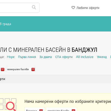
Любими оферти
В града
ЛИ С МИНЕРАЛЕН БАСЕЙН В
БАНДЖУЛ
още:
Море
Първа линия
За двама
СПА оферти
All inclusive
Уикенд
минерален басейн
рти
Няма намерени оферти по избраните критери
Банджул
минерален басейн