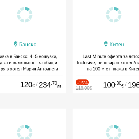
Банско
Китен
ивка в Банско: 4=5 нощувки,
Last Minute оферта за лято: 
уска и възможност за обяд и
Inclusive, реновиран хотел А
еря в хотел Мария Антоанета
на 100 м от плажа в Ките
а: 16.07 - 07.09 + полупансион
Дата: 01.06 - 29.09 + all inclus
120
.70
-15%
.30
234
100
19
/
/
€
лв.
€
118.00€