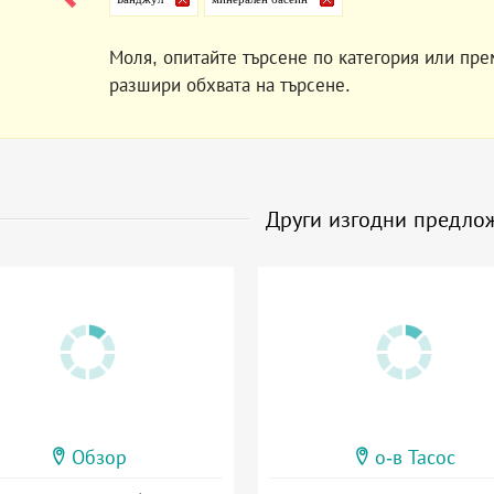
Моля, опитайте търсене по категория или пре
разшири обхвата на търсене.
Други изгодни предло
Обзор
о-в Тасос