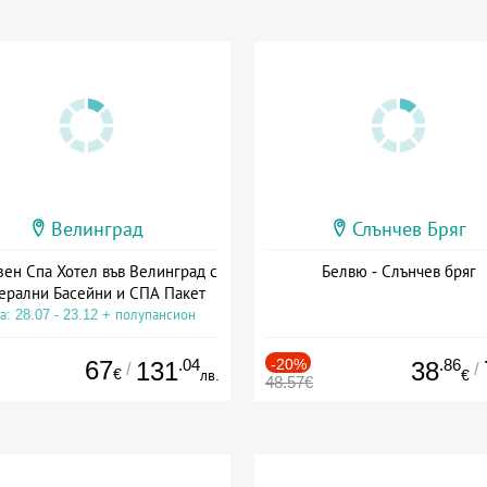
Велинград
Слънчев Бряг
зен Спа Хотел във Велинград с
Белвю - Слънчев бряг
ерални Басейни и СПА Пакет
а: 28.07 - 23.12 + полупансион
67
.04
-20%
.86
131
38
/
/
€
лв.
€
48.57€