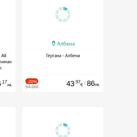
Албена
All
Гергана - Албена
тлиман
н
ive
.17
-20%
.97
86
6
43
/
лв.
лв.
€
54.66€