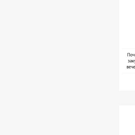
Поч
зак
веч
Дат