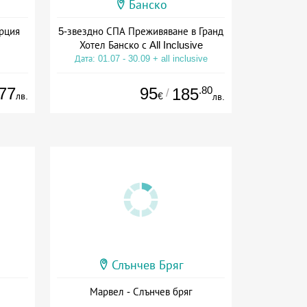
Банско
ърция
5-звездно СПА Преживяване в Гранд
Хотел Банско с All Inclusive
Дата: 01.07 - 30.09 + all inclusive
77
95
.80
185
/
лв.
€
лв.
Слънчев Бряг
Марвел - Слънчев бряг