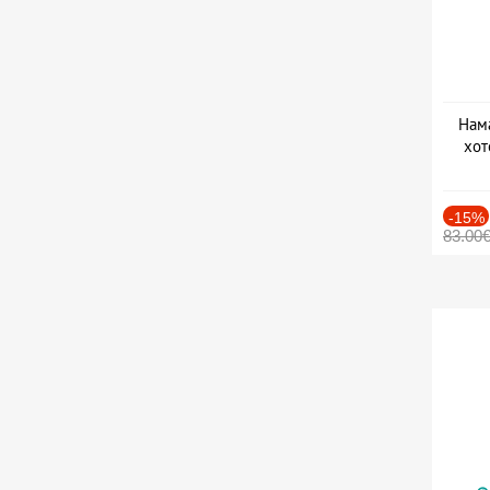
Нама
хот
Дат
-15%
83.00