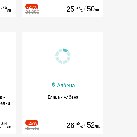
.76
-25%
.57
50
4
25
/
лв.
лв.
€
34.05€
Албена
д -
Елица - Албена
рални
сион
.64
-25%
.59
52
1
26
/
лв.
лв.
€
35.54€