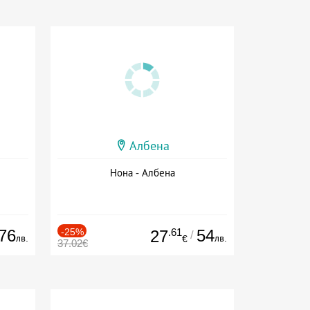
Албена
Нона - Албена
76
-25%
.61
54
27
/
лв.
лв.
€
37.02€