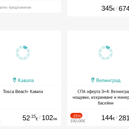
345
67
/
ално предложение
€
Кавала
Велинград
Tosca Beach- Кавала
СПА оферта 3=4: Велингра
нощувки, изхранване и мине
басейни
Дата: 01.07 - 30.09 + полупан
.15
102
-25%
144
52
28
/
/
лв.
€
€
€
192.00€