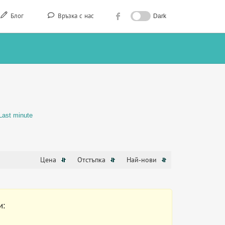
Блог
Връзка с нас
Dark
Last minute
Цена
Отстъпка
Най-нови
и: