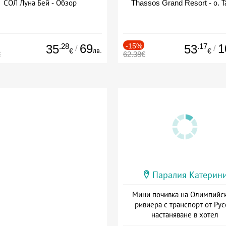
СОЛ Луна Бей - Обзор
Thassos Grand Resort - о. Т
.28
69
-15%
.17
1
35
53
/
/
лв.
€
€
€
62.38€
Паралия Катерин
Мини почивка на Олимпийс
ривиера с транспорт от Рус
настаняване в хотел
Дата: 18.09 - 23.09 + закуск