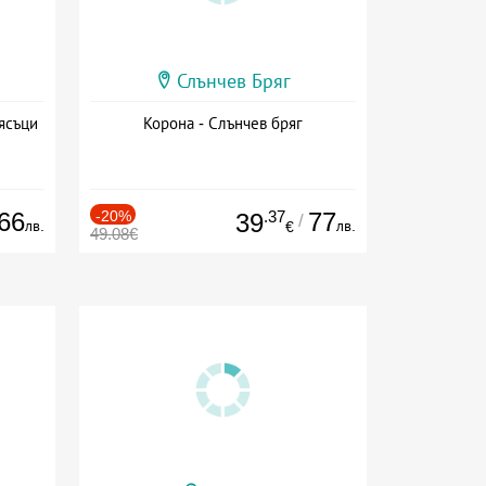
Слънчев Бряг
ясъци
Корона - Слънчев бряг
66
-20%
.37
77
39
/
лв.
лв.
€
49.08€