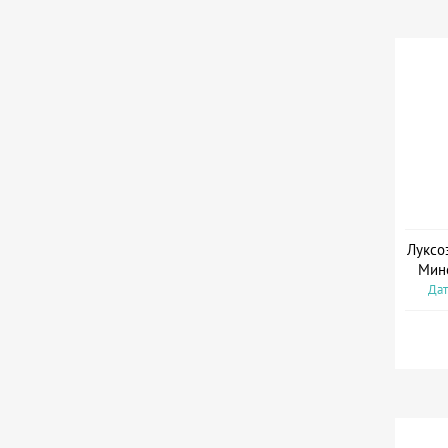
Луксо
Мин
Дат