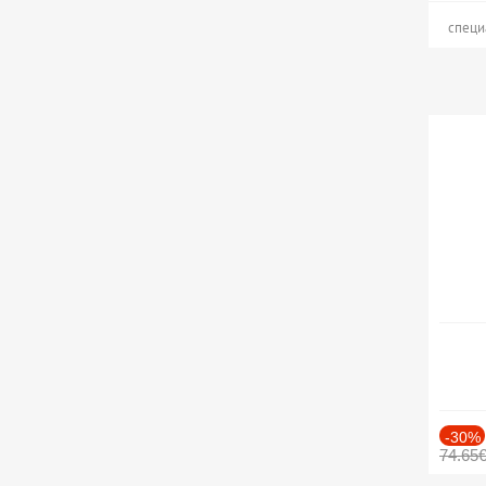
специ
-30%
74.65