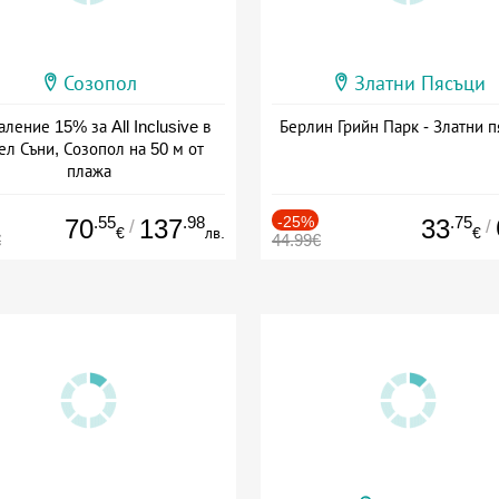
Созопол
Златни Пясъци
ление 15% за All Inclusive в
Берлин Грийн Парк - Златни п
ел Съни, Созопол на 50 м от
плажа
а: 30.07 - 30.09 + all inclusive
.55
.98
-25%
.75
70
137
33
/
/
€
лв.
€
€
44.99€