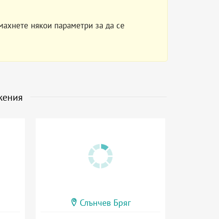
махнете някои параметри за да се
жения
Слънчев Бряг