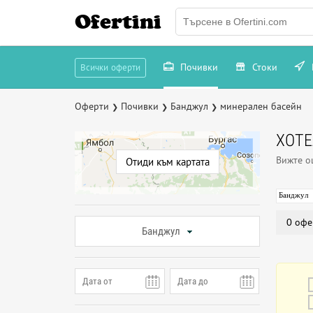
Ofertini
Почивки
Стоки
Всички оферти
Оферти
Почивки
Банджул
минерален басейн
❯
❯
❯
ХОТЕ
Вижте 
Отиди към картата
Банджул
0 офе
Банджул