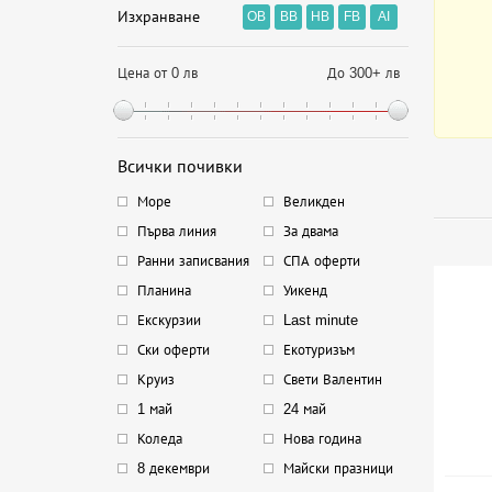
Изхранване
OB
BB
HB
FB
AI
Цена от 0 лв
До 300+ лв
Всички почивки
Море
Великден
Първа линия
За двама
Ранни записвания
СПА оферти
Планина
Уикенд
Екскурзии
Last minute
Ски оферти
Екотуризъм
Круиз
Свети Валентин
1 май
24 май
Коледа
Нова година
8 декември
Майски празници