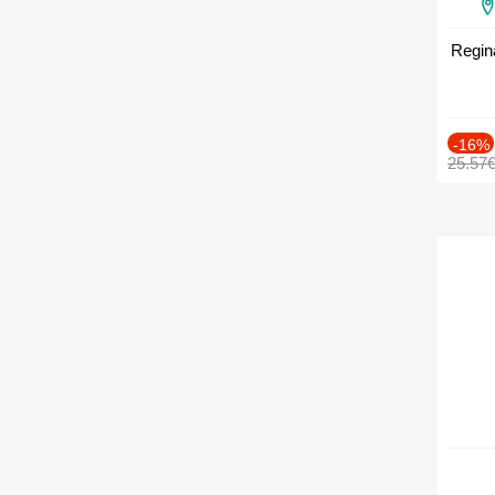
Regin
-16%
25.57