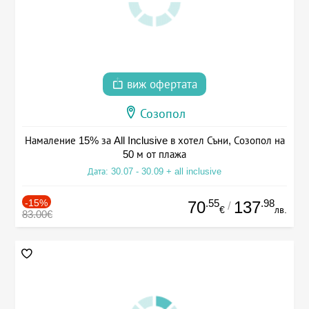
виж офертата
Созопол
Намаление 15% за All Inclusive в хотел Съни, Созопол на
50 м от плажа
Дата: 30.07 - 30.09 + all inclusive
-15%
.55
.98
70
137
/
€
лв.
83.00€