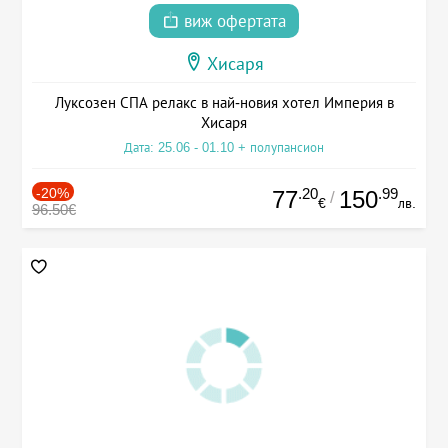
виж офертата
Хисаря
Луксозен СПА релакс в най-новия хотел Империя в
Хисаря
Дата: 25.06 - 01.10 + полупансион
-20%
.20
.99
77
150
/
€
лв.
96.50€