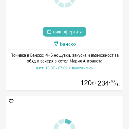
виж офертата
Банско
Почивка в Банско: 4=5 нощувки, закуска и възможност за
обяд и вечеря в хотел Мария Антоанета
Дата: 16.07 - 07.09 + полупансион
120
.70
234
/
€
лв.