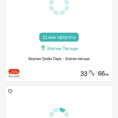
виж офертата
Златни Пясъци
Берлин Грийн Парк - Златни пясъци
-25%
.75
66
33
/
лв.
€
44.99€