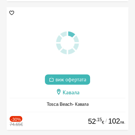
виж офертата
Кавала
Tosca Beach- Кавала
-30%
.15
102
52
/
лв.
€
74.65€