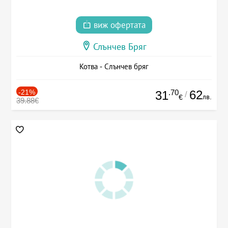
виж офертата
Слънчев Бряг
Котва - Слънчев бряг
-21%
.70
62
31
/
лв.
€
39.88€