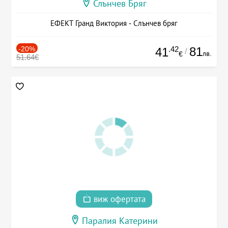
Слънчев Бряг
ЕФЕКТ Гранд Виктория - Слънчев бряг
-20%
.42
81
41
/
лв.
€
51.64€
виж офертата
Паралия Катерини