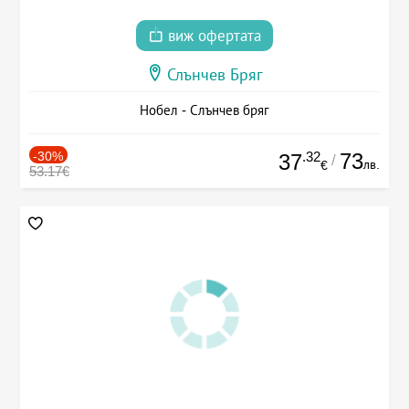
виж офертата
Слънчев Бряг
Нобел - Слънчев бряг
-30%
.32
73
37
/
лв.
€
53.17€