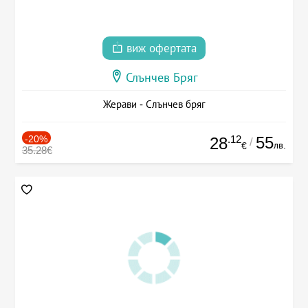
виж офертата
Слънчев Бряг
Жерави - Слънчев бряг
-20%
.12
55
28
/
лв.
€
35.28€