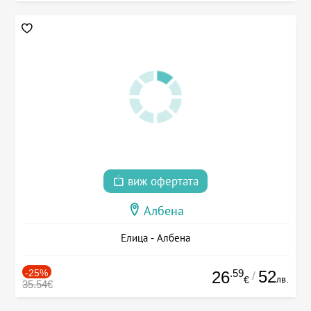
виж офертата
Албена
Елица - Албена
-25%
.59
52
26
/
лв.
€
35.54€