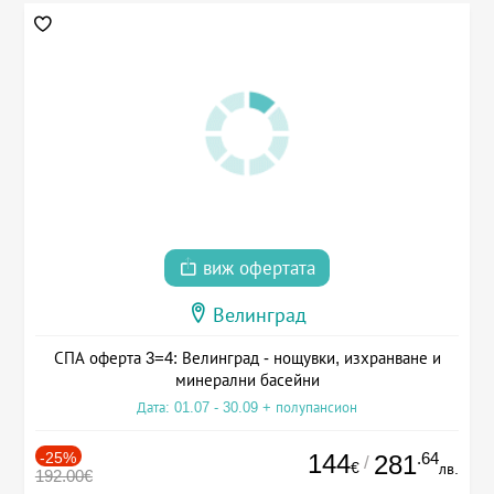
виж офертата
Велинград
СПА оферта 3=4: Велинград - нощувки, изхранване и
минерални басейни
Дата: 01.07 - 30.09 + полупансион
-25%
144
.64
281
/
€
лв.
192.00€