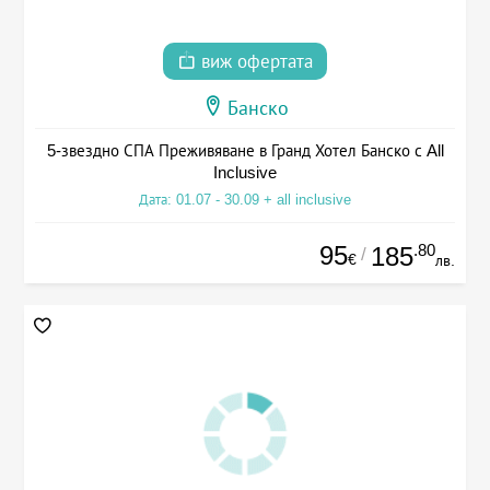
виж офертата
Банско
5-звездно СПА Преживяване в Гранд Хотел Банско с All
Inclusive
Дата: 01.07 - 30.09 + all inclusive
95
.80
185
/
€
лв.