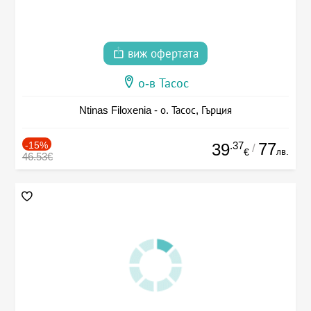
виж офертата
о-в Тасос
Ntinas Filoxenia - о. Тасос, Гърция
-15%
.37
77
39
/
лв.
€
46.53€