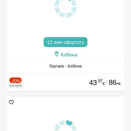
виж офертата
Албена
Гергана - Албена
-20%
.97
86
43
/
лв.
€
54.66€