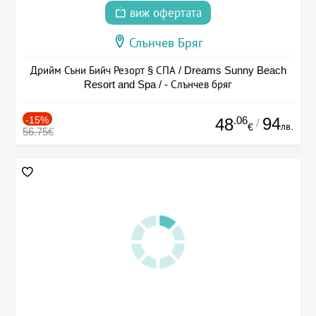
виж офертата
Слънчев Бряг
Дрийм Съни Бийч Резорт § СПА / Dreams Sunny Beach
Resort and Spa / - Слънчев бряг
-15%
.06
94
48
/
лв.
€
56.75€