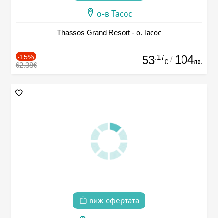
о-в Тасос
Thassos Grand Resort - о. Тасос
-15%
.17
104
53
/
лв.
€
62.38€
виж офертата