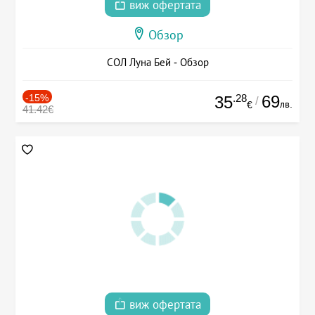
виж офертата
Обзор
СОЛ Луна Бей - Обзор
-15%
.28
69
35
/
лв.
€
41.42€
виж офертата