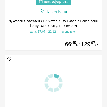
виж офертата
Павел Баня
Луксозен 5-звезден СПА хотел Княз Павел в Павел баня:
Нощувка със закуска и вечеря
Дата: 17.07 - 22.12 + полупансион
.45
.97
66
129
/
€
лв.