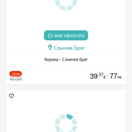
виж офертата
Слънчев Бряг
Корона - Слънчев бряг
-20%
.37
77
39
/
лв.
€
49.08€