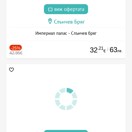
виж офертата
Слънчев Бряг
Империал палас - Слънчев бряг
-25%
.21
63
32
/
лв.
€
42.95€