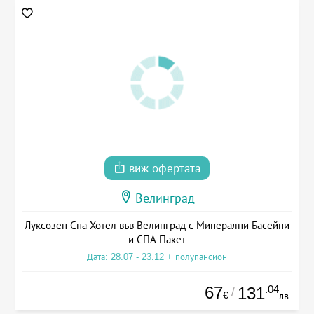
виж офертата
Велинград
Луксозен Спа Хотел във Велинград с Минерални Басейни
и СПА Пакет
Дата: 28.07 - 23.12 + полупансион
67
.04
131
/
€
лв.