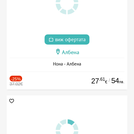
виж офертата
Албена
Нона - Албена
-25%
.61
54
27
/
лв.
€
37.02€