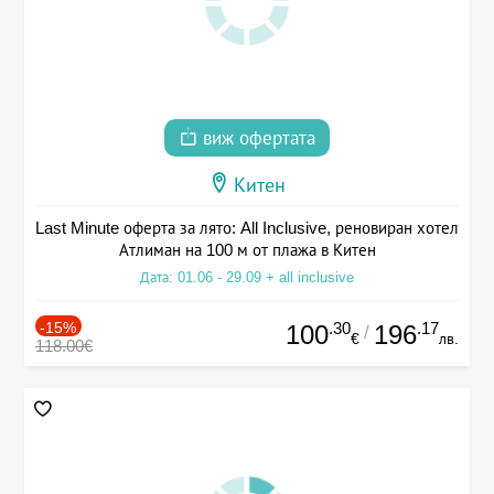
виж офертата
Китен
Last Minute оферта за лято: All Inclusive, реновиран хотел
Атлиман на 100 м от плажа в Китен
Дата: 01.06 - 29.09 + all inclusive
-15%
.30
.17
100
196
/
€
лв.
118.00€