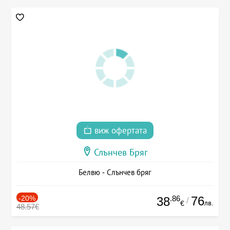
виж офертата
Слънчев Бряг
Белвю - Слънчев бряг
-20%
.86
76
38
/
лв.
€
48.57€