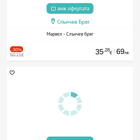
виж офертата
Слънчев Бряг
Марвел - Слънчев бряг
-30%
.28
69
35
/
лв.
€
50.11€