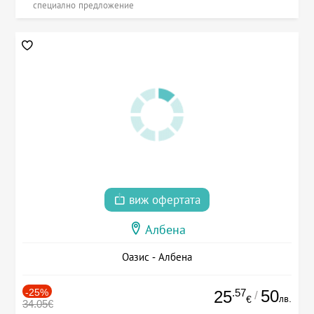
специално предложение
виж офертата
Албена
Оазис - Албена
-25%
.57
50
25
/
лв.
€
34.05€