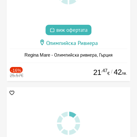
виж офертата
Олимпийска Ривиера
Regina Mare - Олимпийска ривиера, Гърция
-16%
.47
42
21
/
лв.
€
25.57€