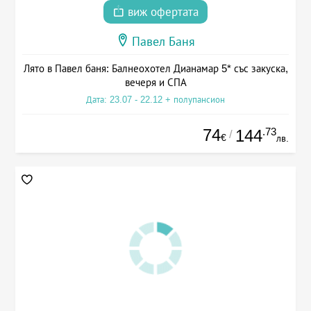
виж офертата
Павел Баня
Лято в Павел баня: Балнеохотел Дианамар 5* със закуска,
вечеря и СПА
Дата: 23.07 - 22.12 + полупансион
74
.73
144
/
€
лв.