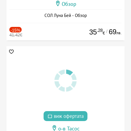
Обзор
СОЛ Луна Бей - Обзор
-15%
.28
69
35
/
лв.
€
41.42€
виж офертата
о-в Тасос