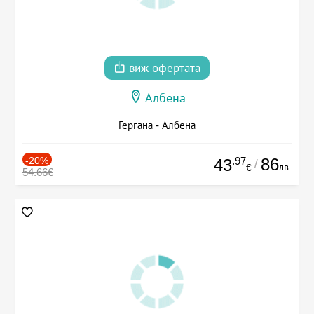
виж офертата
Албена
Гергана - Албена
-20%
.97
86
43
/
лв.
€
54.66€