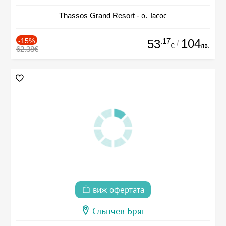
Thassos Grand Resort - о. Тасос
-15%
.17
104
53
/
лв.
€
62.38€
виж офертата
Слънчев Бряг