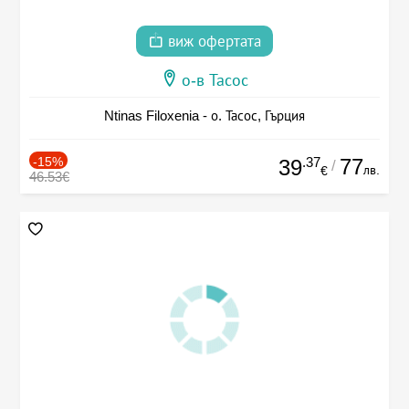
виж офертата
о-в Тасос
Ntinas Filoxenia - о. Тасос, Гърция
-15%
.37
77
39
/
лв.
€
46.53€