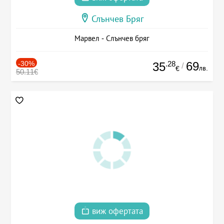
Слънчев Бряг
Марвел - Слънчев бряг
-30%
.28
69
35
/
лв.
€
50.11€
виж офертата