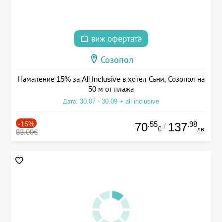
виж офертата
Созопол
Намаление 15% за All Inclusive в хотел Съни, Созопол на
50 м от плажа
Дата: 30.07 - 30.09 + all inclusive
-15%
.55
.98
70
137
/
€
лв.
83.00€