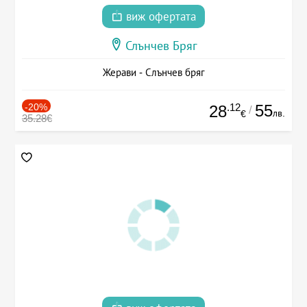
виж офертата
Слънчев Бряг
Жерави - Слънчев бряг
-20%
.12
55
28
/
лв.
€
35.28€