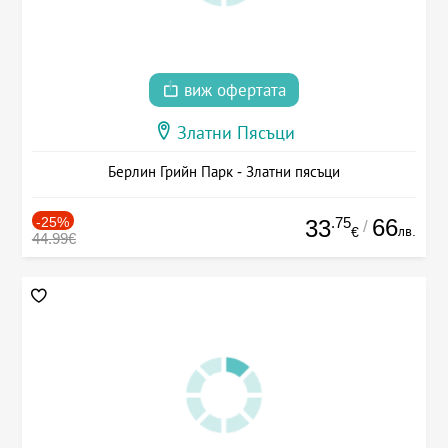
виж офертата
Златни Пясъци
Берлин Грийн Парк - Златни пясъци
-25%
.75
66
33
/
лв.
€
44.99€