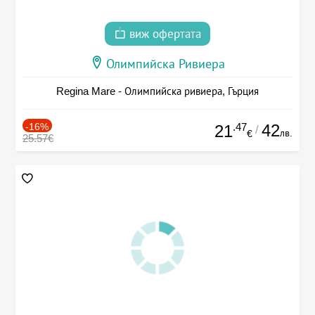
виж офертата
Олимпийска Ривиера
Regina Mare - Олимпийска ривиера, Гърция
-16%
.47
42
21
/
лв.
€
25.57€