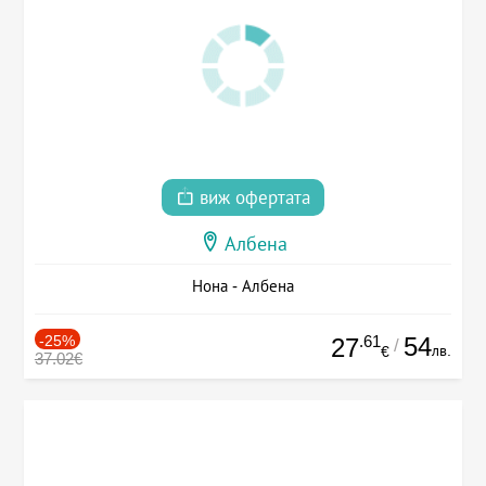
виж офертата
Албена
Нона - Албена
-25%
.61
54
27
/
лв.
€
37.02€