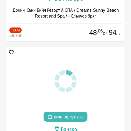
Дрийм Съни Бийч Резорт § СПА / Dreams Sunny Beach
Resort and Spa / - Слънчев бряг
-15%
.06
94
48
/
лв.
€
56.75€
виж офертата
Банско