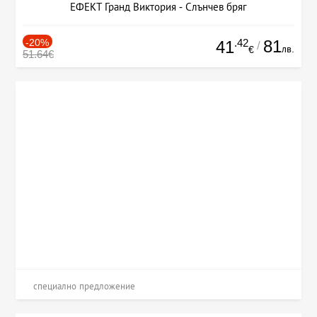
ЕФЕКТ Гранд Виктория - Слънчев бряг
-20%
.42
81
41
/
лв.
€
51.64€
специално предложение