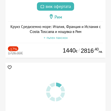
виж офертата
Рим
Круиз Средиземно море: Италия, Франция и Испания с
Costa Toscana и нощувка в Рим
+ пълен пансион
-17%
1440
.40
2816
/
€
лв.
1726.00€