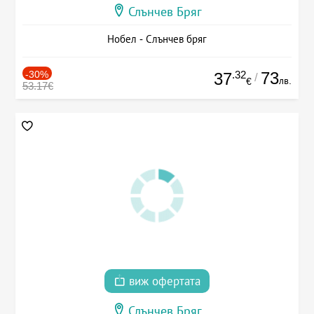
Слънчев Бряг
Нобел - Слънчев бряг
-30%
.32
73
37
/
лв.
€
53.17€
виж офертата
Слънчев Бряг