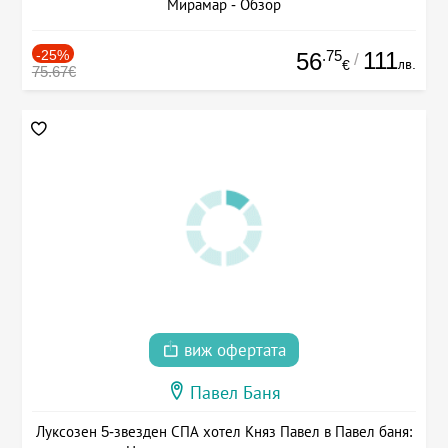
Мирамар - Обзор
-25%
.75
111
56
/
лв.
€
75.67€
виж офертата
Павел Баня
Луксозен 5-звезден СПА хотел Княз Павел в Павел баня: