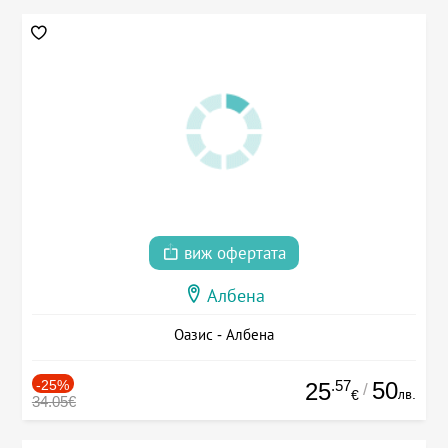
виж офертата
Албена
Оазис - Албена
-25%
.57
50
25
/
лв.
€
34.05€