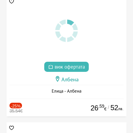
виж офертата
Албена
Елица - Албена
-25%
.59
52
26
/
лв.
€
35.54€