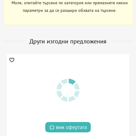
Моля, опитайте търсене по категория или премахнете някои
параметри за да се разшири обхвата на търсене.
Други изгодни предложения
виж офертата