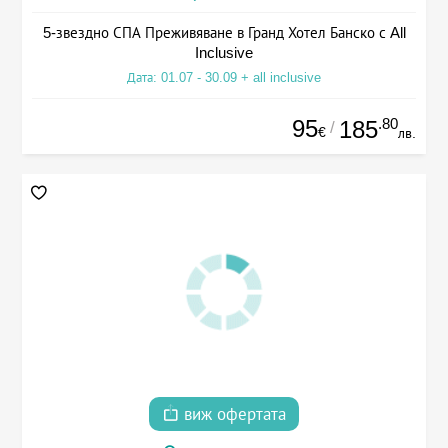
5-звездно СПА Преживяване в Гранд Хотел Банско с All
Inclusive
Дата: 01.07 - 30.09 + all inclusive
95
.80
185
/
€
лв.
виж офертата