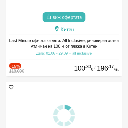
виж офертата
Китен
Last Minute оферта за лято: All Inclusive, реновиран хотел
Атлиман на 100 м от плажа в Китен
Дата: 01.06 - 29.09 + all inclusive
-15%
.30
.17
100
196
/
€
лв.
118.00€