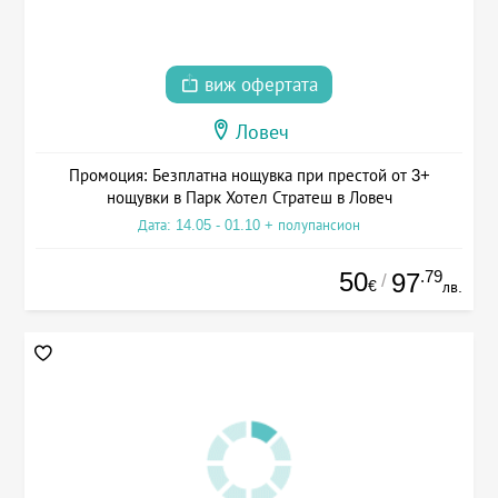
виж офертата
Ловеч
Промоция: Безплатна нощувка при престой от 3+
нощувки в Парк Хотел Стратеш в Ловеч
Дата: 14.05 - 01.10 + полупансион
50
.79
97
/
€
лв.