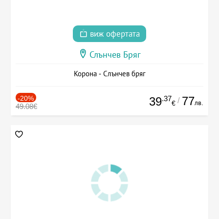
виж офертата
Слънчев Бряг
Корона - Слънчев бряг
-20%
.37
77
39
/
лв.
€
49.08€