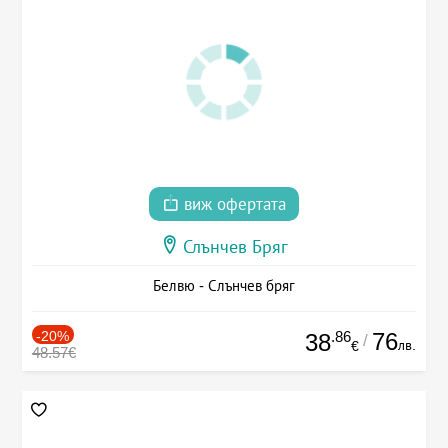
виж офертата
Слънчев Бряг
Белвю - Слънчев бряг
-20%
.86
76
38
/
лв.
€
48.57€