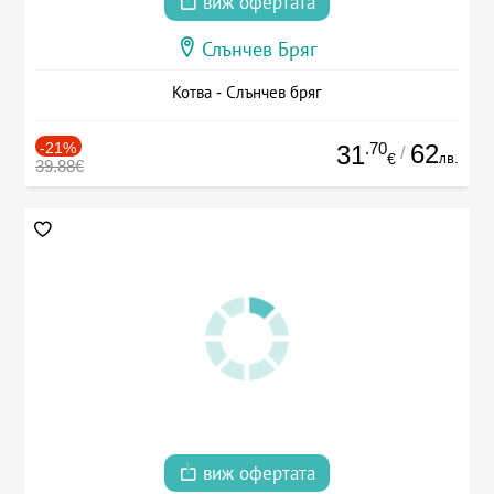
виж офертата
Слънчев Бряг
Котва - Слънчев бряг
-21%
.70
62
31
/
лв.
€
39.88€
виж офертата