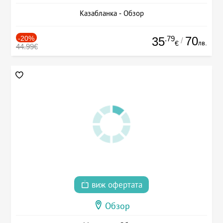
Казабланка - Обзор
-20%
.79
70
35
/
лв.
€
44.99€
виж офертата
Обзор