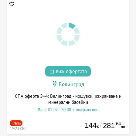
виж офертата
Велинград
СПА оферта 3=4: Велинград - нощувки, изхранване и
минерални басейни
Дата: 01.07 - 30.09 + полупансион
-25%
144
.64
281
/
€
лв.
192.00€