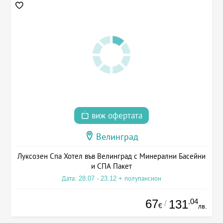
виж офертата
Велинград
Луксозен Спа Хотел във Велинград с Минерални Басейни
и СПА Пакет
Дата: 28.07 - 23.12 + полупансион
67
.04
131
/
€
лв.