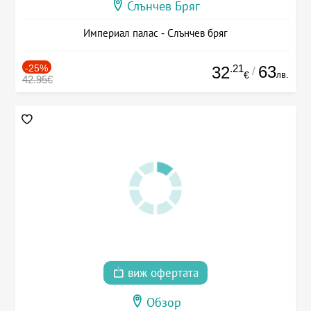
Слънчев Бряг
Империал палас - Слънчев бряг
-25%
.21
63
32
/
лв.
€
42.95€
виж офертата
Обзор