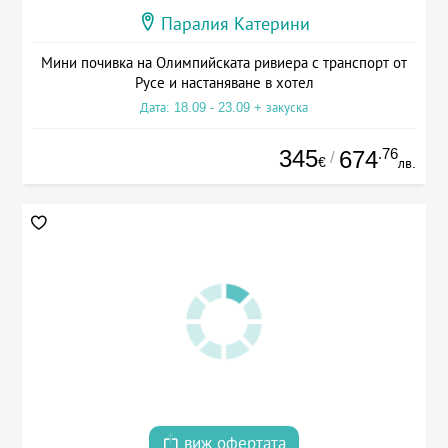
Паралия Катерини
Мини почивка на Олимпийската ривиера с транспорт от
Русе и настаняване в хотел
Дата: 18.09 - 23.09 + закуска
345
.76
674
/
€
лв.
виж офертата