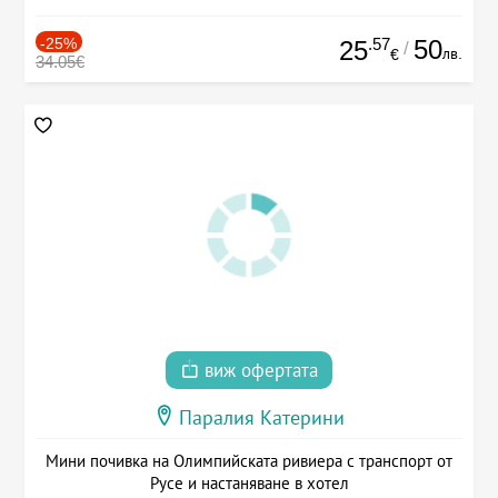
-25%
.57
50
25
/
лв.
€
34.05€
виж офертата
Паралия Катерини
Мини почивка на Олимпийската ривиера с транспорт от
Русе и настаняване в хотел