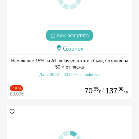
виж офертата
Созопол
Намаление 15% за All Inclusive в хотел Съни, Созопол на
50 м от плажа
Дата: 30.07 - 30.09 + all inclusive
-15%
.55
.98
70
137
/
€
лв.
83.00€