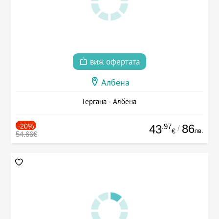
виж офертата
Албена
Гергана - Албена
-20%
.97
86
43
/
лв.
€
54.66€