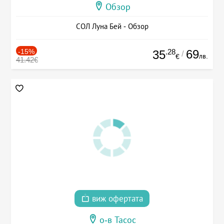
Обзор
СОЛ Луна Бей - Обзор
-15%
.28
69
35
/
лв.
€
41.42€
виж офертата
о-в Тасос