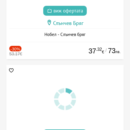
виж офертата
Слънчев Бряг
Нобел - Слънчев бряг
-30%
.32
73
37
/
лв.
€
53.17€