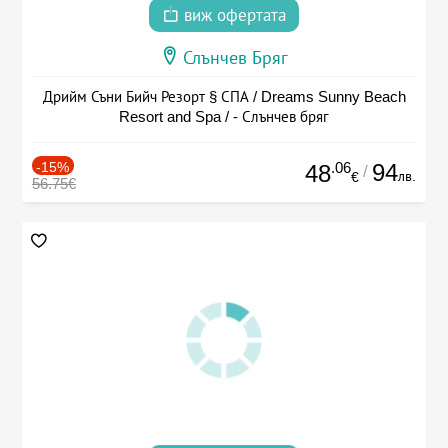
виж офертата
Слънчев Бряг
Дрийм Съни Бийч Резорт § СПА / Dreams Sunny Beach
Resort and Spa / - Слънчев бряг
-15%
.06
94
48
/
лв.
€
56.75€