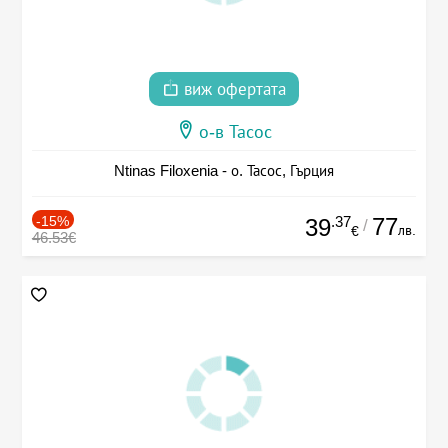
виж офертата
о-в Тасос
Ntinas Filoxenia - о. Тасос, Гърция
-15%
.37
77
39
/
лв.
€
46.53€