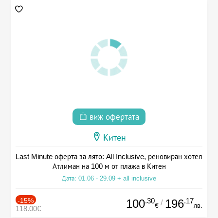
виж офертата
Китен
Last Minute оферта за лято: All Inclusive, реновиран хотел
Атлиман на 100 м от плажа в Китен
Дата: 01.06 - 29.09 + all inclusive
-15%
.30
.17
100
196
/
€
лв.
118.00€