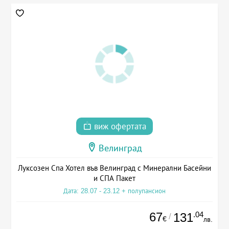
виж офертата
Велинград
Луксозен Спа Хотел във Велинград с Минерални Басейни
и СПА Пакет
Дата: 28.07 - 23.12 + полупансион
67
.04
131
/
€
лв.