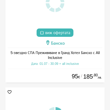
виж офертата
Банско
5-звездно СПА Преживяване в Гранд Хотел Банско с All
Inclusive
Дата: 01.07 - 30.09 + all inclusive
95
.80
185
/
€
лв.