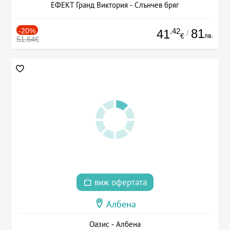
ЕФЕКТ Гранд Виктория - Слънчев бряг
-20%
.42
81
41
/
лв.
€
51.64€
виж офертата
Албена
Оазис - Албена