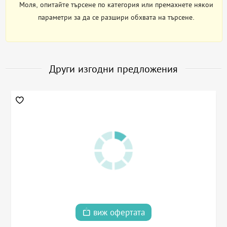
Моля, опитайте търсене по категория или премахнете някои
параметри за да се разшири обхвата на търсене.
Други изгодни предложения
виж офертата