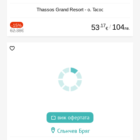
Thassos Grand Resort - о. Тасос
-15%
.17
104
53
/
лв.
€
62.38€
виж офертата
Слънчев Бряг