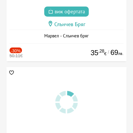
виж офертата
Слънчев Бряг
Марвел - Слънчев бряг
-30%
.28
69
35
/
лв.
€
50.11€