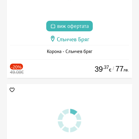
виж офертата
Слънчев Бряг
Корона - Слънчев бряг
-20%
.37
77
39
/
лв.
€
49.08€