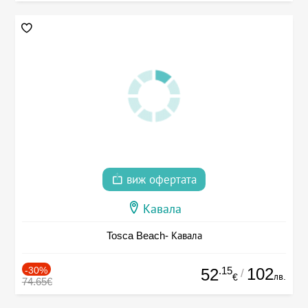
виж офертата
Кавала
Tosca Beach- Кавала
-30%
.15
102
52
/
лв.
€
74.65€