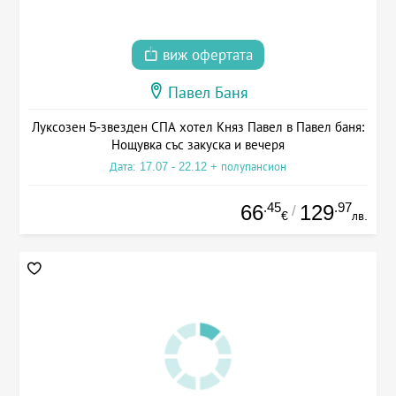
виж офертата
Павел Баня
Луксозен 5-звезден СПА хотел Княз Павел в Павел баня:
Нощувка със закуска и вечеря
Дата: 17.07 - 22.12 + полупансион
.45
.97
66
129
/
€
лв.