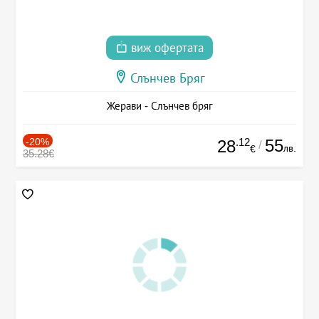
виж офертата
Слънчев Бряг
Жерави - Слънчев бряг
-20%
.12
55
28
/
лв.
€
35.28€