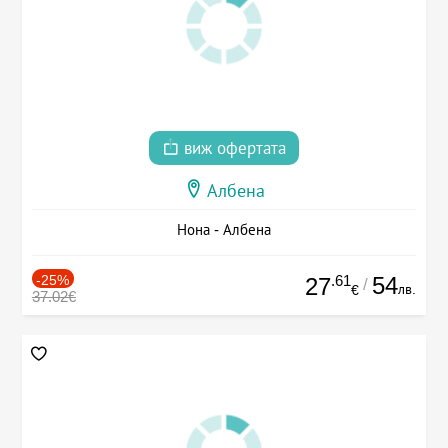
виж офертата
Албена
Нона - Албена
-25%
.61
54
27
/
лв.
€
37.02€