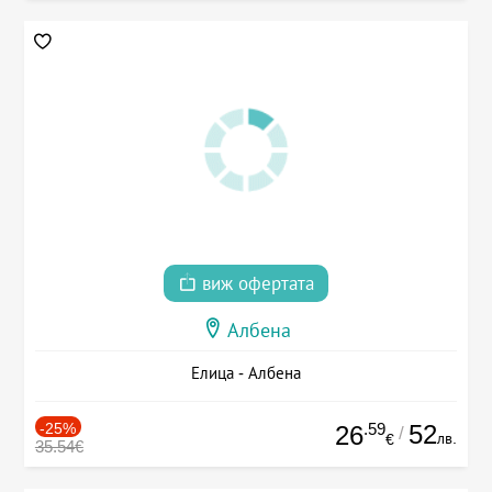
виж офертата
Албена
Елица - Албена
-25%
.59
52
26
/
лв.
€
35.54€