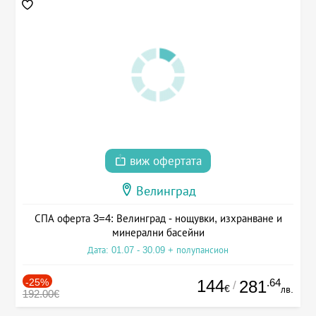
виж офертата
Велинград
СПА оферта 3=4: Велинград - нощувки, изхранване и
минерални басейни
Дата: 01.07 - 30.09 + полупансион
-25%
144
.64
281
/
€
лв.
192.00€