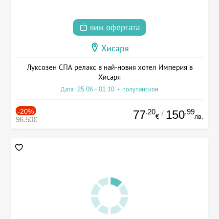
виж офертата
Хисаря
Луксозен СПА релакс в най-новия хотел Империя в
Хисаря
Дата: 25.06 - 01.10 + полупансион
-20%
.20
.99
77
150
/
€
лв.
96.50€