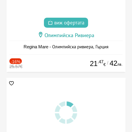
виж офертата
Олимпийска Ривиера
Regina Mare - Олимпийска ривиера, Гърция
-16%
.47
42
21
/
лв.
€
25.57€