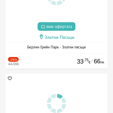
виж офертата
Златни Пясъци
Берлин Грийн Парк - Златни пясъци
-25%
.75
66
33
/
лв.
€
44.99€