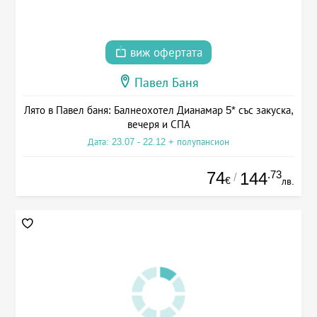
виж офертата
Павел Баня
Лято в Павел баня: Балнеохотел Дианамар 5* със закуска,
вечеря и СПА
Дата: 23.07 - 22.12 + полупансион
74
.73
144
/
€
лв.