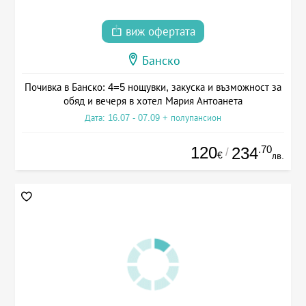
виж офертата
Банско
Почивка в Банско: 4=5 нощувки, закуска и възможност за
обяд и вечеря в хотел Мария Антоанета
Дата: 16.07 - 07.09 + полупансион
120
.70
234
/
€
лв.