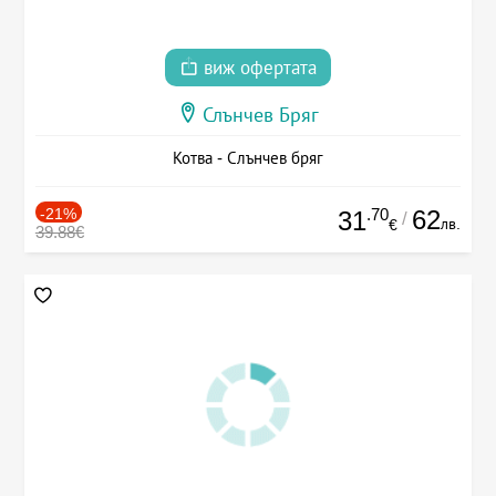
виж офертата
Слънчев Бряг
Котва - Слънчев бряг
-21%
.70
62
31
/
лв.
€
39.88€