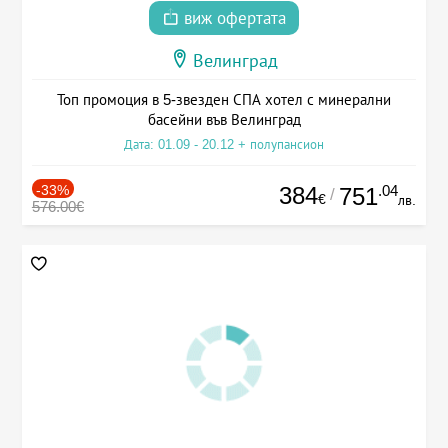
виж офертата
Велинград
Топ промоция в 5-звезден СПА хотел с минерални
басейни във Велинград
Дата: 01.09 - 20.12 + полупансион
-33%
384
.04
751
/
€
лв.
576.00€