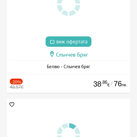
виж офертата
Слънчев Бряг
Белвю - Слънчев бряг
-20%
.86
76
38
/
лв.
€
48.57€